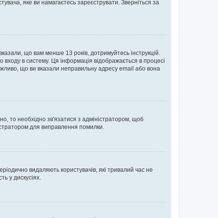
тувача, яке ви намагаєтесь зареєструвати. Зверніться за
 вказали, що вам менше 13 років, дотримуйтесь інструкцій.
о входу в систему. Ця інформація відображається в процесі
ожливо, що ви вказали неправильну адресу email або вона
ьно, то необхідно зв'язатися з адміністратором, щоб
ністратором для виправлення помилки.
еріодично видаляють користувачів, які тривалий час не
ь у дискусіях.