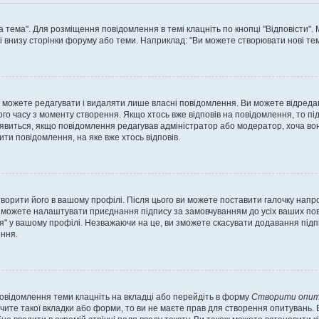
а тема". Для розміщення повідомлення в темі клацніть по кнопці "Відповісти"
і внизу сторінки форуму або теми. Наприклад: "Ви можете створювати нові теми
 можете редагувати і видаляти лише власні повідомлення. Ви можете відреда
о часу з моменту створення. Якщо хтось вже відповів на повідомлення, то під 
е з'явиться, якщо повідомлення редагував адміністратор або модератор, хоча в
ти повідомлення, на яке вже хтось відповів.
творити його в вашому профілі. Після цього ви можете поставити галочку напр
 можете налаштувати приєднання підпису за замовчуванням до усіх ваших пов
я" у вашому профілі. Незважаючи на це, ви зможете скасувати додавання під
ння.
повідомлення теми клацніть на вкладці або перейдіть в форму
Створити опит
чите такої вкладки або форми, то ви не маєте прав для створення опитувань. Вк