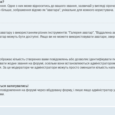
ча?
я. Одне з них може відноситись до вашого звання, зазвичай у вигляді зірочок, 
о більше, зображення відомо як "аватара", унікальне для кожного користувача.
аватару з використанням різних інструментів: "Галерея аватар", "Віддалена а
атар можуть бути доступні. Якщо ви не можете використовувати аватари, звер
ображає кількість створених вами повідомлень або дозволяє ідентифікувати п
вати жодне звання на форумі, оскільки вони встановлюються адміністратором
я. За це модератори чи адміністратори можуть просто зменшити кількість нап
ться залогуватись!
l-повідомлення на форумі через вбудовану форму, і лише якщо адміністратор у
ми.