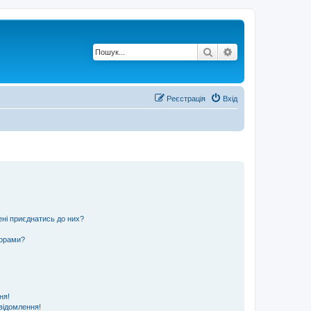
Пошук
Розширений по
Реєстрація
Вхід
ені приєднатись до них?
ьорами?
ня!
відомлення!