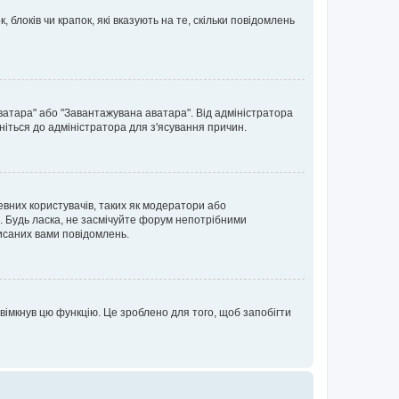
блоків чи крапок, які вказують на те, скільки повідомлень
ватара" або "Завантажувана аватара". Від адміністратора
ніться до адміністратора для з'ясування причин.
евних користувачів, таких як модератори або
. Будь ласка, не засмічуйте форум непотрібними
исаних вами повідомлень.
вімкнув цю функцію. Це зроблено для того, щоб запобігти