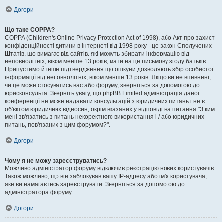
Догори
Що таке COPPA?
COPPA (Children's Online Privacy Protection Act of 1998), або Акт про захист
конфіденційності дитини в інтернеті від 1998 року - це закон Сполучених
Штатів, що вимагає від сайтів, які можуть збирати інформацію від
неповнолітніх, віком менше 13 років, мати на це письмову згоду батьків.
Припустимо й інше підтвердження що опікуни дозволяють збір особистої
інформації від неповнолітніх, віком менше 13 років. Якщо ви не впевнені,
чи це може стосуватись вас або форуму, зверніться за допомогою до
юрисконсульта. Зверніть увагу, що phpBB Limited адміністрація даної
конференції не може надавати консультацій з юридичних питань і не є
об'єктом юридичних відносин, окрім вказаних у відповіді на питання "З ким
мені зв'язатись з питань некоректного використання і / або юридичних
питань, пов'язаних з цим форумом?".
Догори
Чому я не можу зареєструватись?
Можливо адміністратор форуму відключив реєстрацію нових користувачів.
Також можливо, що він заблокував вашу IP-адресу або ім'я користувача,
яке ви намагаєтесь зареєструвати. Зверніться за допомогою до
адміністратора форуму.
Догори