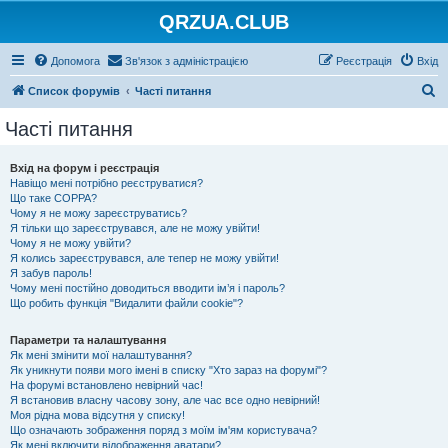
QRZUA.CLUB
Допомога
Зв'язок з адміністрацією
Реєстрація
Вхід
П
Список форумів
Часті питання
о
Часті питання
ш
у
Вхід на форум і реєстрація
Навіщо мені потрібно реєструватися?
к
Що таке COPPA?
Чому я не можу зареєструватись?
Я тільки що зареєструвався, але не можу увійти!
Чому я не можу увійти?
Я колись зареєструвався, але тепер не можу увійти!
Я забув пароль!
Чому мені постійно доводиться вводити ім’я і пароль?
Що робить функція "Видалити файли cookie"?
Параметри та налаштування
Як мені змінити мої налаштування?
Як уникнути появи мого імені в списку "Хто зараз на форумі"?
На форумі встановлено невірний час!
Я встановив власну часову зону, але час все одно невірний!
Моя рідна мова відсутня у списку!
Що означають зображення поряд з моїм ім'ям користувача?
Як мені включити відображення аватари?