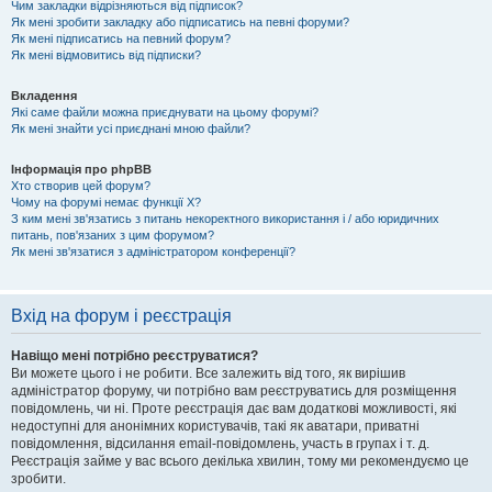
Чим закладки відрізняються від підписок?
Як мені зробити закладку або підписатись на певні форуми?
Як мені підписатись на певний форум?
Як мені відмовитись від підписки?
Вкладення
Які саме файли можна приєднувати на цьому форумі?
Як мені знайти усі приєднані мною файли?
Інформація про phpBB
Хто створив цей форум?
Чому на форумі немає функції X?
З ким мені зв'язатись з питань некоректного використання і / або юридичних
питань, пов'язаних з цим форумом?
Як мені зв'язатися з адміністратором конференції?
Вхід на форум і реєстрація
Навіщо мені потрібно реєструватися?
Ви можете цього і не робити. Все залежить від того, як вирішив
адміністратор форуму, чи потрібно вам реєструватись для розміщення
повідомлень, чи ні. Проте реєстрація дає вам додаткові можливості, які
недоступні для анонімних користувачів, такі як аватари, приватні
повідомлення, відсилання email-повідомлень, участь в групах і т. д.
Реєстрація займе у вас всього декілька хвилин, тому ми рекомендуємо це
зробити.