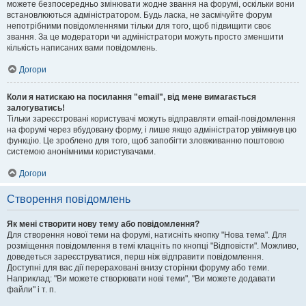
можете безпосередньо змінювати жодне звання на форумі, оскільки вони
встановлюються адміністратором. Будь ласка, не засмічуйте форум
непотрібними повідомленнями тільки для того, щоб підвищити своє
звання. За це модератори чи адміністратори можуть просто зменшити
кількість написаних вами повідомлень.
Догори
Коли я натискаю на посилання "email", від мене вимагається
залогуватись!
Тільки зареєстровані користувачі можуть відправляти email-повідомлення
на форумі через вбудовану форму, і лише якщо адміністратор увімкнув цю
функцію. Це зроблено для того, щоб запобігти зловживанню поштовою
системою анонімними користувачами.
Догори
Створення повідомлень
Як мені створити нову тему або повідомлення?
Для створення нової теми на форумі, натисніть кнопку "Нова тема". Для
розміщення повідомлення в темі клацніть по кнопці "Відповісти". Можливо,
доведеться зареєструватися, перш ніж відправити повідомлення.
Доступні для вас дії перераховані внизу сторінки форуму або теми.
Наприклад: "Ви можете створювати нові теми", "Ви можете додавати
файли" і т. п.