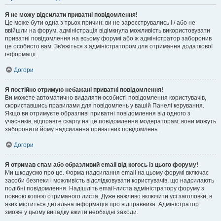
Я не можу відсилати приватні повідомлення!
Це може бути одна з трьох причин: ви не зареєструвались і / або не
ввійшли на форум, адміністрація відімкнула можливість використовувати
приватні повідомлення на всьому форумі або ж адміністратор заборонив
це особисто вам. Зв'яжіться з адміністратором для отримання додаткової
інформації.
Догори
Я постійно отримую небажані приватні повідомлення!
Ви можете автоматично видаляти особисті повідомлення користувачів,
скориставшись правилами для повідомлень у вашій Панелі керування.
Якщо ви отримуєте образливі приватні повідомлення від одного з
учасників, відправте скаргу на це повідомлення модераторам; вони можуть
заборонити йому надсилання приватних повідомлень.
Догори
Я отримав спам або образливий email від когось із цього форуму!
Ми шкодуємо про це. Форма надсилання email на цьому форумі включає
засоби безпеки і можливість відслідковувати користувачів, що надсилають
подібні повідомлення. Надішліть email-листа адміністратору форуму з
повною копією отриманого листа. Дуже важливо включити усі заголовки, в
яких міститься детальна інформація про відправника. Адміністратор
зможе у цьому випадку вжити необхідні заходи.