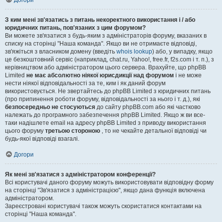
Догори
З ким мені зв'язатись з питань некоректного використання і / або
юридичних питань, пов'язаних з цим форумом?
Ви можете зв'язатися з будь-яким з адміністраторів форуму, вказаних в
списку на сторінці "Наша команда". Якщо ви не отримаєте відповіді,
зв'яжіться з власником домену (введіть
whois lookup
) або, у випадку, якщо
це безкоштовний сервіс (наприклад, chat.ru, Yahoo!, free.fr, f2s.com і т. п.), з
керівництвом або адміністратором цього сервера. Врахуйте, що phpBB
Limited
не має абсолютно ніякої юрисдикції над форумом
і не може
нести ніякої відповідальності за те, ким і як даний форум
використовується. Не звертайтесь до phpBB Limited з юридичних питань
(про припинення роботи форуму, відповідальності за нього і т. д.), які
безпосередньо не стосуються
до сайту phpBB.com або які частково
належать до програмного забезпечення phpBB Limited. Якщо ж ви все-
таки надішлете email на адресу phpBB Limited з приводу використання
цього форуму
третьою стороною
, то не чекайте детальної відповіді чи
будь-якої відповіді взагалі.
Догори
Як мені зв'язатися з адміністратором конференції?
Всі користувачі даного форуму можуть використовувати відповідну форму
на сторінці "Зв'язатися з адміністрацією", якщо дана функція включена
адміністратором.
Зареєстровані користувачі також можуть скористатися контактами на
сторінці "Наша команда".