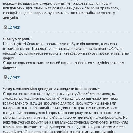
періодично видаляють користувачів, які тривалий час не писали
повідомлень, щоб зменшити розмір бази даних. Якщо це трапилось,
спробуйте ще раз зареєструватись і активніше приймати участь у
дискусіях.
Догори
Я забув пароль!
Не панікуйте! Хоча ваш пароль не може бути відновлено, вам легко
отримати новий. Перейдіть на сторінку логування та натисніть
Забули
пароль?
. Дотримуйтесь інструкцій і незабаром ви знову зможете увійти на
форум.
Якщо не вдалося отримати новий пароль, зв'яжіться з адміністратором
форуму.
Догори
Чому мені постійно доводиться вводити ім’я і пароль?
Якщо ви не ставите галочку напроти пункту
Запам'ятати мене
, ви
зможете залишатися під своїм ім'ям на конференції лише протягом
встановленого часу. Це зроблено для того, щоб ніхто інший не зміг
використати ваш обліковий запис. Для того щоб вам не доводилося
вводити ім'я користувача і пароль кожного разу, ви можете поставити
галочку напроти пункту
Запам'ятати мене
при вході на конференцію. Не
рекомендується робити це на загальнодоступному комп'ютері, наприклад
в бібліотеці, інтернет-кафе, університеті і т. д. Якщо пункт
Запам'ятати
мене
відсутній, це означає, що адміністратор вимкнув цю функцію.