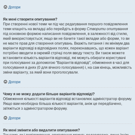
Догори
Як мені створити опитування?
При створенні нової теми чи під час редагування першого повідомлення
теми клацніть на вкладці або перейдіть в форму
Створити опитування
під основною формою написання повідомлення, в залежності від стилю,
який використовується; якщо ви не бачите такої вкладки або форми, то ви
не маєте прав для створення опитувань. Вкажіть питання і як мінімум два
варіанти відповіді в відповідних полях, переконавшись, що кожен варіант
потрібно вводити в окремій стрічці поля вводу тексту. Ви також можете
встановити кількість варіантів відповіді, які можуть обирати користувачі
при голосуванні за допомогою "Варіантів відповіді", обмеження в часі для
голосування в днях (0 для вічного голосування) і, на сам кінець, можливість
зміни варіанту, за який вони проголосували.
Догори
Чому я не можу додати більше варіантів відповіді?
Обмеження кількості варіантів відповіді встановлює адміністратор форуму.
Якщо вам необхідна більша кількості варіантів, аніж це передбачено,
зв'яжіться з адміністратором форуму.
Догори
Як мені змінити або видалити опитування?