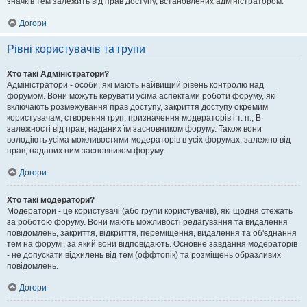
значків тем залежить від прав доступу, встановлених адміністратором.
Догори
Рівні користувачів та групи
Хто такі Адміністратори?
Адміністратори - особи, які мають найвищий рівень контролю над
форумом. Вони можуть керувати усіма аспектами роботи форуму, які
включають розмежування прав доступу, закриття доступу окремим
користувачам, створення груп, призначення модераторів і т. п., В
залежності від прав, наданих їм засновником форуму. Також вони
володіють усіма можливостями модераторів в усіх форумах, залежно від
прав, наданих ним засновником форуму.
Догори
Хто такі модератори?
Модератори - це користувачі (або групи користувачів), які щодня стежать
за роботою форуму. Вони мають можливості редагування та видалення
повідомлень, закриття, відкриття, переміщення, видалення та об'єднання
тем на форумі, за який вони відповідають. Основне завдання модераторів
- не допускати відхилень від тем (оффтопік) та розміщень образливих
повідомлень.
Догори