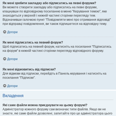
Як мені зробити закладку або підписатись на певні форуми?
Ви можете створити закладку або підписатись на певні форуми,
клацнувши по відповідному посиланню в меню "Керування темою", яке
знаходиться у верхній і нижній частині сторінки перегляду тем.
Відзначивши галочкою пункт "Повідомляти мені про отримання відповіді"
при відправці повідомлення, ви також підпишетеся на відповідну тему.
Догори
Як мені підписатись на певний форум?
Щоб підписатись на певний форум, натисніть на посилання "Підписатись
на форум" в нижній частині сторінки перегляду відповідного форуму.
Догори
Як мені відмовитись від підписки?
Для відмови від підписки, перейдіть в Панель керування і натисніть на
посилання "Підписки".
Догори
Вкладення
Які саме файли можна приєднувати на цьому форумі?
Адміністратор кожного форуму сам визначає типи файлів. Якщо ви не
знаєте, які саме файли дозволені, запитайте про це адміністратора цього