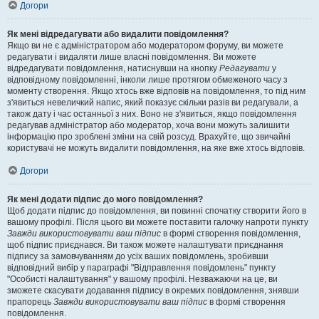
Догори
Як мені відредагувати або видалити повідомлення?
Якщо ви не є адміністратором або модератором форуму, ви можете
редагувати і видаляти лише власні повідомлення. Ви можете
відредагувати повідомлення, натиснувши на кнопку
Редагувати
у
відповідному повідомленні, інколи лише протягом обмеженого часу з
моменту створення. Якщо хтось вже відповів на повідомлення, то під ним
з'явиться невеличкий напис, який показує скільки разів ви редагували, а
також дату і час останньої з них. Воно не з'явиться, якщо повідомлення
редагував адміністратор або модератор, хоча вони можуть залишити
інформацію про зроблені зміни на свій розсуд. Врахуйте, що звичайні
користувачі не можуть видалити повідомлення, на яке вже хтось відповів.
Догори
Як мені додати підпис до мого повідомлення?
Щоб додати підпис до повідомлення, ви повинні спочатку створити його в
вашому профілі. Після цього ви можете поставити галочку напроти пункту
Завжди використовувати ваш підпис
в формі створення повідомлення,
щоб підпис приєднався. Ви також можете налаштувати приєднання
підпису за замовчуванням до усіх ваших повідомлень, зробивши
відповідний вибір у параграфі "Відправлення повідомлень" пункту
"Особисті налаштування" у вашому профілі. Незважаючи на це, ви
зможете скасувати додавання підпису в окремих повідомлення, знявши
прапорець
Завжди використовувати ваш підпис
в формі створення
повідомлення.