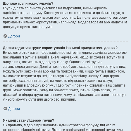
Що таке групи користувачів?
Групи ділять спільноту учасників на підрозділи, якими керують
адміністратори форуму. Кожен учасник може належати до кількох груп, а
кожна група може мати власні рівні доступу. Це полегшує адміністраторам
призначити кількох користувачів, наприклад, модераторами або надати їм
доступ до приватних форумів.
Догори
Де знаходяться групи користувачів і як мені приєднатись до них?
Ви можете отримати інформацію про всі групи користувачів за допомогою
посилання "Групи" в вашій Панелі керування. Якщо ви хочете вступити в
одну з них, натисніть відповідну кнопку. Однак не всі групи є
загальнодоступними. Деякі з них потребують схвалення для вступу в них,
можуть бути закритими або навіть прихованими. Якщо група є відкритою,
ви можете вступити до неї, натиснувши відповідну кнопку. Якщо група
потребує схвалення в групі, ви можете відправити запит на вступ,
натиснувши відповідну кнопку. Лідер групи повинен схвалити ваш запит в
групі і може запитати, чому ви бажаєте приєднатись. Будь ласка, не
діставайте лідера групи питаннями, чому він відхилив ваш запит на вступ,
у нього можуть бути для цього свої причини.
Догори
Як мені стати Лідером групи?
Як правило, лідерів призначають адміністратори форуму, під час їх
створення відповідної групи. Якщо ви зацікавлені у створенні групи, для