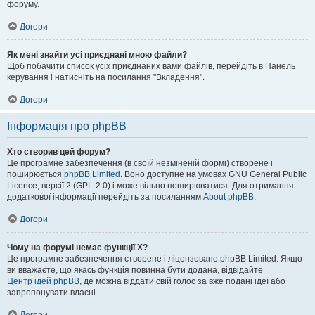
форуму.
Догори
Як мені знайти усі приєднані мною файли?
Щоб побачити список усіх приєднаних вами файлів, перейдіть в Панель
керування і натисніть на посилання "Вкладення".
Догори
Інформація про phpBB
Хто створив цей форум?
Це програмне забезпечення (в своїй незміненій формі) створене і
поширюється
phpBB Limited
. Воно доступне на умовах GNU General Public
Licence, версії 2 (GPL-2.0) і може вільно поширюватися. Для отримання
додаткової інформації перейдіть за посиланням
About phpBB
.
Догори
Чому на форумі немає функції X?
Це програмне забезпечення створене і ліцензоване phpBB Limited. Якщо
ви вважаєте, що якась функція повинна бути додана, відвідайте
Центр ідей phpBB
, де можна віддати свій голос за вже подані ідеї або
запропонувати власні.