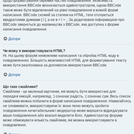
щодо форматування окремих частин повідомлення. Можливість
використання BBCode визначається адміністратором, однак BBCode
також може бути відключений на рівні повідомлення в кожній формі
написання. BBCode схожий за стилем на HTML, теги оточуються
квадратними дужками [ і ], а не в < і > ;. За додатковою інформацією про
BBCode зверніться до керівництва з BBCode, яка доступна з форми
написання повідомлення.
Догори
Чи можу я використовувати HTML?
Ні. На цьому форумі неможливе написання та обробка HTML-коду в
повідомленнях. Більшість можливостей HTML для форматування тексту
може бути реалізована за допомогою використання BBCode.
Догори
Що таке смайлики?
Смайлики - це маленькі картинки, які можуть бути використані для
передачі емоцій, наприклад, :) означає радість, :( означає сум. Весь список
смайликів можна побачити в формі написання повідомлення. Намагайтесь
не зловживати, використовуючи їх: вони легко можуть зробити
повідомлення нечитабельним і модератор може вирішити відредагувати
ваше повідомлення або взагалі видалити його. Адміністратор форуму
може обмежувати кількість смайликів, які можна використовувати в
повідомленні.