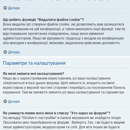
Догори
Що робить функція "Видалити файли cookie"?
Вона видаляє всі створені файли cookie, які дозволяють вам залишатися
авторизованим на цій конференції, а також виконують інші функції, такі як
відстежування прочитаних повідомлень, якщо вони увімкнені
адміністратором. Якщо ви відчуваєте труднощі з входом на конференцію
або виходом з конференції, можливо, видалення куків може допомогти.
Догори
Параметри та налаштування
Як мені змінити мої налаштування?
Якщо ви є зареєстрованим користувачем, усі ваші налаштування
зберігаються в базі даних форуму. Щоб змінити їх, клацніть на імені
користувача у верхній частині сторінки і перейдіть за посиланням
Панель
керування
. Там ви зможете змінити усі ваші налаштування та параметри.
Догори
Як уникнути появи мого імені в списку "Хто зараз на форумі"?
На вкладці "Особисті настройки" в панелі керування ви знайдете опцію
Приховати моє перебування на форумі
. Виберіть
Так
, і ви будете видимі
лише адміністраторам, модераторам та собі. Для всіх інших ви будете