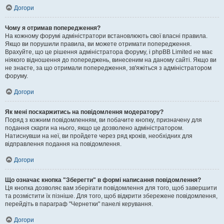
Догори
Чому я отримав попередження?
На кожному форумі адміністратори встановлюють свої власні правила.
Якщо ви порушили правила, ви можете отримати попередження.
Врахуйте, що це рішення адміністратора форуму, і phpBB Limited не має
ніякого відношення до попереджень, винесеним на даному сайті. Якщо ви
не знаєте, за що отримали попередження, зв'яжіться з адміністратором
форуму.
Догори
Як мені поскаржитись на повідомлення модератору?
Поряд з кожним повідомленням, ви побачите кнопку, призначену для
подання скарги на нього, якщо це дозволено адміністратором.
Натиснувши на неї, ви пройдете через ряд кроків, необхідних для
відправлення подання на повідомлення.
Догори
Що означає кнопка "Зберегти" в формі написання повідомлення?
Ця кнопка дозволяє вам зберігати повідомлення для того, щоб завершити
та розмістити їх пізніше. Для того, щоб відкрити збережене повідомлення,
перейдіть в параграф "Чернетки" панелі керування.
Догори