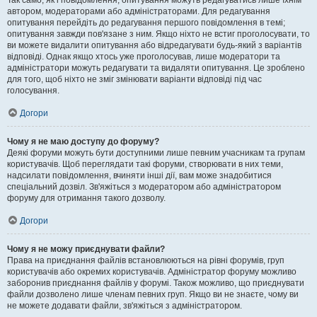
Так само, як і повідомлення, опитування можуть редагуватись лише їхнім
автором, модераторами або адміністраторами. Для редагування
опитування перейдіть до редагування першого повідомлення в темі;
опитування завжди пов'язане з ним. Якщо ніхто не встиг проголосувати, то
ви можете видалити опитування або відредагувати будь-який з варіантів
відповіді. Однак якщо хтось уже проголосував, лише модератори та
адміністратори можуть редагувати та видаляти опитування. Це зроблено
для того, щоб ніхто не зміг змінювати варіанти відповіді під час
голосування.
Догори
Чому я не маю доступу до форуму?
Деякі форуми можуть бути доступними лише певним учасникам та групам
користувачів. Щоб переглядати такі форуми, створювати в них теми,
надсилати повідомлення, вчиняти інші дії, вам може знадобитися
спеціальний дозвіл. Зв'яжіться з модератором або адміністратором
форуму для отримання такого дозволу.
Догори
Чому я не можу приєднувати файли?
Права на приєднання файлів встановлюються на рівні форумів, груп
користувачів або окремих користувачів. Адміністратор форуму можливо
заборонив приєднання файлів у форумі. Також можливо, що приєднувати
файли дозволено лише членам певних груп. Якщо ви не знаєте, чому ви
не можете додавати файли, зв'яжіться з адміністратором.