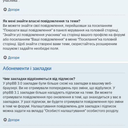
учасника".
Догори
Як мені знайти власні повідомлення та теми?
Ви можете знайти свої повідомлення, перейшовши за посиланням
"Показати ваші повідомлення" в панелі керування на головній сторінці,
"Знайти усі повідомлення учасника" на сторінці вашого профілю на форумі
або посиланням "Ваші повідомлення" в меню "Посилання"на головній
сторінці. Щоб знайти створені вами теми, скористайтесь розширеним
пошуком і задайте необхідні поля.
Догори
Абонементи і закладки
Чим закладки відрізняються від підписок?
У phpBB 3.0 закладки були більше схожі на закладки в вашому веб-
браузері. Ви не отримували попереджень про зміни, що відбулися. У
phpBB 3.1 закладки більше нагадують підписки на теми. Ви можете
отримувати повідомлення про оновлення в темі, що знаходиться у вас в
закладках. У разі підписки, ви будете отримувати повідомлення про зміни
в темі чи форумі. Налаштування повідомлень для закладок і підписок
можна задати на вкладці "Особисті налаштування" особистого розділу.
Догори