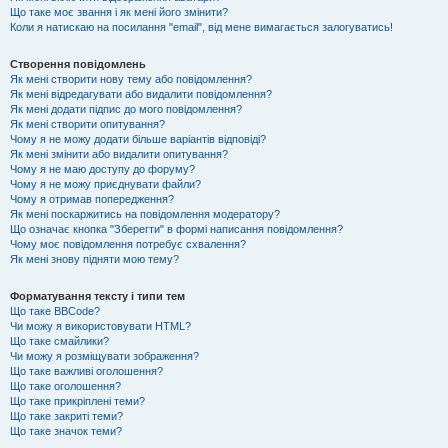
Що таке моє звання і як мені його змінити?
Коли я натискаю на посилання "email", від мене вимагається залогуватись!
Створення повідомлень
Як мені створити нову тему або повідомлення?
Як мені відредагувати або видалити повідомлення?
Як мені додати підпис до мого повідомлення?
Як мені створити опитування?
Чому я не можу додати більше варіантів відповіді?
Як мені змінити або видалити опитування?
Чому я не маю доступу до форуму?
Чому я не можу приєднувати файли?
Чому я отримав попередження?
Як мені поскаржитись на повідомлення модератору?
Що означає кнопка "Зберегти" в формі написання повідомлення?
Чому моє повідомлення потребує схвалення?
Як мені знову підняти мою тему?
Форматування тексту і типи тем
Що таке BBCode?
Чи можу я використовувати HTML?
Що таке смайлики?
Чи можу я розміщувати зображення?
Що таке важливі оголошення?
Що таке оголошення?
Що таке прикріплені теми?
Що таке закриті теми?
Що таке значок теми?