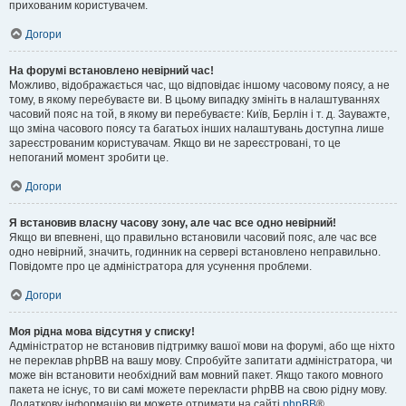
прихованим користувачем.
Догори
На форумі встановлено невірний час!
Можливо, відображається час, що відповідає іншому часовому поясу, а не
тому, в якому перебуваєте ви. В цьому випадку змініть в налаштуваннях
часовий пояс на той, в якому ви перебуваєте: Київ, Берлін і т. д. Зауважте,
що зміна часового поясу та багатьох інших налаштувань доступна лише
зареєстрованим користувачам. Якщо ви не зареєстровані, то це
непоганий момент зробити це.
Догори
Я встановив власну часову зону, але час все одно невірний!
Якщо ви впевнені, що правильно встановили часовий пояс, але час все
одно невірний, значить, годинник на сервері встановлено неправильно.
Повідомте про це адміністратора для усунення проблеми.
Догори
Моя рідна мова відсутня у списку!
Адміністратор не встановив підтримку вашої мови на форумі, або ще ніхто
не переклав phpBB на вашу мову. Спробуйте запитати адміністратора, чи
може він встановити необхідний вам мовний пакет. Якщо такого мовного
пакета не існує, то ви самі можете перекласти phpBB на свою рідну мову.
Додаткову інформацію ви можете отримати на сайті
phpBB
®.