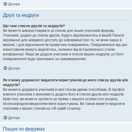
Догори
Друзі та недруги
Що таке список друзів та недругів?
Ви можете використовувати ці списки для інших учасників форуму.
Учасники, додані до списку друзів, будуть відображатись в вашій Панелі
керування для швидкого доступу до інформації про те, чи вони зараз в
мережі, і для відсилання їм приватних повідомлень. Повідомлення від цих
користувачів можуть виділятись, залежно від встановленого стилю
конференції. Якщо ви додали учасника в список ваших недругів, усі його
повідомлення буде приховано за замовчуванням.
Догори
Як я можу додавати / видаляти користувачів до мого списку друзів або
недругів?
Ви можете додавати учасників в свої списки двома способами. В профілі
кожного учасника є можливість додати його в список друзів або недругів.
Крім того, ви можете зробити це прямо з вашого особистого розділу,
безпосереднім введенням імені користувача. Ви також можете видаляти
учасників з ваших списків на тій самій сторінці.
Догори
Пошук по форумах