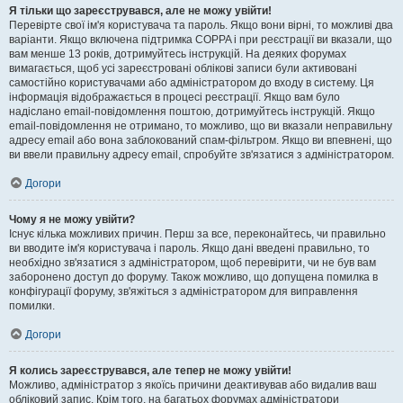
Я тільки що зареєструвався, але не можу увійти!
Перевірте свої ім'я користувача та пароль. Якщо вони вірні, то можливі два
варіанти. Якщо включена підтримка COPPA і при реєстрації ви вказали, що
вам менше 13 років, дотримуйтесь інструкцій. На деяких форумах
вимагається, щоб усі зареєстровані облікові записи були активовані
самостійно користувачами або адміністратором до входу в систему. Ця
інформація відображається в процесі реєстрації. Якщо вам було
надіслано email-повідомлення поштою, дотримуйтесь інструкцій. Якщо
email-повідомлення не отримано, то можливо, що ви вказали неправильну
адресу email або вона заблокований спам-фільтром. Якщо ви впевнені, що
ви ввели правильну адресу email, спробуйте зв'язатися з адміністратором.
Догори
Чому я не можу увійти?
Існує кілька можливих причин. Перш за все, переконайтесь, чи правильно
ви вводите ім'я користувача і пароль. Якщо дані введені правильно, то
необхідно зв'язатися з адміністратором, щоб перевірити, чи не був вам
заборонено доступ до форуму. Також можливо, що допущена помилка в
конфігурації форуму, зв'яжіться з адміністратором для виправлення
помилки.
Догори
Я колись зареєструвався, але тепер не можу увійти!
Можливо, адміністратор з якоїсь причини деактивував або видалив ваш
обліковий запис. Крім того, на багатьох форумах адміністратори