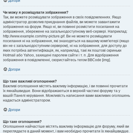
Догори
Чи можу я розміщувати зображення?
Так, ви можете розміщувати зображення в своїх повідомленнях. Якщо
адміністратор дозволив приєднання файлів, ви можете завантажити
зображення на форум. Якщо ні, ви повинні розмістити посилання на
зображення, збережене на загальнодоступному веб-сервері. Наприклад:
http://www.example.com/my-picture.gif. Ви не можете розміщувати
посилання ні на зображення, які знаходяться на вашому комп'ютері (якщо
він не є загальнодоступним сервером), ні на зображення, для доступу до
яких потрібна автентифікація, як, наприклад, такі як поштові скриньки
Hotmail або Yahoo, захищені паролем сайти і т. п. Для відображення
зображення в повідомленні, скористайтесь тегом BBCode [img].
Догори
Що таке важливі оголошення?
Важливі оголошення містять важливу інформацію, і ви повинні прочитати
їх якнайшвидше. Вони відображаються в верхній частині форуму та у
вашій Панелі керування. Можливість написання вами важливих оголошень
надається адміністратором.
Догори
Що таке оголошення?
Оголошення найчастіше містять важливу інформацію для форуму, який ви
переглядаєте в даний момент, і вам необхідно прочитати їх якнайшвидше.