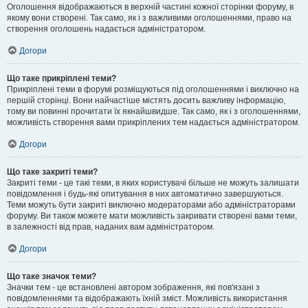
Оголошення відображаються в верхній частині кожної сторінки форуму, в
якому вони створені. Так само, як і з важливими оголошеннями, право на
створення оголошень надається адміністратором.
Догори
Що таке прикріплені теми?
Прикріплені теми в форумі розміщуються під оголошеннями і виключно на
першій сторінці. Вони найчастіше містять досить важливу інформацію,
тому ви повинні прочитати їх якнайшвидше. Так само, як і з оголошеннями,
можливість створення вами прикріплених тем надається адміністратором.
Догори
Що таке закриті теми?
Закриті теми - це такі теми, в яких користувачі більше не можуть залишати
повідомлення і будь-які опитування в них автоматично завершуються.
Теми можуть бути закриті виключно модераторами або адміністраторами
форуму. Ви також можете мати можливість закривати створені вами теми,
в залежності від прав, наданих вам адміністратором.
Догори
Що таке значок теми?
Значки тем - це встановлені автором зображення, які пов'язані з
повідомленнями та відображають їхній зміст. Можливість використання