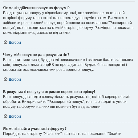
Як мені здійснити пошук на форумі?
Введіть умови пошуку у відповідному полі, яке розміщене на головній
сторінці форуму та на сторінках перегляду форумів та тем. Ви можете
здійснити розширений пошук, перейшовши за посиланням "Розширений
пошук", яке знаходиться на кожній сторінці форуму. Розміщення посилань
може відрізнятись, залежно від стилю.
Догори
Чому мій пошук не дає результатів?
Ваш запит, можливо, був доволі невизначеним і включав багато загальних
слів, пошук за якими в phpBB не провадиться. Будьте більш конкретні і
скористайтесь можливостями розширеного пошуку.
Догори
В результаті пошуку я отримав порожню сторінку!
Ваш пошук дав надто велику кількість результатів, які веб-сервер не зміг
обробити. Використайте "Розширений пошук", точніше задайте умови
пошуку та форуми на яких він повинен бути здійснений.
Догори
Як мені знайти учасників форуму?
Перейдіть на сторінку "Учасники" і натисніть на посилання "Знайти