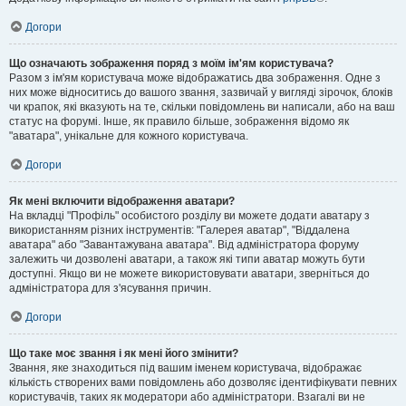
Догори
Що означають зображення поряд з моїм ім'ям користувача?
Разом з ім'ям користувача може відображатись два зображення. Одне з
них може відноситись до вашого звання, зазвичай у вигляді зірочок, блоків
чи крапок, які вказують на те, скільки повідомлень ви написали, або на ваш
статус на форумі. Інше, як правило більше, зображення відомо як
"аватара", унікальне для кожного користувача.
Догори
Як мені включити відображення аватари?
На вкладці "Профіль" особистого розділу ви можете додати аватару з
використанням різних інструментів: "Галерея аватар", "Віддалена
аватара" або "Завантажувана аватара". Від адміністратора форуму
залежить чи дозволені аватари, а також які типи аватар можуть бути
доступні. Якщо ви не можете використовувати аватари, зверніться до
адміністратора для з'ясування причин.
Догори
Що таке моє звання і як мені його змінити?
Звання, яке знаходиться під вашим іменем користувача, відображає
кількість створених вами повідомлень або дозволяє ідентифікувати певних
користувачів, таких як модератори або адміністратори. Взагалі ви не