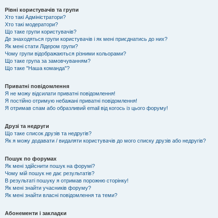
Рівні користувачів та групи
Хто такі Адміністратори?
Хто такі модератори?
Що таке групи користувачів?
Де знаходяться групи користувачів і як мені приєднатись до них?
Як мені стати Лідером групи?
Чому групи відображаються різними кольорами?
Що таке група за замовчуванням?
Що таке "Наша команда"?
Приватні повідомлення
Я не можу відсилати приватні повідомлення!
Я постійно отримую небажані приватні повідомлення!
Я отримав спам або образливий email від когось із цього форуму!
Друзі та недруги
Що таке список друзів та недругів?
Як я можу додавати / видаляти користувачів до мого списку друзів або недругів?
Пошук по форумах
Як мені здійснити пошук на форумі?
Чому мій пошук не дає результатів?
В результаті пошуку я отримав порожню сторінку!
Як мені знайти учасників форуму?
Як мені знайти власні повідомлення та теми?
Абонементи і закладки