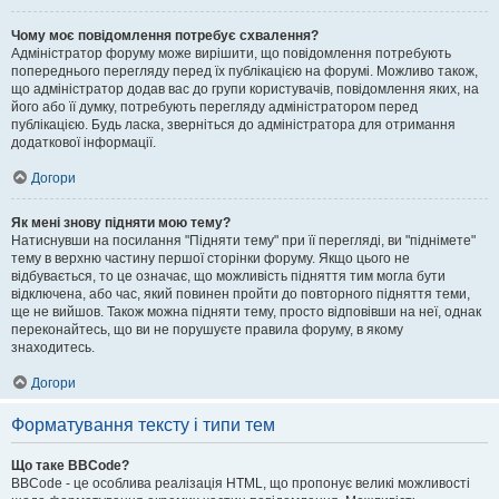
Чому моє повідомлення потребує схвалення?
Адміністратор форуму може вирішити, що повідомлення потребують
попереднього перегляду перед їх публікацією на форумі. Можливо також,
що адміністратор додав вас до групи користувачів, повідомлення яких, на
його або її думку, потребують перегляду адміністратором перед
публікацією. Будь ласка, зверніться до адміністратора для отримання
додаткової інформації.
Догори
Як мені знову підняти мою тему?
Натиснувши на посилання "Підняти тему" при її перегляді, ви "піднімете"
тему в верхню частину першої сторінки форуму. Якщо цього не
відбувається, то це означає, що можливість підняття тим могла бути
відключена, або час, який повинен пройти до повторного підняття теми,
ще не вийшов. Також можна підняти тему, просто відповівши на неї, однак
переконайтесь, що ви не порушуєте правила форуму, в якому
знаходитесь.
Догори
Форматування тексту і типи тем
Що таке BBCode?
BBCode - це особлива реалізація HTML, що пропонує великі можливості