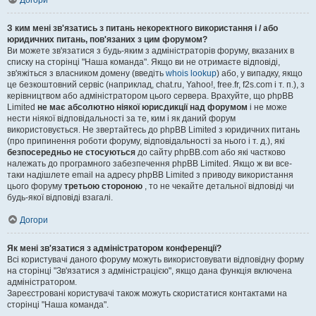
Догори
З ким мені зв'язатись з питань некоректного використання і / або
юридичних питань, пов'язаних з цим форумом?
Ви можете зв'язатися з будь-яким з адміністраторів форуму, вказаних в
списку на сторінці "Наша команда". Якщо ви не отримаєте відповіді,
зв'яжіться з власником домену (введіть
whois lookup
) або, у випадку, якщо
це безкоштовний сервіс (наприклад, chat.ru, Yahoo!, free.fr, f2s.com і т. п.), з
керівництвом або адміністратором цього сервера. Врахуйте, що phpBB
Limited
не має абсолютно ніякої юрисдикції над форумом
і не може
нести ніякої відповідальності за те, ким і як даний форум
використовується. Не звертайтесь до phpBB Limited з юридичних питань
(про припинення роботи форуму, відповідальності за нього і т. д.), які
безпосередньо не стосуються
до сайту phpBB.com або які частково
належать до програмного забезпечення phpBB Limited. Якщо ж ви все-
таки надішлете email на адресу phpBB Limited з приводу використання
цього форуму
третьою стороною
, то не чекайте детальної відповіді чи
будь-якої відповіді взагалі.
Догори
Як мені зв'язатися з адміністратором конференції?
Всі користувачі даного форуму можуть використовувати відповідну форму
на сторінці "Зв'язатися з адміністрацією", якщо дана функція включена
адміністратором.
Зареєстровані користувачі також можуть скористатися контактами на
сторінці "Наша команда".