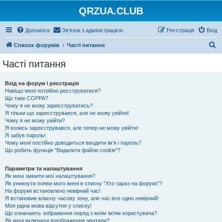
QRZUA.CLUB
Допомога
Зв'язок з адміністрацією
Реєстрація
Вхід
П
Список форумів
Часті питання
о
Часті питання
ш
у
Вхід на форум і реєстрація
Навіщо мені потрібно реєструватися?
к
Що таке COPPA?
Чому я не можу зареєструватись?
Я тільки що зареєструвався, але не можу увійти!
Чому я не можу увійти?
Я колись зареєструвався, але тепер не можу увійти!
Я забув пароль!
Чому мені постійно доводиться вводити ім’я і пароль?
Що робить функція "Видалити файли cookie"?
Параметри та налаштування
Як мені змінити мої налаштування?
Як уникнути появи мого імені в списку "Хто зараз на форумі"?
На форумі встановлено невірний час!
Я встановив власну часову зону, але час все одно невірний!
Моя рідна мова відсутня у списку!
Що означають зображення поряд з моїм ім'ям користувача?
Як мені включити відображення аватари?