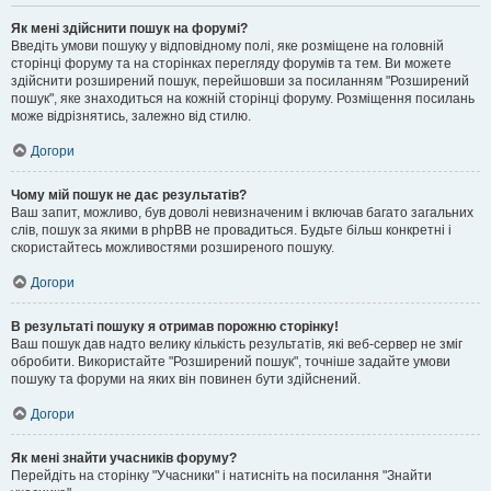
Як мені здійснити пошук на форумі?
Введіть умови пошуку у відповідному полі, яке розміщене на головній
сторінці форуму та на сторінках перегляду форумів та тем. Ви можете
здійснити розширений пошук, перейшовши за посиланням "Розширений
пошук", яке знаходиться на кожній сторінці форуму. Розміщення посилань
може відрізнятись, залежно від стилю.
Догори
Чому мій пошук не дає результатів?
Ваш запит, можливо, був доволі невизначеним і включав багато загальних
слів, пошук за якими в phpBB не провадиться. Будьте більш конкретні і
скористайтесь можливостями розширеного пошуку.
Догори
В результаті пошуку я отримав порожню сторінку!
Ваш пошук дав надто велику кількість результатів, які веб-сервер не зміг
обробити. Використайте "Розширений пошук", точніше задайте умови
пошуку та форуми на яких він повинен бути здійснений.
Догори
Як мені знайти учасників форуму?
Перейдіть на сторінку "Учасники" і натисніть на посилання "Знайти