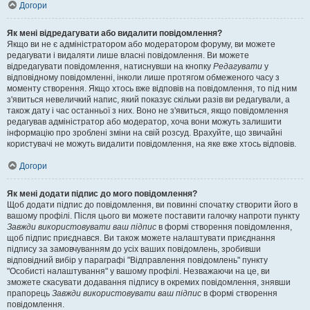
Догори
Як мені відредагувати або видалити повідомлення?
Якщо ви не є адміністратором або модератором форуму, ви можете
редагувати і видаляти лише власні повідомлення. Ви можете
відредагувати повідомлення, натиснувши на кнопку
Редагувати
у
відповідному повідомленні, інколи лише протягом обмеженого часу з
моменту створення. Якщо хтось вже відповів на повідомлення, то під ним
з'явиться невеличкий напис, який показує скільки разів ви редагували, а
також дату і час останньої з них. Воно не з'явиться, якщо повідомлення
редагував адміністратор або модератор, хоча вони можуть залишити
інформацію про зроблені зміни на свій розсуд. Врахуйте, що звичайні
користувачі не можуть видалити повідомлення, на яке вже хтось відповів.
Догори
Як мені додати підпис до мого повідомлення?
Щоб додати підпис до повідомлення, ви повинні спочатку створити його в
вашому профілі. Після цього ви можете поставити галочку напроти пункту
Завжди використовувати ваш підпис
в формі створення повідомлення,
щоб підпис приєднався. Ви також можете налаштувати приєднання
підпису за замовчуванням до усіх ваших повідомлень, зробивши
відповідний вибір у параграфі "Відправлення повідомлень" пункту
"Особисті налаштування" у вашому профілі. Незважаючи на це, ви
зможете скасувати додавання підпису в окремих повідомлення, знявши
прапорець
Завжди використовувати ваш підпис
в формі створення
повідомлення.