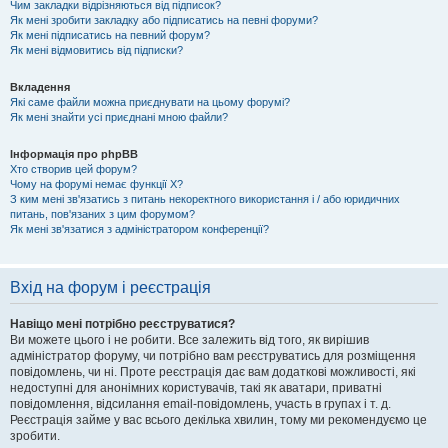
Чим закладки відрізняються від підписок?
Як мені зробити закладку або підписатись на певні форуми?
Як мені підписатись на певний форум?
Як мені відмовитись від підписки?
Вкладення
Які саме файли можна приєднувати на цьому форумі?
Як мені знайти усі приєднані мною файли?
Інформація про phpBB
Хто створив цей форум?
Чому на форумі немає функції X?
З ким мені зв'язатись з питань некоректного використання і / або юридичних
питань, пов'язаних з цим форумом?
Як мені зв'язатися з адміністратором конференції?
Вхід на форум і реєстрація
Навіщо мені потрібно реєструватися?
Ви можете цього і не робити. Все залежить від того, як вирішив
адміністратор форуму, чи потрібно вам реєструватись для розміщення
повідомлень, чи ні. Проте реєстрація дає вам додаткові можливості, які
недоступні для анонімних користувачів, такі як аватари, приватні
повідомлення, відсилання email-повідомлень, участь в групах і т. д.
Реєстрація займе у вас всього декілька хвилин, тому ми рекомендуємо це
зробити.