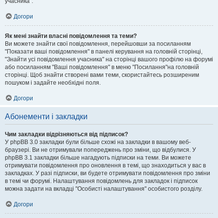
учасника".
Догори
Як мені знайти власні повідомлення та теми?
Ви можете знайти свої повідомлення, перейшовши за посиланням
"Показати ваші повідомлення" в панелі керування на головній сторінці,
"Знайти усі повідомлення учасника" на сторінці вашого профілю на форумі
або посиланням "Ваші повідомлення" в меню "Посилання"на головній
сторінці. Щоб знайти створені вами теми, скористайтесь розширеним
пошуком і задайте необхідні поля.
Догори
Абонементи і закладки
Чим закладки відрізняються від підписок?
У phpBB 3.0 закладки були більше схожі на закладки в вашому веб-
браузері. Ви не отримували попереджень про зміни, що відбулися. У
phpBB 3.1 закладки більше нагадують підписки на теми. Ви можете
отримувати повідомлення про оновлення в темі, що знаходиться у вас в
закладках. У разі підписки, ви будете отримувати повідомлення про зміни
в темі чи форумі. Налаштування повідомлень для закладок і підписок
можна задати на вкладці "Особисті налаштування" особистого розділу.
Догори