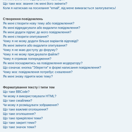
Що таке моє звання і як мені його змінити?
Коли я натискаю на посилання "email", від мене вимагається залогуватись!
Створення повідомлень
Як мені створити нову тему або повідомлення?
Як мені відредагувати або видалити повідомлення?
Як мені додати підпис до мого повідомлення?
Як мені створити опитування?
Чому я не можу додати більше варіантів відповіді?
Як мені змінити або видалити опитування?
Чому я не маю доступу до форуму?
Чому я не можу приєднувати файли?
Чому я отримав попередження?
Як мені поскаржитись на повідомлення модератору?
Що означає кнопка "Зберегти" в формі написання повідомлення?
Чому моє повідомлення потребує схвалення?
Як мені знову підняти мою тему?
Форматування тексту і типи тем
Що таке BBCode?
Чи можу я використовувати HTML?
Що таке смайлики?
Чи можу я розміщувати зображення?
Що таке важливі оголошення?
Що таке оголошення?
Що таке прикріплені теми?
Що таке закриті теми?
Що таке значок теми?