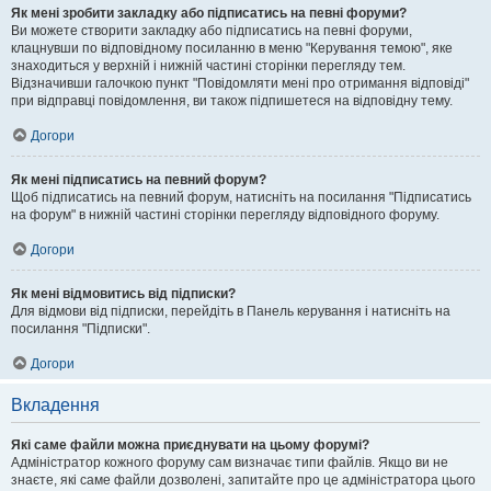
Як мені зробити закладку або підписатись на певні форуми?
Ви можете створити закладку або підписатись на певні форуми,
клацнувши по відповідному посиланню в меню "Керування темою", яке
знаходиться у верхній і нижній частині сторінки перегляду тем.
Відзначивши галочкою пункт "Повідомляти мені про отримання відповіді"
при відправці повідомлення, ви також підпишетеся на відповідну тему.
Догори
Як мені підписатись на певний форум?
Щоб підписатись на певний форум, натисніть на посилання "Підписатись
на форум" в нижній частині сторінки перегляду відповідного форуму.
Догори
Як мені відмовитись від підписки?
Для відмови від підписки, перейдіть в Панель керування і натисніть на
посилання "Підписки".
Догори
Вкладення
Які саме файли можна приєднувати на цьому форумі?
Адміністратор кожного форуму сам визначає типи файлів. Якщо ви не
знаєте, які саме файли дозволені, запитайте про це адміністратора цього