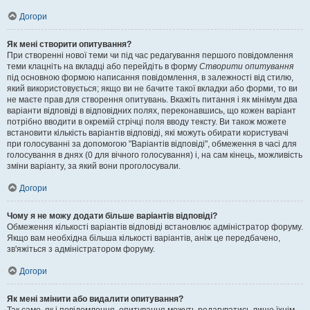
Догори
Як мені створити опитування?
При створенні нової теми чи під час редагування першого повідомлення
теми клацніть на вкладці або перейдіть в форму
Створити опитування
під основною формою написання повідомлення, в залежності від стилю,
який використовується; якщо ви не бачите такої вкладки або форми, то ви
не маєте прав для створення опитувань. Вкажіть питання і як мінімум два
варіанти відповіді в відповідних полях, переконавшись, що кожен варіант
потрібно вводити в окремій стрічці поля вводу тексту. Ви також можете
встановити кількість варіантів відповіді, які можуть обирати користувачі
при голосуванні за допомогою "Варіантів відповіді", обмеження в часі для
голосування в днях (0 для вічного голосування) і, на сам кінець, можливість
зміни варіанту, за який вони проголосували.
Догори
Чому я не можу додати більше варіантів відповіді?
Обмеження кількості варіантів відповіді встановлює адміністратор форуму.
Якщо вам необхідна більша кількості варіантів, аніж це передбачено,
зв'яжіться з адміністратором форуму.
Догори
Як мені змінити або видалити опитування?