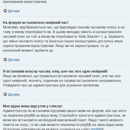
прихованим користувачем.
Догори
На форумі встановлено невірний час!
Можливо, відображається час, що відповідає іншому часовому поясу, а не
тому, в якому перебуваєте ви. В цьому випадку змініть в налаштуваннях
часовий пояс на той, в якому ви перебуваєте: Київ, Берлін і т. д. Зауважте,
що зміна часового поясу та багатьох інших налаштувань доступна лише
зареєстрованим користувачам. Якщо ви не зареєстровані, то це
непоганий момент зробити це.
Догори
Я встановив власну часову зону, але час все одно невірний!
Якщо ви впевнені, що правильно встановили часовий пояс, але час все
одно невірний, значить, годинник на сервері встановлено неправильно.
Повідомте про це адміністратора для усунення проблеми.
Догори
Моя рідна мова відсутня у списку!
Адміністратор не встановив підтримку вашої мови на форумі, або ще ніхто
не переклав phpBB на вашу мову. Спробуйте запитати адміністратора, чи
може він встановити необхідний вам мовний пакет. Якщо такого мовного
пакета не існує, то ви самі можете перекласти phpBB на свою рідну мову.
Додаткову інформацію ви можете отримати на сайті
phpBB
®.