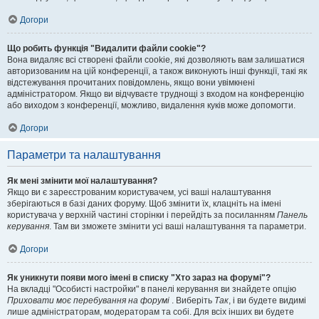
Догори
Що робить функція "Видалити файли cookie"?
Вона видаляє всі створені файли cookie, які дозволяють вам залишатися
авторизованим на цій конференції, а також виконують інші функції, такі як
відстежування прочитаних повідомлень, якщо вони увімкнені
адміністратором. Якщо ви відчуваєте труднощі з входом на конференцію
або виходом з конференції, можливо, видалення куків може допомогти.
Догори
Параметри та налаштування
Як мені змінити мої налаштування?
Якщо ви є зареєстрованим користувачем, усі ваші налаштування
зберігаються в базі даних форуму. Щоб змінити їх, клацніть на імені
користувача у верхній частині сторінки і перейдіть за посиланням
Панель
керування
. Там ви зможете змінити усі ваші налаштування та параметри.
Догори
Як уникнути появи мого імені в списку "Хто зараз на форумі"?
На вкладці "Особисті настройки" в панелі керування ви знайдете опцію
Приховати моє перебування на форумі
. Виберіть
Так
, і ви будете видимі
лише адміністраторам, модераторам та собі. Для всіх інших ви будете