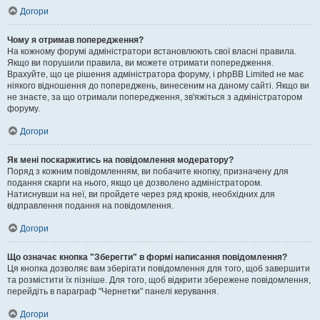
Догори
Чому я отримав попередження?
На кожному форумі адміністратори встановлюють свої власні правила.
Якщо ви порушили правила, ви можете отримати попередження.
Врахуйте, що це рішення адміністратора форуму, і phpBB Limited не має
ніякого відношення до попереджень, винесеним на даному сайті. Якщо ви
не знаєте, за що отримали попередження, зв'яжіться з адміністратором
форуму.
Догори
Як мені поскаржитись на повідомлення модератору?
Поряд з кожним повідомленням, ви побачите кнопку, призначену для
подання скарги на нього, якщо це дозволено адміністратором.
Натиснувши на неї, ви пройдете через ряд кроків, необхідних для
відправлення подання на повідомлення.
Догори
Що означає кнопка "Зберегти" в формі написання повідомлення?
Ця кнопка дозволяє вам зберігати повідомлення для того, щоб завершити
та розмістити їх пізніше. Для того, щоб відкрити збережене повідомлення,
перейдіть в параграф "Чернетки" панелі керування.
Догори