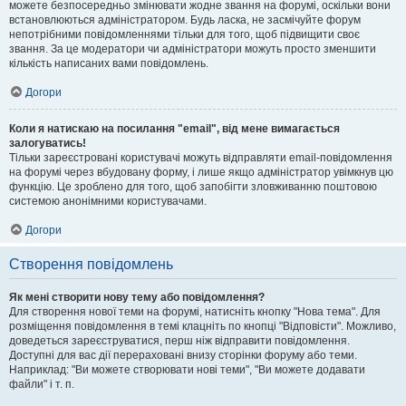
можете безпосередньо змінювати жодне звання на форумі, оскільки вони
встановлюються адміністратором. Будь ласка, не засмічуйте форум
непотрібними повідомленнями тільки для того, щоб підвищити своє
звання. За це модератори чи адміністратори можуть просто зменшити
кількість написаних вами повідомлень.
Догори
Коли я натискаю на посилання "email", від мене вимагається
залогуватись!
Тільки зареєстровані користувачі можуть відправляти email-повідомлення
на форумі через вбудовану форму, і лише якщо адміністратор увімкнув цю
функцію. Це зроблено для того, щоб запобігти зловживанню поштовою
системою анонімними користувачами.
Догори
Створення повідомлень
Як мені створити нову тему або повідомлення?
Для створення нової теми на форумі, натисніть кнопку "Нова тема". Для
розміщення повідомлення в темі клацніть по кнопці "Відповісти". Можливо,
доведеться зареєструватися, перш ніж відправити повідомлення.
Доступні для вас дії перераховані внизу сторінки форуму або теми.
Наприклад: "Ви можете створювати нові теми", "Ви можете додавати
файли" і т. п.