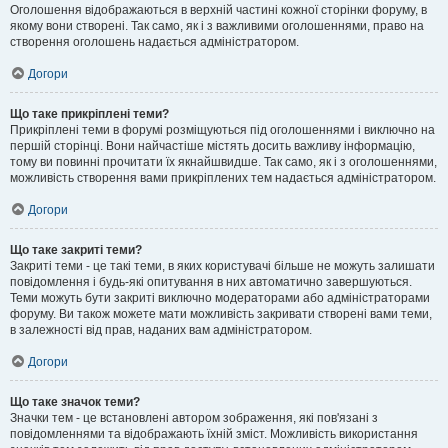
Оголошення відображаються в верхній частині кожної сторінки форуму, в
якому вони створені. Так само, як і з важливими оголошеннями, право на
створення оголошень надається адміністратором.
Догори
Що таке прикріплені теми?
Прикріплені теми в форумі розміщуються під оголошеннями і виключно на
першій сторінці. Вони найчастіше містять досить важливу інформацію,
тому ви повинні прочитати їх якнайшвидше. Так само, як і з оголошеннями,
можливість створення вами прикріплених тем надається адміністратором.
Догори
Що таке закриті теми?
Закриті теми - це такі теми, в яких користувачі більше не можуть залишати
повідомлення і будь-які опитування в них автоматично завершуються.
Теми можуть бути закриті виключно модераторами або адміністраторами
форуму. Ви також можете мати можливість закривати створені вами теми,
в залежності від прав, наданих вам адміністратором.
Догори
Що таке значок теми?
Значки тем - це встановлені автором зображення, які пов'язані з
повідомленнями та відображають їхній зміст. Можливість використання