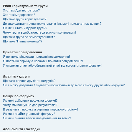
Рівні користувачів та групи
Хто такі Адміністратори?
Хто такі модератори?
Що таке групи користувачів?
Де знаходяться групи користувачів і як мені приєднатись до них?
Як мені стати Лідером групи?
Чому групи відображаються різними кольорами?
Що таке група за замовчуванням?
Що таке "Наша команда"?
Приватні повідомлення
Я не можу відсилати приватні повідомлення!
Я постійно отримую небажані приватні повідомлення!
Я отримав спам або образливий email від когось із цього форуму!
Друзі та недруги
Що таке список друзів та недругів?
Як я можу додавати / видаляти користувачів до мого списку друзів або недругів?
Пошук по форумах
Як мені здійснити пошук на форумі?
Чому мій пошук не дає результатів?
В результаті пошуку я отримав порожню сторінку!
Як мені знайти учасників форуму?
Як мені знайти власні повідомлення та теми?
Абонементи і закладки