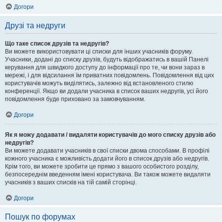
Догори
Друзі та недруги
Що таке список друзів та недругів?
Ви можете використовувати ці списки для інших учасників форуму.
Учасники, додані до списку друзів, будуть відображатись в вашій Панелі
керування для швидкого доступу до інформації про те, чи вони зараз в
мережі, і для відсилання їм приватних повідомлень. Повідомлення від цих
користувачів можуть виділятись, залежно від встановленого стилю
конференції. Якщо ви додали учасника в список ваших недругів, усі його
повідомлення буде приховано за замовчуванням.
Догори
Як я можу додавати / видаляти користувачів до мого списку друзів або
недругів?
Ви можете додавати учасників в свої списки двома способами. В профілі
кожного учасника є можливість додати його в список друзів або недругів.
Крім того, ви можете зробити це прямо з вашого особистого розділу,
безпосереднім введенням імені користувача. Ви також можете видаляти
учасників з ваших списків на тій самій сторінці.
Догори
Пошук по форумах