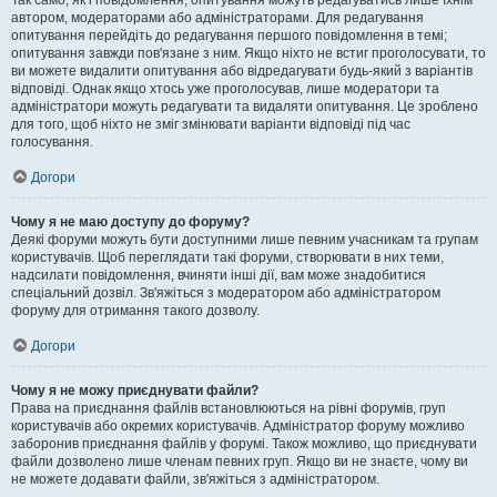
Так само, як і повідомлення, опитування можуть редагуватись лише їхнім
автором, модераторами або адміністраторами. Для редагування
опитування перейдіть до редагування першого повідомлення в темі;
опитування завжди пов'язане з ним. Якщо ніхто не встиг проголосувати, то
ви можете видалити опитування або відредагувати будь-який з варіантів
відповіді. Однак якщо хтось уже проголосував, лише модератори та
адміністратори можуть редагувати та видаляти опитування. Це зроблено
для того, щоб ніхто не зміг змінювати варіанти відповіді під час
голосування.
Догори
Чому я не маю доступу до форуму?
Деякі форуми можуть бути доступними лише певним учасникам та групам
користувачів. Щоб переглядати такі форуми, створювати в них теми,
надсилати повідомлення, вчиняти інші дії, вам може знадобитися
спеціальний дозвіл. Зв'яжіться з модератором або адміністратором
форуму для отримання такого дозволу.
Догори
Чому я не можу приєднувати файли?
Права на приєднання файлів встановлюються на рівні форумів, груп
користувачів або окремих користувачів. Адміністратор форуму можливо
заборонив приєднання файлів у форумі. Також можливо, що приєднувати
файли дозволено лише членам певних груп. Якщо ви не знаєте, чому ви
не можете додавати файли, зв'яжіться з адміністратором.