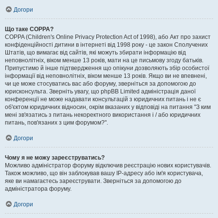
Догори
Що таке COPPA?
COPPA (Children's Online Privacy Protection Act of 1998), або Акт про захист
конфіденційності дитини в інтернеті від 1998 року - це закон Сполучених
Штатів, що вимагає від сайтів, які можуть збирати інформацію від
неповнолітніх, віком менше 13 років, мати на це письмову згоду батьків.
Припустимо й інше підтвердження що опікуни дозволяють збір особистої
інформації від неповнолітніх, віком менше 13 років. Якщо ви не впевнені,
чи це може стосуватись вас або форуму, зверніться за допомогою до
юрисконсульта. Зверніть увагу, що phpBB Limited адміністрація даної
конференції не може надавати консультацій з юридичних питань і не є
об'єктом юридичних відносин, окрім вказаних у відповіді на питання "З ким
мені зв'язатись з питань некоректного використання і / або юридичних
питань, пов'язаних з цим форумом?".
Догори
Чому я не можу зареєструватись?
Можливо адміністратор форуму відключив реєстрацію нових користувачів.
Також можливо, що він заблокував вашу IP-адресу або ім'я користувача,
яке ви намагаєтесь зареєструвати. Зверніться за допомогою до
адміністратора форуму.
Догори