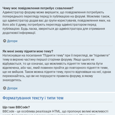
Чому моє повідомлення потребує схвалення?
Адміністратор форуму може вирішити, що повідомлення потребують
попереднього перегляду перед їх публікацією на форумі. Можливо також,
що адміністратор додав вас до групи користувачів, повідомлення яких, на
його або її думку, потребують перегляду адміністратором перед
публікацією. Будь ласка, зверніться до адміністратора для отримання
додаткової інформації.
Догори
Як мені знову підняти мою тему?
Натиснувши на посилання "Підняти тему" при її перегляді, ви "піднімете"
тему в верхню частину першої сторінки форуму. Якщо цього не
відбувається, то це означає, що можливість підняття тим могла бути
відключена, або час, який повинен пройти до повторного підняття теми,
ще не вийшов. Також можна підняти тему, просто відповівши на неї, однак
переконайтесь, що ви не порушуєте правила форуму, в якому
знаходитесь.
Догори
Форматування тексту і типи тем
Що таке BBCode?
BBCode - це особлива реалізація HTML, що пропонує великі можливості