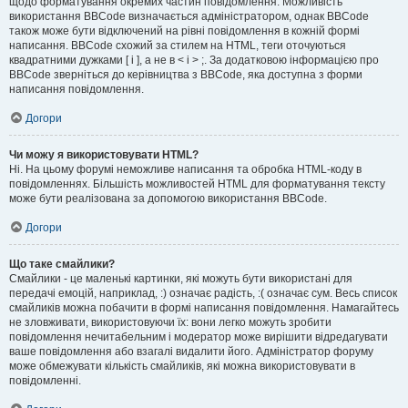
щодо форматування окремих частин повідомлення. Можливість
використання BBCode визначається адміністратором, однак BBCode
також може бути відключений на рівні повідомлення в кожній формі
написання. BBCode схожий за стилем на HTML, теги оточуються
квадратними дужками [ і ], а не в < і > ;. За додатковою інформацією про
BBCode зверніться до керівництва з BBCode, яка доступна з форми
написання повідомлення.
Догори
Чи можу я використовувати HTML?
Ні. На цьому форумі неможливе написання та обробка HTML-коду в
повідомленнях. Більшість можливостей HTML для форматування тексту
може бути реалізована за допомогою використання BBCode.
Догори
Що таке смайлики?
Смайлики - це маленькі картинки, які можуть бути використані для
передачі емоцій, наприклад, :) означає радість, :( означає сум. Весь список
смайликів можна побачити в формі написання повідомлення. Намагайтесь
не зловживати, використовуючи їх: вони легко можуть зробити
повідомлення нечитабельним і модератор може вирішити відредагувати
ваше повідомлення або взагалі видалити його. Адміністратор форуму
може обмежувати кількість смайликів, які можна використовувати в
повідомленні.