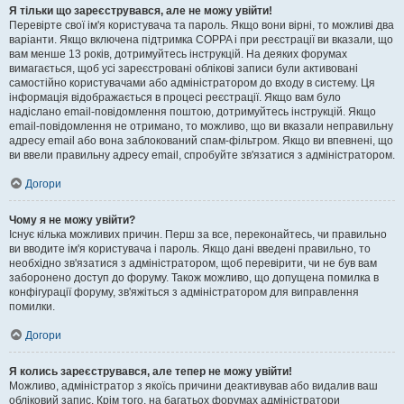
Я тільки що зареєструвався, але не можу увійти!
Перевірте свої ім'я користувача та пароль. Якщо вони вірні, то можливі два
варіанти. Якщо включена підтримка COPPA і при реєстрації ви вказали, що
вам менше 13 років, дотримуйтесь інструкцій. На деяких форумах
вимагається, щоб усі зареєстровані облікові записи були активовані
самостійно користувачами або адміністратором до входу в систему. Ця
інформація відображається в процесі реєстрації. Якщо вам було
надіслано email-повідомлення поштою, дотримуйтесь інструкцій. Якщо
email-повідомлення не отримано, то можливо, що ви вказали неправильну
адресу email або вона заблокований спам-фільтром. Якщо ви впевнені, що
ви ввели правильну адресу email, спробуйте зв'язатися з адміністратором.
Догори
Чому я не можу увійти?
Існує кілька можливих причин. Перш за все, переконайтесь, чи правильно
ви вводите ім'я користувача і пароль. Якщо дані введені правильно, то
необхідно зв'язатися з адміністратором, щоб перевірити, чи не був вам
заборонено доступ до форуму. Також можливо, що допущена помилка в
конфігурації форуму, зв'яжіться з адміністратором для виправлення
помилки.
Догори
Я колись зареєструвався, але тепер не можу увійти!
Можливо, адміністратор з якоїсь причини деактивував або видалив ваш
обліковий запис. Крім того, на багатьох форумах адміністратори