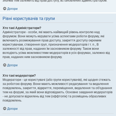
значків тем залежить від прав доступу, встановлених адміністратором.
Догори
Рівні користувачів та групи
Хто такі Адміністратори?
Адміністратори - особи, які мають найвищий рівень контролю над
форумом. Вони можуть керувати усіма аспектами роботи форуму, які
включають розмежування прав доступу, закриття доступу окремим
користувачам, створення груп, призначення модераторів і т. п., В
залежності від прав, наданих їм засновником форуму. Також вони
володіють усіма можливостями модераторів в усіх форумах, залежно від
прав, наданих ним засновником форуму.
Догори
Хто такі модератори?
Модератори - це користувачі (або групи користувачів), які щодня стежать
за роботою форуму. Вони мають можливості редагування та видалення
повідомлень, закриття, відкриття, переміщення, видалення та об'єднання
тем на форумі, за який вони відповідають. Основне завдання модераторів
- не допускати відхилень від тем (оффтопік) та розміщень образливих
повідомлень.
Догори