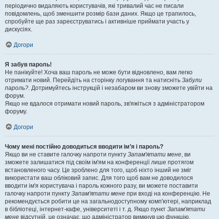
періодично видаляють користувачів, які тривалий час не писали
повідомлень, щоб зменшити розмір бази даних. Якщо це трапилось,
спробуйте ще раз зареєструватись і активніше приймати участь у
дискусіях.
Догори
Я забув пароль!
Не панікуйте! Хоча ваш пароль не може бути відновлено, вам легко
отримати новий. Перейдіть на сторінку логування та натисніть
Забули
пароль?
. Дотримуйтесь інструкцій і незабаром ви знову зможете увійти на
форум.
Якщо не вдалося отримати новий пароль, зв'яжіться з адміністратором
форуму.
Догори
Чому мені постійно доводиться вводити ім’я і пароль?
Якщо ви не ставите галочку напроти пункту
Запам'ятати мене
, ви
зможете залишатися під своїм ім'ям на конференції лише протягом
встановленого часу. Це зроблено для того, щоб ніхто інший не зміг
використати ваш обліковий запис. Для того щоб вам не доводилося
вводити ім'я користувача і пароль кожного разу, ви можете поставити
галочку напроти пункту
Запам'ятати мене
при вході на конференцію. Не
рекомендується робити це на загальнодоступному комп'ютері, наприклад
в бібліотеці, інтернет-кафе, університеті і т. д. Якщо пункт
Запам'ятати
мене
відсутній, це означає, що адміністратор вимкнув цю функцію.