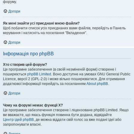
форуму.
Догори
Як мені знайти усі приєднані мною файли?
Щоб побачити список усіх приєднаних вами файлів, перейдіть в Панель
керування і натисніть на посилання "Вкладення".
Догори
Інформація про phpBB
Хто створив цей форум?
Це програмне забезпечення (в своїй незміненій формі) створене і
поширюється
phpBB Limited
. Воно доступне на умовах GNU General Public
Licence, версії 2 (GPL-2.0) і може вільно поширюватися. Для отримання
додаткової інформації перейдіть за посиланням
About phpBB
.
Догори
Чому на форумі немає функції X?
Це програмне забезпечення створене і ліцензоване phpBB Limited. Якщо
ви вважаєте, що якась функція повинна бути додана, відвідайте
Центр ідей phpBB
, де можна віддати свій голос за вже подані ідеї або
запропонувати власні.