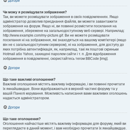
Догори
Чи можу я розміщувати зображення?
Так, ви можете розміщувати зображення в своїх повідомленнях. Якщо
адміністратор дозволив приєднання файлів, ви можете завантажити
зображення на форум. Якщо ні, ви повинні розмістити посилання на
зображення, збережене на загальнодоступному веб-сервері. Наприклад:
http://www.example.com/my-picture.gif. Ви не можете розміщувати
посилання ні на зображення, які знаходяться на вашому комп'ютері (якщо
він не є загальнодоступним сервером), ні на зображення, для доступу до
яких потрібна автентифікація, як, наприклад, такі як поштові скриньки
Hotmail або Yahoo, захищені паролем сайти і т. п. Для відображення
зображення в повідомленні, скористайтесь тегом BBCode [img].
Догори
Що таке важливі оголошення?
Важливі оголошення містять важливу інформацію, і ви повинні прочитати
їх якнайшвидше. Вони відображаються в верхній частині форуму та у
вашій Панелі керування. Можливість написання вами важливих оголошень
надається адміністратором.
Догори
Що таке оголошення?
Оголошення найчастіше містять важливу інформацію для форуму, який ви
переглядаєте в даний момент, і вам необхідно прочитати їх якнайшвидше.