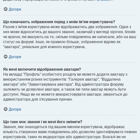
Догори
Що означають зображення поряд з моїм ім'ям користувача?
Разом з ім'ям користувача може відображатись два зображення. Одне з
них може відноситись до вашого звання, зазвичай у вигляді зірочок, блоків
чи крапок, які вказують на те, скільки повідомлень ви написали, або на ваш
статус на форумі. Інше, як правило більше, зображення відомо як
"аватара", унікальне для кожного користувача.
Догори
Як мені включити відображення аватари?
На вкладці "Профіль" особистого розділу ви можете додати аватару з
використанням різних інструментів: "Галерея аватар", "Віддалена
аватара" або "Завантажувана аватара". Від адміністратора форуму
залежить чи дозволені аватари, а також які типи аватар можуть бути
доступні. Якщо ви не можете використовувати аватари, зверніться до
адміністратора для з'ясування причин.
Догори
Що таке моє звання і як мені його змінити?
Звання, яке знаходиться під вашим іменем користувача, відображає
кількість створених вами повідомлень або дозволяє ідентифікувати певних
користувачів, таких як модератори або адміністратори. Взагалі ви не