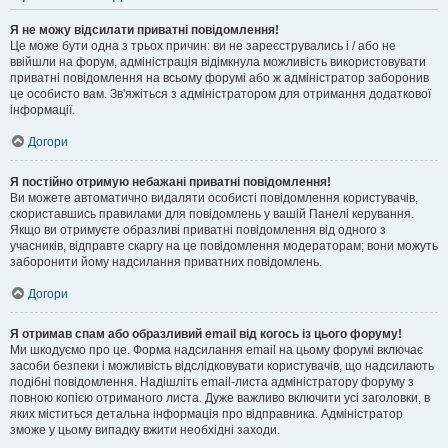
Я не можу відсилати приватні повідомлення!
Це може бути одна з трьох причин: ви не зареєструвались і / або не
ввійшли на форум, адміністрація відімкнула можливість використовувати
приватні повідомлення на всьому форумі або ж адміністратор заборонив
це особисто вам. Зв'яжіться з адміністратором для отримання додаткової
інформації.
Догори
Я постійно отримую небажані приватні повідомлення!
Ви можете автоматично видаляти особисті повідомлення користувачів,
скориставшись правилами для повідомлень у вашій Панелі керування.
Якщо ви отримуєте образливі приватні повідомлення від одного з
учасників, відправте скаргу на це повідомлення модераторам; вони можуть
заборонити йому надсилання приватних повідомлень.
Догори
Я отримав спам або образливий email від когось із цього форуму!
Ми шкодуємо про це. Форма надсилання email на цьому форумі включає
засоби безпеки і можливість відслідковувати користувачів, що надсилають
подібні повідомлення. Надішліть email-листа адміністратору форуму з
повною копією отриманого листа. Дуже важливо включити усі заголовки, в
яких міститься детальна інформація про відправника. Адміністратор
зможе у цьому випадку вжити необхідні заходи.