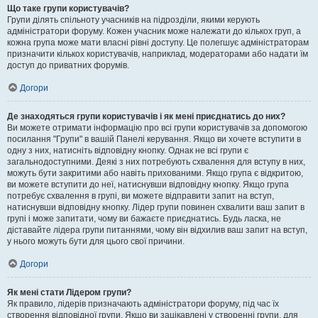
Що таке групи користувачів?
Групи ділять спільноту учасників на підрозділи, якими керують
адміністратори форуму. Кожен учасник може належати до кількох груп, а
кожна група може мати власні рівні доступу. Це полегшує адміністраторам
призначити кількох користувачів, наприклад, модераторами або надати їм
доступ до приватних форумів.
Догори
Де знаходяться групи користувачів і як мені приєднатись до них?
Ви можете отримати інформацію про всі групи користувачів за допомогою
посилання "Групи" в вашій Панелі керування. Якщо ви хочете вступити в
одну з них, натисніть відповідну кнопку. Однак не всі групи є
загальнодоступними. Деякі з них потребують схвалення для вступу в них,
можуть бути закритими або навіть прихованими. Якщо група є відкритою,
ви можете вступити до неї, натиснувши відповідну кнопку. Якщо група
потребує схвалення в групі, ви можете відправити запит на вступ,
натиснувши відповідну кнопку. Лідер групи повинен схвалити ваш запит в
групі і може запитати, чому ви бажаєте приєднатись. Будь ласка, не
діставайте лідера групи питаннями, чому він відхилив ваш запит на вступ,
у нього можуть бути для цього свої причини.
Догори
Як мені стати Лідером групи?
Як правило, лідерів призначають адміністратори форуму, під час їх
створення відповідної групи. Якщо ви зацікавлені у створенні групи, для