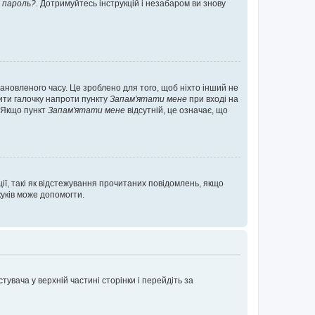
 пароль?
. Дотримуйтесь інструкцій і незабаром ви знову
ановленого часу. Це зроблено для того, щоб ніхто інший не
вити галочку напроти пункту
Запам'ятати мене
при вході на
. Якщо пункт
Запам'ятати мене
відсутній, це означає, що
ії, такі як відстежування прочитаних повідомлень, якщо
уків може допомогти.
увача у верхній частині сторінки і перейдіть за