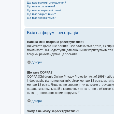
Що таке важливі оголошення?
Що таке оголошення?
Що таке прикріплені теми?
Що таке закриті теми?
Що таке значок теми?
Вхід на форум і реєстрація
Навіщо мені потрібно реєструватися?
Ви можете цього і не робити. Все залежить від того, як ви
можливості, які недоступні для анонімних користувачів, такі
тому ми рекомендуємо це зробити.
Догори
Що таке COPPA?
COPPA (Children's Online Privacy Protection Act of 1998), аб
інформацію від неповнолітніх, віком менше 13 років, мати н
менше 13 років. Якщо ви не впевнені, чи це може стосувати
надавати консультацій з юридичних питань і не є об'єктом ю
питань, пов'язаних з цим форумом?".
Догори
Чому я не можу зареєструватись?