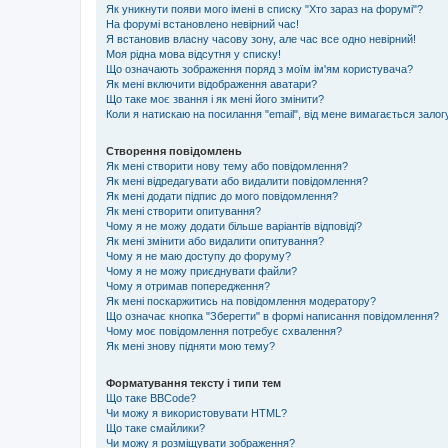
Як уникнути появи мого імені в списку "Хто зараз на форумі"?
На форумі встановлено невірний час!
Я встановив власну часову зону, але час все одно невірний!
Моя рідна мова відсутня у списку!
Що означають зображення поряд з моїм ім'ям користувача?
Як мені включити відображення аватари?
Що таке моє звання і як мені його змінити?
Коли я натискаю на посилання "email", від мене вимагається залог
Створення повідомлень
Як мені створити нову тему або повідомлення?
Як мені відредагувати або видалити повідомлення?
Як мені додати підпис до мого повідомлення?
Як мені створити опитування?
Чому я не можу додати більше варіантів відповіді?
Як мені змінити або видалити опитування?
Чому я не маю доступу до форуму?
Чому я не можу приєднувати файли?
Чому я отримав попередження?
Як мені поскаржитись на повідомлення модератору?
Що означає кнопка "Зберегти" в формі написання повідомлення?
Чому моє повідомлення потребує схвалення?
Як мені знову підняти мою тему?
Форматування тексту і типи тем
Що таке BBCode?
Чи можу я використовувати HTML?
Що таке смайлики?
Чи можу я розміщувати зображення?