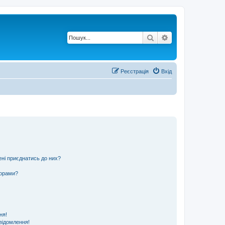
Пошук
Розширений по
Реєстрація
Вхід
ені приєднатись до них?
ьорами?
ня!
відомлення!