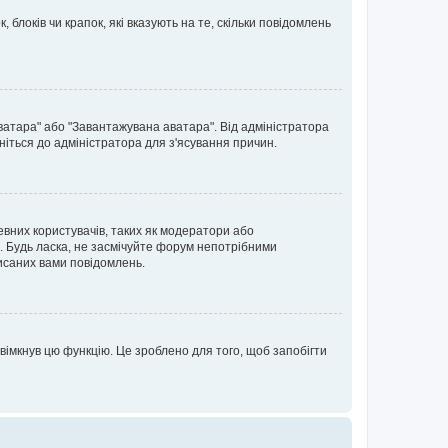
блоків чи крапок, які вказують на те, скільки повідомлень
ватара" або "Завантажувана аватара". Від адміністратора
ніться до адміністратора для з'ясування причин.
евних користувачів, таких як модератори або
. Будь ласка, не засмічуйте форум непотрібними
исаних вами повідомлень.
вімкнув цю функцію. Це зроблено для того, щоб запобігти