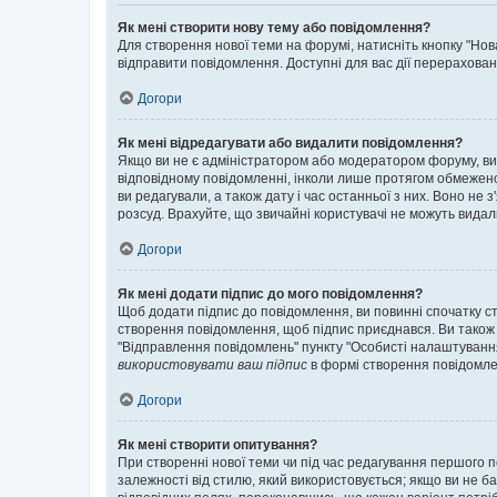
Як мені створити нову тему або повідомлення?
Для створення нової теми на форумі, натисніть кнопку "Нов
відправити повідомлення. Доступні для вас дії перерахован
Догори
Як мені відредагувати або видалити повідомлення?
Якщо ви не є адміністратором або модератором форуму, ви
відповідному повідомленні, інколи лише протягом обмеженог
ви редагували, а також дату і час останньої з них. Воно н
розсуд. Врахуйте, що звичайні користувачі не можуть видали
Догори
Як мені додати підпис до мого повідомлення?
Щоб додати підпис до повідомлення, ви повинні спочатку с
створення повідомлення, щоб підпис приєднався. Ви також
"Відправлення повідомлень" пункту "Особисті налаштуванн
використовувати ваш підпис
в формі створення повідомле
Догори
Як мені створити опитування?
При створенні нової теми чи під час редагування першого 
залежності від стилю, який використовується; якщо ви не ба