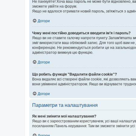
Не панікуйте! Хоча ваш пароль не може бути відновлено, ва
зможете увійти на форум.
Якщо не вдалося отримати новий пароль, зв'яжіться з адмі
Догори
Чому мені постійно доводиться вводити ім’я і пароль?
Якщо ви не ставите галочку напроти пункту
Запам'ятати м
зміг використати ваш обліковий запис. Для того щоб вам не
конференцію. Не рекомендується робити це на загальнодосту
адміністратор вимкнув цю функцію.
Догори
Що робить функція "Видалити файли cookie"?
Вона видаляє всі створені файли cookie, які дозволяють ва
вони увімкнені адміністратором. Якщо ви відчуваєте трудн
Догори
Параметри та налаштування
Як мені змінити мої налаштування?
Якщо ви є зареєстрованим користувачем, усі ваші налаштуван
посиланням
Панель керування
. Там ви зможете змінити ус
Догори