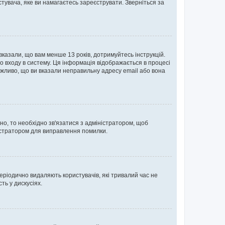
тувача, яке ви намагаєтесь зареєструвати. Зверніться за
 вказали, що вам менше 13 років, дотримуйтесь інструкцій.
о входу в систему. Ця інформація відображається в процесі
ожливо, що ви вказали неправильну адресу email або вона
ьно, то необхідно зв'язатися з адміністратором, щоб
ністратором для виправлення помилки.
еріодично видаляють користувачів, які тривалий час не
ь у дискусіях.