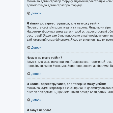
Можливо адміністратор форуму відключив реєстрацію нових к
допомогою до адміністратора форуму.
Догори
Я тільки що зареєструвався, але не можу увійти!
Перевірте свої ім'я користувача та пароль. Якщо вони вірні
На деяких форумах вимагається, щоб усі зареєстровані обл
реєстрації. Якщо вам було надіслано email-повідомлення п
заблокований спам-фільтром. Якщо ви впевнені, що ви ввел
Догори
Чому я не можу увійти?
Існує кілька можливих причин. Перш за все, переконайтесь,
перевірити, чи не був вам заборонено доступ до форуму. Т
Догори
Я колись зареєструвався, але тепер не можу увійти!
Можливо, адміністратор з якоїсь причини деактивував або в
писали повідомлень, щоб зменшити розмір бази даних. Якщо
Догори
Я забув пароль!