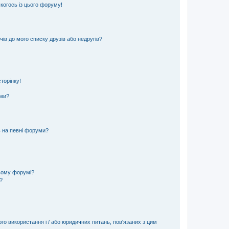
 когось із цього форуму!
ів до мого списку друзів або недругів?
торінку!
еми?
ь на певні форуми?
ьому форумі?
?
ого використання і / або юридичних питань, пов'язаних з цим