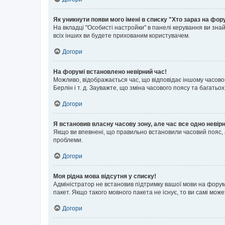
Як уникнути появи мого імені в списку "Хто зараз на фор
На вкладці "Особисті настройки" в панелі керування ви зн
всіх інших ви будете прихованим користувачем.
Догори
На форумі встановлено невірний час!
Можливо, відображається час, що відповідає іншому часовому
Берлін і т. д. Зауважте, що зміна часового поясу та бага
Догори
Я встановив власну часову зону, але час все одно невір
Якщо ви впевнені, що правильно встановили часовий пояс, 
проблеми.
Догори
Моя рідна мова відсутня у списку!
Адміністратор не встановив підтримку вашої мови на форум
пакет. Якщо такого мовного пакета не існує, то ви самі мо
Догори