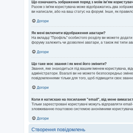
Що означають зображення поряд з моїм ім'ям користува
Разом з ім'ям користувача може відображатись два зображенн
ви написали, або на ваш статус на форумі. Інше, як правил
Догори
Як мені включити відображення аватари?
На вкладці "Профіль" особистого розділу ви можете додати 
форуму залежить чи дозволені аватари, а також які типи ав
Догори
Що таке моє звання і як мені його змінити?
Звання, яке знаходиться під вашим іменем користувача, від
адміністратори. Взагалі ви не можете безпосередньо зміню
повідомленнями тільки для того, щоб підвищити своє званн
Догори
Коли я натискаю на посилання "email", від мене вимагає
Тільки зареєстровані користувачі можуть відправляти emai
зловживанню поштовою системою анонімними користувача
Догори
Створення повідомлень