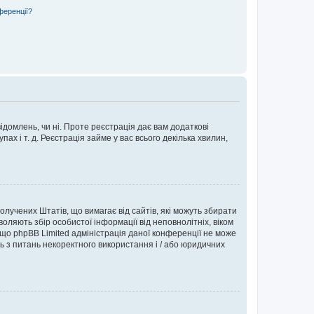
ференції?
ідомлень, чи ні. Проте реєстрація дає вам додаткові
ах і т. д. Реєстрація займе у вас всього декілька хвилин,
Сполучених Штатів, що вимагає від сайтів, які можуть збирати
оляють збір особистої інформації від неповнолітніх, віком
 що phpBB Limited адміністрація даної конференції не може
сь з питань некоректного використання і / або юридичних