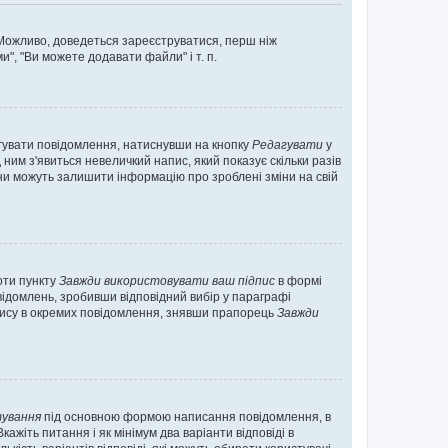
. Можливо, доведеться зареєструватися, перш ніж
", "Ви можете додавати файли" і т. п.
гувати повідомлення, натиснувши на кнопку
Редагувати
у
ним з'явиться невеличкий напис, який показує скільки разів
они можуть залишити інформацію про зроблені зміни на свій
оти пункту
Завжди використовувати ваш підпис
в формі
ідомлень, зробивши відповідний вибір у параграфі
пису в окремих повідомлення, знявши прапорець
Завжди
ування
під основною формою написання повідомлення, в
ажіть питання і як мінімум два варіанти відповіді в