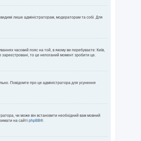
те видимі лише адміністраторам, модераторам та собі. Для
ваннях часовий пояс на той, в якому ви перебуваєте: Київ,
е зареєстровані, то це непоганий момент зробити це.
ильно. Повідомте про це адміністратора для усунення
тратора, чи може він встановити необхідний вам мовний
тримати на сайті
phpBB
®.