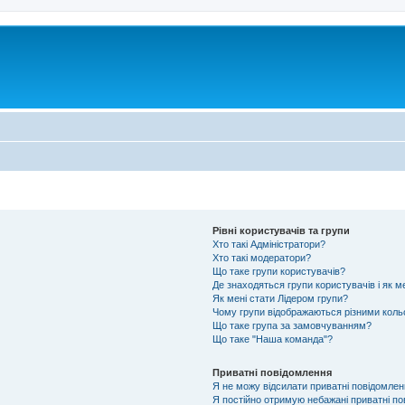
Рівні користувачів та групи
Хто такі Адміністратори?
Хто такі модератори?
Що таке групи користувачів?
Де знаходяться групи користувачів і як м
Як мені стати Лідером групи?
Чому групи відображаються різними кол
Що таке група за замовчуванням?
Що таке "Наша команда"?
Приватні повідомлення
Я не можу відсилати приватні повідомлен
Я постійно отримую небажані приватні по