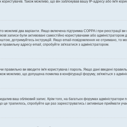
ористувачів. Також можливо, що він заблокував вашу IP-адресу або ім'я корис
, то можливі два варіанти. Якщо включена підтримка COPPA і при реєстрації ви
ікові записи були активовані самостійно користувачами або адміністратором д
оштою, дотримуйтесь інструкцій. Якщо email-повідомлення не отримано, то м
и правильну адресу email, спробуйте зв'язатися з адміністратором.
 чи правильно ви вводите ім'я користувача і пароль. Якщо дані введені правил
акож можливо, що допущена помилка в конфігурації форуму, зв'яжіться з адмі
идалив ваш обліковий запис. Крім того, на багатьох форумах адміністратори п
 це трапилось, спробуйте ще раз зареєструватись і активніше приймати участ