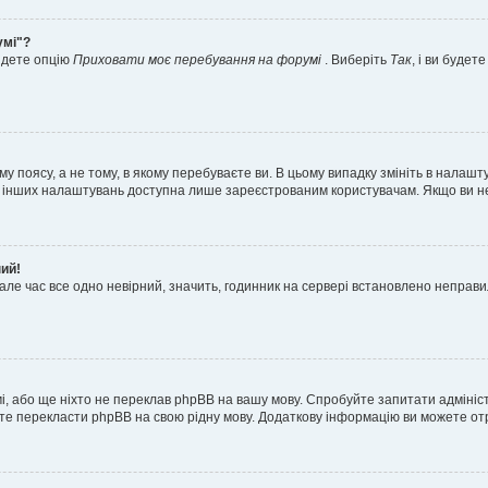
умі"?
айдете опцію
Приховати моє перебування на форумі
. Виберіть
Так
, і ви буде
 поясу, а не тому, в якому перебуваєте ви. В цьому випадку змініть в налашту
тьох інших налаштувань доступна лише зареєстрованим користувачам. Якщо ви н
ний!
але час все одно невірний, значить, годинник на сервері встановлено неправ
і, або ще ніхто не переклав phpBB на вашу мову. Спробуйте запитати адмініс
жете перекласти phpBB на свою рідну мову. Додаткову інформацію ви можете о