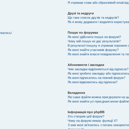
Я отримав спам або образливий email від
Друзі та недруги
Що таке список друзів та недругів?
Як я можу додавати / видаляти користувач
Пошук по форумах
уватись!
Як мені здійснити пошук на форумі?
Чому мій пошук не дає результатів?
В результаті пошуку я отримав порожню с
Як мені знайти учасників форуму?
Як мені знайти власні повідомлення та т
Абонементи і закладки
Чим закладки відрізняються від підписок?
Як мені зробити закладку або підписатис
Як мені підписатись на певний форум?
Як мені відмовитись від підписки?
Вкладення
Які саме файли можна приєднувати на ц
Як мені знайти усі приєднані мною файли
Інформація про phpBB
Хто створив цей форум?
Чому на форумі немає функції X?
З ким мені зв'язатись з питань некоректн