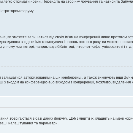
м легко отримати новий. Перейдіть на сторінку логування та натисніть
Забули
ністратором форуму.
ене
, ви зможете залишатися під своїм ім'ям на конференції лише протягом вст
 доводилося вводити ім'я користувача і пароль кожного разу, ви можете поста
пному комп'ютері, наприклад в бібліотеці, інтернет-кафе, університеті і т. д
м залишатися авторизованим на цій конференції, а також виконують інші функц
ощі з входом на конференцію або виходом з конференції, можливо, видалення к
ня зберігаються в базі даних форуму. Щоб змінити їх, клацніть на імені корист
і ваші налаштування та параметри.