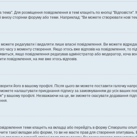
а тема". Для розміщення повідомлення в темі клацніть по кнопці "Відповісти"
і внизу сторінки форуму або теми. Наприклад: "Ви можете створювати нові теми
 можете редагувати і видаляти лише власні повідомлення. Ви можете відреда
о часу з моменту створення. Якщо хтось вже відповів на повідомлення, то під 
е з'явиться, якщо повідомлення редагував адміністратор або модератор, хоча в
ти повідомлення, на яке вже хтось відповів.
творити його в вашому профілі. Після цього ви можете поставити галочку напр
 можете налаштувати приєднання підпису за замовчуванням до усіх ваших пов
я" у вашому профілі. Незважаючи на це, ви зможете скасувати додавання під
ння.
повідомлення теми клацніть на вкладці або перейдіть в форму
Створити опит
чите такої вкладки або форми, то ви не маєте прав для створення опитувань. Вк