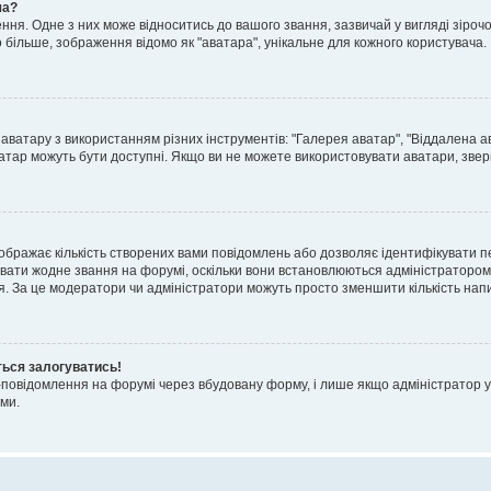
ча?
я. Одне з них може відноситись до вашого звання, зазвичай у вигляді зірочок, 
о більше, зображення відомо як "аватара", унікальне для кожного користувача.
аватару з використанням різних інструментів: "Галерея аватар", "Віддалена а
атар можуть бути доступні. Якщо ви не можете використовувати аватари, звер
ображає кількість створених вами повідомлень або дозволяє ідентифікувати п
вати жодне звання на форумі, оскільки вони встановлюються адміністратором
я. За це модератори чи адміністратори можуть просто зменшити кількість нап
ться залогуватись!
l-повідомлення на форумі через вбудовану форму, і лише якщо адміністратор у
ми.