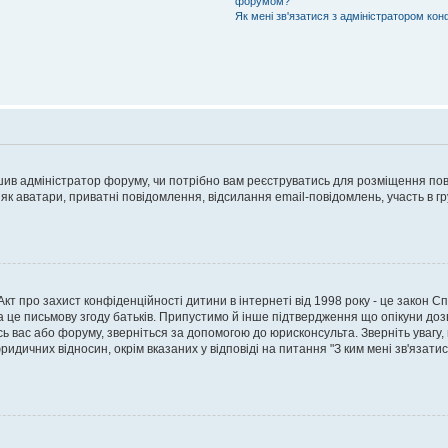
форумом?
Як мені зв'язатися з адміністратором кон
рішив адміністратор форуму, чи потрібно вам реєструватись для розміщення пов
 як аватари, приватні повідомлення, відсилання email-повідомлень, участь в груп
о Акт про захист конфіденційності дитини в інтернеті від 1998 року - це закон 
а це письмову згоду батьків. Припустимо й інше підтвердження що опікуни дозв
сь вас або форуму, зверніться за допомогою до юрисконсульта. Зверніть увагу,
ридичних відносин, окрім вказаних у відповіді на питання "З ким мені зв'язати