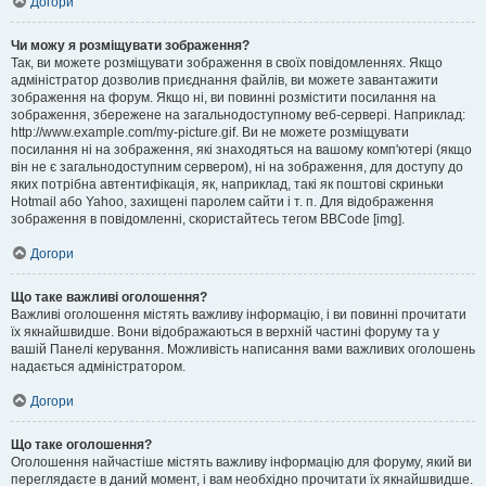
Догори
Чи можу я розміщувати зображення?
Так, ви можете розміщувати зображення в своїх повідомленнях. Якщо
адміністратор дозволив приєднання файлів, ви можете завантажити
зображення на форум. Якщо ні, ви повинні розмістити посилання на
зображення, збережене на загальнодоступному веб-сервері. Наприклад:
http://www.example.com/my-picture.gif. Ви не можете розміщувати
посилання ні на зображення, які знаходяться на вашому комп'ютері (якщо
він не є загальнодоступним сервером), ні на зображення, для доступу до
яких потрібна автентифікація, як, наприклад, такі як поштові скриньки
Hotmail або Yahoo, захищені паролем сайти і т. п. Для відображення
зображення в повідомленні, скористайтесь тегом BBCode [img].
Догори
Що таке важливі оголошення?
Важливі оголошення містять важливу інформацію, і ви повинні прочитати
їх якнайшвидше. Вони відображаються в верхній частині форуму та у
вашій Панелі керування. Можливість написання вами важливих оголошень
надається адміністратором.
Догори
Що таке оголошення?
Оголошення найчастіше містять важливу інформацію для форуму, який ви
переглядаєте в даний момент, і вам необхідно прочитати їх якнайшвидше.