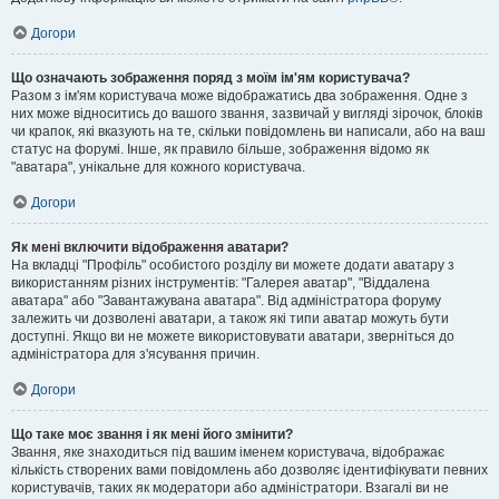
Догори
Що означають зображення поряд з моїм ім'ям користувача?
Разом з ім'ям користувача може відображатись два зображення. Одне з
них може відноситись до вашого звання, зазвичай у вигляді зірочок, блоків
чи крапок, які вказують на те, скільки повідомлень ви написали, або на ваш
статус на форумі. Інше, як правило більше, зображення відомо як
"аватара", унікальне для кожного користувача.
Догори
Як мені включити відображення аватари?
На вкладці "Профіль" особистого розділу ви можете додати аватару з
використанням різних інструментів: "Галерея аватар", "Віддалена
аватара" або "Завантажувана аватара". Від адміністратора форуму
залежить чи дозволені аватари, а також які типи аватар можуть бути
доступні. Якщо ви не можете використовувати аватари, зверніться до
адміністратора для з'ясування причин.
Догори
Що таке моє звання і як мені його змінити?
Звання, яке знаходиться під вашим іменем користувача, відображає
кількість створених вами повідомлень або дозволяє ідентифікувати певних
користувачів, таких як модератори або адміністратори. Взагалі ви не