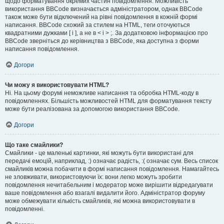
щодо форматування окремих частин повідомлення. Можливість
використання BBCode визначається адміністратором, однак BBCode
також може бути відключений на рівні повідомлення в кожній формі
написання. BBCode схожий за стилем на HTML, теги оточуються
квадратними дужками [ і ], а не в < і > ;. За додатковою інформацією про
BBCode зверніться до керівництва з BBCode, яка доступна з форми
написання повідомлення.
Догори
Чи можу я використовувати HTML?
Ні. На цьому форумі неможливе написання та обробка HTML-коду в
повідомленнях. Більшість можливостей HTML для форматування тексту
може бути реалізована за допомогою використання BBCode.
Догори
Що таке смайлики?
Смайлики - це маленькі картинки, які можуть бути використані для
передачі емоцій, наприклад, :) означає радість, :( означає сум. Весь список
смайликів можна побачити в формі написання повідомлення. Намагайтесь
не зловживати, використовуючи їх: вони легко можуть зробити
повідомлення нечитабельним і модератор може вирішити відредагувати
ваше повідомлення або взагалі видалити його. Адміністратор форуму
може обмежувати кількість смайликів, які можна використовувати в
повідомленні.