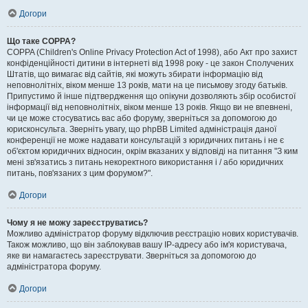
Догори
Що таке COPPA?
COPPA (Children's Online Privacy Protection Act of 1998), або Акт про захист
конфіденційності дитини в інтернеті від 1998 року - це закон Сполучених
Штатів, що вимагає від сайтів, які можуть збирати інформацію від
неповнолітніх, віком менше 13 років, мати на це письмову згоду батьків.
Припустимо й інше підтвердження що опікуни дозволяють збір особистої
інформації від неповнолітніх, віком менше 13 років. Якщо ви не впевнені,
чи це може стосуватись вас або форуму, зверніться за допомогою до
юрисконсульта. Зверніть увагу, що phpBB Limited адміністрація даної
конференції не може надавати консультацій з юридичних питань і не є
об'єктом юридичних відносин, окрім вказаних у відповіді на питання "З ким
мені зв'язатись з питань некоректного використання і / або юридичних
питань, пов'язаних з цим форумом?".
Догори
Чому я не можу зареєструватись?
Можливо адміністратор форуму відключив реєстрацію нових користувачів.
Також можливо, що він заблокував вашу IP-адресу або ім'я користувача,
яке ви намагаєтесь зареєструвати. Зверніться за допомогою до
адміністратора форуму.
Догори