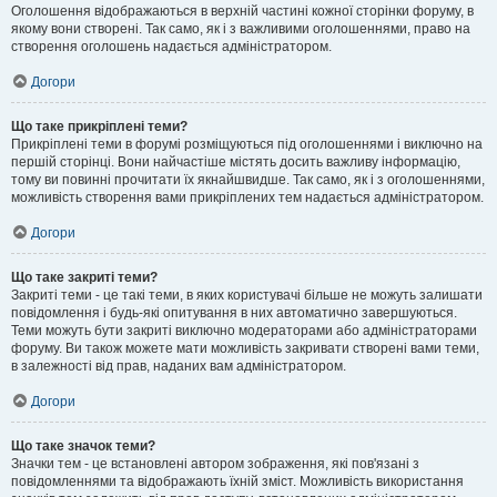
Оголошення відображаються в верхній частині кожної сторінки форуму, в
якому вони створені. Так само, як і з важливими оголошеннями, право на
створення оголошень надається адміністратором.
Догори
Що таке прикріплені теми?
Прикріплені теми в форумі розміщуються під оголошеннями і виключно на
першій сторінці. Вони найчастіше містять досить важливу інформацію,
тому ви повинні прочитати їх якнайшвидше. Так само, як і з оголошеннями,
можливість створення вами прикріплених тем надається адміністратором.
Догори
Що таке закриті теми?
Закриті теми - це такі теми, в яких користувачі більше не можуть залишати
повідомлення і будь-які опитування в них автоматично завершуються.
Теми можуть бути закриті виключно модераторами або адміністраторами
форуму. Ви також можете мати можливість закривати створені вами теми,
в залежності від прав, наданих вам адміністратором.
Догори
Що таке значок теми?
Значки тем - це встановлені автором зображення, які пов'язані з
повідомленнями та відображають їхній зміст. Можливість використання