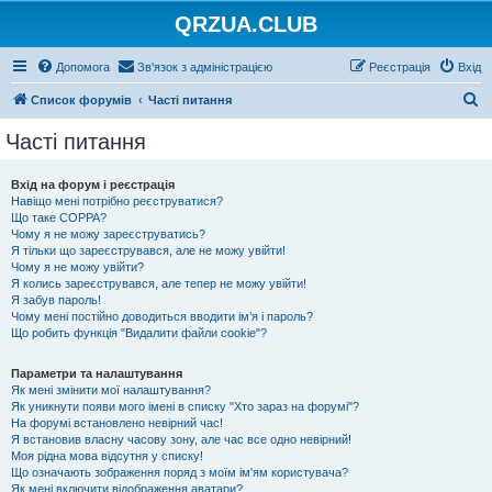
QRZUA.CLUB
Допомога
Зв'язок з адміністрацією
Реєстрація
Вхід
П
Список форумів
Часті питання
о
Часті питання
ш
у
Вхід на форум і реєстрація
Навіщо мені потрібно реєструватися?
к
Що таке COPPA?
Чому я не можу зареєструватись?
Я тільки що зареєструвався, але не можу увійти!
Чому я не можу увійти?
Я колись зареєструвався, але тепер не можу увійти!
Я забув пароль!
Чому мені постійно доводиться вводити ім’я і пароль?
Що робить функція "Видалити файли cookie"?
Параметри та налаштування
Як мені змінити мої налаштування?
Як уникнути появи мого імені в списку "Хто зараз на форумі"?
На форумі встановлено невірний час!
Я встановив власну часову зону, але час все одно невірний!
Моя рідна мова відсутня у списку!
Що означають зображення поряд з моїм ім'ям користувача?
Як мені включити відображення аватари?