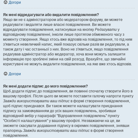
Догори
Як мені відредагувати або видалити повідомлення?
Якщо ви не є адміністратором або модератором форуму, ви можете
редагувати і видаляти лише власні повідомлення. Ви можете
відредагувати повідомлення, натиснувши на кнопку
Редагувати
у
відповідному повідомленні, інколи лише протягом обмеженого часу з
моменту створення. Якщо хтось вже відповів на повідомлення, то під ним
з'явиться невеличкий напис, який показує скільки разів ви редагували, а
також дату і час останньої з них. Воно не з'явиться, якщо повідомлення
редагував адміністратор або модератор, хоча вони можуть залишити
інформацію про зроблені зміни на свій розсуд. Врахуйте, що звичайні
користувачі не можуть видалити повідомлення, на яке вже хтось відповів.
Догори
Як мені додати підпис до мого повідомлення?
Щоб додати підпис до повідомлення, ви повинні спочатку створити його в
вашому профілі. Після цього ви можете поставити галочку напроти пункту
Завжди використовувати ваш підпис
в формі створення повідомлення,
щоб підпис приєднався. Ви також можете налаштувати приєднання
підпису за замовчуванням до усіх ваших повідомлень, зробивши
відповідний вибір у параграфі "Відправлення повідомлень" пункту
"Особисті налаштування" у вашому профілі. Незважаючи на це, ви
зможете скасувати додавання підпису в окремих повідомлення, знявши
прапорець
Завжди використовувати ваш підпис
в формі створення
повідомлення.