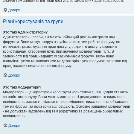
значків тем залежить від прав доступу, встановлених адміністратором.
Догори
Рівні користувачів та групи
Хто такі Адміністратори?
Адміністратори - особи, які мають найвищий рівень контролю над
форумом. Вони можуть керувати усіма аспектами роботи форуму, які
включають розмежування прав доступу, закриття доступу окремим
користувачам, створення груп, призначення модераторів і т. п., В
залежності від прав, наданих їм засновником форуму. Також вони
володіють усіма можливостями модераторів в усіх форумах, залежно від
прав, наданих ним засновником форуму.
Догори
Хто такі модератори?
Модератори - це користувачі (або групи користувачів), які щодня стежать
за роботою форуму. Вони мають можливості редагування та видалення
повідомлень, закриття, відкриття, переміщення, видалення та об'єднання
тем на форумі, за який вони відповідають. Основне завдання модераторів
- не допускати відхилень від тем (оффтопік) та розміщень образливих
повідомлень.
Догори