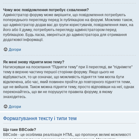
Чому моє повідомлення потребує схвалення?
Адміністратор форуму може вирішити, що повідомлення потребують
попереднього перегляду перед їх публікацією на форумі. Можливо також,
що адміністратор додав вас до групи користувачів, повідомлення яких, на
його або її думку, потребують перегляду адміністратором перед
публікацією. Будь ласка, зверніться до адміністратора для отримання
додаткової інформації.
Догори
Як мені знову підняти мою тему?
Натиснувши на посилання "Підняти тему" при її перегляді, ви "піднімете"
тему в верхню частину першої сторінки форуму. Якщо цього не
відбувається, то це означає, що можливість підняття тим могла бути
відключена, або час, який повинен пройти до повторного підняття теми,
ще не вийшов. Також можна підняти тему, просто відповівши на неї, однак
переконайтесь, що ви не порушуєте правила форуму, в якому
знаходитесь.
Догори
Форматування тексту і типи тем
Що таке BBCode?
BBCode - це особлива реалізація HTML, що пропонує великі можливості