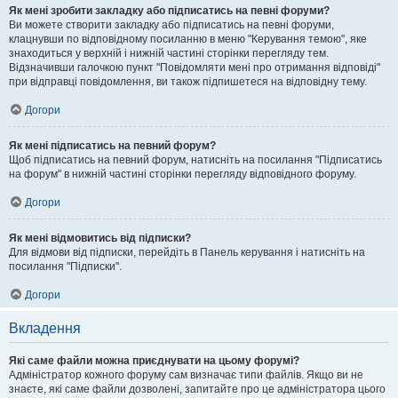
Як мені зробити закладку або підписатись на певні форуми?
Ви можете створити закладку або підписатись на певні форуми,
клацнувши по відповідному посиланню в меню "Керування темою", яке
знаходиться у верхній і нижній частині сторінки перегляду тем.
Відзначивши галочкою пункт "Повідомляти мені про отримання відповіді"
при відправці повідомлення, ви також підпишетеся на відповідну тему.
Догори
Як мені підписатись на певний форум?
Щоб підписатись на певний форум, натисніть на посилання "Підписатись
на форум" в нижній частині сторінки перегляду відповідного форуму.
Догори
Як мені відмовитись від підписки?
Для відмови від підписки, перейдіть в Панель керування і натисніть на
посилання "Підписки".
Догори
Вкладення
Які саме файли можна приєднувати на цьому форумі?
Адміністратор кожного форуму сам визначає типи файлів. Якщо ви не
знаєте, які саме файли дозволені, запитайте про це адміністратора цього