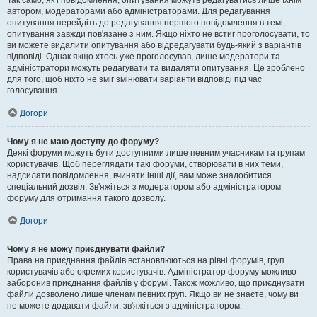
Так само, як і повідомлення, опитування можуть редагуватись лише їхнім
автором, модераторами або адміністраторами. Для редагування
опитування перейдіть до редагування першого повідомлення в темі;
опитування завжди пов'язане з ним. Якщо ніхто не встиг проголосувати, то
ви можете видалити опитування або відредагувати будь-який з варіантів
відповіді. Однак якщо хтось уже проголосував, лише модератори та
адміністратори можуть редагувати та видаляти опитування. Це зроблено
для того, щоб ніхто не зміг змінювати варіанти відповіді під час
голосування.
Догори
Чому я не маю доступу до форуму?
Деякі форуми можуть бути доступними лише певним учасникам та групам
користувачів. Щоб переглядати такі форуми, створювати в них теми,
надсилати повідомлення, вчиняти інші дії, вам може знадобитися
спеціальний дозвіл. Зв'яжіться з модератором або адміністратором
форуму для отримання такого дозволу.
Догори
Чому я не можу приєднувати файли?
Права на приєднання файлів встановлюються на рівні форумів, груп
користувачів або окремих користувачів. Адміністратор форуму можливо
заборонив приєднання файлів у форумі. Також можливо, що приєднувати
файли дозволено лише членам певних груп. Якщо ви не знаєте, чому ви
не можете додавати файли, зв'яжіться з адміністратором.