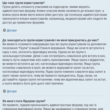
Що таке групи користувачів?
Групи ділять спільноту учасників на підрозділи, якими керують
адміністратори форуму. Кожен учасник може належати до кількох груп, а
кожна група може мати власні рівні доступу. Це полегшує адміністраторам
призначити кількох користувачів, наприклад, модераторами або надати їм
доступ до приватних форумів.
Догори
Де знаходяться групи користувачів і як мені приєднатись до них?
Ви можете отримати інформацію про всі групи користувачів за допомогою
посилання "Групи" в вашій Панелі керування. Якщо ви хочете вступити в
одну з них, натисніть відповідну кнопку. Однак не всі групи є
загальнодоступними. Деякі з них потребують схвалення для вступу в них,
можуть бути закритими або навіть прихованими. Якщо група є відкритою,
ви можете вступити до неї, натиснувши відповідну кнопку. Якщо група
потребує схвалення в групі, ви можете відправити запит на вступ,
натиснувши відповідну кнопку. Лідер групи повинен схвалити ваш запит в
групі і може запитати, чому ви бажаєте приєднатись. Будь ласка, не
діставайте лідера групи питаннями, чому він відхилив ваш запит на вступ,
у нього можуть бути для цього свої причини.
Догори
Як мені стати Лідером групи?
Як правило, лідерів призначають адміністратори форуму, під час їх
створення відповідної групи. Якщо ви зацікавлені у створенні групи, для