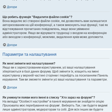
Догори
Що робить функція "Видалити файли cookie"?
Вона видаляє всі створені файли cookie, які дозволяють вам залишатися
авторизованим на цій конференції, а також виконують інші функції, такі як
відстежування прочитаних повідомлень, якщо вони увімкнені
адміністратором. Якщо ви відчуваєте труднощі з входом на конференцію
або виходом з конференції, можливо, видалення куків може допомогти.
Догори
Параметри та налаштування
Як мені змінити мої налаштування?
Якщо ви є зареєстрованим користувачем, усі ваші налаштування
зберігаються в базі даних форуму. Щоб змінити їх, клацніть на імені
користувача у верхній частині сторінки і перейдіть за посиланням
Панель
керування
. Там ви зможете змінити усі ваші налаштування та параметри.
Догори
Як уникнути появи мого імені в списку "Хто зараз на форумі"?
На вкладці "Особисті настройки" в панелі керування ви знайдете опцію
Приховати моє перебування на форумі
. Виберіть
Так
, і ви будете видимі
лише адміністраторам, модераторам та собі. Для всіх інших ви будете