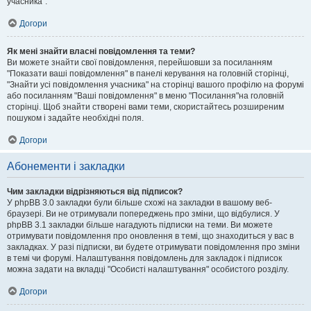
учасника".
Догори
Як мені знайти власні повідомлення та теми?
Ви можете знайти свої повідомлення, перейшовши за посиланням
"Показати ваші повідомлення" в панелі керування на головній сторінці,
"Знайти усі повідомлення учасника" на сторінці вашого профілю на форумі
або посиланням "Ваші повідомлення" в меню "Посилання"на головній
сторінці. Щоб знайти створені вами теми, скористайтесь розширеним
пошуком і задайте необхідні поля.
Догори
Абонементи і закладки
Чим закладки відрізняються від підписок?
У phpBB 3.0 закладки були більше схожі на закладки в вашому веб-
браузері. Ви не отримували попереджень про зміни, що відбулися. У
phpBB 3.1 закладки більше нагадують підписки на теми. Ви можете
отримувати повідомлення про оновлення в темі, що знаходиться у вас в
закладках. У разі підписки, ви будете отримувати повідомлення про зміни
в темі чи форумі. Налаштування повідомлень для закладок і підписок
можна задати на вкладці "Особисті налаштування" особистого розділу.
Догори