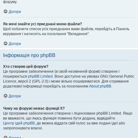
форуму.
Догори
Як мені знайти усі приєднані мною файли?
Щоб побачити список усіх приєднаних вами файлів, перейдіть в Панель
керування і натисніть на посилання "Вкладення".
Догори
Інформація про phpBB
Хто створив цей форум?
Це програмне забезпечення (в своїй незміненій формі) створене і
поширюється
phpBB Limited
. Воно доступне на умовах GNU General Public
Licence, версії 2 (GPL-2.0) і може вільно поширюватися. Для отримання
додаткової інформації перейдіть за посиланням
About phpBB
.
Догори
Чому на форумі немає функції X?
Це програмне забезпечення створене і ліцензоване phpBB Limited. Якщо
ви вважаєте, що якась функція повинна бути додана, відвідайте
Центр ідей phpBB
, де можна віддати свій голос за вже подані ідеї або
запропонувати власні.