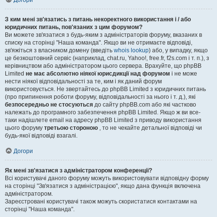
Догори
З ким мені зв'язатись з питань некоректного використання і / або
юридичних питань, пов'язаних з цим форумом?
Ви можете зв'язатися з будь-яким з адміністраторів форуму, вказаних в
списку на сторінці "Наша команда". Якщо ви не отримаєте відповіді,
зв'яжіться з власником домену (введіть
whois lookup
) або, у випадку, якщо
це безкоштовний сервіс (наприклад, chat.ru, Yahoo!, free.fr, f2s.com і т. п.), з
керівництвом або адміністратором цього сервера. Врахуйте, що phpBB
Limited
не має абсолютно ніякої юрисдикції над форумом
і не може
нести ніякої відповідальності за те, ким і як даний форум
використовується. Не звертайтесь до phpBB Limited з юридичних питань
(про припинення роботи форуму, відповідальності за нього і т. д.), які
безпосередньо не стосуються
до сайту phpBB.com або які частково
належать до програмного забезпечення phpBB Limited. Якщо ж ви все-
таки надішлете email на адресу phpBB Limited з приводу використання
цього форуму
третьою стороною
, то не чекайте детальної відповіді чи
будь-якої відповіді взагалі.
Догори
Як мені зв'язатися з адміністратором конференції?
Всі користувачі даного форуму можуть використовувати відповідну форму
на сторінці "Зв'язатися з адміністрацією", якщо дана функція включена
адміністратором.
Зареєстровані користувачі також можуть скористатися контактами на
сторінці "Наша команда".