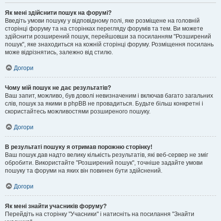
Як мені здійснити пошук на форумі?
Введіть умови пошуку у відповідному полі, яке розміщене на головній
сторінці форуму та на сторінках перегляду форумів та тем. Ви можете
здійснити розширений пошук, перейшовши за посиланням "Розширений
пошук", яке знаходиться на кожній сторінці форуму. Розміщення посилань
може відрізнятись, залежно від стилю.
Догори
Чому мій пошук не дає результатів?
Ваш запит, можливо, був доволі невизначеним і включав багато загальних
слів, пошук за якими в phpBB не провадиться. Будьте більш конкретні і
скористайтесь можливостями розширеного пошуку.
Догори
В результаті пошуку я отримав порожню сторінку!
Ваш пошук дав надто велику кількість результатів, які веб-сервер не зміг
обробити. Використайте "Розширений пошук", точніше задайте умови
пошуку та форуми на яких він повинен бути здійснений.
Догори
Як мені знайти учасників форуму?
Перейдіть на сторінку "Учасники" і натисніть на посилання "Знайти