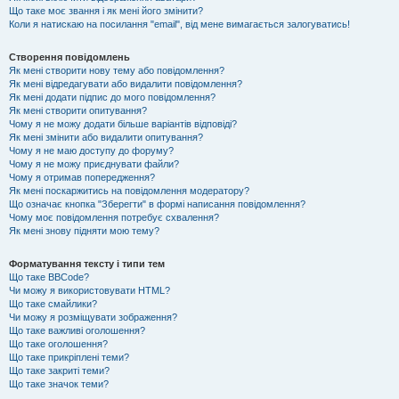
Що таке моє звання і як мені його змінити?
Коли я натискаю на посилання "email", від мене вимагається залогуватись!
Створення повідомлень
Як мені створити нову тему або повідомлення?
Як мені відредагувати або видалити повідомлення?
Як мені додати підпис до мого повідомлення?
Як мені створити опитування?
Чому я не можу додати більше варіантів відповіді?
Як мені змінити або видалити опитування?
Чому я не маю доступу до форуму?
Чому я не можу приєднувати файли?
Чому я отримав попередження?
Як мені поскаржитись на повідомлення модератору?
Що означає кнопка "Зберегти" в формі написання повідомлення?
Чому моє повідомлення потребує схвалення?
Як мені знову підняти мою тему?
Форматування тексту і типи тем
Що таке BBCode?
Чи можу я використовувати HTML?
Що таке смайлики?
Чи можу я розміщувати зображення?
Що таке важливі оголошення?
Що таке оголошення?
Що таке прикріплені теми?
Що таке закриті теми?
Що таке значок теми?