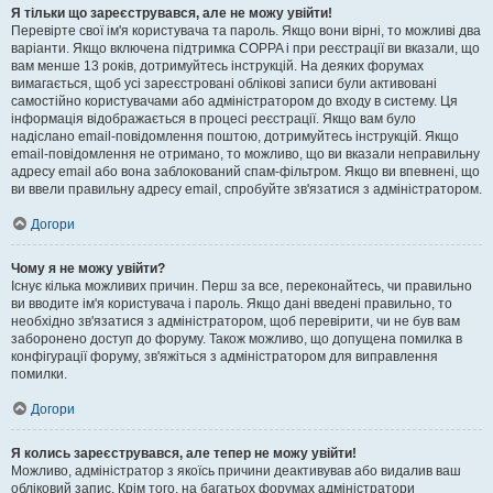
Я тільки що зареєструвався, але не можу увійти!
Перевірте свої ім'я користувача та пароль. Якщо вони вірні, то можливі два
варіанти. Якщо включена підтримка COPPA і при реєстрації ви вказали, що
вам менше 13 років, дотримуйтесь інструкцій. На деяких форумах
вимагається, щоб усі зареєстровані облікові записи були активовані
самостійно користувачами або адміністратором до входу в систему. Ця
інформація відображається в процесі реєстрації. Якщо вам було
надіслано email-повідомлення поштою, дотримуйтесь інструкцій. Якщо
email-повідомлення не отримано, то можливо, що ви вказали неправильну
адресу email або вона заблокований спам-фільтром. Якщо ви впевнені, що
ви ввели правильну адресу email, спробуйте зв'язатися з адміністратором.
Догори
Чому я не можу увійти?
Існує кілька можливих причин. Перш за все, переконайтесь, чи правильно
ви вводите ім'я користувача і пароль. Якщо дані введені правильно, то
необхідно зв'язатися з адміністратором, щоб перевірити, чи не був вам
заборонено доступ до форуму. Також можливо, що допущена помилка в
конфігурації форуму, зв'яжіться з адміністратором для виправлення
помилки.
Догори
Я колись зареєструвався, але тепер не можу увійти!
Можливо, адміністратор з якоїсь причини деактивував або видалив ваш
обліковий запис. Крім того, на багатьох форумах адміністратори