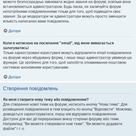
можете безпосередньо змінювати жодне звання на форумі, оскільки вони
встановлюються адміністратором. Будь ласка, не засмічуйте форум
непотрібними повідомленнями тільки для того, щоб підвищити своє
звання. За це модератори чи адміністратори можуть просто зменшити
кількість написаних вами повідомлень.
Догори
Коли я натискаю на посилання "email", від мене вимагається
залогуватись!
Тільки зареєстровані користувачі можуть відправляти email-повідомлення
на форумі через вбудовану форму, і лише якщо адміністратор увімкнув цю
функцію. Це зроблено для того, щоб запобігти зловживанню поштовою
системою анонімними користувачами.
Догори
Створення повідомлень
Як мені створити нову тему або повідомлення?
Для створення нової теми на форумі, натисніть кнопку "Нова тема". Для
розміщення повідомлення в темі клацніть по кнопці "Відповісти". Можливо,
доведеться зареєструватися, перш ніж відправити повідомлення.
Доступні для вас дії перераховані внизу сторінки форуму або теми.
Наприклад: "Ви можете створювати нові теми", "Ви можете додавати
файли" і т. п.