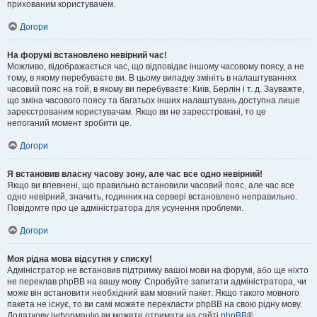
прихованим користувачем.
Догори
На форумі встановлено невірний час!
Можливо, відображається час, що відповідає іншому часовому поясу, а не
тому, в якому перебуваєте ви. В цьому випадку змініть в налаштуваннях
часовий пояс на той, в якому ви перебуваєте: Київ, Берлін і т. д. Зауважте,
що зміна часового поясу та багатьох інших налаштувань доступна лише
зареєстрованим користувачам. Якщо ви не зареєстровані, то це
непоганий момент зробити це.
Догори
Я встановив власну часову зону, але час все одно невірний!
Якщо ви впевнені, що правильно встановили часовий пояс, але час все
одно невірний, значить, годинник на сервері встановлено неправильно.
Повідомте про це адміністратора для усунення проблеми.
Догори
Моя рідна мова відсутня у списку!
Адміністратор не встановив підтримку вашої мови на форумі, або ще ніхто
не переклав phpBB на вашу мову. Спробуйте запитати адміністратора, чи
може він встановити необхідний вам мовний пакет. Якщо такого мовного
пакета не існує, то ви самі можете перекласти phpBB на свою рідну мову.
Додаткову інформацію ви можете отримати на сайті
phpBB
®.