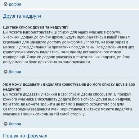
Догори
Друзі та недруги
Що таке список друзів та недругів?
Ви можете використовувати ці списки для інших учасників форуму.
Учасники, додані до списку друзів, будуть відображатись в вашій Панелі
керування для швидкого доступу до інформації про те, чи вони зараз в
мережі, і для відсилання їм приватних повідомлень. Повідомлення від цих
користувачів можуть виділятись, залежно від встановленого стилю
конференції. Якщо ви додали учасника в список ваших недругів, усі його
повідомлення буде приховано за замовчуванням.
Догори
Як я можу додавати / видаляти користувачів до мого списку друзів або
недругів?
Ви можете додавати учасників в свої списки двома способами. В профілі
кожного учасника є можливість додати його в список друзів або недругів.
Крім того, ви можете зробити це прямо з вашого особистого розділу,
безпосереднім введенням імені користувача. Ви також можете видаляти
учасників з ваших списків на тій самій сторінці.
Догори
Пошук по форумах