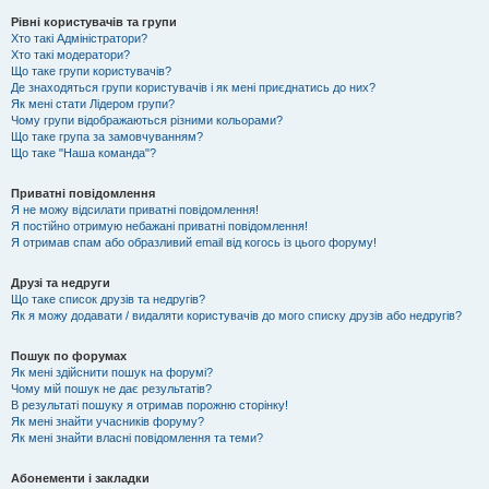
Рівні користувачів та групи
Хто такі Адміністратори?
Хто такі модератори?
Що таке групи користувачів?
Де знаходяться групи користувачів і як мені приєднатись до них?
Як мені стати Лідером групи?
Чому групи відображаються різними кольорами?
Що таке група за замовчуванням?
Що таке "Наша команда"?
Приватні повідомлення
Я не можу відсилати приватні повідомлення!
Я постійно отримую небажані приватні повідомлення!
Я отримав спам або образливий email від когось із цього форуму!
Друзі та недруги
Що таке список друзів та недругів?
Як я можу додавати / видаляти користувачів до мого списку друзів або недругів?
Пошук по форумах
Як мені здійснити пошук на форумі?
Чому мій пошук не дає результатів?
В результаті пошуку я отримав порожню сторінку!
Як мені знайти учасників форуму?
Як мені знайти власні повідомлення та теми?
Абонементи і закладки