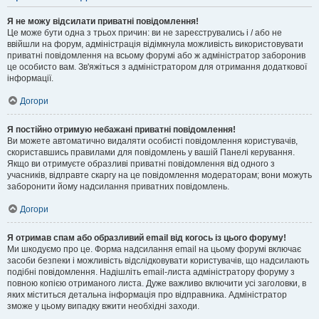
Я не можу відсилати приватні повідомлення!
Це може бути одна з трьох причин: ви не зареєструвались і / або не
ввійшли на форум, адміністрація відімкнула можливість використовувати
приватні повідомлення на всьому форумі або ж адміністратор заборонив
це особисто вам. Зв'яжіться з адміністратором для отримання додаткової
інформації.
Догори
Я постійно отримую небажані приватні повідомлення!
Ви можете автоматично видаляти особисті повідомлення користувачів,
скориставшись правилами для повідомлень у вашій Панелі керування.
Якщо ви отримуєте образливі приватні повідомлення від одного з
учасників, відправте скаргу на це повідомлення модераторам; вони можуть
заборонити йому надсилання приватних повідомлень.
Догори
Я отримав спам або образливий email від когось із цього форуму!
Ми шкодуємо про це. Форма надсилання email на цьому форумі включає
засоби безпеки і можливість відслідковувати користувачів, що надсилають
подібні повідомлення. Надішліть email-листа адміністратору форуму з
повною копією отриманого листа. Дуже важливо включити усі заголовки, в
яких міститься детальна інформація про відправника. Адміністратор
зможе у цьому випадку вжити необхідні заходи.