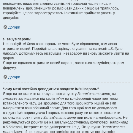
періодично видаляють користувачів, які тривалий час не писали
повідомлень, щоб зменшити розмір бази даних. Якщо це трапилось,
спробуйте ще раз зареєструватись і активніше приймати участь у
дискусіях.
Догори
Я забув пароль!
Не панікуйте! Хоча ваш пароль не може бути відновлено, вам легко
отримати новий. Перейдіть на сторінку логування та натисніть
Забули
пароль?
. Дотримуйтесь інструкцій і незабаром ви знову зможете увійти на
форум.
Якщо не вдалося отримати новий пароль, зв'яжіться з адміністратором
форуму.
Догори
Чому мені постійно доводиться вводити ім’я і пароль?
Якщо ви не ставите галочку напроти пункту
Запам'ятати мене
, ви
зможете залишатися під своїм ім'ям на конференції лише протягом
встановленого часу. Це зроблено для того, щоб ніхто інший не зміг
використати ваш обліковий запис. Для того щоб вам не доводилося
вводити ім'я користувача і пароль кожного разу, ви можете поставити
галочку напроти пункту
Запам'ятати мене
при вході на конференцію. Не
рекомендується робити це на загальнодоступному комп'ютері, наприклад
в бібліотеці, інтернет-кафе, університеті і т. д. Якщо пункт
Запам'ятати
мене
відсутній, це означає, що адміністратор вимкнув цю функцію.