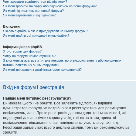
Чим закладки відрізняються від підписок?
Як мені зробити закладку або підписатись на певні форуми?
Як мені підписатись на певний форум?
Як мені відмовитись від підписки?
Вкладення
Які саме файли можна приєднувати на цьому форумі?
Як мені знайти усі приєднані мною файли?
Інформація про phpBB
Хто створив цей форум?
Чому на форумі немає функції X?
З ким мені зв'язатись з питань некоректного використання і / або юридичних
питань, пов'язаних з цим форумом?
Як мені зв'язатися з адміністратором конференції?
Вхід на форум і реєстрація
Навіщо мені потрібно реєструватися?
Ви можете цього і не робити. Все залежить від того, як вирішив
адміністратор форуму, чи потрібно вам реєструватись для розміщення
повідомлень, чи ні. Проте реєстрація дає вам додаткові можливості, які
недоступні для анонімних користувачів, такі як аватари, приватні
повідомлення, відсилання email-повідомлень, участь в групах і т. д.
Реєстрація займе у вас всього декілька хвилин, тому ми рекомендуємо це
зробити.