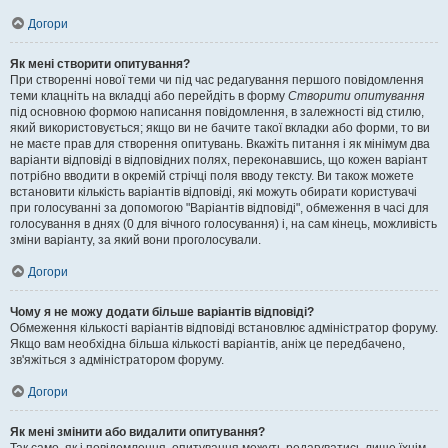
Догори
Як мені створити опитування?
При створенні нової теми чи під час редагування першого повідомлення
теми клацніть на вкладці або перейдіть в форму
Створити опитування
під основною формою написання повідомлення, в залежності від стилю,
який використовується; якщо ви не бачите такої вкладки або форми, то ви
не маєте прав для створення опитувань. Вкажіть питання і як мінімум два
варіанти відповіді в відповідних полях, переконавшись, що кожен варіант
потрібно вводити в окремій стрічці поля вводу тексту. Ви також можете
встановити кількість варіантів відповіді, які можуть обирати користувачі
при голосуванні за допомогою "Варіантів відповіді", обмеження в часі для
голосування в днях (0 для вічного голосування) і, на сам кінець, можливість
зміни варіанту, за який вони проголосували.
Догори
Чому я не можу додати більше варіантів відповіді?
Обмеження кількості варіантів відповіді встановлює адміністратор форуму.
Якщо вам необхідна більша кількості варіантів, аніж це передбачено,
зв'яжіться з адміністратором форуму.
Догори
Як мені змінити або видалити опитування?