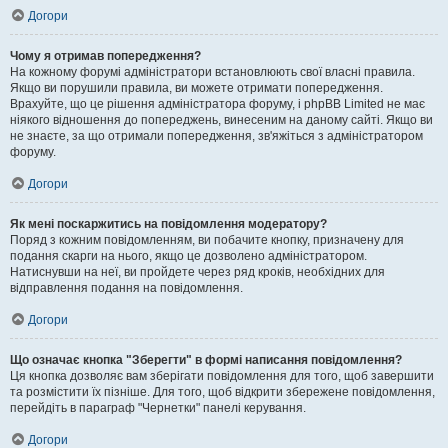
Догори
Чому я отримав попередження?
На кожному форумі адміністратори встановлюють свої власні правила.
Якщо ви порушили правила, ви можете отримати попередження.
Врахуйте, що це рішення адміністратора форуму, і phpBB Limited не має
ніякого відношення до попереджень, винесеним на даному сайті. Якщо ви
не знаєте, за що отримали попередження, зв'яжіться з адміністратором
форуму.
Догори
Як мені поскаржитись на повідомлення модератору?
Поряд з кожним повідомленням, ви побачите кнопку, призначену для
подання скарги на нього, якщо це дозволено адміністратором.
Натиснувши на неї, ви пройдете через ряд кроків, необхідних для
відправлення подання на повідомлення.
Догори
Що означає кнопка "Зберегти" в формі написання повідомлення?
Ця кнопка дозволяє вам зберігати повідомлення для того, щоб завершити
та розмістити їх пізніше. Для того, щоб відкрити збережене повідомлення,
перейдіть в параграф "Чернетки" панелі керування.
Догори