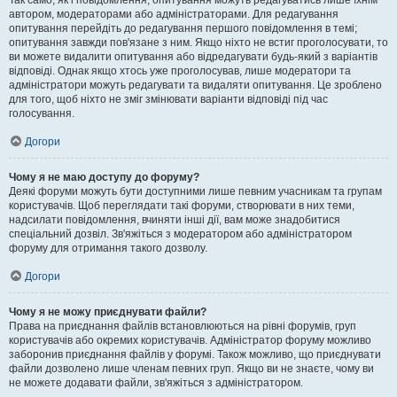
Так само, як і повідомлення, опитування можуть редагуватись лише їхнім
автором, модераторами або адміністраторами. Для редагування
опитування перейдіть до редагування першого повідомлення в темі;
опитування завжди пов'язане з ним. Якщо ніхто не встиг проголосувати, то
ви можете видалити опитування або відредагувати будь-який з варіантів
відповіді. Однак якщо хтось уже проголосував, лише модератори та
адміністратори можуть редагувати та видаляти опитування. Це зроблено
для того, щоб ніхто не зміг змінювати варіанти відповіді під час
голосування.
Догори
Чому я не маю доступу до форуму?
Деякі форуми можуть бути доступними лише певним учасникам та групам
користувачів. Щоб переглядати такі форуми, створювати в них теми,
надсилати повідомлення, вчиняти інші дії, вам може знадобитися
спеціальний дозвіл. Зв'яжіться з модератором або адміністратором
форуму для отримання такого дозволу.
Догори
Чому я не можу приєднувати файли?
Права на приєднання файлів встановлюються на рівні форумів, груп
користувачів або окремих користувачів. Адміністратор форуму можливо
заборонив приєднання файлів у форумі. Також можливо, що приєднувати
файли дозволено лише членам певних груп. Якщо ви не знаєте, чому ви
не можете додавати файли, зв'яжіться з адміністратором.