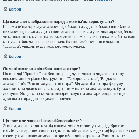
Догори
Що означають зображення поряд з моїм ім'ям користувача?
Разом з ім'ям користувача може відображатись два зображення. Одне з
них може відноситись до вашого звання, зазвичай у вигляді зірочок, блоків
чи крапок, які вказують на те, скільки повідомлень ви написали, або на ваш
статус на форумі. Інше, як правило більше, зображення відомо як
"аватара", унікальне для кожного користувача.
Догори
Як мені включити відображення аватари?
На вкладці "Профіль" особистого розділу ви можете додати аватару з
використанням різних інструментів: "Галерея аватар", "Віддалена
аватара" або "Завантажувана аватара". Від адміністратора форуму
залежить чи дозволені аватари, а також які типи аватар можуть бути
доступні. Якщо ви не можете використовувати аватари, зверніться до
адміністратора для з'ясування причин.
Догори
Що таке моє звання і як мені його змінити?
Звання, яке знаходиться під вашим іменем користувача, відображає
кількість створених вами повідомлень або дозволяє ідентифікувати певних
користувачів, таких як модератори або адміністратори. Взагалі ви не