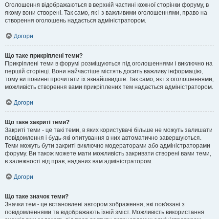
Оголошення відображаються в верхній частині кожної сторінки форуму, в
якому вони створені. Так само, як і з важливими оголошеннями, право на
створення оголошень надається адміністратором.
Догори
Що таке прикріплені теми?
Прикріплені теми в форумі розміщуються під оголошеннями і виключно на
першій сторінці. Вони найчастіше містять досить важливу інформацію,
тому ви повинні прочитати їх якнайшвидше. Так само, як і з оголошеннями,
можливість створення вами прикріплених тем надається адміністратором.
Догори
Що таке закриті теми?
Закриті теми - це такі теми, в яких користувачі більше не можуть залишати
повідомлення і будь-які опитування в них автоматично завершуються.
Теми можуть бути закриті виключно модераторами або адміністраторами
форуму. Ви також можете мати можливість закривати створені вами теми,
в залежності від прав, наданих вам адміністратором.
Догори
Що таке значок теми?
Значки тем - це встановлені автором зображення, які пов'язані з
повідомленнями та відображають їхній зміст. Можливість використання