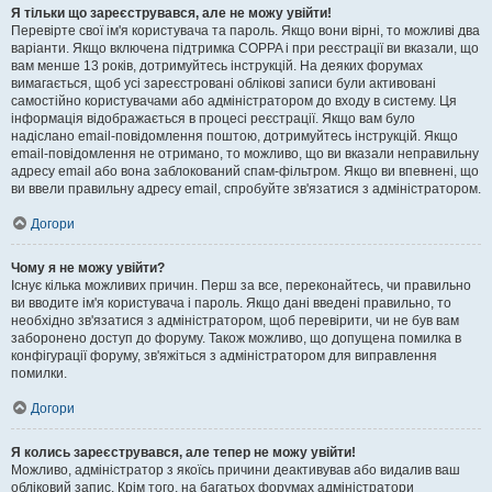
Я тільки що зареєструвався, але не можу увійти!
Перевірте свої ім'я користувача та пароль. Якщо вони вірні, то можливі два
варіанти. Якщо включена підтримка COPPA і при реєстрації ви вказали, що
вам менше 13 років, дотримуйтесь інструкцій. На деяких форумах
вимагається, щоб усі зареєстровані облікові записи були активовані
самостійно користувачами або адміністратором до входу в систему. Ця
інформація відображається в процесі реєстрації. Якщо вам було
надіслано email-повідомлення поштою, дотримуйтесь інструкцій. Якщо
email-повідомлення не отримано, то можливо, що ви вказали неправильну
адресу email або вона заблокований спам-фільтром. Якщо ви впевнені, що
ви ввели правильну адресу email, спробуйте зв'язатися з адміністратором.
Догори
Чому я не можу увійти?
Існує кілька можливих причин. Перш за все, переконайтесь, чи правильно
ви вводите ім'я користувача і пароль. Якщо дані введені правильно, то
необхідно зв'язатися з адміністратором, щоб перевірити, чи не був вам
заборонено доступ до форуму. Також можливо, що допущена помилка в
конфігурації форуму, зв'яжіться з адміністратором для виправлення
помилки.
Догори
Я колись зареєструвався, але тепер не можу увійти!
Можливо, адміністратор з якоїсь причини деактивував або видалив ваш
обліковий запис. Крім того, на багатьох форумах адміністратори