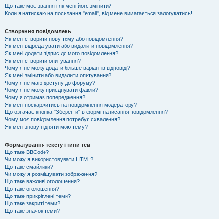
Що таке моє звання і як мені його змінити?
Коли я натискаю на посилання "email", від мене вимагається залогуватись!
Створення повідомлень
Як мені створити нову тему або повідомлення?
Як мені відредагувати або видалити повідомлення?
Як мені додати підпис до мого повідомлення?
Як мені створити опитування?
Чому я не можу додати більше варіантів відповіді?
Як мені змінити або видалити опитування?
Чому я не маю доступу до форуму?
Чому я не можу приєднувати файли?
Чому я отримав попередження?
Як мені поскаржитись на повідомлення модератору?
Що означає кнопка "Зберегти" в формі написання повідомлення?
Чому моє повідомлення потребує схвалення?
Як мені знову підняти мою тему?
Форматування тексту і типи тем
Що таке BBCode?
Чи можу я використовувати HTML?
Що таке смайлики?
Чи можу я розміщувати зображення?
Що таке важливі оголошення?
Що таке оголошення?
Що таке прикріплені теми?
Що таке закриті теми?
Що таке значок теми?