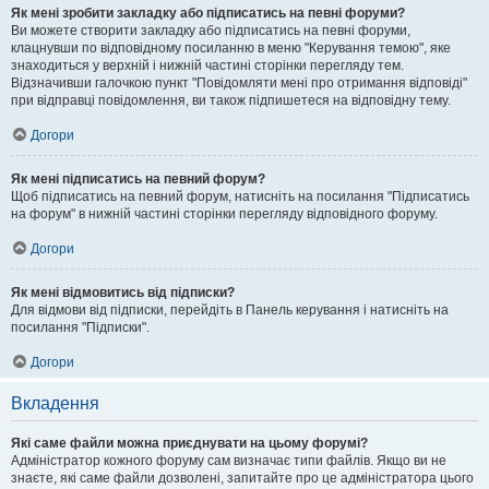
Як мені зробити закладку або підписатись на певні форуми?
Ви можете створити закладку або підписатись на певні форуми,
клацнувши по відповідному посиланню в меню "Керування темою", яке
знаходиться у верхній і нижній частині сторінки перегляду тем.
Відзначивши галочкою пункт "Повідомляти мені про отримання відповіді"
при відправці повідомлення, ви також підпишетеся на відповідну тему.
Догори
Як мені підписатись на певний форум?
Щоб підписатись на певний форум, натисніть на посилання "Підписатись
на форум" в нижній частині сторінки перегляду відповідного форуму.
Догори
Як мені відмовитись від підписки?
Для відмови від підписки, перейдіть в Панель керування і натисніть на
посилання "Підписки".
Догори
Вкладення
Які саме файли можна приєднувати на цьому форумі?
Адміністратор кожного форуму сам визначає типи файлів. Якщо ви не
знаєте, які саме файли дозволені, запитайте про це адміністратора цього