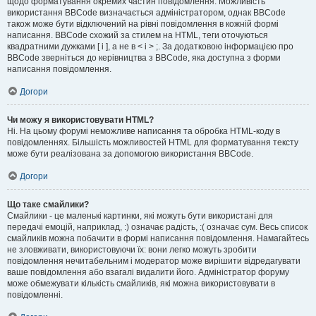
щодо форматування окремих частин повідомлення. Можливість
використання BBCode визначається адміністратором, однак BBCode
також може бути відключений на рівні повідомлення в кожній формі
написання. BBCode схожий за стилем на HTML, теги оточуються
квадратними дужками [ і ], а не в < і > ;. За додатковою інформацією про
BBCode зверніться до керівництва з BBCode, яка доступна з форми
написання повідомлення.
Догори
Чи можу я використовувати HTML?
Ні. На цьому форумі неможливе написання та обробка HTML-коду в
повідомленнях. Більшість можливостей HTML для форматування тексту
може бути реалізована за допомогою використання BBCode.
Догори
Що таке смайлики?
Смайлики - це маленькі картинки, які можуть бути використані для
передачі емоцій, наприклад, :) означає радість, :( означає сум. Весь список
смайликів можна побачити в формі написання повідомлення. Намагайтесь
не зловживати, використовуючи їх: вони легко можуть зробити
повідомлення нечитабельним і модератор може вирішити відредагувати
ваше повідомлення або взагалі видалити його. Адміністратор форуму
може обмежувати кількість смайликів, які можна використовувати в
повідомленні.