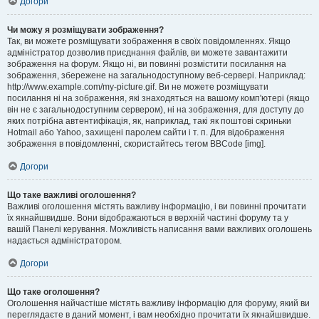
Догори
Чи можу я розміщувати зображення?
Так, ви можете розміщувати зображення в своїх повідомленнях. Якщо
адміністратор дозволив приєднання файлів, ви можете завантажити
зображення на форум. Якщо ні, ви повинні розмістити посилання на
зображення, збережене на загальнодоступному веб-сервері. Наприклад:
http://www.example.com/my-picture.gif. Ви не можете розміщувати
посилання ні на зображення, які знаходяться на вашому комп'ютері (якщо
він не є загальнодоступним сервером), ні на зображення, для доступу до
яких потрібна автентифікація, як, наприклад, такі як поштові скриньки
Hotmail або Yahoo, захищені паролем сайти і т. п. Для відображення
зображення в повідомленні, скористайтесь тегом BBCode [img].
Догори
Що таке важливі оголошення?
Важливі оголошення містять важливу інформацію, і ви повинні прочитати
їх якнайшвидше. Вони відображаються в верхній частині форуму та у
вашій Панелі керування. Можливість написання вами важливих оголошень
надається адміністратором.
Догори
Що таке оголошення?
Оголошення найчастіше містять важливу інформацію для форуму, який ви
переглядаєте в даний момент, і вам необхідно прочитати їх якнайшвидше.