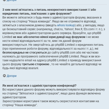
Догори
З ким мені зв'язатись з питань некоректного використання і / або
юридичних питань, пов'язаних з цим форумом?
Ви можете зв'язатися з будь-яким з адміністраторів форуму, вказаних в
списку на сторінці "Наша команда". Якщо ви не отримаєте відповіді,
зв'яжіться з власником домену (введіть
whois lookup
) або, у випадку, якщо
це безкоштовний сервіс (наприклад, chat.ru, Yahoo!, free.fr, f2s.com і т. п.), з
керівництвом або адміністратором цього сервера. Врахуйте, що phpBB
Limited
не має абсолютно ніякої юрисдикції над форумом
і не може
нести ніякої відповідальності за те, ким і як даний форум
використовується. Не звертайтесь до phpBB Limited з юридичних питань
(про припинення роботи форуму, відповідальності за нього і т. д.), які
безпосередньо не стосуються
до сайту phpBB.com або які частково
належать до програмного забезпечення phpBB Limited. Якщо ж ви все-
таки надішлете email на адресу phpBB Limited з приводу використання
цього форуму
третьою стороною
, то не чекайте детальної відповіді чи
будь-якої відповіді взагалі.
Догори
Як мені зв'язатися з адміністратором конференції?
Всі користувачі даного форуму можуть використовувати відповідну форму
на сторінці "Зв'язатися з адміністрацією", якщо дана функція включена
адміністратором.
Зареєстровані користувачі також можуть скористатися контактами на
сторінці "Наша команда".