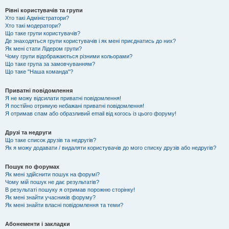
Рівні користувачів та групи
Хто такі Адміністратори?
Хто такі модератори?
Що таке групи користувачів?
Де знаходяться групи користувачів і як мені приєднатись до них?
Як мені стати Лідером групи?
Чому групи відображаються різними кольорами?
Що таке група за замовчуванням?
Що таке "Наша команда"?
Приватні повідомлення
Я не можу відсилати приватні повідомлення!
Я постійно отримую небажані приватні повідомлення!
Я отримав спам або образливий email від когось із цього форуму!
Друзі та недруги
Що таке список друзів та недругів?
Як я можу додавати / видаляти користувачів до мого списку друзів або недругів?
Пошук по форумах
Як мені здійснити пошук на форумі?
Чому мій пошук не дає результатів?
В результаті пошуку я отримав порожню сторінку!
Як мені знайти учасників форуму?
Як мені знайти власні повідомлення та теми?
Абонементи і закладки