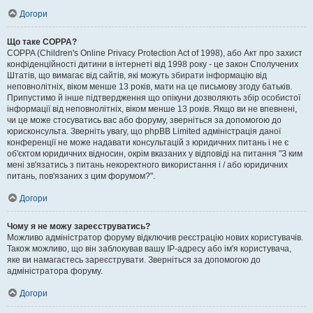
Догори
Що таке COPPA?
COPPA (Children's Online Privacy Protection Act of 1998), або Акт про захист
конфіденційності дитини в інтернеті від 1998 року - це закон Сполучених
Штатів, що вимагає від сайтів, які можуть збирати інформацію від
неповнолітніх, віком менше 13 років, мати на це письмову згоду батьків.
Припустимо й інше підтвердження що опікуни дозволяють збір особистої
інформації від неповнолітніх, віком менше 13 років. Якщо ви не впевнені,
чи це може стосуватись вас або форуму, зверніться за допомогою до
юрисконсульта. Зверніть увагу, що phpBB Limited адміністрація даної
конференції не може надавати консультацій з юридичних питань і не є
об'єктом юридичних відносин, окрім вказаних у відповіді на питання "З ким
мені зв'язатись з питань некоректного використання і / або юридичних
питань, пов'язаних з цим форумом?".
Догори
Чому я не можу зареєструватись?
Можливо адміністратор форуму відключив реєстрацію нових користувачів.
Також можливо, що він заблокував вашу IP-адресу або ім'я користувача,
яке ви намагаєтесь зареєструвати. Зверніться за допомогою до
адміністратора форуму.
Догори