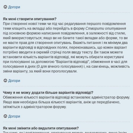
Догори
Як мені створити опитування?
При створенні нової теми чи під час редагування першого повідомлення
теми клацніть на вкладці або перейдіть в форму
Створити опитування
під основною формою написання повідомлення, в залежності від стилю,
який використовується; якщо ви не бачите такої вкладки або форми, то ви
не маєте прав для створення опитувань. Вкажіть питання і як мінімум два
варіанти відповіді в відповідних полях, переконавшись, що кожен варіант
потрібно вводити в окремій стрічці поля вводу тексту. Ви також можете
встановити кількість варіантів відповіді, які можуть обирати користувачі
при голосуванні за допомогою "Варіантів відповіді", обмеження в часі для
голосування в днях (0 для вічного голосування) і, на сам кінець, можливість
зміни варіанту, за який вони проголосували.
Догори
Чому я не можу додати більше варіантів відповіді?
Обмеження кількості варіантів відповіді встановлює адміністратор форуму.
Якщо вам необхідна більша кількості варіантів, аніж це передбачено,
зв'яжіться з адміністратором форуму.
Догори
Як мені змінити або видалити опитування?