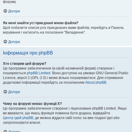
форуму.
Догори
Як мені знайти усі приєднані мною файли?
Щоб побачити список усіх приєднаних вами файлів, перейдіть в Панель
керування і натисніть на посилання "Вкладення".
Догори
Інформація про phpBB
Хто створив цей форум?
Це програмне забезпечення (в своїй незміненій формі) створене і
поширюється
phpBB Limited
. Воно доступне на умовах GNU General Public
Licence, версії 2 (GPL-2.0) і може вільно поширюватися. Для отримання
додаткової інформації перейдіть за посиланням
About phpBB
.
Догори
Чому на форумі немає функції X?
Це програмне забезпечення створене і ліцензоване phpBB Limited. Якщо
ви вважаєте, що якась функція повинна бути додана, відвідайте
Центр ідей phpBB
, де можна віддати свій голос за вже подані ідеї або
запропонувати власні.