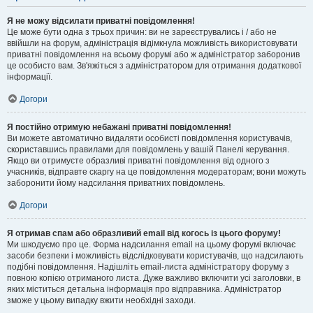
Я не можу відсилати приватні повідомлення!
Це може бути одна з трьох причин: ви не зареєструвались і / або не
ввійшли на форум, адміністрація відімкнула можливість використовувати
приватні повідомлення на всьому форумі або ж адміністратор заборонив
це особисто вам. Зв'яжіться з адміністратором для отримання додаткової
інформації.
Догори
Я постійно отримую небажані приватні повідомлення!
Ви можете автоматично видаляти особисті повідомлення користувачів,
скориставшись правилами для повідомлень у вашій Панелі керування.
Якщо ви отримуєте образливі приватні повідомлення від одного з
учасників, відправте скаргу на це повідомлення модераторам; вони можуть
заборонити йому надсилання приватних повідомлень.
Догори
Я отримав спам або образливий email від когось із цього форуму!
Ми шкодуємо про це. Форма надсилання email на цьому форумі включає
засоби безпеки і можливість відслідковувати користувачів, що надсилають
подібні повідомлення. Надішліть email-листа адміністратору форуму з
повною копією отриманого листа. Дуже важливо включити усі заголовки, в
яких міститься детальна інформація про відправника. Адміністратор
зможе у цьому випадку вжити необхідні заходи.