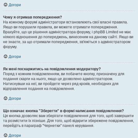
Догори
Чому я отримав попередження?
На кожному форумі адміністратори встановлюють свої власні правила.
Якщо ви порушили правила, ви можете отримати попередження.
Врахуйте, що це рішення адміністратора форуму, і phpBB Limited не має
ніякого відношення до попереджень, винесеним на даному сайті. Якщо ви
не знаєте, за що отримали попередження, зв'яжіться з адміністратором
форуму.
Догори
Як мені поскаржитись на повідомлення модератору?
Поряд з кожним повідомленням, ви побачите кнопку, призначену для
подання скарги на нього, якщо це дозволено адміністратором.
Натиснувши на неї, ви пройдете через ряд кроків, необхідних для
відправлення подання на повідомлення.
Догори
Що означає кнопка "Зберегти" в формі написання повідомлення?
Ця кнопка дозволяє вам зберігати повідомлення для того, щоб завершити
та розмістити їх пізніше. Для того, щоб відкрити збережене повідомлення,
перейдіть в параграф "Чернетки" панелі керування.
Догори