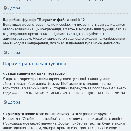
Догори
Що робить функція "Видалити файли cookie"?
Вона видаляє всі створені файли cookie, які дозволяють вам залишатися
авторизованим на цій конференції, а також виконують інші функції, такі як
відстежування прочитаних повідомлень, якщо вони увімкнені
адміністратором. Якщо ви відчуваєте труднощі з входом на конференцію
або виходом з конференції, можливо, видалення куків може допомогти.
Догори
Параметри та налаштування
Як мені змінити мої налаштування?
Якщо ви є зареєстрованим користувачем, усі ваші налаштування
зберігаються в базі даних форуму. Щоб змінити їх, клацніть на імені
користувача у верхній частині сторінки і перейдіть за посиланням
Панель
керування
. Там ви зможете змінити усі ваші налаштування та параметри.
Догори
Як уникнути появи мого імені в списку "Хто зараз на форумі"?
На вкладці "Особисті настройки" в панелі керування ви знайдете опцію
Приховати моє перебування на форумі
. Виберіть
Так
, і ви будете видимі
лише адміністраторам, модераторам та собі. Для всіх інших ви будете