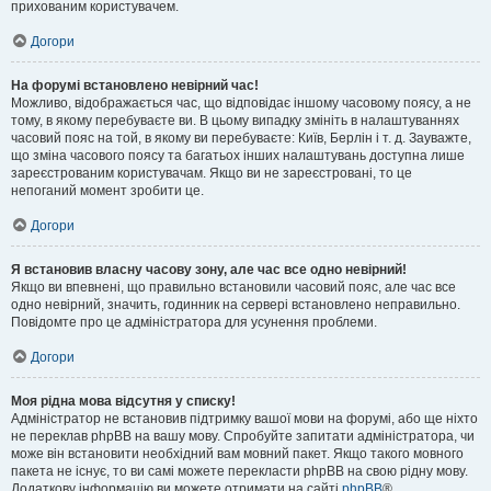
прихованим користувачем.
Догори
На форумі встановлено невірний час!
Можливо, відображається час, що відповідає іншому часовому поясу, а не
тому, в якому перебуваєте ви. В цьому випадку змініть в налаштуваннях
часовий пояс на той, в якому ви перебуваєте: Київ, Берлін і т. д. Зауважте,
що зміна часового поясу та багатьох інших налаштувань доступна лише
зареєстрованим користувачам. Якщо ви не зареєстровані, то це
непоганий момент зробити це.
Догори
Я встановив власну часову зону, але час все одно невірний!
Якщо ви впевнені, що правильно встановили часовий пояс, але час все
одно невірний, значить, годинник на сервері встановлено неправильно.
Повідомте про це адміністратора для усунення проблеми.
Догори
Моя рідна мова відсутня у списку!
Адміністратор не встановив підтримку вашої мови на форумі, або ще ніхто
не переклав phpBB на вашу мову. Спробуйте запитати адміністратора, чи
може він встановити необхідний вам мовний пакет. Якщо такого мовного
пакета не існує, то ви самі можете перекласти phpBB на свою рідну мову.
Додаткову інформацію ви можете отримати на сайті
phpBB
®.