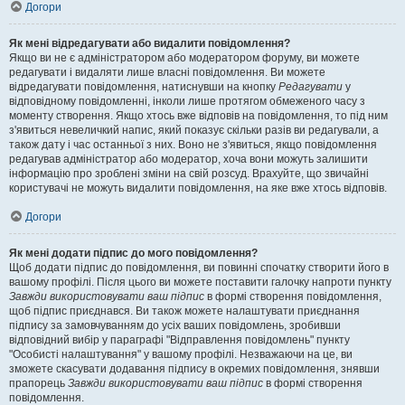
Догори
Як мені відредагувати або видалити повідомлення?
Якщо ви не є адміністратором або модератором форуму, ви можете
редагувати і видаляти лише власні повідомлення. Ви можете
відредагувати повідомлення, натиснувши на кнопку
Редагувати
у
відповідному повідомленні, інколи лише протягом обмеженого часу з
моменту створення. Якщо хтось вже відповів на повідомлення, то під ним
з'явиться невеличкий напис, який показує скільки разів ви редагували, а
також дату і час останньої з них. Воно не з'явиться, якщо повідомлення
редагував адміністратор або модератор, хоча вони можуть залишити
інформацію про зроблені зміни на свій розсуд. Врахуйте, що звичайні
користувачі не можуть видалити повідомлення, на яке вже хтось відповів.
Догори
Як мені додати підпис до мого повідомлення?
Щоб додати підпис до повідомлення, ви повинні спочатку створити його в
вашому профілі. Після цього ви можете поставити галочку напроти пункту
Завжди використовувати ваш підпис
в формі створення повідомлення,
щоб підпис приєднався. Ви також можете налаштувати приєднання
підпису за замовчуванням до усіх ваших повідомлень, зробивши
відповідний вибір у параграфі "Відправлення повідомлень" пункту
"Особисті налаштування" у вашому профілі. Незважаючи на це, ви
зможете скасувати додавання підпису в окремих повідомлення, знявши
прапорець
Завжди використовувати ваш підпис
в формі створення
повідомлення.