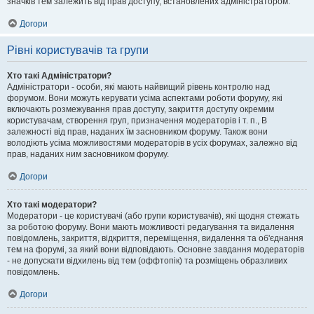
значків тем залежить від прав доступу, встановлених адміністратором.
Догори
Рівні користувачів та групи
Хто такі Адміністратори?
Адміністратори - особи, які мають найвищий рівень контролю над
форумом. Вони можуть керувати усіма аспектами роботи форуму, які
включають розмежування прав доступу, закриття доступу окремим
користувачам, створення груп, призначення модераторів і т. п., В
залежності від прав, наданих їм засновником форуму. Також вони
володіють усіма можливостями модераторів в усіх форумах, залежно від
прав, наданих ним засновником форуму.
Догори
Хто такі модератори?
Модератори - це користувачі (або групи користувачів), які щодня стежать
за роботою форуму. Вони мають можливості редагування та видалення
повідомлень, закриття, відкриття, переміщення, видалення та об'єднання
тем на форумі, за який вони відповідають. Основне завдання модераторів
- не допускати відхилень від тем (оффтопік) та розміщень образливих
повідомлень.
Догори