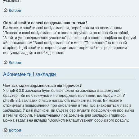
учасника".
Догори
Як мені знайти власні повідомлення та теми?
Ви можете знайти свої повідомлення, перейшовши за посиланням
"Показати ваші повідомлення" в панелі керування на головній сторінці,
"Знайти усі повідомлення учасника" на сторінці вашого профілю на форумі
або посиланням "Ваші повідомлення" в меню "Посилання"на головній
сторінці. Щоб знайти створені вами теми, скористайтесь розширеним
пошуком і задайте необхідні поля.
Догори
Абонементи і закладки
Чим закладки відрізняються від підписок?
У phpBB 3.0 закладки були більше схожі на закладки в вашому веб-
браузері. Ви не отримували попереджень про зміни, що відбулися. У
phpBB 3.1 закладки більше нагадують підписки на теми. Ви можете
отримувати повідомлення про оновлення в темі, що знаходиться у вас в
закладках. У разі підписки, ви будете отримувати повідомлення про зміни
в темі чи форумі. Налаштування повідомлень для закладок і підписок
можна задати на вкладці "Особисті налаштування" особистого розділу.
Догори