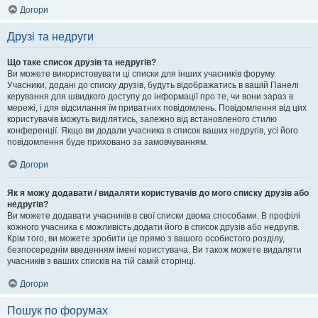
Догори
Друзі та недруги
Що таке список друзів та недругів?
Ви можете використовувати ці списки для інших учасників форуму.
Учасники, додані до списку друзів, будуть відображатись в вашій Панелі
керування для швидкого доступу до інформації про те, чи вони зараз в
мережі, і для відсилання їм приватних повідомлень. Повідомлення від цих
користувачів можуть виділятись, залежно від встановленого стилю
конференції. Якщо ви додали учасника в список ваших недругів, усі його
повідомлення буде приховано за замовчуванням.
Догори
Як я можу додавати / видаляти користувачів до мого списку друзів або
недругів?
Ви можете додавати учасників в свої списки двома способами. В профілі
кожного учасника є можливість додати його в список друзів або недругів.
Крім того, ви можете зробити це прямо з вашого особистого розділу,
безпосереднім введенням імені користувача. Ви також можете видаляти
учасників з ваших списків на тій самій сторінці.
Догори
Пошук по форумах