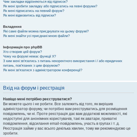
Чим закладки відрізняються від підписок?
Як мені зробити закладку або підписатись на певні форуми?
Як мені підписатись на певний форум?
Як мені відмовитись від підписки?
Вкладення
Які саме файли можна приєднувати на цьому форумі?
Як мені знайти усі приєднані мною файли?
Інформація про phpBB
Хто створив цей форум?
Чому на форумі немає функції X?
З ким мені зв'язатись з питань некоректного використання і / або юридичних
питань, пов'язаних з цим форумом?
Як мені зв'язатися з адміністратором конференції?
Вхід на форум і реєстрація
Навіщо мені потрібно реєструватися?
Ви можете цього і не робити. Все залежить від того, як вирішив
адміністратор форуму, чи потрібно вам реєструватись для розміщення
повідомлень, чи ні. Проте реєстрація дає вам додаткові можливості, які
недоступні для анонімних користувачів, такі як аватари, приватні
повідомлення, відсилання email-повідомлень, участь в групах і т. д.
Реєстрація займе у вас всього декілька хвилин, тому ми рекомендуємо це
зробити.