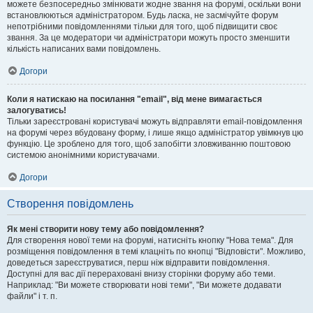
можете безпосередньо змінювати жодне звання на форумі, оскільки вони
встановлюються адміністратором. Будь ласка, не засмічуйте форум
непотрібними повідомленнями тільки для того, щоб підвищити своє
звання. За це модератори чи адміністратори можуть просто зменшити
кількість написаних вами повідомлень.
Догори
Коли я натискаю на посилання "email", від мене вимагається
залогуватись!
Тільки зареєстровані користувачі можуть відправляти email-повідомлення
на форумі через вбудовану форму, і лише якщо адміністратор увімкнув цю
функцію. Це зроблено для того, щоб запобігти зловживанню поштовою
системою анонімними користувачами.
Догори
Створення повідомлень
Як мені створити нову тему або повідомлення?
Для створення нової теми на форумі, натисніть кнопку "Нова тема". Для
розміщення повідомлення в темі клацніть по кнопці "Відповісти". Можливо,
доведеться зареєструватися, перш ніж відправити повідомлення.
Доступні для вас дії перераховані внизу сторінки форуму або теми.
Наприклад: "Ви можете створювати нові теми", "Ви можете додавати
файли" і т. п.