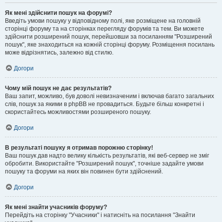
Як мені здійснити пошук на форумі?
Введіть умови пошуку у відповідному полі, яке розміщене на головній
сторінці форуму та на сторінках перегляду форумів та тем. Ви можете
здійснити розширений пошук, перейшовши за посиланням "Розширений
пошук", яке знаходиться на кожній сторінці форуму. Розміщення посилань
може відрізнятись, залежно від стилю.
Догори
Чому мій пошук не дає результатів?
Ваш запит, можливо, був доволі невизначеним і включав багато загальних
слів, пошук за якими в phpBB не провадиться. Будьте більш конкретні і
скористайтесь можливостями розширеного пошуку.
Догори
В результаті пошуку я отримав порожню сторінку!
Ваш пошук дав надто велику кількість результатів, які веб-сервер не зміг
обробити. Використайте "Розширений пошук", точніше задайте умови
пошуку та форуми на яких він повинен бути здійснений.
Догори
Як мені знайти учасників форуму?
Перейдіть на сторінку "Учасники" і натисніть на посилання "Знайти