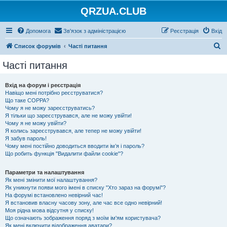
QRZUA.CLUB
Допомога
Зв'язок з адміністрацією
Реєстрація
Вхід
П
Список форумів
Часті питання
о
Часті питання
ш
у
Вхід на форум і реєстрація
Навіщо мені потрібно реєструватися?
к
Що таке COPPA?
Чому я не можу зареєструватись?
Я тільки що зареєструвався, але не можу увійти!
Чому я не можу увійти?
Я колись зареєструвався, але тепер не можу увійти!
Я забув пароль!
Чому мені постійно доводиться вводити ім’я і пароль?
Що робить функція "Видалити файли cookie"?
Параметри та налаштування
Як мені змінити мої налаштування?
Як уникнути появи мого імені в списку "Хто зараз на форумі"?
На форумі встановлено невірний час!
Я встановив власну часову зону, але час все одно невірний!
Моя рідна мова відсутня у списку!
Що означають зображення поряд з моїм ім'ям користувача?
Як мені включити відображення аватари?