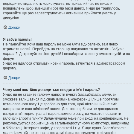
періодично видаляють користувачів, які тривалий час не писали
повідомлень, щоб зменшити розмір бази даних. Якщо це трапилось,
спробуйте ще раз зареєструватись і активніше приймати участь у
дискусіях.
Догори
Я забув пароль!
Не панікуйте! Хоча ваш пароль не може бути відновлено, вам легко
отримати новий. Перейдіть на сторінку логування та натисніть
Забули
пароль?
. Дотримуйтесь інструкцій і незабаром ви знову зможете увійти на
форум.
Якщо не вдалося отримати новий пароль, зв'яжіться з адміністратором
форуму.
Догори
Чому мені постійно доводиться вводити ім’я і пароль?
Якщо ви не ставите галочку напроти пункту
Запам'ятати мене
, ви
зможете залишатися під своїм ім'ям на конференції лише протягом
встановленого часу. Це зроблено для того, щоб ніхто інший не зміг
використати ваш обліковий запис. Для того щоб вам не доводилося
вводити ім'я користувача і пароль кожного разу, ви можете поставити
галочку напроти пункту
Запам'ятати мене
при вході на конференцію. Не
рекомендується робити це на загальнодоступному комп'ютері, наприклад
в бібліотеці, інтернет-кафе, університеті і т. д. Якщо пункт
Запам'ятати
мене
відсутній, це означає, що адміністратор вимкнув цю функцію.