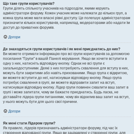
Що таке групи користувачів?
Групи ділять спільноту учасників на підрозділи, якими керують
адміністратори форуму. Кожен учасник може належати до кількох груп, а
кожна група може мати власні рівні доступу. Це полегшує адміністраторам
призначити кількох користувачів, наприклад, модераторами або надати їм
доступ до приватних форумів.
Догори
Де знаходяться групи користувачів і як мені приєднатись до них?
Ви можете отримати інформацію про всі групи користувачів за допомогою
посилання "Групи" в вашій Панелі керування. Якщо ви хочете вступити в
одну з них, натисніть відповідну кнопку. Однак не всі групи є
загальнодоступними. Деякі з них потребують схвалення для вступу в них,
можуть бути закритими або навіть прихованими. Якщо група є відкритою,
ви можете вступити до неї, натиснувши відповідну кнопку. Якщо група
потребує схвалення в групі, ви можете відправити запит на вступ,
натиснувши відповідну кнопку. Лідер групи повинен схвалити ваш запит в
групі і може запитати, чому ви бажаєте приєднатись. Будь ласка, не
діставайте лідера групи питаннями, чому він відхилив ваш запит на вступ,
у нього можуть бути для цього свої причини.
Догори
Як мені стати Лідером групи?
Як правило, лідерів призначають адміністратори форуму, під час їх
створення відповідної групи. Якщо ви зацікавлені у створенні групи, для