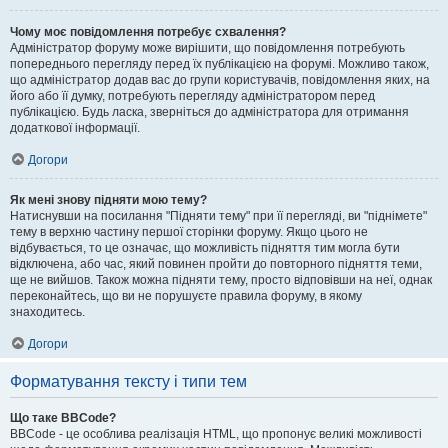
Чому моє повідомлення потребує схвалення?
Адміністратор форуму може вирішити, що повідомлення потребують
попереднього перегляду перед їх публікацією на форумі. Можливо також,
що адміністратор додав вас до групи користувачів, повідомлення яких, на
його або її думку, потребують перегляду адміністратором перед
публікацією. Будь ласка, зверніться до адміністратора для отримання
додаткової інформації.
Догори
Як мені знову підняти мою тему?
Натиснувши на посилання "Підняти тему" при її перегляді, ви "піднімете"
тему в верхню частину першої сторінки форуму. Якщо цього не
відбувається, то це означає, що можливість підняття тим могла бути
відключена, або час, який повинен пройти до повторного підняття теми,
ще не вийшов. Також можна підняти тему, просто відповівши на неї, однак
переконайтесь, що ви не порушуєте правила форуму, в якому
знаходитесь.
Догори
Форматування тексту і типи тем
Що таке BBCode?
BBCode - це особлива реалізація HTML, що пропонує великі можливості