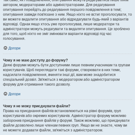
Так само, як і повідомлення, опитування можуть редагуватись лише їхнім
автором, модераторами або адміністраторами. Для редагування
опитування перейдіть до редагування першого повідомлення в темі;
опитування завжди пов'язане з ним. Якщо ніхто не встиг проголосувати, то
ви можете видалити опитування або відредагувати будь-який з варіантів
відповіді. Однак якщо хтось уже проголосував, лише модератори та
адміністратори можуть редагувати та видаляти опитування. Це зроблено
для того, щоб ніхто не зміг змінювати варіанти відповіді під час
голосування.
Догори
Чому я не маю доступу до форуму?
Деякі форуми можуть бути доступними лише певним учасникам та групам
користувачів. Щоб переглядати такі форуми, створювати в них теми,
надсилати повідомлення, вчиняти інші дії, вам може знадобитися
спеціальний дозвіл. Зв'яжіться з модератором або адміністратором
форуму для отримання такого дозволу.
Догори
Чому я не можу приєднувати файли?
Права на приєднання файлів встановлюються на рівні форумів, груп
користувачів або окремих користувачів. Адміністратор форуму можливо
заборонив приєднання файлів у форумі. Також можливо, що приєднувати
файли дозволено лише членам певних груп. Якщо ви не знаєте, чому ви
не можете додавати файли, зв'яжіться з адміністратором.