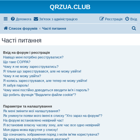
QRZUA.CLUB
Допомога
Зв'язок з адміністрацією
Реєстрація
Вхід
П
Список форумів
Часті питання
о
Часті питання
ш
у
Вхід на форум і реєстрація
Навіщо мені потрібно реєструватися?
к
Що таке COPPA?
Чому я не можу зареєструватись?
Я тільки що зареєструвався, але не можу увійти!
Чому я не можу увійти?
Я колись зареєструвався, але тепер не можу увійти!
Я забув пароль!
Чому мені постійно доводиться вводити ім’я і пароль?
Що робить функція "Видалити файли cookie"?
Параметри та налаштування
Як мені змінити мої налаштування?
Як уникнути появи мого імені в списку "Хто зараз на форумі"?
На форумі встановлено невірний час!
Я встановив власну часову зону, але час все одно невірний!
Моя рідна мова відсутня у списку!
Що означають зображення поряд з моїм ім'ям користувача?
Як мені включити відображення аватари?