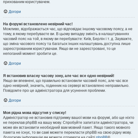
прихованим користувачем.
Догори
На форумі встановлено невірний час!
Можливо, відображається час, що відповідає іншому часовому поясу, а не
тому, в якому перебуваєте ви. В цьому випадку змініть в налаштуваннях
часовий пояс на той, в якому ви перебуваєте: Київ, Берлін і т. д. Зауважте,
що зміна часового поясу та багатьох інших налаштувань доступна лише
зареєстрованим користувачам. Якщо ви не зареєстровані, то це
непоганий момент зробити це.
Догори
Я встановив власну часову зону, але час все одно невірний!
Якщо ви впевнені, що правильно встановили часовий пояс, але час все
одно невірний, значить, годинник на сервері встановлено неправильно.
Повідомте про це адміністратора для усунення проблеми.
Догори
Моя рідна мова відсутня у списку!
Адміністратор не встановив підтримку вашої мови на форумі, або ще ніхто
не переклав phpBB на вашу мову. Спробуйте запитати адміністратора, чи
може він встановити необхідний вам мовний пакет. Якщо такого мовного
пакета не існує, то ви самі можете перекласти phpBB на свою рідну мову.
Додаткову інформацію ви можете отримати на сайті
phpBB
®.