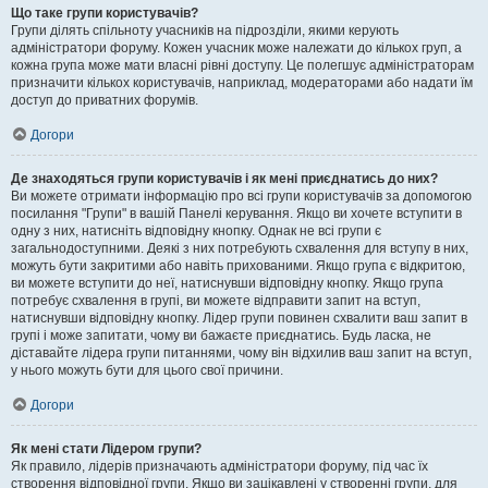
Що таке групи користувачів?
Групи ділять спільноту учасників на підрозділи, якими керують
адміністратори форуму. Кожен учасник може належати до кількох груп, а
кожна група може мати власні рівні доступу. Це полегшує адміністраторам
призначити кількох користувачів, наприклад, модераторами або надати їм
доступ до приватних форумів.
Догори
Де знаходяться групи користувачів і як мені приєднатись до них?
Ви можете отримати інформацію про всі групи користувачів за допомогою
посилання "Групи" в вашій Панелі керування. Якщо ви хочете вступити в
одну з них, натисніть відповідну кнопку. Однак не всі групи є
загальнодоступними. Деякі з них потребують схвалення для вступу в них,
можуть бути закритими або навіть прихованими. Якщо група є відкритою,
ви можете вступити до неї, натиснувши відповідну кнопку. Якщо група
потребує схвалення в групі, ви можете відправити запит на вступ,
натиснувши відповідну кнопку. Лідер групи повинен схвалити ваш запит в
групі і може запитати, чому ви бажаєте приєднатись. Будь ласка, не
діставайте лідера групи питаннями, чому він відхилив ваш запит на вступ,
у нього можуть бути для цього свої причини.
Догори
Як мені стати Лідером групи?
Як правило, лідерів призначають адміністратори форуму, під час їх
створення відповідної групи. Якщо ви зацікавлені у створенні групи, для