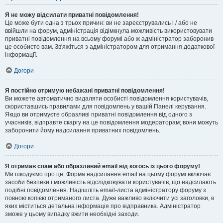
Я не можу відсилати приватні повідомлення!
Це може бути одна з трьох причин: ви не зареєструвались і / або не
ввійшли на форум, адміністрація відімкнула можливість використовувати
приватні повідомлення на всьому форумі або ж адміністратор заборонив
це особисто вам. Зв'яжіться з адміністратором для отримання додаткової
інформації.
Догори
Я постійно отримую небажані приватні повідомлення!
Ви можете автоматично видаляти особисті повідомлення користувачів,
скориставшись правилами для повідомлень у вашій Панелі керування.
Якщо ви отримуєте образливі приватні повідомлення від одного з
учасників, відправте скаргу на це повідомлення модераторам; вони можуть
заборонити йому надсилання приватних повідомлень.
Догори
Я отримав спам або образливий email від когось із цього форуму!
Ми шкодуємо про це. Форма надсилання email на цьому форумі включає
засоби безпеки і можливість відслідковувати користувачів, що надсилають
подібні повідомлення. Надішліть email-листа адміністратору форуму з
повною копією отриманого листа. Дуже важливо включити усі заголовки, в
яких міститься детальна інформація про відправника. Адміністратор
зможе у цьому випадку вжити необхідні заходи.