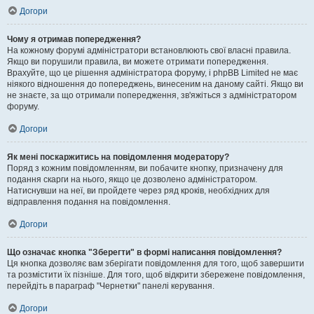
Догори
Чому я отримав попередження?
На кожному форумі адміністратори встановлюють свої власні правила.
Якщо ви порушили правила, ви можете отримати попередження.
Врахуйте, що це рішення адміністратора форуму, і phpBB Limited не має
ніякого відношення до попереджень, винесеним на даному сайті. Якщо ви
не знаєте, за що отримали попередження, зв'яжіться з адміністратором
форуму.
Догори
Як мені поскаржитись на повідомлення модератору?
Поряд з кожним повідомленням, ви побачите кнопку, призначену для
подання скарги на нього, якщо це дозволено адміністратором.
Натиснувши на неї, ви пройдете через ряд кроків, необхідних для
відправлення подання на повідомлення.
Догори
Що означає кнопка "Зберегти" в формі написання повідомлення?
Ця кнопка дозволяє вам зберігати повідомлення для того, щоб завершити
та розмістити їх пізніше. Для того, щоб відкрити збережене повідомлення,
перейдіть в параграф "Чернетки" панелі керування.
Догори