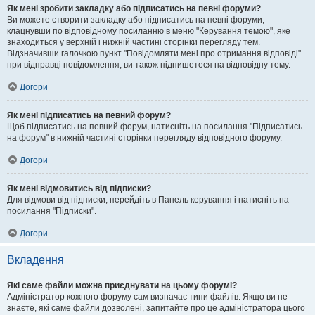
Як мені зробити закладку або підписатись на певні форуми?
Ви можете створити закладку або підписатись на певні форуми,
клацнувши по відповідному посиланню в меню "Керування темою", яке
знаходиться у верхній і нижній частині сторінки перегляду тем.
Відзначивши галочкою пункт "Повідомляти мені про отримання відповіді"
при відправці повідомлення, ви також підпишетеся на відповідну тему.
Догори
Як мені підписатись на певний форум?
Щоб підписатись на певний форум, натисніть на посилання "Підписатись
на форум" в нижній частині сторінки перегляду відповідного форуму.
Догори
Як мені відмовитись від підписки?
Для відмови від підписки, перейдіть в Панель керування і натисніть на
посилання "Підписки".
Догори
Вкладення
Які саме файли можна приєднувати на цьому форумі?
Адміністратор кожного форуму сам визначає типи файлів. Якщо ви не
знаєте, які саме файли дозволені, запитайте про це адміністратора цього