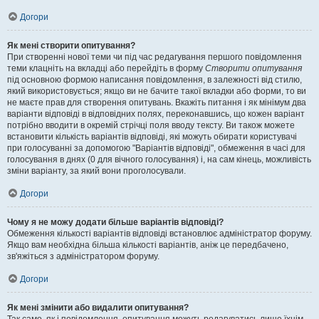
Догори
Як мені створити опитування?
При створенні нової теми чи під час редагування першого повідомлення
теми клацніть на вкладці або перейдіть в форму
Створити опитування
під основною формою написання повідомлення, в залежності від стилю,
який використовується; якщо ви не бачите такої вкладки або форми, то ви
не маєте прав для створення опитувань. Вкажіть питання і як мінімум два
варіанти відповіді в відповідних полях, переконавшись, що кожен варіант
потрібно вводити в окремій стрічці поля вводу тексту. Ви також можете
встановити кількість варіантів відповіді, які можуть обирати користувачі
при голосуванні за допомогою "Варіантів відповіді", обмеження в часі для
голосування в днях (0 для вічного голосування) і, на сам кінець, можливість
зміни варіанту, за який вони проголосували.
Догори
Чому я не можу додати більше варіантів відповіді?
Обмеження кількості варіантів відповіді встановлює адміністратор форуму.
Якщо вам необхідна більша кількості варіантів, аніж це передбачено,
зв'яжіться з адміністратором форуму.
Догори
Як мені змінити або видалити опитування?