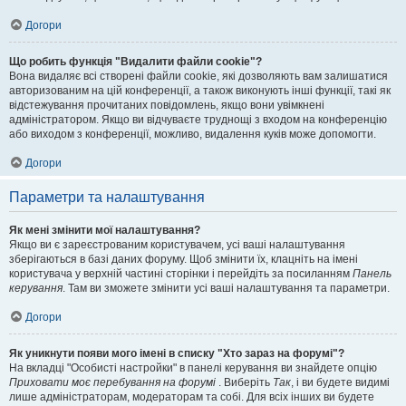
Догори
Що робить функція "Видалити файли cookie"?
Вона видаляє всі створені файли cookie, які дозволяють вам залишатися
авторизованим на цій конференції, а також виконують інші функції, такі як
відстежування прочитаних повідомлень, якщо вони увімкнені
адміністратором. Якщо ви відчуваєте труднощі з входом на конференцію
або виходом з конференції, можливо, видалення куків може допомогти.
Догори
Параметри та налаштування
Як мені змінити мої налаштування?
Якщо ви є зареєстрованим користувачем, усі ваші налаштування
зберігаються в базі даних форуму. Щоб змінити їх, клацніть на імені
користувача у верхній частині сторінки і перейдіть за посиланням
Панель
керування
. Там ви зможете змінити усі ваші налаштування та параметри.
Догори
Як уникнути появи мого імені в списку "Хто зараз на форумі"?
На вкладці "Особисті настройки" в панелі керування ви знайдете опцію
Приховати моє перебування на форумі
. Виберіть
Так
, і ви будете видимі
лише адміністраторам, модераторам та собі. Для всіх інших ви будете