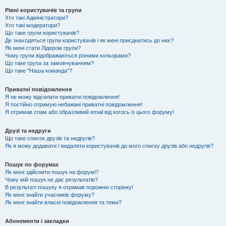
Рівні користувачів та групи
Хто такі Адміністратори?
Хто такі модератори?
Що таке групи користувачів?
Де знаходяться групи користувачів і як мені приєднатись до них?
Як мені стати Лідером групи?
Чому групи відображаються різними кольорами?
Що таке група за замовчуванням?
Що таке "Наша команда"?
Приватні повідомлення
Я не можу відсилати приватні повідомлення!
Я постійно отримую небажані приватні повідомлення!
Я отримав спам або образливий email від когось із цього форуму!
Друзі та недруги
Що таке список друзів та недругів?
Як я можу додавати / видаляти користувачів до мого списку друзів або недругів?
Пошук по форумах
Як мені здійснити пошук на форумі?
Чому мій пошук не дає результатів?
В результаті пошуку я отримав порожню сторінку!
Як мені знайти учасників форуму?
Як мені знайти власні повідомлення та теми?
Абонементи і закладки