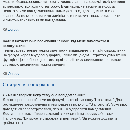
можете безпосередньо змінювати жодне звання на форумі, оскільки вони
встановлюються адміністратором. Будь ласка, не засмічуйте форум
непотрібними повідомленнями тільки для того, щоб підвищити своє
звання. За це модератори чи адміністратори можуть просто зменшити
кількість написаних вами повідомлень.
Догори
Коли я натискаю на посилання "email", від мене вимагається
залогуватись!
Тільки зареєстровані користувачі можуть відправляти email-повідомлення
на форумі через вбудовану форму, і лише якщо адміністратор увімкнув цю
функцію. Це зроблено для того, щоб запобігти зловживанню поштовою
системою анонімними користувачами.
Догори
Створення повідомлень
Як мені створити нову тему або повідомлення?
Для створення нової теми на форумі, натисніть кнопку "Нова тема". Для
розміщення повідомлення в темі клацніть по кнопці "Відповісти". Можливо,
доведеться зареєструватися, перш ніж відправити повідомлення.
Доступні для вас дії перераховані внизу сторінки форуму або теми.
Наприклад: "Ви можете створювати нові теми", "Ви можете додавати
файли" і т. п.