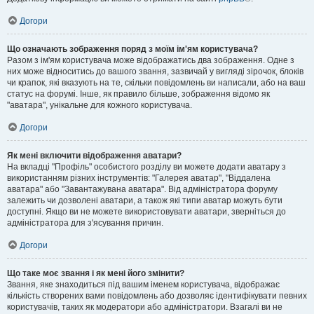
Догори
Що означають зображення поряд з моїм ім'ям користувача?
Разом з ім'ям користувача може відображатись два зображення. Одне з
них може відноситись до вашого звання, зазвичай у вигляді зірочок, блоків
чи крапок, які вказують на те, скільки повідомлень ви написали, або на ваш
статус на форумі. Інше, як правило більше, зображення відомо як
"аватара", унікальне для кожного користувача.
Догори
Як мені включити відображення аватари?
На вкладці "Профіль" особистого розділу ви можете додати аватару з
використанням різних інструментів: "Галерея аватар", "Віддалена
аватара" або "Завантажувана аватара". Від адміністратора форуму
залежить чи дозволені аватари, а також які типи аватар можуть бути
доступні. Якщо ви не можете використовувати аватари, зверніться до
адміністратора для з'ясування причин.
Догори
Що таке моє звання і як мені його змінити?
Звання, яке знаходиться під вашим іменем користувача, відображає
кількість створених вами повідомлень або дозволяє ідентифікувати певних
користувачів, таких як модератори або адміністратори. Взагалі ви не