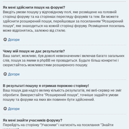
Як мені здійснити пошук на форумі?
Введіть умови пошуку у відповідному полі, яке розміщене на головній
сторінці форуму та на сторінках перегляду форумів та тем. Ви можете
здійснити розширений пошук, перейшовши за посиланням "Розширений
пошук", яке знаходиться на кожній сторінці форуму. Розміщення посилань
може відрізнятись, залежно від стилю.
Догори
Чому мій пошук не дає результатів?
Ваш запит, можливо, був доволі невизначеним і включав багато загальних
слів, пошук за якими в phpBB не провадиться. Будьте більш конкретні і
скористайтесь можливостями розширеного пошуку.
Догори
В результаті пошуку я отримав порожню сторінку!
Ваш пошук дав надто велику кількість результатів, які веб-сервер не зміг
обробити. Використайте "Розширений пошук", точніше задайте умови
пошуку та форуми на яких він повинен бути здійснений.
Догори
Як мені знайти учасників форуму?
Перейдіть на сторінку "Учасники" і натисніть на посилання "Знайти