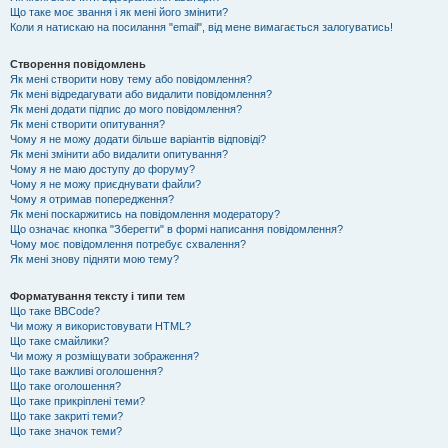
Що таке моє звання і як мені його змінити?
Коли я натискаю на посилання "email", від мене вимагається залогуватись!
Створення повідомлень
Як мені створити нову тему або повідомлення?
Як мені відредагувати або видалити повідомлення?
Як мені додати підпис до мого повідомлення?
Як мені створити опитування?
Чому я не можу додати більше варіантів відповіді?
Як мені змінити або видалити опитування?
Чому я не маю доступу до форуму?
Чому я не можу приєднувати файли?
Чому я отримав попередження?
Як мені поскаржитись на повідомлення модератору?
Що означає кнопка "Зберегти" в формі написання повідомлення?
Чому моє повідомлення потребує схвалення?
Як мені знову підняти мою тему?
Форматування тексту і типи тем
Що таке BBCode?
Чи можу я використовувати HTML?
Що таке смайлики?
Чи можу я розміщувати зображення?
Що таке важливі оголошення?
Що таке оголошення?
Що таке прикріплені теми?
Що таке закриті теми?
Що таке значок теми?