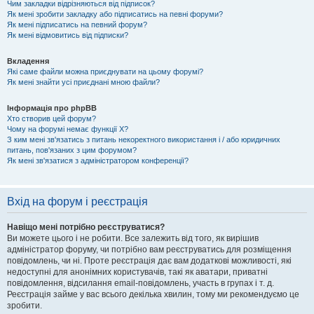
Чим закладки відрізняються від підписок?
Як мені зробити закладку або підписатись на певні форуми?
Як мені підписатись на певний форум?
Як мені відмовитись від підписки?
Вкладення
Які саме файли можна приєднувати на цьому форумі?
Як мені знайти усі приєднані мною файли?
Інформація про phpBB
Хто створив цей форум?
Чому на форумі немає функції X?
З ким мені зв'язатись з питань некоректного використання і / або юридичних
питань, пов'язаних з цим форумом?
Як мені зв'язатися з адміністратором конференції?
Вхід на форум і реєстрація
Навіщо мені потрібно реєструватися?
Ви можете цього і не робити. Все залежить від того, як вирішив
адміністратор форуму, чи потрібно вам реєструватись для розміщення
повідомлень, чи ні. Проте реєстрація дає вам додаткові можливості, які
недоступні для анонімних користувачів, такі як аватари, приватні
повідомлення, відсилання email-повідомлень, участь в групах і т. д.
Реєстрація займе у вас всього декілька хвилин, тому ми рекомендуємо це
зробити.