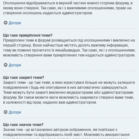
Оголошення відображаються в верхній частині кожної сторінки форуму, в
якому вони створені. Так само, як і з важливими оголошеннями, право на
створення оголошень надається адміністратором.
Догори
Що таке прикріплені теми?
Прикріплені теми в форумі розміщуються під оголошеннями і виключно на
першій сторінці. Вони найчастіше містять досить важливу інформацію,
тому ви повинні прочитати їх якнайшвидше. Так само, як і з оголошеннями,
можливість створення вами прикріплених тем надається адміністратором.
Догори
Що таке закриті теми?
Закриті теми - це такі теми, в яких користувачі більше не можуть залишати
повідомлення і будь-які опитування в них автоматично завершуються.
Теми можуть бути закриті виключно модераторами або адміністраторами
форуму. Ви також можете мати можливість закривати створені вами теми,
в залежності від прав, наданих вам адміністратором.
Догори
Що таке значок теми?
Значки тем - це встановлені автором зображення, які пов'язані з
повідомленнями та відображають їхній зміст. Можливість використання