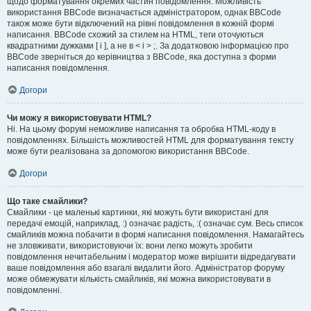
щодо форматування окремих частин повідомлення. Можливість
використання BBCode визначається адміністратором, однак BBCode
також може бути відключений на рівні повідомлення в кожній формі
написання. BBCode схожий за стилем на HTML, теги оточуються
квадратними дужками [ і ], а не в < і > ;. За додатковою інформацією про
BBCode зверніться до керівництва з BBCode, яка доступна з форми
написання повідомлення.
Догори
Чи можу я використовувати HTML?
Ні. На цьому форумі неможливе написання та обробка HTML-коду в
повідомленнях. Більшість можливостей HTML для форматування тексту
може бути реалізована за допомогою використання BBCode.
Догори
Що таке смайлики?
Смайлики - це маленькі картинки, які можуть бути використані для
передачі емоцій, наприклад, :) означає радість, :( означає сум. Весь список
смайликів можна побачити в формі написання повідомлення. Намагайтесь
не зловживати, використовуючи їх: вони легко можуть зробити
повідомлення нечитабельним і модератор може вирішити відредагувати
ваше повідомлення або взагалі видалити його. Адміністратор форуму
може обмежувати кількість смайликів, які можна використовувати в
повідомленні.