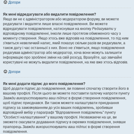
Догори
Як мені відредагувати або видалити повідомлення?
Якщо ви не є адміністратором або модератором форуму, ви можете
редагувати і видаляти лише власні повідомлення. Ви можете
відредагувати повідомлення, натиснувши на кнопку
Редагувати
у
відповідному повідомленні, інколи лише протягом обмеженого часу з
моменту створення. Якщо хтось вже відповів на повідомлення, то під ним
з'явиться невеличкий напис, який показує скільки разів ви редагували, а
також дату і час останньої з них. Воно не з'явиться, якщо повідомлення
редагував адміністратор або модератор, хоча вони можуть залишити
інформацію про зроблені зміни на свій розсуд. Врахуйте, що звичайні
користувачі не можуть видалити повідомлення, на яке вже хтось відповів.
Догори
Як мені додати підпис до мого повідомлення?
Щоб додати підпис до повідомлення, ви повинні спочатку створити його в
вашому профілі. Після цього ви можете поставити галочку напроти пункту
Завжди використовувати ваш підпис
в формі створення повідомлення,
щоб підпис приєднався. Ви також можете налаштувати приєднання
підпису за замовчуванням до усіх ваших повідомлень, зробивши
відповідний вибір у параграфі "Відправлення повідомлень" пункту
"Особисті налаштування" у вашому профілі. Незважаючи на це, ви
зможете скасувати додавання підпису в окремих повідомлення, знявши
прапорець
Завжди використовувати ваш підпис
в формі створення
повідомлення.