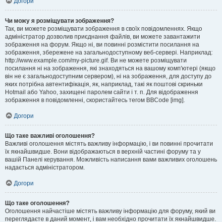
Догори
Чи можу я розміщувати зображення?
Так, ви можете розміщувати зображення в своїх повідомленнях. Якщо
адміністратор дозволив приєднання файлів, ви можете завантажити
зображення на форум. Якщо ні, ви повинні розмістити посилання на
зображення, збережене на загальнодоступному веб-сервері. Наприклад:
http://www.example.com/my-picture.gif. Ви не можете розміщувати
посилання ні на зображення, які знаходяться на вашому комп'ютері (якщо
він не є загальнодоступним сервером), ні на зображення, для доступу до
яких потрібна автентифікація, як, наприклад, такі як поштові скриньки
Hotmail або Yahoo, захищені паролем сайти і т. п. Для відображення
зображення в повідомленні, скористайтесь тегом BBCode [img].
Догори
Що таке важливі оголошення?
Важливі оголошення містять важливу інформацію, і ви повинні прочитати
їх якнайшвидше. Вони відображаються в верхній частині форуму та у
вашій Панелі керування. Можливість написання вами важливих оголошень
надається адміністратором.
Догори
Що таке оголошення?
Оголошення найчастіше містять важливу інформацію для форуму, який ви
переглядаєте в даний момент, і вам необхідно прочитати їх якнайшвидше.