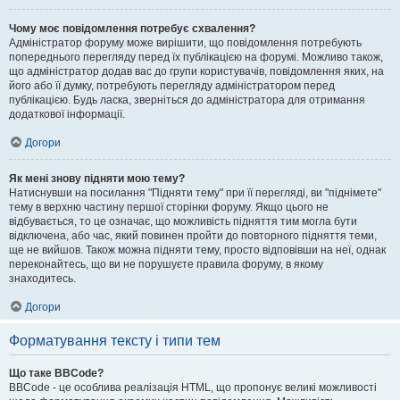
Чому моє повідомлення потребує схвалення?
Адміністратор форуму може вирішити, що повідомлення потребують
попереднього перегляду перед їх публікацією на форумі. Можливо також,
що адміністратор додав вас до групи користувачів, повідомлення яких, на
його або її думку, потребують перегляду адміністратором перед
публікацією. Будь ласка, зверніться до адміністратора для отримання
додаткової інформації.
Догори
Як мені знову підняти мою тему?
Натиснувши на посилання "Підняти тему" при її перегляді, ви "піднімете"
тему в верхню частину першої сторінки форуму. Якщо цього не
відбувається, то це означає, що можливість підняття тим могла бути
відключена, або час, який повинен пройти до повторного підняття теми,
ще не вийшов. Також можна підняти тему, просто відповівши на неї, однак
переконайтесь, що ви не порушуєте правила форуму, в якому
знаходитесь.
Догори
Форматування тексту і типи тем
Що таке BBCode?
BBCode - це особлива реалізація HTML, що пропонує великі можливості