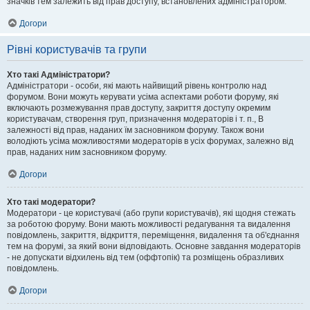
значків тем залежить від прав доступу, встановлених адміністратором.
Догори
Рівні користувачів та групи
Хто такі Адміністратори?
Адміністратори - особи, які мають найвищий рівень контролю над
форумом. Вони можуть керувати усіма аспектами роботи форуму, які
включають розмежування прав доступу, закриття доступу окремим
користувачам, створення груп, призначення модераторів і т. п., В
залежності від прав, наданих їм засновником форуму. Також вони
володіють усіма можливостями модераторів в усіх форумах, залежно від
прав, наданих ним засновником форуму.
Догори
Хто такі модератори?
Модератори - це користувачі (або групи користувачів), які щодня стежать
за роботою форуму. Вони мають можливості редагування та видалення
повідомлень, закриття, відкриття, переміщення, видалення та об'єднання
тем на форумі, за який вони відповідають. Основне завдання модераторів
- не допускати відхилень від тем (оффтопік) та розміщень образливих
повідомлень.
Догори