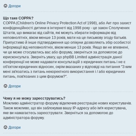
Догори
Що таке COPPA?
COPPA (Children's Online Privacy Protection Act of 1998), або Акт про захист
конфіденційності дитини в інтернеті від 1998 року - це закон Сполучених
Штатів, що вимагає від сайтів, які можуть збирати інформацію від
неповнолітніх, віком менше 13 років, мати на це письмову згоду батьків.
Припустимо й інше підтвердження що опікуни дозволяють збір особистої
інформації від неповнолітніх, віком менше 13 років. Якщо ви не впевнені,
чи це може стосуватись вас або форуму, зверніться за допомогою до
юрисконсульта. Зверніть увагу, що phpBB Limited адміністрація даної
конференції не може надавати консультацій з юридичних питань і не є
об'єктом юридичних відносин, окрім вказаних у відповіді на питання "З ким
мені зв'язатись з питань некоректного використання і / або юридичних
питань, пов'язаних з цим форумом?".
Догори
Чому я не можу зареєструватись?
Можливо адміністратор форуму відключив реєстрацію нових користувачів.
Також можливо, що він заблокував вашу IP-адресу або ім'я користувача,
яке ви намагаєтесь зареєструвати. Зверніться за допомогою до
адміністратора форуму.
Догори