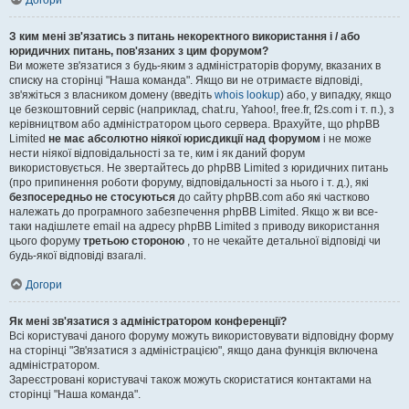
Догори
З ким мені зв'язатись з питань некоректного використання і / або
юридичних питань, пов'язаних з цим форумом?
Ви можете зв'язатися з будь-яким з адміністраторів форуму, вказаних в
списку на сторінці "Наша команда". Якщо ви не отримаєте відповіді,
зв'яжіться з власником домену (введіть
whois lookup
) або, у випадку, якщо
це безкоштовний сервіс (наприклад, chat.ru, Yahoo!, free.fr, f2s.com і т. п.), з
керівництвом або адміністратором цього сервера. Врахуйте, що phpBB
Limited
не має абсолютно ніякої юрисдикції над форумом
і не може
нести ніякої відповідальності за те, ким і як даний форум
використовується. Не звертайтесь до phpBB Limited з юридичних питань
(про припинення роботи форуму, відповідальності за нього і т. д.), які
безпосередньо не стосуються
до сайту phpBB.com або які частково
належать до програмного забезпечення phpBB Limited. Якщо ж ви все-
таки надішлете email на адресу phpBB Limited з приводу використання
цього форуму
третьою стороною
, то не чекайте детальної відповіді чи
будь-якої відповіді взагалі.
Догори
Як мені зв'язатися з адміністратором конференції?
Всі користувачі даного форуму можуть використовувати відповідну форму
на сторінці "Зв'язатися з адміністрацією", якщо дана функція включена
адміністратором.
Зареєстровані користувачі також можуть скористатися контактами на
сторінці "Наша команда".