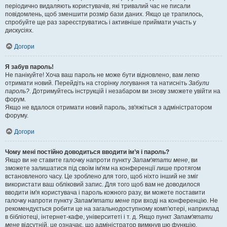
періодично видаляють користувачів, які тривалий час не писали
повідомлень, щоб зменшити розмір бази даних. Якщо це трапилось,
спробуйте ще раз зареєструватись і активніше приймати участь у
дискусіях.
Догори
Я забув пароль!
Не панікуйте! Хоча ваш пароль не може бути відновлено, вам легко
отримати новий. Перейдіть на сторінку логування та натисніть
Забули
пароль?
. Дотримуйтесь інструкцій і незабаром ви знову зможете увійти на
форум.
Якщо не вдалося отримати новий пароль, зв'яжіться з адміністратором
форуму.
Догори
Чому мені постійно доводиться вводити ім’я і пароль?
Якщо ви не ставите галочку напроти пункту
Запам'ятати мене
, ви
зможете залишатися під своїм ім'ям на конференції лише протягом
встановленого часу. Це зроблено для того, щоб ніхто інший не зміг
використати ваш обліковий запис. Для того щоб вам не доводилося
вводити ім'я користувача і пароль кожного разу, ви можете поставити
галочку напроти пункту
Запам'ятати мене
при вході на конференцію. Не
рекомендується робити це на загальнодоступному комп'ютері, наприклад
в бібліотеці, інтернет-кафе, університеті і т. д. Якщо пункт
Запам'ятати
мене
відсутній, це означає, що адміністратор вимкнув цю функцію.