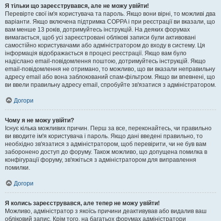
Я тільки що зареєструвався, але не можу увійти!
Перевірте свої ім'я користувача та пароль. Якщо вони вірні, то можливі два
варіанти. Якщо включена підтримка COPPA і при реєстрації ви вказали, що
вам менше 13 років, дотримуйтесь інструкцій. На деяких форумах
вимагається, щоб усі зареєстровані облікові записи були активовані
самостійно користувачами або адміністратором до входу в систему. Ця
інформація відображається в процесі реєстрації. Якщо вам було
надіслано email-повідомлення поштою, дотримуйтесь інструкцій. Якщо
email-повідомлення не отримано, то можливо, що ви вказали неправильну
адресу email або вона заблокований спам-фільтром. Якщо ви впевнені, що
ви ввели правильну адресу email, спробуйте зв'язатися з адміністратором.
Догори
Чому я не можу увійти?
Існує кілька можливих причин. Перш за все, переконайтесь, чи правильно
ви вводите ім'я користувача і пароль. Якщо дані введені правильно, то
необхідно зв'язатися з адміністратором, щоб перевірити, чи не був вам
заборонено доступ до форуму. Також можливо, що допущена помилка в
конфігурації форуму, зв'яжіться з адміністратором для виправлення
помилки.
Догори
Я колись зареєструвався, але тепер не можу увійти!
Можливо, адміністратор з якоїсь причини деактивував або видалив ваш
обліковий запис. Крім того, на багатьох форумах адміністратори