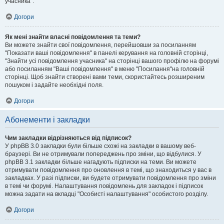
учасника".
Догори
Як мені знайти власні повідомлення та теми?
Ви можете знайти свої повідомлення, перейшовши за посиланням
"Показати ваші повідомлення" в панелі керування на головній сторінці,
"Знайти усі повідомлення учасника" на сторінці вашого профілю на форумі
або посиланням "Ваші повідомлення" в меню "Посилання"на головній
сторінці. Щоб знайти створені вами теми, скористайтесь розширеним
пошуком і задайте необхідні поля.
Догори
Абонементи і закладки
Чим закладки відрізняються від підписок?
У phpBB 3.0 закладки були більше схожі на закладки в вашому веб-
браузері. Ви не отримували попереджень про зміни, що відбулися. У
phpBB 3.1 закладки більше нагадують підписки на теми. Ви можете
отримувати повідомлення про оновлення в темі, що знаходиться у вас в
закладках. У разі підписки, ви будете отримувати повідомлення про зміни
в темі чи форумі. Налаштування повідомлень для закладок і підписок
можна задати на вкладці "Особисті налаштування" особистого розділу.
Догори