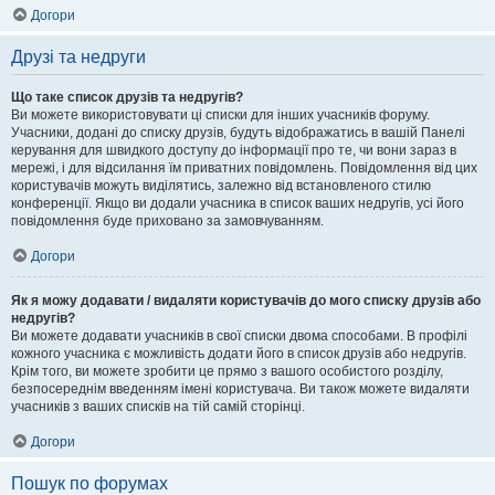
Догори
Друзі та недруги
Що таке список друзів та недругів?
Ви можете використовувати ці списки для інших учасників форуму.
Учасники, додані до списку друзів, будуть відображатись в вашій Панелі
керування для швидкого доступу до інформації про те, чи вони зараз в
мережі, і для відсилання їм приватних повідомлень. Повідомлення від цих
користувачів можуть виділятись, залежно від встановленого стилю
конференції. Якщо ви додали учасника в список ваших недругів, усі його
повідомлення буде приховано за замовчуванням.
Догори
Як я можу додавати / видаляти користувачів до мого списку друзів або
недругів?
Ви можете додавати учасників в свої списки двома способами. В профілі
кожного учасника є можливість додати його в список друзів або недругів.
Крім того, ви можете зробити це прямо з вашого особистого розділу,
безпосереднім введенням імені користувача. Ви також можете видаляти
учасників з ваших списків на тій самій сторінці.
Догори
Пошук по форумах