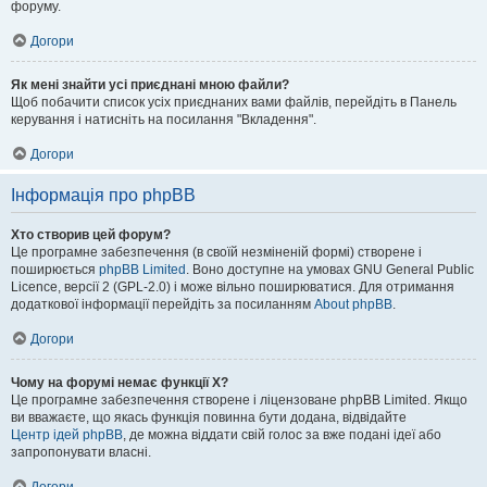
форуму.
Догори
Як мені знайти усі приєднані мною файли?
Щоб побачити список усіх приєднаних вами файлів, перейдіть в Панель
керування і натисніть на посилання "Вкладення".
Догори
Інформація про phpBB
Хто створив цей форум?
Це програмне забезпечення (в своїй незміненій формі) створене і
поширюється
phpBB Limited
. Воно доступне на умовах GNU General Public
Licence, версії 2 (GPL-2.0) і може вільно поширюватися. Для отримання
додаткової інформації перейдіть за посиланням
About phpBB
.
Догори
Чому на форумі немає функції X?
Це програмне забезпечення створене і ліцензоване phpBB Limited. Якщо
ви вважаєте, що якась функція повинна бути додана, відвідайте
Центр ідей phpBB
, де можна віддати свій голос за вже подані ідеї або
запропонувати власні.