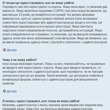
Я тільки що зареєструвався, але не можу увійти!
Перевірте свої ім'я користувача та пароль. Якщо вони вірні, то можливі два
варіанти. Якщо включена підтримка COPPA і при реєстрації ви вказали, що
вам менше 13 років, дотримуйтесь інструкцій. На деяких форумах
вимагається, щоб усі зареєстровані облікові записи були активовані
самостійно користувачами або адміністратором до входу в систему. Ця
інформація відображається в процесі реєстрації. Якщо вам було
надіслано email-повідомлення поштою, дотримуйтесь інструкцій. Якщо
email-повідомлення не отримано, то можливо, що ви вказали неправильну
адресу email або вона заблокований спам-фільтром. Якщо ви впевнені, що
ви ввели правильну адресу email, спробуйте зв'язатися з адміністратором.
Догори
Чому я не можу увійти?
Існує кілька можливих причин. Перш за все, переконайтесь, чи правильно
ви вводите ім'я користувача і пароль. Якщо дані введені правильно, то
необхідно зв'язатися з адміністратором, щоб перевірити, чи не був вам
заборонено доступ до форуму. Також можливо, що допущена помилка в
конфігурації форуму, зв'яжіться з адміністратором для виправлення
помилки.
Догори
Я колись зареєструвався, але тепер не можу увійти!
Можливо, адміністратор з якоїсь причини деактивував або видалив ваш
обліковий запис. Крім того, на багатьох форумах адміністратори