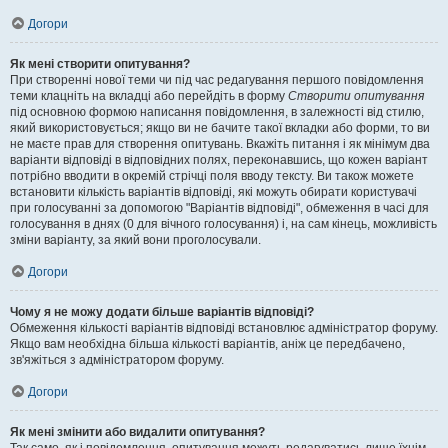
Догори
Як мені створити опитування?
При створенні нової теми чи під час редагування першого повідомлення
теми клацніть на вкладці або перейдіть в форму
Створити опитування
під основною формою написання повідомлення, в залежності від стилю,
який використовується; якщо ви не бачите такої вкладки або форми, то ви
не маєте прав для створення опитувань. Вкажіть питання і як мінімум два
варіанти відповіді в відповідних полях, переконавшись, що кожен варіант
потрібно вводити в окремій стрічці поля вводу тексту. Ви також можете
встановити кількість варіантів відповіді, які можуть обирати користувачі
при голосуванні за допомогою "Варіантів відповіді", обмеження в часі для
голосування в днях (0 для вічного голосування) і, на сам кінець, можливість
зміни варіанту, за який вони проголосували.
Догори
Чому я не можу додати більше варіантів відповіді?
Обмеження кількості варіантів відповіді встановлює адміністратор форуму.
Якщо вам необхідна більша кількості варіантів, аніж це передбачено,
зв'яжіться з адміністратором форуму.
Догори
Як мені змінити або видалити опитування?