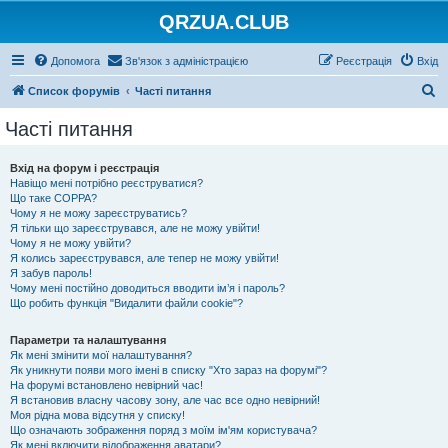
QRZUA.CLUB
Допомога
Зв'язок з адміністрацією
Реєстрація
Вхід
П
Список форумів
Часті питання
о
Часті питання
ш
у
Вхід на форум і реєстрація
Навіщо мені потрібно реєструватися?
к
Що таке COPPA?
Чому я не можу зареєструватись?
Я тільки що зареєструвався, але не можу увійти!
Чому я не можу увійти?
Я колись зареєструвався, але тепер не можу увійти!
Я забув пароль!
Чому мені постійно доводиться вводити ім’я і пароль?
Що робить функція "Видалити файли cookie"?
Параметри та налаштування
Як мені змінити мої налаштування?
Як уникнути появи мого імені в списку "Хто зараз на форумі"?
На форумі встановлено невірний час!
Я встановив власну часову зону, але час все одно невірний!
Моя рідна мова відсутня у списку!
Що означають зображення поряд з моїм ім'ям користувача?
Як мені включити відображення аватари?