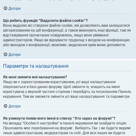
Догори
Що робить функція "Видалити файли cookie"?
Вона видаляє всі створені файли cookie, які дозволяють вам залишатися
авторизованим на цій конференції, а також виконують інші функції, такі як
відстежування прочитаних повідомлень, якщо вони увімкнені
адміністратором. Якщо ви відчуваєте труднощі з входом на конференцію
або виходом з конференції, можливо, видалення куків може допомогти.
Догори
Параметри та налаштування
Як мені змінити мої налаштування?
Якщо ви є зареєстрованим користувачем, усі ваші налаштування
зберігаються в базі даних форуму. Щоб змінити їх, клацніть на імені
користувача у верхній частині сторінки і перейдіть за посиланням
Панель
керування
. Там ви зможете змінити усі ваші налаштування та параметри.
Догори
Як уникнути появи мого імені в списку "Хто зараз на форумі"?
На вкладці "Особисті настройки" в панелі керування ви знайдете опцію
Приховати моє перебування на форумі
. Виберіть
Так
, і ви будете видимі
лише адміністраторам, модераторам та собі. Для всіх інших ви будете