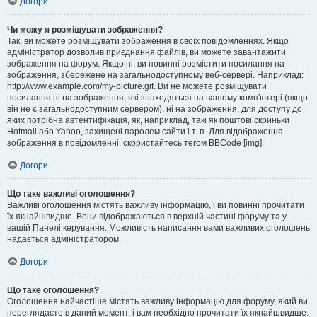
Догори
Чи можу я розміщувати зображення?
Так, ви можете розміщувати зображення в своїх повідомленнях. Якщо
адміністратор дозволив приєднання файлів, ви можете завантажити
зображення на форум. Якщо ні, ви повинні розмістити посилання на
зображення, збережене на загальнодоступному веб-сервері. Наприклад:
http://www.example.com/my-picture.gif. Ви не можете розміщувати
посилання ні на зображення, які знаходяться на вашому комп'ютері (якщо
він не є загальнодоступним сервером), ні на зображення, для доступу до
яких потрібна автентифікація, як, наприклад, такі як поштові скриньки
Hotmail або Yahoo, захищені паролем сайти і т. п. Для відображення
зображення в повідомленні, скористайтесь тегом BBCode [img].
Догори
Що таке важливі оголошення?
Важливі оголошення містять важливу інформацію, і ви повинні прочитати
їх якнайшвидше. Вони відображаються в верхній частині форуму та у
вашій Панелі керування. Можливість написання вами важливих оголошень
надається адміністратором.
Догори
Що таке оголошення?
Оголошення найчастіше містять важливу інформацію для форуму, який ви
переглядаєте в даний момент, і вам необхідно прочитати їх якнайшвидше.