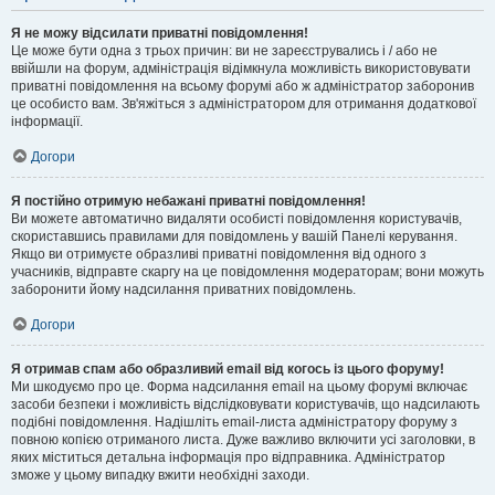
Я не можу відсилати приватні повідомлення!
Це може бути одна з трьох причин: ви не зареєструвались і / або не
ввійшли на форум, адміністрація відімкнула можливість використовувати
приватні повідомлення на всьому форумі або ж адміністратор заборонив
це особисто вам. Зв'яжіться з адміністратором для отримання додаткової
інформації.
Догори
Я постійно отримую небажані приватні повідомлення!
Ви можете автоматично видаляти особисті повідомлення користувачів,
скориставшись правилами для повідомлень у вашій Панелі керування.
Якщо ви отримуєте образливі приватні повідомлення від одного з
учасників, відправте скаргу на це повідомлення модераторам; вони можуть
заборонити йому надсилання приватних повідомлень.
Догори
Я отримав спам або образливий email від когось із цього форуму!
Ми шкодуємо про це. Форма надсилання email на цьому форумі включає
засоби безпеки і можливість відслідковувати користувачів, що надсилають
подібні повідомлення. Надішліть email-листа адміністратору форуму з
повною копією отриманого листа. Дуже важливо включити усі заголовки, в
яких міститься детальна інформація про відправника. Адміністратор
зможе у цьому випадку вжити необхідні заходи.