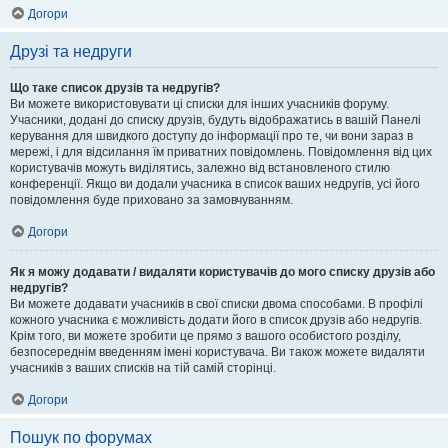
Догори
Друзі та недруги
Що таке список друзів та недругів?
Ви можете використовувати ці списки для інших учасників форуму.
Учасники, додані до списку друзів, будуть відображатись в вашій Панелі
керування для швидкого доступу до інформації про те, чи вони зараз в
мережі, і для відсилання їм приватних повідомлень. Повідомлення від цих
користувачів можуть виділятись, залежно від встановленого стилю
конференції. Якщо ви додали учасника в список ваших недругів, усі його
повідомлення буде приховано за замовчуванням.
Догори
Як я можу додавати / видаляти користувачів до мого списку друзів або
недругів?
Ви можете додавати учасників в свої списки двома способами. В профілі
кожного учасника є можливість додати його в список друзів або недругів.
Крім того, ви можете зробити це прямо з вашого особистого розділу,
безпосереднім введенням імені користувача. Ви також можете видаляти
учасників з ваших списків на тій самій сторінці.
Догори
Пошук по форумах