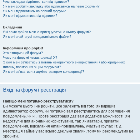
Чим закладки відрізняються від підписок?
Як мені зробити закладку або підписатись на певні форуми?
Як мені підписатись на певний форум?
Як мені відмовитись від підписки?
Вкладення
Які саме файли можна приєднувати на цьому форумі?
Як мені знайти усі приєднані мною файли?
Інформація про phpBB
Хто створив цей форум?
Чому на форумі немає функції X?
З ким мені зв'язатись з питань некоректного використання і / або юридичних
питань, пов'язаних з цим форумом?
Як мені зв'язатися з адміністратором конференції?
Вхід на форум і реєстрація
Навіщо мені потрібно реєструватися?
Ви можете цього і не робити. Все залежить від того, як вирішив
адміністратор форуму, чи потрібно вам реєструватись для розміщення
повідомлень, чи ні. Проте реєстрація дає вам додаткові можливості, які
недоступні для анонімних користувачів, такі як аватари, приватні
повідомлення, відсилання email-повідомлень, участь в групах і т. д.
Реєстрація займе у вас всього декілька хвилин, тому ми рекомендуємо це
зробити.