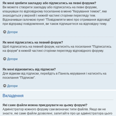
Як мені зробити закладку або підписатись на певні форуми?
Ви можете створити закладку або підписатись на певні форуми,
клацнувши по відповідному посиланню в меню "Керування темою", яке
знаходиться у верхній і нижній частині сторінки перегляду тем.
Відзначивши галочкою пункт "Повідомляти мені про отримання відповіді"
при відправці повідомлення, ви також підпишетеся на відповідну тему.
Догори
Як мені підписатись на певний форум?
Щоб підписатись на певний форум, натисніть на посилання "Підписатись
на форум" в нижній частині сторінки перегляду відповідного форуму.
Догори
Як мені відмовитись від підписки?
Для відмови від підписки, перейдіть в Панель керування і натисніть на
посилання "Підписки".
Догори
Вкладення
Які саме файли можна приєднувати на цьому форумі?
Адміністратор кожного форуму сам визначає типи файлів. Якщо ви не
знаєте, які саме файли дозволені, запитайте про це адміністратора цього