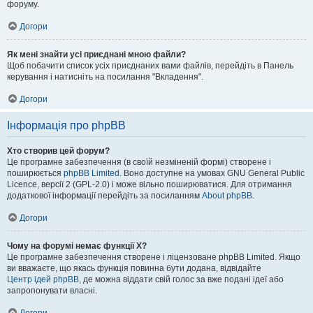
форуму.
Догори
Як мені знайти усі приєднані мною файли?
Щоб побачити список усіх приєднаних вами файлів, перейдіть в Панель
керування і натисніть на посилання "Вкладення".
Догори
Інформація про phpBB
Хто створив цей форум?
Це програмне забезпечення (в своїй незміненій формі) створене і
поширюється
phpBB Limited
. Воно доступне на умовах GNU General Public
Licence, версії 2 (GPL-2.0) і може вільно поширюватися. Для отримання
додаткової інформації перейдіть за посиланням
About phpBB
.
Догори
Чому на форумі немає функції X?
Це програмне забезпечення створене і ліцензоване phpBB Limited. Якщо
ви вважаєте, що якась функція повинна бути додана, відвідайте
Центр ідей phpBB
, де можна віддати свій голос за вже подані ідеї або
запропонувати власні.