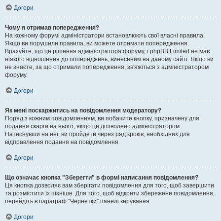
Догори
Чому я отримав попередження?
На кожному форумі адміністратори встановлюють свої власні правила.
Якщо ви порушили правила, ви можете отримати попередження.
Врахуйте, що це рішення адміністратора форуму, і phpBB Limited не має
ніякого відношення до попереджень, винесеним на даному сайті. Якщо ви
не знаєте, за що отримали попередження, зв'яжіться з адміністратором
форуму.
Догори
Як мені поскаржитись на повідомлення модератору?
Поряд з кожним повідомленням, ви побачите кнопку, призначену для
подання скарги на нього, якщо це дозволено адміністратором.
Натиснувши на неї, ви пройдете через ряд кроків, необхідних для
відправлення подання на повідомлення.
Догори
Що означає кнопка "Зберегти" в формі написання повідомлення?
Ця кнопка дозволяє вам зберігати повідомлення для того, щоб завершити
та розмістити їх пізніше. Для того, щоб відкрити збережене повідомлення,
перейдіть в параграф "Чернетки" панелі керування.
Догори