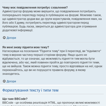
Чому моє повідомлення потребує схвалення?
Адміністратор форуму може вирішити, що повідомлення потребують
попереднього перегляду перед їх публікацією на форумі. Можливо також,
що адміністратор додав вас до групи користувачів, повідомлення яких, на
його або її думку, потребують перегляду адміністратором перед
публікацією. Будь ласка, зверніться до адміністратора для отримання
додаткової інформації.
Догори
Як мені знову підняти мою тему?
Натиснувши на посилання "Підняти тему" при її перегляді, ви "піднімете"
тему в верхню частину першої сторінки форуму. Якщо цього не
відбувається, то це означає, що можливість підняття тим могла бути
відключена, або час, який повинен пройти до повторного підняття теми,
ще не вийшов. Також можна підняти тему, просто відповівши на неї, однак
переконайтесь, що ви не порушуєте правила форуму, в якому
знаходитесь.
Догори
Форматування тексту і типи тем
Що таке BBCode?
BBCode - це особлива реалізація HTML, що пропонує великі можливості