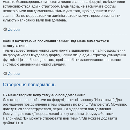
можете безпосередньо змінювати жодне звання на форумі, оскільки вони
встановлюються адміністратором. Будь ласка, не засмічуйте форум
непотрібними повідомленнями тільки для того, щоб підвищити своє
звання. За це модератори чи адміністратори можуть просто зменшити
кількість написаних вами повідомлень.
Догори
Коли я натискаю на посилання "email", від мене вимагається
залогуватись!
Тільки зареєстровані користувачі можуть відправляти email-повідомлення
на форумі через вбудовану форму, і лише якщо адміністратор увімкнув цю
функцію. Це зроблено для того, щоб запобігти зловживанню поштовою
системою анонімними користувачами.
Догори
Створення повідомлень
Як мені створити нову тему або повідомлення?
Для створення нової теми на форумі, натисніть кнопку "Нова тема". Для
розміщення повідомлення в темі клацніть по кнопці "Відповісти". Можливо,
доведеться зареєструватися, перш ніж відправити повідомлення.
Доступні для вас дії перераховані внизу сторінки форуму або теми.
Наприклад: "Ви можете створювати нові теми", "Ви можете додавати
файли" і т. п.