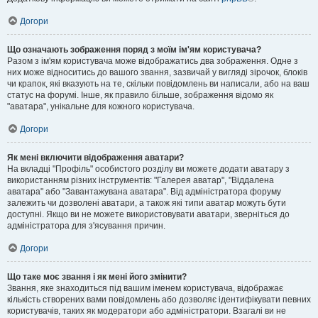
Догори
Що означають зображення поряд з моїм ім'ям користувача?
Разом з ім'ям користувача може відображатись два зображення. Одне з
них може відноситись до вашого звання, зазвичай у вигляді зірочок, блоків
чи крапок, які вказують на те, скільки повідомлень ви написали, або на ваш
статус на форумі. Інше, як правило більше, зображення відомо як
"аватара", унікальне для кожного користувача.
Догори
Як мені включити відображення аватари?
На вкладці "Профіль" особистого розділу ви можете додати аватару з
використанням різних інструментів: "Галерея аватар", "Віддалена
аватара" або "Завантажувана аватара". Від адміністратора форуму
залежить чи дозволені аватари, а також які типи аватар можуть бути
доступні. Якщо ви не можете використовувати аватари, зверніться до
адміністратора для з'ясування причин.
Догори
Що таке моє звання і як мені його змінити?
Звання, яке знаходиться під вашим іменем користувача, відображає
кількість створених вами повідомлень або дозволяє ідентифікувати певних
користувачів, таких як модератори або адміністратори. Взагалі ви не