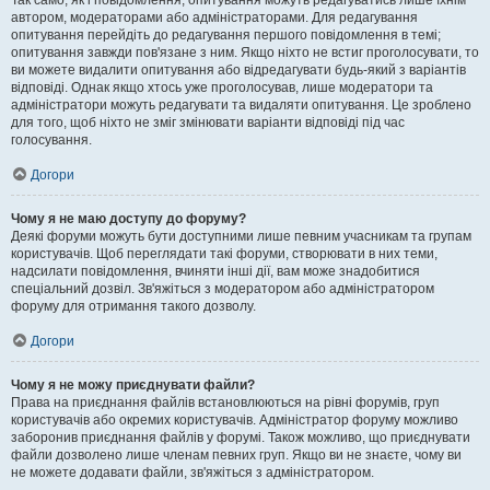
Так само, як і повідомлення, опитування можуть редагуватись лише їхнім
автором, модераторами або адміністраторами. Для редагування
опитування перейдіть до редагування першого повідомлення в темі;
опитування завжди пов'язане з ним. Якщо ніхто не встиг проголосувати, то
ви можете видалити опитування або відредагувати будь-який з варіантів
відповіді. Однак якщо хтось уже проголосував, лише модератори та
адміністратори можуть редагувати та видаляти опитування. Це зроблено
для того, щоб ніхто не зміг змінювати варіанти відповіді під час
голосування.
Догори
Чому я не маю доступу до форуму?
Деякі форуми можуть бути доступними лише певним учасникам та групам
користувачів. Щоб переглядати такі форуми, створювати в них теми,
надсилати повідомлення, вчиняти інші дії, вам може знадобитися
спеціальний дозвіл. Зв'яжіться з модератором або адміністратором
форуму для отримання такого дозволу.
Догори
Чому я не можу приєднувати файли?
Права на приєднання файлів встановлюються на рівні форумів, груп
користувачів або окремих користувачів. Адміністратор форуму можливо
заборонив приєднання файлів у форумі. Також можливо, що приєднувати
файли дозволено лише членам певних груп. Якщо ви не знаєте, чому ви
не можете додавати файли, зв'яжіться з адміністратором.