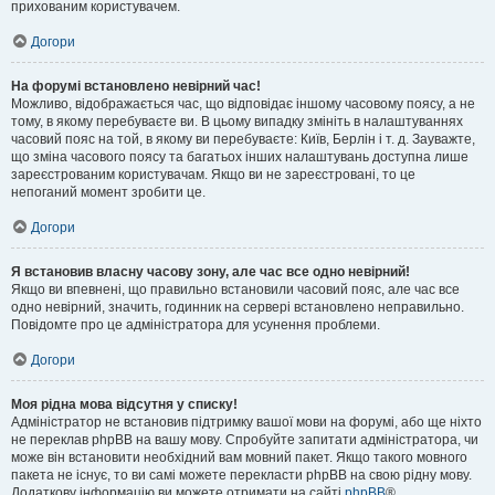
прихованим користувачем.
Догори
На форумі встановлено невірний час!
Можливо, відображається час, що відповідає іншому часовому поясу, а не
тому, в якому перебуваєте ви. В цьому випадку змініть в налаштуваннях
часовий пояс на той, в якому ви перебуваєте: Київ, Берлін і т. д. Зауважте,
що зміна часового поясу та багатьох інших налаштувань доступна лише
зареєстрованим користувачам. Якщо ви не зареєстровані, то це
непоганий момент зробити це.
Догори
Я встановив власну часову зону, але час все одно невірний!
Якщо ви впевнені, що правильно встановили часовий пояс, але час все
одно невірний, значить, годинник на сервері встановлено неправильно.
Повідомте про це адміністратора для усунення проблеми.
Догори
Моя рідна мова відсутня у списку!
Адміністратор не встановив підтримку вашої мови на форумі, або ще ніхто
не переклав phpBB на вашу мову. Спробуйте запитати адміністратора, чи
може він встановити необхідний вам мовний пакет. Якщо такого мовного
пакета не існує, то ви самі можете перекласти phpBB на свою рідну мову.
Додаткову інформацію ви можете отримати на сайті
phpBB
®.