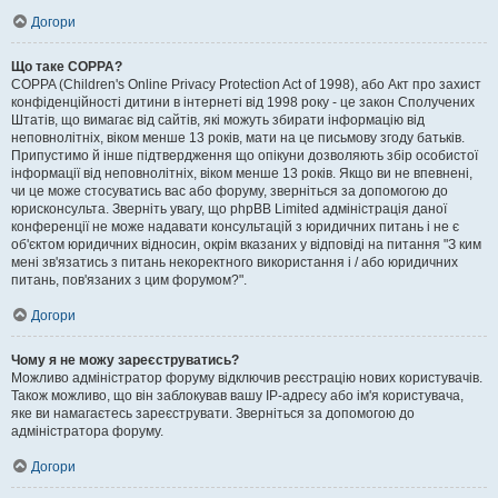
Догори
Що таке COPPA?
COPPA (Children's Online Privacy Protection Act of 1998), або Акт про захист
конфіденційності дитини в інтернеті від 1998 року - це закон Сполучених
Штатів, що вимагає від сайтів, які можуть збирати інформацію від
неповнолітніх, віком менше 13 років, мати на це письмову згоду батьків.
Припустимо й інше підтвердження що опікуни дозволяють збір особистої
інформації від неповнолітніх, віком менше 13 років. Якщо ви не впевнені,
чи це може стосуватись вас або форуму, зверніться за допомогою до
юрисконсульта. Зверніть увагу, що phpBB Limited адміністрація даної
конференції не може надавати консультацій з юридичних питань і не є
об'єктом юридичних відносин, окрім вказаних у відповіді на питання "З ким
мені зв'язатись з питань некоректного використання і / або юридичних
питань, пов'язаних з цим форумом?".
Догори
Чому я не можу зареєструватись?
Можливо адміністратор форуму відключив реєстрацію нових користувачів.
Також можливо, що він заблокував вашу IP-адресу або ім'я користувача,
яке ви намагаєтесь зареєструвати. Зверніться за допомогою до
адміністратора форуму.
Догори