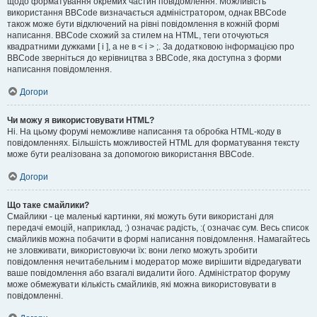
щодо форматування окремих частин повідомлення. Можливість
використання BBCode визначається адміністратором, однак BBCode
також може бути відключений на рівні повідомлення в кожній формі
написання. BBCode схожий за стилем на HTML, теги оточуються
квадратними дужками [ і ], а не в < і > ;. За додатковою інформацією про
BBCode зверніться до керівництва з BBCode, яка доступна з форми
написання повідомлення.
Догори
Чи можу я використовувати HTML?
Ні. На цьому форумі неможливе написання та обробка HTML-коду в
повідомленнях. Більшість можливостей HTML для форматування тексту
може бути реалізована за допомогою використання BBCode.
Догори
Що таке смайлики?
Смайлики - це маленькі картинки, які можуть бути використані для
передачі емоцій, наприклад, :) означає радість, :( означає сум. Весь список
смайликів можна побачити в формі написання повідомлення. Намагайтесь
не зловживати, використовуючи їх: вони легко можуть зробити
повідомлення нечитабельним і модератор може вирішити відредагувати
ваше повідомлення або взагалі видалити його. Адміністратор форуму
може обмежувати кількість смайликів, які можна використовувати в
повідомленні.