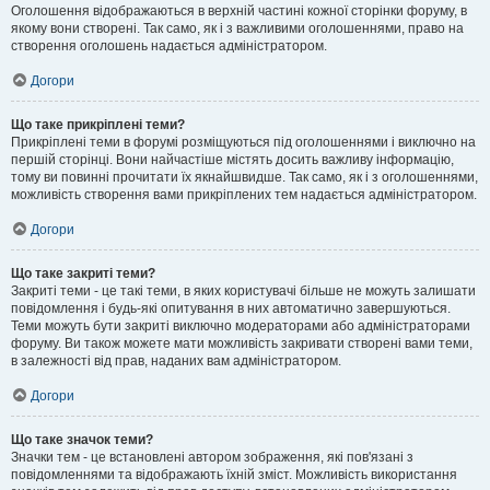
Оголошення відображаються в верхній частині кожної сторінки форуму, в
якому вони створені. Так само, як і з важливими оголошеннями, право на
створення оголошень надається адміністратором.
Догори
Що таке прикріплені теми?
Прикріплені теми в форумі розміщуються під оголошеннями і виключно на
першій сторінці. Вони найчастіше містять досить важливу інформацію,
тому ви повинні прочитати їх якнайшвидше. Так само, як і з оголошеннями,
можливість створення вами прикріплених тем надається адміністратором.
Догори
Що таке закриті теми?
Закриті теми - це такі теми, в яких користувачі більше не можуть залишати
повідомлення і будь-які опитування в них автоматично завершуються.
Теми можуть бути закриті виключно модераторами або адміністраторами
форуму. Ви також можете мати можливість закривати створені вами теми,
в залежності від прав, наданих вам адміністратором.
Догори
Що таке значок теми?
Значки тем - це встановлені автором зображення, які пов'язані з
повідомленнями та відображають їхній зміст. Можливість використання