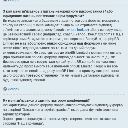
Догори
З ким мені зв'язатись з питань некоректного використання і / або
юридичних питань, пов'язаних з цим форумом?
Ви можете зв'язатися з будь-яким з адміністраторів форуму, вказаних в
списку на сторінці "Наша команда". Якщо ви не отримаєте відповіді,
зв'яжіться з власником домену (введіть
whois lookup
) або, у випадку, якщо
це безкоштовний сервіс (наприклад, chat.ru, Yahoo!, free.fr, f2s.com і т. п.), з
керівництвом або адміністратором цього сервера. Врахуйте, що phpBB
Limited
не має абсолютно ніякої юрисдикції над форумом
і не може
нести ніякої відповідальності за те, ким і як даний форум
використовується. Не звертайтесь до phpBB Limited з юридичних питань
(про припинення роботи форуму, відповідальності за нього і т. д.), які
безпосередньо не стосуються
до сайту phpBB.com або які частково
належать до програмного забезпечення phpBB Limited. Якщо ж ви все-
таки надішлете email на адресу phpBB Limited з приводу використання
цього форуму
третьою стороною
, то не чекайте детальної відповіді чи
будь-якої відповіді взагалі.
Догори
Як мені зв'язатися з адміністратором конференції?
Всі користувачі даного форуму можуть використовувати відповідну форму
на сторінці "Зв'язатися з адміністрацією", якщо дана функція включена
адміністратором.
Зареєстровані користувачі також можуть скористатися контактами на
сторінці "Наша команда".