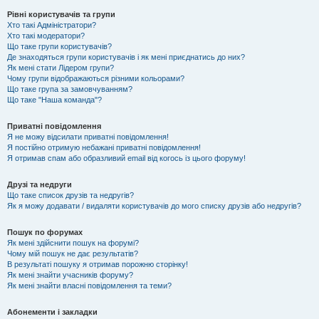
Рівні користувачів та групи
Хто такі Адміністратори?
Хто такі модератори?
Що таке групи користувачів?
Де знаходяться групи користувачів і як мені приєднатись до них?
Як мені стати Лідером групи?
Чому групи відображаються різними кольорами?
Що таке група за замовчуванням?
Що таке "Наша команда"?
Приватні повідомлення
Я не можу відсилати приватні повідомлення!
Я постійно отримую небажані приватні повідомлення!
Я отримав спам або образливий email від когось із цього форуму!
Друзі та недруги
Що таке список друзів та недругів?
Як я можу додавати / видаляти користувачів до мого списку друзів або недругів?
Пошук по форумах
Як мені здійснити пошук на форумі?
Чому мій пошук не дає результатів?
В результаті пошуку я отримав порожню сторінку!
Як мені знайти учасників форуму?
Як мені знайти власні повідомлення та теми?
Абонементи і закладки