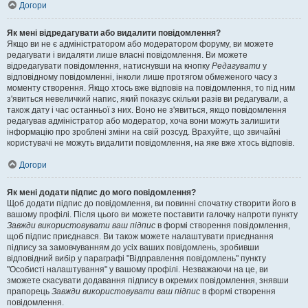
Догори
Як мені відредагувати або видалити повідомлення?
Якщо ви не є адміністратором або модератором форуму, ви можете
редагувати і видаляти лише власні повідомлення. Ви можете
відредагувати повідомлення, натиснувши на кнопку
Редагувати
у
відповідному повідомленні, інколи лише протягом обмеженого часу з
моменту створення. Якщо хтось вже відповів на повідомлення, то під ним
з'явиться невеличкий напис, який показує скільки разів ви редагували, а
також дату і час останньої з них. Воно не з'явиться, якщо повідомлення
редагував адміністратор або модератор, хоча вони можуть залишити
інформацію про зроблені зміни на свій розсуд. Врахуйте, що звичайні
користувачі не можуть видалити повідомлення, на яке вже хтось відповів.
Догори
Як мені додати підпис до мого повідомлення?
Щоб додати підпис до повідомлення, ви повинні спочатку створити його в
вашому профілі. Після цього ви можете поставити галочку напроти пункту
Завжди використовувати ваш підпис
в формі створення повідомлення,
щоб підпис приєднався. Ви також можете налаштувати приєднання
підпису за замовчуванням до усіх ваших повідомлень, зробивши
відповідний вибір у параграфі "Відправлення повідомлень" пункту
"Особисті налаштування" у вашому профілі. Незважаючи на це, ви
зможете скасувати додавання підпису в окремих повідомлення, знявши
прапорець
Завжди використовувати ваш підпис
в формі створення
повідомлення.