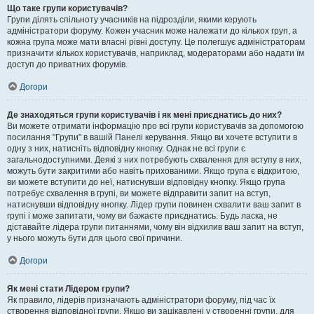
Що таке групи користувачів?
Групи ділять спільноту учасників на підрозділи, якими керують
адміністратори форуму. Кожен учасник може належати до кількох груп, а
кожна група може мати власні рівні доступу. Це полегшує адміністраторам
призначити кількох користувачів, наприклад, модераторами або надати їм
доступ до приватних форумів.
Догори
Де знаходяться групи користувачів і як мені приєднатись до них?
Ви можете отримати інформацію про всі групи користувачів за допомогою
посилання "Групи" в вашій Панелі керування. Якщо ви хочете вступити в
одну з них, натисніть відповідну кнопку. Однак не всі групи є
загальнодоступними. Деякі з них потребують схвалення для вступу в них,
можуть бути закритими або навіть прихованими. Якщо група є відкритою,
ви можете вступити до неї, натиснувши відповідну кнопку. Якщо група
потребує схвалення в групі, ви можете відправити запит на вступ,
натиснувши відповідну кнопку. Лідер групи повинен схвалити ваш запит в
групі і може запитати, чому ви бажаєте приєднатись. Будь ласка, не
діставайте лідера групи питаннями, чому він відхилив ваш запит на вступ,
у нього можуть бути для цього свої причини.
Догори
Як мені стати Лідером групи?
Як правило, лідерів призначають адміністратори форуму, під час їх
створення відповідної групи. Якщо ви зацікавлені у створенні групи, для