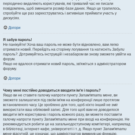
періодично видаляють користувачів, які тривалий час не писали
повідомлень, щоб зменшити розмір бази даних. Якщо це трапилось,
спробуйте ще раз зареєструватись і активніше приймати участь у
дискусіях.
Догори
Я забув пароль!
Не панікуйте! Хоча ваш пароль не може бути відновлено, вам легко
отримати новий. Перейдіть на сторінку логування та натисніть
Забули
пароль?
. Дотримуйтесь інструкцій і незабаром ви знову зможете увійти на
форум.
Якщо не вдалося отримати новий пароль, зв'яжіться з адміністратором
форуму.
Догори
Чому мені постійно доводиться вводити ім’я і пароль?
Якщо ви не ставите галочку напроти пункту
Запам'ятати мене
, ви
зможете залишатися під своїм ім'ям на конференції лише протягом
встановленого часу. Це зроблено для того, щоб ніхто інший не зміг
використати ваш обліковий запис. Для того щоб вам не доводилося
вводити ім'я користувача і пароль кожного разу, ви можете поставити
галочку напроти пункту
Запам'ятати мене
при вході на конференцію. Не
рекомендується робити це на загальнодоступному комп'ютері, наприклад
в бібліотеці, інтернет-кафе, університеті і т. д. Якщо пункт
Запам'ятати
мене
відсутній, це означає, що адміністратор вимкнув цю функцію.