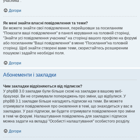
учасника".
Догори
Як мені знайти власні повідомлення та теми?
Ви можете знайти свої повідомлення, перейшовши за посиланням
"Показати ваші повідомлення" в панелі керування на головній сторінці,
"Знайти усі повідомлення учасника" на сторінці вашого профілю на форумі
або посиланням "Ваші повідомлення" в меню "Посилання"на головній
сторінці. Щоб знайти створені вами теми, скористайтесь розширеним
пошуком і задайте необхідні поля.
Догори
Абонементи і закладки
Чим закладки відрізняються від підписок?
У phpBB 3.0 закладки були більше схожі на закладки в вашому веб-
браузері. Ви не отримували попереджень про зміни, що відбулися. У
phpBB 3.1 закладки більше нагадують підписки на теми. Ви можете
отримувати повідомлення про оновлення в темі, що знаходиться у вас в
закладках. У разі підписки, ви будете отримувати повідомлення про зміни
в темі чи форумі. Налаштування повідомлень для закладок і підписок
можна задати на вкладці "Особисті налаштування" особистого розділу.
Догори