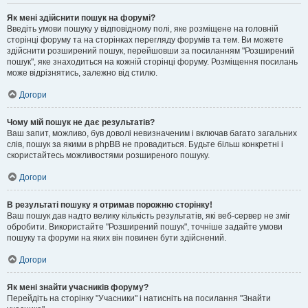
Як мені здійснити пошук на форумі?
Введіть умови пошуку у відповідному полі, яке розміщене на головній
сторінці форуму та на сторінках перегляду форумів та тем. Ви можете
здійснити розширений пошук, перейшовши за посиланням "Розширений
пошук", яке знаходиться на кожній сторінці форуму. Розміщення посилань
може відрізнятись, залежно від стилю.
Догори
Чому мій пошук не дає результатів?
Ваш запит, можливо, був доволі невизначеним і включав багато загальних
слів, пошук за якими в phpBB не провадиться. Будьте більш конкретні і
скористайтесь можливостями розширеного пошуку.
Догори
В результаті пошуку я отримав порожню сторінку!
Ваш пошук дав надто велику кількість результатів, які веб-сервер не зміг
обробити. Використайте "Розширений пошук", точніше задайте умови
пошуку та форуми на яких він повинен бути здійснений.
Догори
Як мені знайти учасників форуму?
Перейдіть на сторінку "Учасники" і натисніть на посилання "Знайти