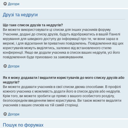
Догори
Друзі та недруги
Що таке список друзів та недругів?
Ви можете використовувати ці списки для інших учасників форуму.
Учасники, додані до списку друзів, будуть відображатись в вашій Панелі
керування для швидкого доступу до інформації про те, чи вони зараз в
мережі, і для відсилання їм приватних повідомлень. Повідомлення від цих
користувачів можуть виділятись, залежно від встановленого стилю
конференції. Якщо ви додали учасника в список ваших недругів, усі його
повідомлення буде приховано за замовчуванням.
Догори
Як я можу додавати / видаляти користувачів до мого списку друзів або
недругів?
Ви можете додавати учасників в свої списки двома способами. В профілі
кожного учасника є можливість додати його в список друзів або недругів.
Крім того, ви можете зробити це прямо з вашого особистого розділу,
безпосереднім введенням імені користувача. Ви також можете видаляти
учасників з ваших списків на тій самій сторінці.
Догори
Пошук по форумах