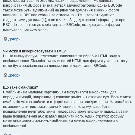
щодо форматування окремих частин повідомлення. Можливість
використання BBCode визначається адміністратором, однак BBCode
також може бути відключений на рівні повідомлення в кожній формі
написання. BBCode схожий за стилем на HTML, теги оточуються
квадратними дужками [ і ], а не в < і > ;. За додатковою інформацією про
BBCode зверніться до керівництва з BBCode, яка доступна з форми
написання повідомлення.
Догори
Чи можу я використовувати HTML?
Ні. На цьому форумі неможливе написання та обробка HTML-коду в
повідомленнях. Більшість можливостей HTML для форматування тексту
може бути реалізована за допомогою використання BBCode.
Догори
Що таке смайлики?
Смайлики - це маленькі картинки, які можуть бути використані для
передачі емоцій, наприклад, :) означає радість, :( означає сум. Весь список
смайликів можна побачити в формі написання повідомлення. Намагайтесь
не зловживати, використовуючи їх: вони легко можуть зробити
повідомлення нечитабельним і модератор може вирішити відредагувати
ваше повідомлення або взагалі видалити його. Адміністратор форуму
може обмежувати кількість смайликів, які можна використовувати в
повідомленні.