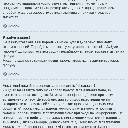
періодично видаляють користувачів, які тривалий час не писали
повідомлень, щоб зменшити розмір бази даних. Якщо це трапилось,
спробуйте ще раз зареєструватись і активніше приймати участь у
дискусіях.
Догори
Я забув пароль!
Не панікуйте! Хоча ваш пароль не може бути відновлено, вам легко
отримати новий. Перейдіть на сторінку логування та натисніть
Забули
пароль?
. Дотримуйтесь інструкцій і незабаром ви знову зможете увійти на
форум.
Якщо не вдалося отримати новий пароль, зв'яжіться з адміністратором
форуму.
Догори
Чому мені постійно доводиться вводити ім’я і пароль?
Якщо ви не ставите галочку напроти пункту
Запам'ятати мене
, ви
зможете залишатися під своїм ім'ям на конференції лише протягом
встановленого часу. Це зроблено для того, щоб ніхто інший не зміг
використати ваш обліковий запис. Для того щоб вам не доводилося
вводити ім'я користувача і пароль кожного разу, ви можете поставити
галочку напроти пункту
Запам'ятати мене
при вході на конференцію. Не
рекомендується робити це на загальнодоступному комп'ютері, наприклад
в бібліотеці, інтернет-кафе, університеті і т. д. Якщо пункт
Запам'ятати
мене
відсутній, це означає, що адміністратор вимкнув цю функцію.