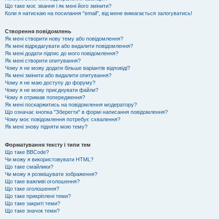
Що таке моє звання і як мені його змінити?
Коли я натискаю на посилання "email", від мене вимагається залогуватись!
Створення повідомлень
Як мені створити нову тему або повідомлення?
Як мені відредагувати або видалити повідомлення?
Як мені додати підпис до мого повідомлення?
Як мені створити опитування?
Чому я не можу додати більше варіантів відповіді?
Як мені змінити або видалити опитування?
Чому я не маю доступу до форуму?
Чому я не можу приєднувати файли?
Чому я отримав попередження?
Як мені поскаржитись на повідомлення модератору?
Що означає кнопка "Зберегти" в формі написання повідомлення?
Чому моє повідомлення потребує схвалення?
Як мені знову підняти мою тему?
Форматування тексту і типи тем
Що таке BBCode?
Чи можу я використовувати HTML?
Що таке смайлики?
Чи можу я розміщувати зображення?
Що таке важливі оголошення?
Що таке оголошення?
Що таке прикріплені теми?
Що таке закриті теми?
Що таке значок теми?