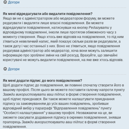
Догори
Як мені відредагувати або видалити повідомлення?
Якщо ви не є адміністратором або модератором форуму, ви можете
редагувати і видаляти лише власні повідомлення. Ви можете
відредагувати повідомлення, натиснувши на кнопку
Редагувати
у
відповідному повідомленні, інколи лише протягом обмеженого часу з
моменту створення. Якщо хтось вже відповів на повідомлення, то під ним
з'явиться невеличкий напис, який показує скільки разів ви редагували, а
також дату і час останньої з них. Воно не з'явиться, якщо повідомлення
редагував адміністратор або модератор, хоча вони можуть залишити
інформацію про зроблені зміни на свій розсуд. Врахуйте, що звичайні
користувачі не можуть видалити повідомлення, на яке вже хтось відповів.
Догори
Як мені додати підпис до мого повідомлення?
Щоб додати підпис до повідомлення, ви повинні спочатку створити його в
вашому профілі. Після цього ви можете поставити галочку напроти пункту
Завжди використовувати ваш підпис
в формі створення повідомлення,
щоб підпис приєднався. Ви також можете налаштувати приєднання
підпису за замовчуванням до усіх ваших повідомлень, зробивши
відповідний вибір у параграфі "Відправлення повідомлень" пункту
"Особисті налаштування" у вашому профілі. Незважаючи на це, ви
зможете скасувати додавання підпису в окремих повідомлення, знявши
прапорець
Завжди використовувати ваш підпис
в формі створення
повідомлення.