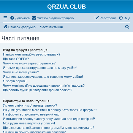
QRZUA.CLUB
Допомога
Зв'язок з адміністрацією
Реєстрація
Вхід
П
Список форумів
Часті питання
о
Часті питання
ш
у
Вхід на форум і реєстрація
Навіщо мені потрібно реєструватися?
к
Що таке COPPA?
Чому я не можу зареєструватись?
Я тільки що зареєструвався, але не можу увійти!
Чому я не можу увійти?
Я колись зареєструвався, але тепер не можу увійти!
Я забув пароль!
Чому мені постійно доводиться вводити ім’я і пароль?
Що робить функція "Видалити файли cookie"?
Параметри та налаштування
Як мені змінити мої налаштування?
Як уникнути появи мого імені в списку "Хто зараз на форумі"?
На форумі встановлено невірний час!
Я встановив власну часову зону, але час все одно невірний!
Моя рідна мова відсутня у списку!
Що означають зображення поряд з моїм ім'ям користувача?
Як мені включити відображення аватари?