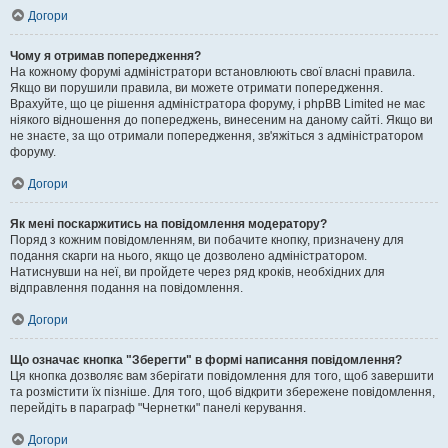
Догори
Чому я отримав попередження?
На кожному форумі адміністратори встановлюють свої власні правила.
Якщо ви порушили правила, ви можете отримати попередження.
Врахуйте, що це рішення адміністратора форуму, і phpBB Limited не має
ніякого відношення до попереджень, винесеним на даному сайті. Якщо ви
не знаєте, за що отримали попередження, зв'яжіться з адміністратором
форуму.
Догори
Як мені поскаржитись на повідомлення модератору?
Поряд з кожним повідомленням, ви побачите кнопку, призначену для
подання скарги на нього, якщо це дозволено адміністратором.
Натиснувши на неї, ви пройдете через ряд кроків, необхідних для
відправлення подання на повідомлення.
Догори
Що означає кнопка "Зберегти" в формі написання повідомлення?
Ця кнопка дозволяє вам зберігати повідомлення для того, щоб завершити
та розмістити їх пізніше. Для того, щоб відкрити збережене повідомлення,
перейдіть в параграф "Чернетки" панелі керування.
Догори