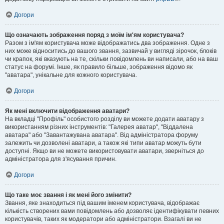
Догори
Що означають зображення поряд з моїм ім'ям користувача?
Разом з ім'ям користувача може відображатись два зображення. Одне з
них може відноситись до вашого звання, зазвичай у вигляді зірочок, блоків
чи крапок, які вказують на те, скільки повідомлень ви написали, або на ваш
статус на форумі. Інше, як правило більше, зображення відомо як
"аватара", унікальне для кожного користувача.
Догори
Як мені включити відображення аватари?
На вкладці "Профіль" особистого розділу ви можете додати аватару з
використанням різних інструментів: "Галерея аватар", "Віддалена
аватара" або "Завантажувана аватара". Від адміністратора форуму
залежить чи дозволені аватари, а також які типи аватар можуть бути
доступні. Якщо ви не можете використовувати аватари, зверніться до
адміністратора для з'ясування причин.
Догори
Що таке моє звання і як мені його змінити?
Звання, яке знаходиться під вашим іменем користувача, відображає
кількість створених вами повідомлень або дозволяє ідентифікувати певних
користувачів, таких як модератори або адміністратори. Взагалі ви не