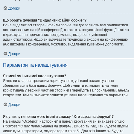
Догори
Що робить функція "Видалити файли cookie"?
Вона видаляє всі створені файли cookie, які дозволяють вам залишатися
авторизованим на цій конференції, а також виконують інші функції, такі як
відстежування прочитаних повідомлень, якщо вони увімкнені
адміністратором. Якщо ви відчуваєте труднощі з входом на конференцію
або виходом з конференції, можливо, видалення куків може допомогти.
Догори
Параметри та налаштування
Як мені змінити мої налаштування?
Якщо ви є зареєстрованим користувачем, усі ваші налаштування
зберігаються в базі даних форуму. Щоб змінити їх, клацніть на імені
користувача у верхній частині сторінки і перейдіть за посиланням
Панель
керування
. Там ви зможете змінити усі ваші налаштування та параметри.
Догори
Як уникнути появи мого імені в списку "Хто зараз на форумі"?
На вкладці "Особисті настройки" в панелі керування ви знайдете опцію
Приховати моє перебування на форумі
. Виберіть
Так
, і ви будете видимі
лише адміністраторам, модераторам та собі. Для всіх інших ви будете