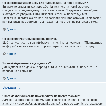
Як мені зробити закладку або підписатись на певні форуми?
Ви можете створити закладку або підписатись на певні форуми,
клацнувши по відповідному посиланню в меню "Керування темою", яке
знаходиться у верхній і нижній частині сторінки перегляду тем.
Відзначивши галочкою пункт "Повідомляти мені про отримання відповіді"
при відправці повідомлення, ви також підпишетеся на відповідну тему.
Догори
Як мені підписатись на певний форум?
Щоб підписатись на певний форум, натисніть на посилання "Підписатись
на форум" в нижній частині сторінки перегляду відповідного форуму.
Догори
Як мені відмовитись від підписки?
Для відмови від підписки, перейдіть в Панель керування і натисніть на
посилання "Підписки".
Догори
Вкладення
Які саме файли можна приєднувати на цьому форумі?
Адміністратор кожного форуму сам визначає типи файлів. Якщо ви не
знаєте, які саме файли дозволені, запитайте про це адміністратора цього