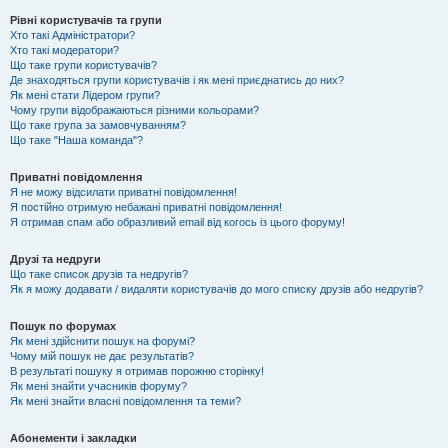
Рівні користувачів та групи
Хто такі Адміністратори?
Хто такі модератори?
Що таке групи користувачів?
Де знаходяться групи користувачів і як мені приєднатись до них?
Як мені стати Лідером групи?
Чому групи відображаються різними кольорами?
Що таке група за замовчуванням?
Що таке "Наша команда"?
Приватні повідомлення
Я не можу відсилати приватні повідомлення!
Я постійно отримую небажані приватні повідомлення!
Я отримав спам або образливий email від когось із цього форуму!
Друзі та недруги
Що таке список друзів та недругів?
Як я можу додавати / видаляти користувачів до мого списку друзів або недругів?
Пошук по форумах
Як мені здійснити пошук на форумі?
Чому мій пошук не дає результатів?
В результаті пошуку я отримав порожню сторінку!
Як мені знайти учасників форуму?
Як мені знайти власні повідомлення та теми?
Абонементи і закладки