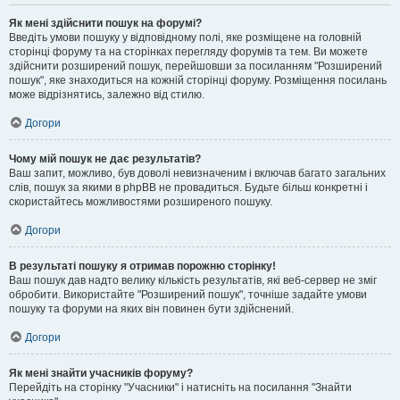
Як мені здійснити пошук на форумі?
Введіть умови пошуку у відповідному полі, яке розміщене на головній
сторінці форуму та на сторінках перегляду форумів та тем. Ви можете
здійснити розширений пошук, перейшовши за посиланням "Розширений
пошук", яке знаходиться на кожній сторінці форуму. Розміщення посилань
може відрізнятись, залежно від стилю.
Догори
Чому мій пошук не дає результатів?
Ваш запит, можливо, був доволі невизначеним і включав багато загальних
слів, пошук за якими в phpBB не провадиться. Будьте більш конкретні і
скористайтесь можливостями розширеного пошуку.
Догори
В результаті пошуку я отримав порожню сторінку!
Ваш пошук дав надто велику кількість результатів, які веб-сервер не зміг
обробити. Використайте "Розширений пошук", точніше задайте умови
пошуку та форуми на яких він повинен бути здійснений.
Догори
Як мені знайти учасників форуму?
Перейдіть на сторінку "Учасники" і натисніть на посилання "Знайти