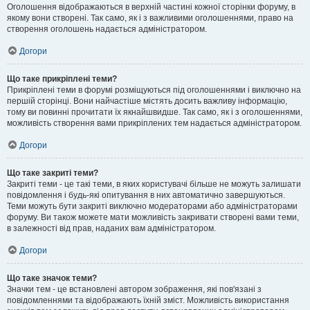
Оголошення відображаються в верхній частині кожної сторінки форуму, в
якому вони створені. Так само, як і з важливими оголошеннями, право на
створення оголошень надається адміністратором.
Догори
Що таке прикріплені теми?
Прикріплені теми в форумі розміщуються під оголошеннями і виключно на
першій сторінці. Вони найчастіше містять досить важливу інформацію,
тому ви повинні прочитати їх якнайшвидше. Так само, як і з оголошеннями,
можливість створення вами прикріплених тем надається адміністратором.
Догори
Що таке закриті теми?
Закриті теми - це такі теми, в яких користувачі більше не можуть залишати
повідомлення і будь-які опитування в них автоматично завершуються.
Теми можуть бути закриті виключно модераторами або адміністраторами
форуму. Ви також можете мати можливість закривати створені вами теми,
в залежності від прав, наданих вам адміністратором.
Догори
Що таке значок теми?
Значки тем - це встановлені автором зображення, які пов'язані з
повідомленнями та відображають їхній зміст. Можливість використання