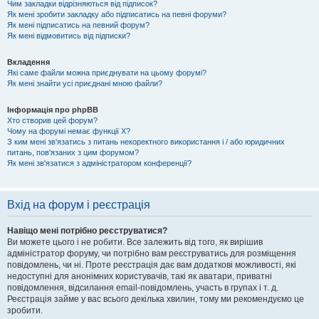
Чим закладки відрізняються від підписок?
Як мені зробити закладку або підписатись на певні форуми?
Як мені підписатись на певний форум?
Як мені відмовитись від підписки?
Вкладення
Які саме файли можна приєднувати на цьому форумі?
Як мені знайти усі приєднані мною файли?
Інформація про phpBB
Хто створив цей форум?
Чому на форумі немає функції X?
З ким мені зв'язатись з питань некоректного використання і / або юридичних
питань, пов'язаних з цим форумом?
Як мені зв'язатися з адміністратором конференції?
Вхід на форум і реєстрація
Навіщо мені потрібно реєструватися?
Ви можете цього і не робити. Все залежить від того, як вирішив
адміністратор форуму, чи потрібно вам реєструватись для розміщення
повідомлень, чи ні. Проте реєстрація дає вам додаткові можливості, які
недоступні для анонімних користувачів, такі як аватари, приватні
повідомлення, відсилання email-повідомлень, участь в групах і т. д.
Реєстрація займе у вас всього декілька хвилин, тому ми рекомендуємо це
зробити.