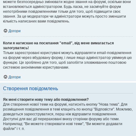
можете безпосередньо змінювати жодне звання на форумі, оскільки вони
встановлюються адміністратором. Будь ласка, не засмічуйте форум
непотрібними повідомленнями тільки для того, щоб підвищити своє
звання. За це модератори чи адміністратори можуть просто зменшити
кількість написаних вами повідомлень.
Догори
Коли я натискаю на посилання "email", від мене вимагається
залогуватись!
Тільки зареєстровані користувачі можуть відправляти email-повідомлення
на форумі через вбудовану форму, і лише якщо адміністратор увімкнув цю
функцію. Це зроблено для того, щоб запобігти зловживанню поштовою
системою анонімними користувачами.
Догори
Створення повідомлень
Як мені створити нову тему або повідомлення?
Для створення нової теми на форумі, натисніть кнопку "Нова тема". Для
розміщення повідомлення в темі клацніть по кнопці "Відповісти". Можливо,
доведеться зареєструватися, перш ніж відправити повідомлення.
Доступні для вас дії перераховані внизу сторінки форуму або теми.
Наприклад: "Ви можете створювати нові теми", "Ви можете додавати
файли" і т. п.