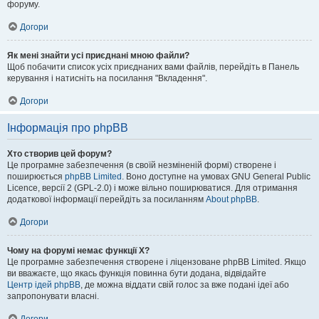
форуму.
Догори
Як мені знайти усі приєднані мною файли?
Щоб побачити список усіх приєднаних вами файлів, перейдіть в Панель
керування і натисніть на посилання "Вкладення".
Догори
Інформація про phpBB
Хто створив цей форум?
Це програмне забезпечення (в своїй незміненій формі) створене і
поширюється
phpBB Limited
. Воно доступне на умовах GNU General Public
Licence, версії 2 (GPL-2.0) і може вільно поширюватися. Для отримання
додаткової інформації перейдіть за посиланням
About phpBB
.
Догори
Чому на форумі немає функції X?
Це програмне забезпечення створене і ліцензоване phpBB Limited. Якщо
ви вважаєте, що якась функція повинна бути додана, відвідайте
Центр ідей phpBB
, де можна віддати свій голос за вже подані ідеї або
запропонувати власні.