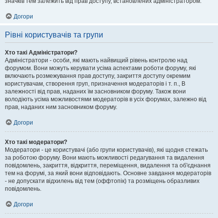
значків тем залежить від прав доступу, встановлених адміністратором.
Догори
Рівні користувачів та групи
Хто такі Адміністратори?
Адміністратори - особи, які мають найвищий рівень контролю над
форумом. Вони можуть керувати усіма аспектами роботи форуму, які
включають розмежування прав доступу, закриття доступу окремим
користувачам, створення груп, призначення модераторів і т. п., В
залежності від прав, наданих їм засновником форуму. Також вони
володіють усіма можливостями модераторів в усіх форумах, залежно від
прав, наданих ним засновником форуму.
Догори
Хто такі модератори?
Модератори - це користувачі (або групи користувачів), які щодня стежать
за роботою форуму. Вони мають можливості редагування та видалення
повідомлень, закриття, відкриття, переміщення, видалення та об'єднання
тем на форумі, за який вони відповідають. Основне завдання модераторів
- не допускати відхилень від тем (оффтопік) та розміщень образливих
повідомлень.
Догори