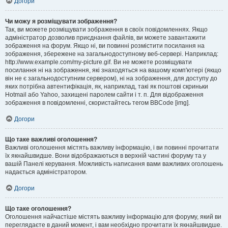
Догори
Чи можу я розміщувати зображення?
Так, ви можете розміщувати зображення в своїх повідомленнях. Якщо
адміністратор дозволив приєднання файлів, ви можете завантажити
зображення на форум. Якщо ні, ви повинні розмістити посилання на
зображення, збережене на загальнодоступному веб-сервері. Наприклад:
http://www.example.com/my-picture.gif. Ви не можете розміщувати
посилання ні на зображення, які знаходяться на вашому комп'ютері (якщо
він не є загальнодоступним сервером), ні на зображення, для доступу до
яких потрібна автентифікація, як, наприклад, такі як поштові скриньки
Hotmail або Yahoo, захищені паролем сайти і т. п. Для відображення
зображення в повідомленні, скористайтесь тегом BBCode [img].
Догори
Що таке важливі оголошення?
Важливі оголошення містять важливу інформацію, і ви повинні прочитати
їх якнайшвидше. Вони відображаються в верхній частині форуму та у
вашій Панелі керування. Можливість написання вами важливих оголошень
надається адміністратором.
Догори
Що таке оголошення?
Оголошення найчастіше містять важливу інформацію для форуму, який ви
переглядаєте в даний момент, і вам необхідно прочитати їх якнайшвидше.