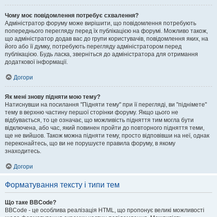
Чому моє повідомлення потребує схвалення?
Адміністратор форуму може вирішити, що повідомлення потребують
попереднього перегляду перед їх публікацією на форумі. Можливо також,
що адміністратор додав вас до групи користувачів, повідомлення яких, на
його або її думку, потребують перегляду адміністратором перед
публікацією. Будь ласка, зверніться до адміністратора для отримання
додаткової інформації.
Догори
Як мені знову підняти мою тему?
Натиснувши на посилання "Підняти тему" при її перегляді, ви "піднімете"
тему в верхню частину першої сторінки форуму. Якщо цього не
відбувається, то це означає, що можливість підняття тим могла бути
відключена, або час, який повинен пройти до повторного підняття теми,
ще не вийшов. Також можна підняти тему, просто відповівши на неї, однак
переконайтесь, що ви не порушуєте правила форуму, в якому
знаходитесь.
Догори
Форматування тексту і типи тем
Що таке BBCode?
BBCode - це особлива реалізація HTML, що пропонує великі можливості