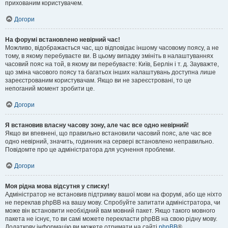
прихованим користувачем.
Догори
На форумі встановлено невірний час!
Можливо, відображається час, що відповідає іншому часовому поясу, а не
тому, в якому перебуваєте ви. В цьому випадку змініть в налаштуваннях
часовий пояс на той, в якому ви перебуваєте: Київ, Берлін і т. д. Зауважте,
що зміна часового поясу та багатьох інших налаштувань доступна лише
зареєстрованим користувачам. Якщо ви не зареєстровані, то це
непоганий момент зробити це.
Догори
Я встановив власну часову зону, але час все одно невірний!
Якщо ви впевнені, що правильно встановили часовий пояс, але час все
одно невірний, значить, годинник на сервері встановлено неправильно.
Повідомте про це адміністратора для усунення проблеми.
Догори
Моя рідна мова відсутня у списку!
Адміністратор не встановив підтримку вашої мови на форумі, або ще ніхто
не переклав phpBB на вашу мову. Спробуйте запитати адміністратора, чи
може він встановити необхідний вам мовний пакет. Якщо такого мовного
пакета не існує, то ви самі можете перекласти phpBB на свою рідну мову.
Додаткову інформацію ви можете отримати на сайті
phpBB
®.