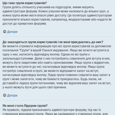
Що таке групи користувачів?
Групи ділять спільноту учасників на підрозділи, якими керують
адміністратори форуму. Кожен учасник може належати до кількох груп, а
кожна група може мати власні рівні доступу. Це полегшує адміністраторам
призначити кількох користувачів, наприклад, модераторами або надати їм
доступ до приватних форумів.
Догори
Де знаходяться групи користувачів і як мені приєднатись до них?
Ви можете отримати інформацію про всі групи користувачів за допомогою
посилання "Групи" в вашій Панелі керування. Якщо ви хочете вступити в
одну з них, натисніть відповідну кнопку. Однак не всі групи є
загальнодоступними. Деякі з них потребують схвалення для вступу в них,
можуть бути закритими або навіть прихованими. Якщо група є відкритою,
ви можете вступити до неї, натиснувши відповідну кнопку. Якщо група
потребує схвалення в групі, ви можете відправити запит на вступ,
натиснувши відповідну кнопку. Лідер групи повинен схвалити ваш запит в
групі і може запитати, чому ви бажаєте приєднатись. Будь ласка, не
діставайте лідера групи питаннями, чому він відхилив ваш запит на вступ,
у нього можуть бути для цього свої причини.
Догори
Як мені стати Лідером групи?
Як правило, лідерів призначають адміністратори форуму, під час їх
створення відповідної групи. Якщо ви зацікавлені у створенні групи, для