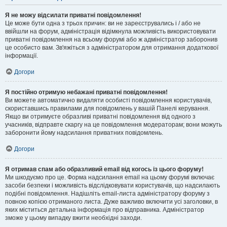
Я не можу відсилати приватні повідомлення!
Це може бути одна з трьох причин: ви не зареєструвались і / або не
ввійшли на форум, адміністрація відімкнула можливість використовувати
приватні повідомлення на всьому форумі або ж адміністратор заборонив
це особисто вам. Зв'яжіться з адміністратором для отримання додаткової
інформації.
Догори
Я постійно отримую небажані приватні повідомлення!
Ви можете автоматично видаляти особисті повідомлення користувачів,
скориставшись правилами для повідомлень у вашій Панелі керування.
Якщо ви отримуєте образливі приватні повідомлення від одного з
учасників, відправте скаргу на це повідомлення модераторам; вони можуть
заборонити йому надсилання приватних повідомлень.
Догори
Я отримав спам або образливий email від когось із цього форуму!
Ми шкодуємо про це. Форма надсилання email на цьому форумі включає
засоби безпеки і можливість відслідковувати користувачів, що надсилають
подібні повідомлення. Надішліть email-листа адміністратору форуму з
повною копією отриманого листа. Дуже важливо включити усі заголовки, в
яких міститься детальна інформація про відправника. Адміністратор
зможе у цьому випадку вжити необхідні заходи.