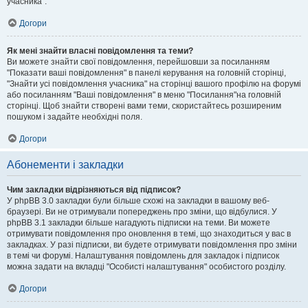
учасника".
Догори
Як мені знайти власні повідомлення та теми?
Ви можете знайти свої повідомлення, перейшовши за посиланням
"Показати ваші повідомлення" в панелі керування на головній сторінці,
"Знайти усі повідомлення учасника" на сторінці вашого профілю на форумі
або посиланням "Ваші повідомлення" в меню "Посилання"на головній
сторінці. Щоб знайти створені вами теми, скористайтесь розширеним
пошуком і задайте необхідні поля.
Догори
Абонементи і закладки
Чим закладки відрізняються від підписок?
У phpBB 3.0 закладки були більше схожі на закладки в вашому веб-
браузері. Ви не отримували попереджень про зміни, що відбулися. У
phpBB 3.1 закладки більше нагадують підписки на теми. Ви можете
отримувати повідомлення про оновлення в темі, що знаходиться у вас в
закладках. У разі підписки, ви будете отримувати повідомлення про зміни
в темі чи форумі. Налаштування повідомлень для закладок і підписок
можна задати на вкладці "Особисті налаштування" особистого розділу.
Догори