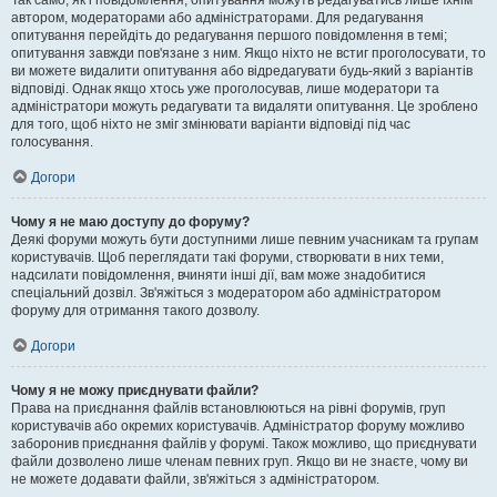
Так само, як і повідомлення, опитування можуть редагуватись лише їхнім
автором, модераторами або адміністраторами. Для редагування
опитування перейдіть до редагування першого повідомлення в темі;
опитування завжди пов'язане з ним. Якщо ніхто не встиг проголосувати, то
ви можете видалити опитування або відредагувати будь-який з варіантів
відповіді. Однак якщо хтось уже проголосував, лише модератори та
адміністратори можуть редагувати та видаляти опитування. Це зроблено
для того, щоб ніхто не зміг змінювати варіанти відповіді під час
голосування.
Догори
Чому я не маю доступу до форуму?
Деякі форуми можуть бути доступними лише певним учасникам та групам
користувачів. Щоб переглядати такі форуми, створювати в них теми,
надсилати повідомлення, вчиняти інші дії, вам може знадобитися
спеціальний дозвіл. Зв'яжіться з модератором або адміністратором
форуму для отримання такого дозволу.
Догори
Чому я не можу приєднувати файли?
Права на приєднання файлів встановлюються на рівні форумів, груп
користувачів або окремих користувачів. Адміністратор форуму можливо
заборонив приєднання файлів у форумі. Також можливо, що приєднувати
файли дозволено лише членам певних груп. Якщо ви не знаєте, чому ви
не можете додавати файли, зв'яжіться з адміністратором.