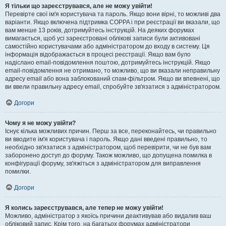
Я тільки що зареєструвався, але не можу увійти!
Перевірте свої ім'я користувача та пароль. Якщо вони вірні, то можливі два
варіанти. Якщо включена підтримка COPPA і при реєстрації ви вказали, що
вам менше 13 років, дотримуйтесь інструкцій. На деяких форумах
вимагається, щоб усі зареєстровані облікові записи були активовані
самостійно користувачами або адміністратором до входу в систему. Ця
інформація відображається в процесі реєстрації. Якщо вам було
надіслано email-повідомлення поштою, дотримуйтесь інструкцій. Якщо
email-повідомлення не отримано, то можливо, що ви вказали неправильну
адресу email або вона заблокований спам-фільтром. Якщо ви впевнені, що
ви ввели правильну адресу email, спробуйте зв'язатися з адміністратором.
Догори
Чому я не можу увійти?
Існує кілька можливих причин. Перш за все, переконайтесь, чи правильно
ви вводите ім'я користувача і пароль. Якщо дані введені правильно, то
необхідно зв'язатися з адміністратором, щоб перевірити, чи не був вам
заборонено доступ до форуму. Також можливо, що допущена помилка в
конфігурації форуму, зв'яжіться з адміністратором для виправлення
помилки.
Догори
Я колись зареєструвався, але тепер не можу увійти!
Можливо, адміністратор з якоїсь причини деактивував або видалив ваш
обліковий запис. Крім того, на багатьох форумах адміністратори