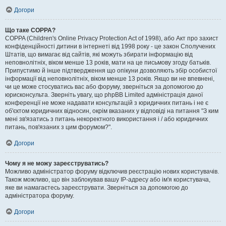
Догори
Що таке COPPA?
COPPA (Children's Online Privacy Protection Act of 1998), або Акт про захист
конфіденційності дитини в інтернеті від 1998 року - це закон Сполучених
Штатів, що вимагає від сайтів, які можуть збирати інформацію від
неповнолітніх, віком менше 13 років, мати на це письмову згоду батьків.
Припустимо й інше підтвердження що опікуни дозволяють збір особистої
інформації від неповнолітніх, віком менше 13 років. Якщо ви не впевнені,
чи це може стосуватись вас або форуму, зверніться за допомогою до
юрисконсульта. Зверніть увагу, що phpBB Limited адміністрація даної
конференції не може надавати консультацій з юридичних питань і не є
об'єктом юридичних відносин, окрім вказаних у відповіді на питання "З ким
мені зв'язатись з питань некоректного використання і / або юридичних
питань, пов'язаних з цим форумом?".
Догори
Чому я не можу зареєструватись?
Можливо адміністратор форуму відключив реєстрацію нових користувачів.
Також можливо, що він заблокував вашу IP-адресу або ім'я користувача,
яке ви намагаєтесь зареєструвати. Зверніться за допомогою до
адміністратора форуму.
Догори