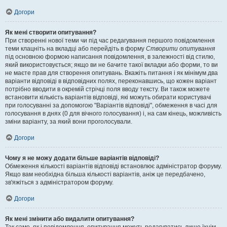
Догори
Як мені створити опитування?
При створенні нової теми чи під час редагування першого повідомлення
теми клацніть на вкладці або перейдіть в форму
Створити опитування
під основною формою написання повідомлення, в залежності від стилю,
який використовується; якщо ви не бачите такої вкладки або форми, то ви
не маєте прав для створення опитувань. Вкажіть питання і як мінімум два
варіанти відповіді в відповідних полях, переконавшись, що кожен варіант
потрібно вводити в окремій стрічці поля вводу тексту. Ви також можете
встановити кількість варіантів відповіді, які можуть обирати користувачі
при голосуванні за допомогою "Варіантів відповіді", обмеження в часі для
голосування в днях (0 для вічного голосування) і, на сам кінець, можливість
зміни варіанту, за який вони проголосували.
Догори
Чому я не можу додати більше варіантів відповіді?
Обмеження кількості варіантів відповіді встановлює адміністратор форуму.
Якщо вам необхідна більша кількості варіантів, аніж це передбачено,
зв'яжіться з адміністратором форуму.
Догори
Як мені змінити або видалити опитування?