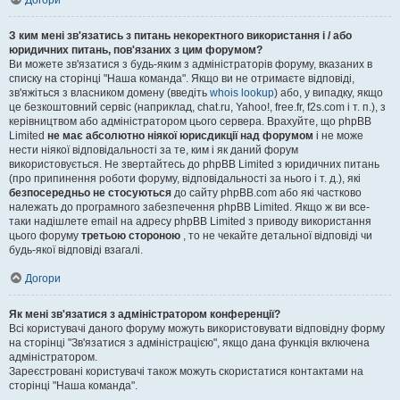
Догори
З ким мені зв'язатись з питань некоректного використання і / або
юридичних питань, пов'язаних з цим форумом?
Ви можете зв'язатися з будь-яким з адміністраторів форуму, вказаних в
списку на сторінці "Наша команда". Якщо ви не отримаєте відповіді,
зв'яжіться з власником домену (введіть
whois lookup
) або, у випадку, якщо
це безкоштовний сервіс (наприклад, chat.ru, Yahoo!, free.fr, f2s.com і т. п.), з
керівництвом або адміністратором цього сервера. Врахуйте, що phpBB
Limited
не має абсолютно ніякої юрисдикції над форумом
і не може
нести ніякої відповідальності за те, ким і як даний форум
використовується. Не звертайтесь до phpBB Limited з юридичних питань
(про припинення роботи форуму, відповідальності за нього і т. д.), які
безпосередньо не стосуються
до сайту phpBB.com або які частково
належать до програмного забезпечення phpBB Limited. Якщо ж ви все-
таки надішлете email на адресу phpBB Limited з приводу використання
цього форуму
третьою стороною
, то не чекайте детальної відповіді чи
будь-якої відповіді взагалі.
Догори
Як мені зв'язатися з адміністратором конференції?
Всі користувачі даного форуму можуть використовувати відповідну форму
на сторінці "Зв'язатися з адміністрацією", якщо дана функція включена
адміністратором.
Зареєстровані користувачі також можуть скористатися контактами на
сторінці "Наша команда".