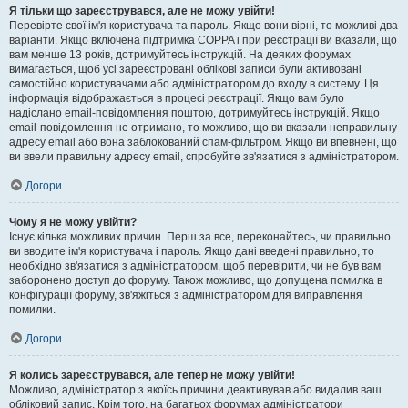
Я тільки що зареєструвався, але не можу увійти!
Перевірте свої ім'я користувача та пароль. Якщо вони вірні, то можливі два
варіанти. Якщо включена підтримка COPPA і при реєстрації ви вказали, що
вам менше 13 років, дотримуйтесь інструкцій. На деяких форумах
вимагається, щоб усі зареєстровані облікові записи були активовані
самостійно користувачами або адміністратором до входу в систему. Ця
інформація відображається в процесі реєстрації. Якщо вам було
надіслано email-повідомлення поштою, дотримуйтесь інструкцій. Якщо
email-повідомлення не отримано, то можливо, що ви вказали неправильну
адресу email або вона заблокований спам-фільтром. Якщо ви впевнені, що
ви ввели правильну адресу email, спробуйте зв'язатися з адміністратором.
Догори
Чому я не можу увійти?
Існує кілька можливих причин. Перш за все, переконайтесь, чи правильно
ви вводите ім'я користувача і пароль. Якщо дані введені правильно, то
необхідно зв'язатися з адміністратором, щоб перевірити, чи не був вам
заборонено доступ до форуму. Також можливо, що допущена помилка в
конфігурації форуму, зв'яжіться з адміністратором для виправлення
помилки.
Догори
Я колись зареєструвався, але тепер не можу увійти!
Можливо, адміністратор з якоїсь причини деактивував або видалив ваш
обліковий запис. Крім того, на багатьох форумах адміністратори