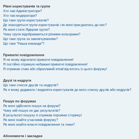
Рівні користувачів та групи
Хто такі Адміністратори?
Хто такі модератори?
Що таке групи користувачів?
Де знаходяться групи користувачів і як мені приєднатись до них?
Як мені стати Лідером групи?
Чому групи відображаються різними кольорами?
Що таке група за замовчуванням?
Що таке "Наша команда"?
Приватні повідомлення
Я не можу відсилати приватні повідомлення!
Я постійно отримую небажані приватні повідомлення!
Я отримав спам або образливий email від когось із цього форуму!
Друзі та недруги
Що таке список друзів та недругів?
Як я можу додавати / видаляти користувачів до мого списку друзів або недругів?
Пошук по форумах
Як мені здійснити пошук на форумі?
Чому мій пошук не дає результатів?
В результаті пошуку я отримав порожню сторінку!
Як мені знайти учасників форуму?
Як мені знайти власні повідомлення та теми?
Абонементи і закладки