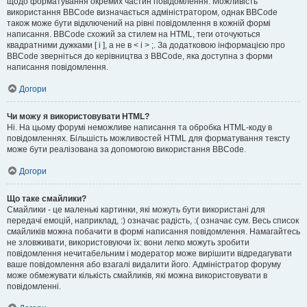
щодо форматування окремих частин повідомлення. Можливість
використання BBCode визначається адміністратором, однак BBCode
також може бути відключений на рівні повідомлення в кожній формі
написання. BBCode схожий за стилем на HTML, теги оточуються
квадратними дужками [ і ], а не в < і > ;. За додатковою інформацією про
BBCode зверніться до керівництва з BBCode, яка доступна з форми
написання повідомлення.
Догори
Чи можу я використовувати HTML?
Ні. На цьому форумі неможливе написання та обробка HTML-коду в
повідомленнях. Більшість можливостей HTML для форматування тексту
може бути реалізована за допомогою використання BBCode.
Догори
Що таке смайлики?
Смайлики - це маленькі картинки, які можуть бути використані для
передачі емоцій, наприклад, :) означає радість, :( означає сум. Весь список
смайликів можна побачити в формі написання повідомлення. Намагайтесь
не зловживати, використовуючи їх: вони легко можуть зробити
повідомлення нечитабельним і модератор може вирішити відредагувати
ваше повідомлення або взагалі видалити його. Адміністратор форуму
може обмежувати кількість смайликів, які можна використовувати в
повідомленні.