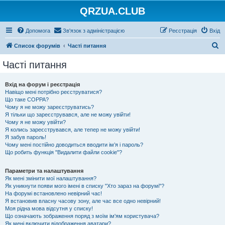
QRZUA.CLUB
Допомога
Зв'язок з адміністрацією
Реєстрація
Вхід
П
Список форумів
Часті питання
о
Часті питання
ш
у
Вхід на форум і реєстрація
Навіщо мені потрібно реєструватися?
к
Що таке COPPA?
Чому я не можу зареєструватись?
Я тільки що зареєструвався, але не можу увійти!
Чому я не можу увійти?
Я колись зареєструвався, але тепер не можу увійти!
Я забув пароль!
Чому мені постійно доводиться вводити ім’я і пароль?
Що робить функція "Видалити файли cookie"?
Параметри та налаштування
Як мені змінити мої налаштування?
Як уникнути появи мого імені в списку "Хто зараз на форумі"?
На форумі встановлено невірний час!
Я встановив власну часову зону, але час все одно невірний!
Моя рідна мова відсутня у списку!
Що означають зображення поряд з моїм ім'ям користувача?
Як мені включити відображення аватари?