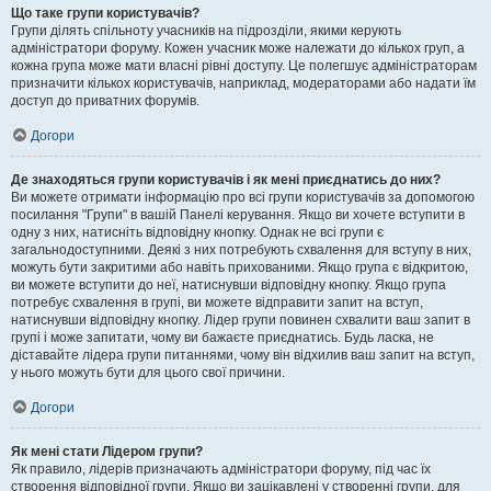
Що таке групи користувачів?
Групи ділять спільноту учасників на підрозділи, якими керують
адміністратори форуму. Кожен учасник може належати до кількох груп, а
кожна група може мати власні рівні доступу. Це полегшує адміністраторам
призначити кількох користувачів, наприклад, модераторами або надати їм
доступ до приватних форумів.
Догори
Де знаходяться групи користувачів і як мені приєднатись до них?
Ви можете отримати інформацію про всі групи користувачів за допомогою
посилання "Групи" в вашій Панелі керування. Якщо ви хочете вступити в
одну з них, натисніть відповідну кнопку. Однак не всі групи є
загальнодоступними. Деякі з них потребують схвалення для вступу в них,
можуть бути закритими або навіть прихованими. Якщо група є відкритою,
ви можете вступити до неї, натиснувши відповідну кнопку. Якщо група
потребує схвалення в групі, ви можете відправити запит на вступ,
натиснувши відповідну кнопку. Лідер групи повинен схвалити ваш запит в
групі і може запитати, чому ви бажаєте приєднатись. Будь ласка, не
діставайте лідера групи питаннями, чому він відхилив ваш запит на вступ,
у нього можуть бути для цього свої причини.
Догори
Як мені стати Лідером групи?
Як правило, лідерів призначають адміністратори форуму, під час їх
створення відповідної групи. Якщо ви зацікавлені у створенні групи, для