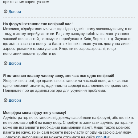
прихованим користувачем.
Догори
На форумі встановлено невірний час!
Можливо, відображається час, що відповідає іншому часовому поясу, а не
тому, в якому перебуваєте ви. В цьому випадку змініть в налаштуваннях
часовий пояс на той, в якому ви перебуваєте: Київ, Берлін і т. д. Зауважте,
що зміна часового поясу та багатьох інших налаштувань доступна лише
зареєстрованим користувачам. Якщо ви не зареєстровані, то це
непоганий момент зробити це.
Догори
Я встановив власну часову зону, але час все одно невірний!
Якщо ви впевнені, що правильно встановили часовий пояс, але час все
одно невірний, значить, годинник на сервері встановлено неправильно.
Повідомте про це адміністратора для усунення проблеми.
Догори
Моя рідна мова відсутня у списку!
Адміністратор не встановив підтримку вашої мови на форумі, або ще ніхто
не переклав phpBB на вашу мову. Спробуйте запитати адміністратора, чи
може він встановити необхідний вам мовний пакет. Якщо такого мовного
пакета не існує, то ви самі можете перекласти phpBB на свою рідну мову.
Додаткову інформацію ви можете отримати на сайті
phpBB
®.