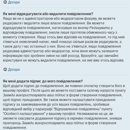
Догори
Як мені відредагувати або видалити повідомлення?
Якщо ви не є адміністратором або модератором форуму, ви можете
редагувати і видаляти лише власні повідомлення. Ви можете
відредагувати повідомлення, натиснувши на кнопку
Редагувати
у
відповідному повідомленні, інколи лише протягом обмеженого часу з
моменту створення. Якщо хтось вже відповів на повідомлення, то під ним
з'явиться невеличкий напис, який показує скільки разів ви редагували, а
також дату і час останньої з них. Воно не з'явиться, якщо повідомлення
редагував адміністратор або модератор, хоча вони можуть залишити
інформацію про зроблені зміни на свій розсуд. Врахуйте, що звичайні
користувачі не можуть видалити повідомлення, на яке вже хтось відповів.
Догори
Як мені додати підпис до мого повідомлення?
Щоб додати підпис до повідомлення, ви повинні спочатку створити його в
вашому профілі. Після цього ви можете поставити галочку напроти пункту
Завжди використовувати ваш підпис
в формі створення повідомлення,
щоб підпис приєднався. Ви також можете налаштувати приєднання
підпису за замовчуванням до усіх ваших повідомлень, зробивши
відповідний вибір у параграфі "Відправлення повідомлень" пункту
"Особисті налаштування" у вашому профілі. Незважаючи на це, ви
зможете скасувати додавання підпису в окремих повідомлення, знявши
прапорець
Завжди використовувати ваш підпис
в формі створення
повідомлення.