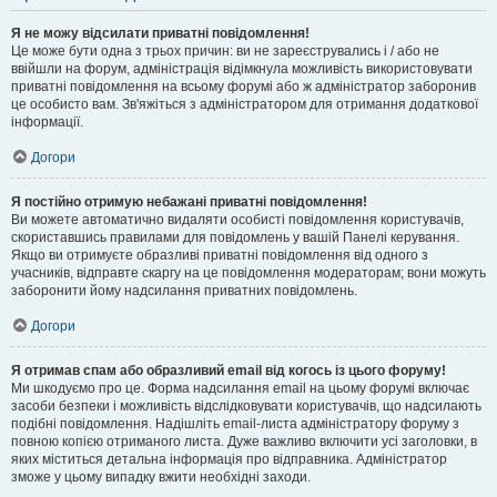
Я не можу відсилати приватні повідомлення!
Це може бути одна з трьох причин: ви не зареєструвались і / або не
ввійшли на форум, адміністрація відімкнула можливість використовувати
приватні повідомлення на всьому форумі або ж адміністратор заборонив
це особисто вам. Зв'яжіться з адміністратором для отримання додаткової
інформації.
Догори
Я постійно отримую небажані приватні повідомлення!
Ви можете автоматично видаляти особисті повідомлення користувачів,
скориставшись правилами для повідомлень у вашій Панелі керування.
Якщо ви отримуєте образливі приватні повідомлення від одного з
учасників, відправте скаргу на це повідомлення модераторам; вони можуть
заборонити йому надсилання приватних повідомлень.
Догори
Я отримав спам або образливий email від когось із цього форуму!
Ми шкодуємо про це. Форма надсилання email на цьому форумі включає
засоби безпеки і можливість відслідковувати користувачів, що надсилають
подібні повідомлення. Надішліть email-листа адміністратору форуму з
повною копією отриманого листа. Дуже важливо включити усі заголовки, в
яких міститься детальна інформація про відправника. Адміністратор
зможе у цьому випадку вжити необхідні заходи.