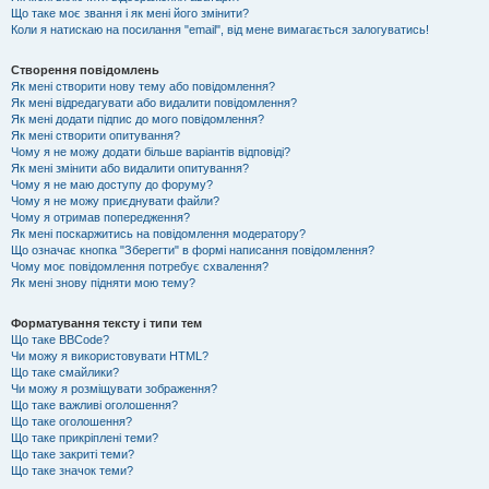
Що таке моє звання і як мені його змінити?
Коли я натискаю на посилання "email", від мене вимагається залогуватись!
Створення повідомлень
Як мені створити нову тему або повідомлення?
Як мені відредагувати або видалити повідомлення?
Як мені додати підпис до мого повідомлення?
Як мені створити опитування?
Чому я не можу додати більше варіантів відповіді?
Як мені змінити або видалити опитування?
Чому я не маю доступу до форуму?
Чому я не можу приєднувати файли?
Чому я отримав попередження?
Як мені поскаржитись на повідомлення модератору?
Що означає кнопка "Зберегти" в формі написання повідомлення?
Чому моє повідомлення потребує схвалення?
Як мені знову підняти мою тему?
Форматування тексту і типи тем
Що таке BBCode?
Чи можу я використовувати HTML?
Що таке смайлики?
Чи можу я розміщувати зображення?
Що таке важливі оголошення?
Що таке оголошення?
Що таке прикріплені теми?
Що таке закриті теми?
Що таке значок теми?