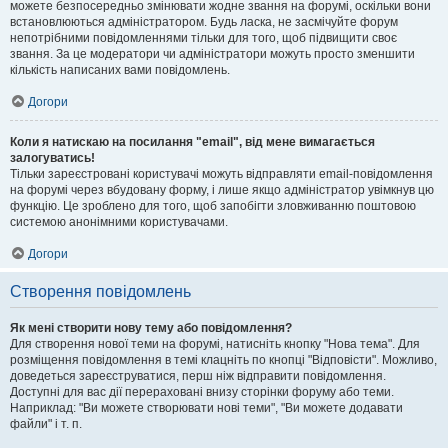
можете безпосередньо змінювати жодне звання на форумі, оскільки вони
встановлюються адміністратором. Будь ласка, не засмічуйте форум
непотрібними повідомленнями тільки для того, щоб підвищити своє
звання. За це модератори чи адміністратори можуть просто зменшити
кількість написаних вами повідомлень.
Догори
Коли я натискаю на посилання "email", від мене вимагається
залогуватись!
Тільки зареєстровані користувачі можуть відправляти email-повідомлення
на форумі через вбудовану форму, і лише якщо адміністратор увімкнув цю
функцію. Це зроблено для того, щоб запобігти зловживанню поштовою
системою анонімними користувачами.
Догори
Створення повідомлень
Як мені створити нову тему або повідомлення?
Для створення нової теми на форумі, натисніть кнопку "Нова тема". Для
розміщення повідомлення в темі клацніть по кнопці "Відповісти". Можливо,
доведеться зареєструватися, перш ніж відправити повідомлення.
Доступні для вас дії перераховані внизу сторінки форуму або теми.
Наприклад: "Ви можете створювати нові теми", "Ви можете додавати
файли" і т. п.