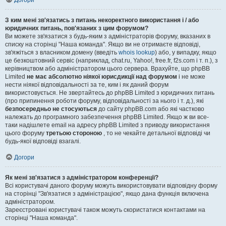
Догори
З ким мені зв'язатись з питань некоректного використання і / або
юридичних питань, пов'язаних з цим форумом?
Ви можете зв'язатися з будь-яким з адміністраторів форуму, вказаних в
списку на сторінці "Наша команда". Якщо ви не отримаєте відповіді,
зв'яжіться з власником домену (введіть
whois lookup
) або, у випадку, якщо
це безкоштовний сервіс (наприклад, chat.ru, Yahoo!, free.fr, f2s.com і т. п.), з
керівництвом або адміністратором цього сервера. Врахуйте, що phpBB
Limited
не має абсолютно ніякої юрисдикції над форумом
і не може
нести ніякої відповідальності за те, ким і як даний форум
використовується. Не звертайтесь до phpBB Limited з юридичних питань
(про припинення роботи форуму, відповідальності за нього і т. д.), які
безпосередньо не стосуються
до сайту phpBB.com або які частково
належать до програмного забезпечення phpBB Limited. Якщо ж ви все-
таки надішлете email на адресу phpBB Limited з приводу використання
цього форуму
третьою стороною
, то не чекайте детальної відповіді чи
будь-якої відповіді взагалі.
Догори
Як мені зв'язатися з адміністратором конференції?
Всі користувачі даного форуму можуть використовувати відповідну форму
на сторінці "Зв'язатися з адміністрацією", якщо дана функція включена
адміністратором.
Зареєстровані користувачі також можуть скористатися контактами на
сторінці "Наша команда".