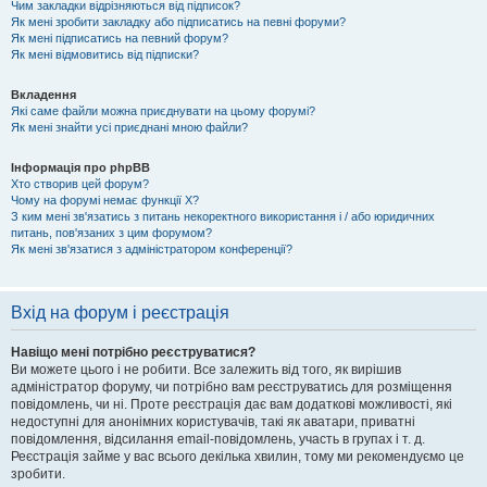
Чим закладки відрізняються від підписок?
Як мені зробити закладку або підписатись на певні форуми?
Як мені підписатись на певний форум?
Як мені відмовитись від підписки?
Вкладення
Які саме файли можна приєднувати на цьому форумі?
Як мені знайти усі приєднані мною файли?
Інформація про phpBB
Хто створив цей форум?
Чому на форумі немає функції X?
З ким мені зв'язатись з питань некоректного використання і / або юридичних
питань, пов'язаних з цим форумом?
Як мені зв'язатися з адміністратором конференції?
Вхід на форум і реєстрація
Навіщо мені потрібно реєструватися?
Ви можете цього і не робити. Все залежить від того, як вирішив
адміністратор форуму, чи потрібно вам реєструватись для розміщення
повідомлень, чи ні. Проте реєстрація дає вам додаткові можливості, які
недоступні для анонімних користувачів, такі як аватари, приватні
повідомлення, відсилання email-повідомлень, участь в групах і т. д.
Реєстрація займе у вас всього декілька хвилин, тому ми рекомендуємо це
зробити.