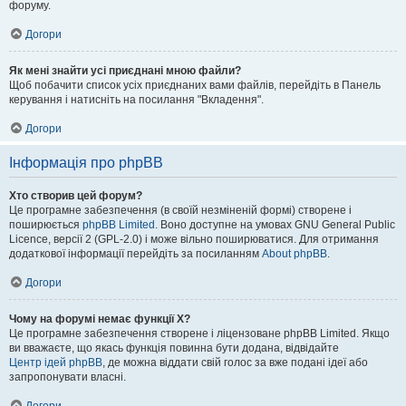
форуму.
Догори
Як мені знайти усі приєднані мною файли?
Щоб побачити список усіх приєднаних вами файлів, перейдіть в Панель
керування і натисніть на посилання "Вкладення".
Догори
Інформація про phpBB
Хто створив цей форум?
Це програмне забезпечення (в своїй незміненій формі) створене і
поширюється
phpBB Limited
. Воно доступне на умовах GNU General Public
Licence, версії 2 (GPL-2.0) і може вільно поширюватися. Для отримання
додаткової інформації перейдіть за посиланням
About phpBB
.
Догори
Чому на форумі немає функції X?
Це програмне забезпечення створене і ліцензоване phpBB Limited. Якщо
ви вважаєте, що якась функція повинна бути додана, відвідайте
Центр ідей phpBB
, де можна віддати свій голос за вже подані ідеї або
запропонувати власні.