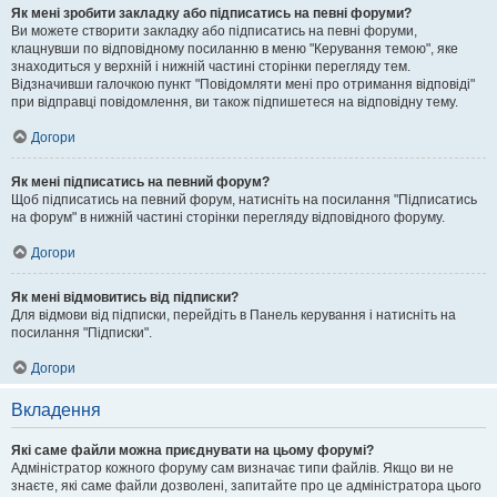
Як мені зробити закладку або підписатись на певні форуми?
Ви можете створити закладку або підписатись на певні форуми,
клацнувши по відповідному посиланню в меню "Керування темою", яке
знаходиться у верхній і нижній частині сторінки перегляду тем.
Відзначивши галочкою пункт "Повідомляти мені про отримання відповіді"
при відправці повідомлення, ви також підпишетеся на відповідну тему.
Догори
Як мені підписатись на певний форум?
Щоб підписатись на певний форум, натисніть на посилання "Підписатись
на форум" в нижній частині сторінки перегляду відповідного форуму.
Догори
Як мені відмовитись від підписки?
Для відмови від підписки, перейдіть в Панель керування і натисніть на
посилання "Підписки".
Догори
Вкладення
Які саме файли можна приєднувати на цьому форумі?
Адміністратор кожного форуму сам визначає типи файлів. Якщо ви не
знаєте, які саме файли дозволені, запитайте про це адміністратора цього