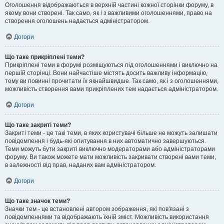
Оголошення відображаються в верхній частині кожної сторінки форуму, в
якому вони створені. Так само, як і з важливими оголошеннями, право на
створення оголошень надається адміністратором.
Догори
Що таке прикріплені теми?
Прикріплені теми в форумі розміщуються під оголошеннями і виключно на
першій сторінці. Вони найчастіше містять досить важливу інформацію,
тому ви повинні прочитати їх якнайшвидше. Так само, як і з оголошеннями,
можливість створення вами прикріплених тем надається адміністратором.
Догори
Що таке закриті теми?
Закриті теми - це такі теми, в яких користувачі більше не можуть залишати
повідомлення і будь-які опитування в них автоматично завершуються.
Теми можуть бути закриті виключно модераторами або адміністраторами
форуму. Ви також можете мати можливість закривати створені вами теми,
в залежності від прав, наданих вам адміністратором.
Догори
Що таке значок теми?
Значки тем - це встановлені автором зображення, які пов'язані з
повідомленнями та відображають їхній зміст. Можливість використання