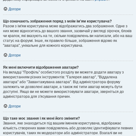
Догори
Що означають зображення поряд з моїм ім'ям користувача?
Разом з ім'ям користувача може відображатись два зображення. Одне з
них може відноситись до вашого звання, зазвичай у вигляді зірочок, блоків
чи крапок, які вказують на те, скільки повідомлень ви написали, або на ваш
статус на форумі. Інше, як правило більше, зображення відомо як
"аватара", унікальне для кожного користувача.
Догори
Як мені включити відображення аватари?
На вкладці "Профіль" особистого розділу ви можете додати аватару з
використанням різних інструментів: "Галерея аватар", "Віддалена
аватара" або "Завантажувана аватара". Від адміністратора форуму
залежить чи дозволені аватари, а також які типи аватар можуть бути
доступні. Якщо ви не можете використовувати аватари, зверніться до
адміністратора для з'ясування причин.
Догори
Що таке моє звання і як мені його змінити?
Звання, яке знаходиться під вашим іменем користувача, відображає
кількість створених вами повідомлень або дозволяє ідентифікувати певних
користувачів, таких як модератори або адміністратори. Взагалі ви не