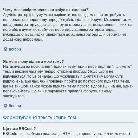
Чому моє повідомлення потребує схвалення?
Адміністратор форуму може вирішити, що повідомлення потребують
попереднього перегляду перед їх публікацією на форумі. Можливо також,
що адміністратор додав вас до групи користувачів, повідомлення яких, на
його або її думку, потребують перегляду адміністратором перед
публікацією. Будь ласка, зверніться до адміністратора для отримання
додаткової інформації.
Догори
Як мені знову підняти мою тему?
Натиснувши на посилання "Підняти тему" при її перегляді, ви "піднімете"
тему в верхню частину першої сторінки форуму. Якщо цього не
відбувається, то це означає, що можливість підняття тим могла бути
відключена, або час, який повинен пройти до повторного підняття теми,
ще не вийшов. Також можна підняти тему, просто відповівши на неї, однак
переконайтесь, що ви не порушуєте правила форуму, в якому
знаходитесь.
Догори
Форматування тексту і типи тем
Що таке BBCode?
BBCode - це особлива реалізація HTML, що пропонує великі можливості