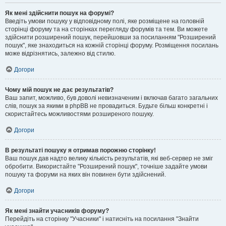
Як мені здійснити пошук на форумі?
Введіть умови пошуку у відповідному полі, яке розміщене на головній
сторінці форуму та на сторінках перегляду форумів та тем. Ви можете
здійснити розширений пошук, перейшовши за посиланням "Розширений
пошук", яке знаходиться на кожній сторінці форуму. Розміщення посилань
може відрізнятись, залежно від стилю.
Догори
Чому мій пошук не дає результатів?
Ваш запит, можливо, був доволі невизначеним і включав багато загальних
слів, пошук за якими в phpBB не провадиться. Будьте більш конкретні і
скористайтесь можливостями розширеного пошуку.
Догори
В результаті пошуку я отримав порожню сторінку!
Ваш пошук дав надто велику кількість результатів, які веб-сервер не зміг
обробити. Використайте "Розширений пошук", точніше задайте умови
пошуку та форуми на яких він повинен бути здійснений.
Догори
Як мені знайти учасників форуму?
Перейдіть на сторінку "Учасники" і натисніть на посилання "Знайти