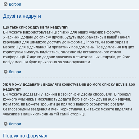
Догори
Друзі та недруги
Що таке список друзів та недругів?
Ви можете використовувати ці списки для інших учасників форуму.
Учасники, додані до списку друзів, будуть відображатись в вашій Панелі
керування для швидкого доступу до інформації про те, чи вони зараз в
мережі, і для відсилання їм приватних повідомлень. Повідомлення від цих
користувачів можуть виділятись, залежно від встановленого стилю
конференції. Якщо ви додали учасника в список ваших недругів, усі його
повідомлення буде приховано за замовчуванням.
Догори
Як я можу додавати / видаляти користувачів до мого списку друзів або
недругів?
Ви можете додавати учасників в свої списки двома способами. В профілі
кожного учасника є можливість додати його в список друзів або недругів.
Крім того, ви можете зробити це прямо з вашого особистого розділу,
безпосереднім введенням імені користувача. Ви також можете видаляти
учасників з ваших списків на тій самій сторінці.
Догори
Пошук по форумах