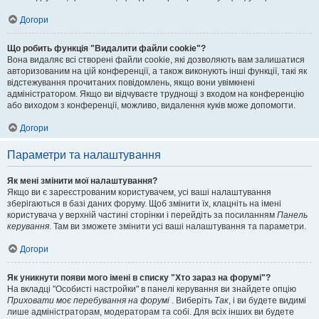
Догори
Що робить функція "Видалити файли cookie"?
Вона видаляє всі створені файли cookie, які дозволяють вам залишатися
авторизованим на цій конференції, а також виконують інші функції, такі як
відстежування прочитаних повідомлень, якщо вони увімкнені
адміністратором. Якщо ви відчуваєте труднощі з входом на конференцію
або виходом з конференції, можливо, видалення куків може допомогти.
Догори
Параметри та налаштування
Як мені змінити мої налаштування?
Якщо ви є зареєстрованим користувачем, усі ваші налаштування
зберігаються в базі даних форуму. Щоб змінити їх, клацніть на імені
користувача у верхній частині сторінки і перейдіть за посиланням
Панель
керування
. Там ви зможете змінити усі ваші налаштування та параметри.
Догори
Як уникнути появи мого імені в списку "Хто зараз на форумі"?
На вкладці "Особисті настройки" в панелі керування ви знайдете опцію
Приховати моє перебування на форумі
. Виберіть
Так
, і ви будете видимі
лише адміністраторам, модераторам та собі. Для всіх інших ви будете