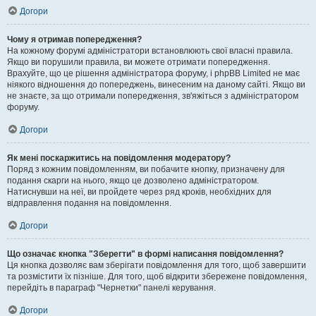
Догори
Чому я отримав попередження?
На кожному форумі адміністратори встановлюють свої власні правила.
Якщо ви порушили правила, ви можете отримати попередження.
Врахуйте, що це рішення адміністратора форуму, і phpBB Limited не має
ніякого відношення до попереджень, винесеним на даному сайті. Якщо ви
не знаєте, за що отримали попередження, зв'яжіться з адміністратором
форуму.
Догори
Як мені поскаржитись на повідомлення модератору?
Поряд з кожним повідомленням, ви побачите кнопку, призначену для
подання скарги на нього, якщо це дозволено адміністратором.
Натиснувши на неї, ви пройдете через ряд кроків, необхідних для
відправлення подання на повідомлення.
Догори
Що означає кнопка "Зберегти" в формі написання повідомлення?
Ця кнопка дозволяє вам зберігати повідомлення для того, щоб завершити
та розмістити їх пізніше. Для того, щоб відкрити збережене повідомлення,
перейдіть в параграф "Чернетки" панелі керування.
Догори