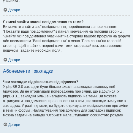
учасника".
Догори
Як мені знайти власні повідомлення та теми?
Ви можете знайти свої повідомлення, перейшовши за посиланням
"Показати ваші повідомлення" в панелі керування на головній сторінці,
"Знайти усі повідомлення учасника" на сторінці вашого профілю на форумі
або посиланням "Ваші повідомлення" в меню "Посилання"на головній
сторінці. Щоб знайти створені вами теми, скористайтесь розширеним
пошуком і задайте необхідні поля.
Догори
Абонементи і закладки
Чим закладки відрізняються від підписок?
У phpBB 3.0 закладки були більше схожі на закладки в вашому веб-
браузері. Ви не отримували попереджень про зміни, що відбулися. У
phpBB 3.1 закладки більше нагадують підписки на теми. Ви можете
отримувати повідомлення про оновлення в темі, що знаходиться у вас в
закладках. У разі підписки, ви будете отримувати повідомлення про зміни
в темі чи форумі. Налаштування повідомлень для закладок і підписок
можна задати на вкладці "Особисті налаштування" особистого розділу.
Догори