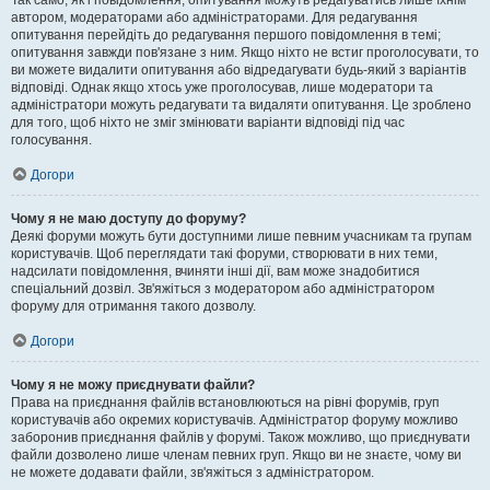
Так само, як і повідомлення, опитування можуть редагуватись лише їхнім
автором, модераторами або адміністраторами. Для редагування
опитування перейдіть до редагування першого повідомлення в темі;
опитування завжди пов'язане з ним. Якщо ніхто не встиг проголосувати, то
ви можете видалити опитування або відредагувати будь-який з варіантів
відповіді. Однак якщо хтось уже проголосував, лише модератори та
адміністратори можуть редагувати та видаляти опитування. Це зроблено
для того, щоб ніхто не зміг змінювати варіанти відповіді під час
голосування.
Догори
Чому я не маю доступу до форуму?
Деякі форуми можуть бути доступними лише певним учасникам та групам
користувачів. Щоб переглядати такі форуми, створювати в них теми,
надсилати повідомлення, вчиняти інші дії, вам може знадобитися
спеціальний дозвіл. Зв'яжіться з модератором або адміністратором
форуму для отримання такого дозволу.
Догори
Чому я не можу приєднувати файли?
Права на приєднання файлів встановлюються на рівні форумів, груп
користувачів або окремих користувачів. Адміністратор форуму можливо
заборонив приєднання файлів у форумі. Також можливо, що приєднувати
файли дозволено лише членам певних груп. Якщо ви не знаєте, чому ви
не можете додавати файли, зв'яжіться з адміністратором.