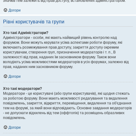
значків тем залежить від прав доступу, встановлених адміністратором.
Догори
Рівні користувачів та групи
Хто такі Адміністратори?
Адміністратори - особи, які мають найвищий рівень контролю над
форумом. Вони можуть керувати усіма аспектами роботи форуму, які
включають розмежування прав доступу, закриття доступу окремим
користувачам, створення груп, призначення модераторів і т. п., В
залежності від прав, наданих їм засновником форуму. Також вони
володіють усіма можливостями модераторів в усіх форумах, залежно від
прав, наданих ним засновником форуму.
Догори
Хто такі модератори?
Модератори - це користувачі (або групи користувачів), які щодня стежать
за роботою форуму. Вони мають можливості редагування та видалення
повідомлень, закриття, відкриття, переміщення, видалення та об'єднання
тем на форумі, за який вони відповідають. Основне завдання модераторів
- не допускати відхилень від тем (оффтопік) та розміщень образливих
повідомлень.
Догори