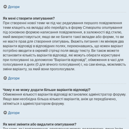
Догори
Як мені створити опитування?
При створенні нової теми чи під час редагування першого повідомлення
теми клацніть на вкладці або перейдіть в форму
Створити опитування
під основною формою написання повідомлення, в залежності від стилю,
який використовується; якщо ви не бачите такої вкладки або форми, то ви
не маєте прав для створення опитувань. Вкажіть питання і як мінімум два
варіанти відповіді в відповідних полях, переконавшись, що кожен варіант
потрібно вводити в окремій стрічці поля вводу тексту. Ви також можете
встановити кількість варіантів відповіді, які можуть обирати користувачі
при голосуванні за допомогою "Варіантів відповіді", обмеження в часі для
голосування в днях (0 для вічного голосування) і, на сам кінець, можливість
зміни варіанту, за який вони проголосували.
Догори
Чому я не можу додати більше варіантів відповіді?
Обмеження кількості варіантів відповіді встановлює адміністратор форуму.
Якщо вам необхідна більша кількості варіантів, аніж це передбачено,
зв'яжіться з адміністратором форуму.
Догори
Як мені змінити або видалити опитування?