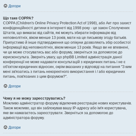
Догори
Що таке COPPA?
COPPA (Children's Online Privacy Protection Act of 1998), або Акт про захист
конфіденційності дитини в інтернеті від 1998 року - це закон Сполучених
Штатів, що вимагає від сайтів, які можуть збирати інформацію від
неповнолітніх, віком менше 13 років, мати на це письмову згоду батьків.
Припустимо й інше підтвердження що опікуни дозволяють збір особистої
інформації від неповнолітніх, віком менше 13 років. Якщо ви не впевнені,
чи це може стосуватись вас або форуму, зверніться за допомогою до
юрисконсульта. Зверніть увагу, що phpBB Limited адміністрація даної
конференції не може надавати консультацій з юридичних питань і не є
об'єктом юридичних відносин, окрім вказаних у відповіді на питання "З ким
мені зв'язатись з питань некоректного використання і / або юридичних
питань, пов'язаних з цим форумом?".
Догори
Чому я не можу зареєструватись?
Можливо адміністратор форуму відключив реєстрацію нових користувачів.
Також можливо, що він заблокував вашу IP-адресу або ім'я користувача,
яке ви намагаєтесь зареєструвати. Зверніться за допомогою до
адміністратора форуму.
Догори