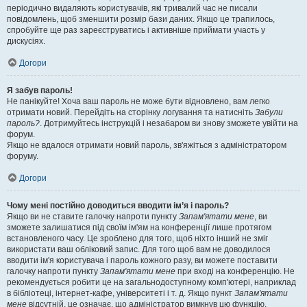
періодично видаляють користувачів, які тривалий час не писали
повідомлень, щоб зменшити розмір бази даних. Якщо це трапилось,
спробуйте ще раз зареєструватись і активніше приймати участь у
дискусіях.
Догори
Я забув пароль!
Не панікуйте! Хоча ваш пароль не може бути відновлено, вам легко
отримати новий. Перейдіть на сторінку логування та натисніть
Забули
пароль?
. Дотримуйтесь інструкцій і незабаром ви знову зможете увійти на
форум.
Якщо не вдалося отримати новий пароль, зв'яжіться з адміністратором
форуму.
Догори
Чому мені постійно доводиться вводити ім’я і пароль?
Якщо ви не ставите галочку напроти пункту
Запам'ятати мене
, ви
зможете залишатися під своїм ім'ям на конференції лише протягом
встановленого часу. Це зроблено для того, щоб ніхто інший не зміг
використати ваш обліковий запис. Для того щоб вам не доводилося
вводити ім'я користувача і пароль кожного разу, ви можете поставити
галочку напроти пункту
Запам'ятати мене
при вході на конференцію. Не
рекомендується робити це на загальнодоступному комп'ютері, наприклад
в бібліотеці, інтернет-кафе, університеті і т. д. Якщо пункт
Запам'ятати
мене
відсутній, це означає, що адміністратор вимкнув цю функцію.