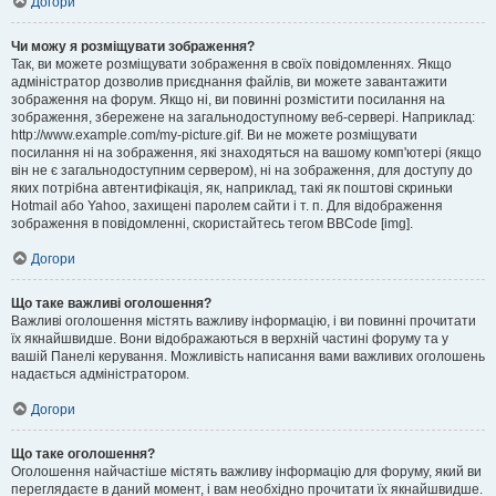
Догори
Чи можу я розміщувати зображення?
Так, ви можете розміщувати зображення в своїх повідомленнях. Якщо
адміністратор дозволив приєднання файлів, ви можете завантажити
зображення на форум. Якщо ні, ви повинні розмістити посилання на
зображення, збережене на загальнодоступному веб-сервері. Наприклад:
http://www.example.com/my-picture.gif. Ви не можете розміщувати
посилання ні на зображення, які знаходяться на вашому комп'ютері (якщо
він не є загальнодоступним сервером), ні на зображення, для доступу до
яких потрібна автентифікація, як, наприклад, такі як поштові скриньки
Hotmail або Yahoo, захищені паролем сайти і т. п. Для відображення
зображення в повідомленні, скористайтесь тегом BBCode [img].
Догори
Що таке важливі оголошення?
Важливі оголошення містять важливу інформацію, і ви повинні прочитати
їх якнайшвидше. Вони відображаються в верхній частині форуму та у
вашій Панелі керування. Можливість написання вами важливих оголошень
надається адміністратором.
Догори
Що таке оголошення?
Оголошення найчастіше містять важливу інформацію для форуму, який ви
переглядаєте в даний момент, і вам необхідно прочитати їх якнайшвидше.