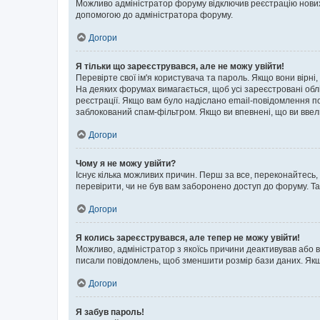
Можливо адміністратор форуму відключив реєстрацію нових к
допомогою до адміністратора форуму.
Догори
Я тільки що зареєструвався, але не можу увійти!
Перевірте свої ім'я користувача та пароль. Якщо вони вірні
На деяких форумах вимагається, щоб усі зареєстровані обл
реєстрації. Якщо вам було надіслано email-повідомлення п
заблокований спам-фільтром. Якщо ви впевнені, що ви ввел
Догори
Чому я не можу увійти?
Існує кілька можливих причин. Перш за все, переконайтесь,
перевірити, чи не був вам заборонено доступ до форуму. Т
Догори
Я колись зареєструвався, але тепер не можу увійти!
Можливо, адміністратор з якоїсь причини деактивував або в
писали повідомлень, щоб зменшити розмір бази даних. Якщо
Догори
Я забув пароль!