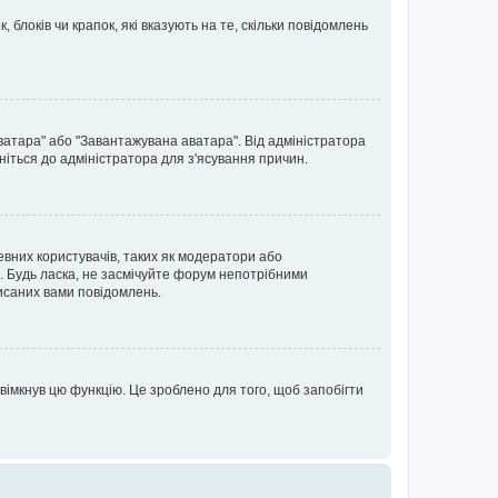
блоків чи крапок, які вказують на те, скільки повідомлень
ватара" або "Завантажувана аватара". Від адміністратора
ніться до адміністратора для з'ясування причин.
евних користувачів, таких як модератори або
. Будь ласка, не засмічуйте форум непотрібними
исаних вами повідомлень.
вімкнув цю функцію. Це зроблено для того, щоб запобігти