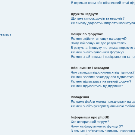
Я отримав спам або образливий email від
Друзі та недруги
Що таке список друзів та недругів?
Як я можу додавати / видаляти користувач
Пошук по форумах
уватись!
Як мені здійснити пошук на форумі?
Чому мій пошук не дає результатів?
В результаті пошуку я отримав порожню с
Як мені знайти учасників форуму?
Як мені знайти власні повідомлення та т
Абонементи і закладки
Чим закладки відрізняються від підписок?
Як мені зробити закладку або підписатис
Як мені підписатись на певний форум?
Як мені відмовитись від підписки?
Вкладення
Які саме файли можна приєднувати на ц
Як мені знайти усі приєднані мною файли
Інформація про phpBB
Хто створив цей форум?
Чому на форумі немає функції X?
З ким мені зв'язатись з питань некоректн