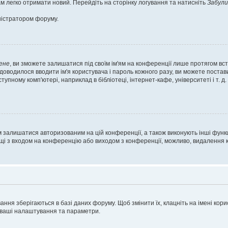
м легко отримати новий. Перейдіть на сторінку логування та натисніть
Забули
ністратором форуму.
ене
, ви зможете залишатися під своїм ім'ям на конференції лише протягом вст
 доводилося вводити ім'я користувача і пароль кожного разу, ви можете поста
пному комп'ютері, наприклад в бібліотеці, інтернет-кафе, університеті і т. д
м залишатися авторизованим на цій конференції, а також виконують інші функц
ощі з входом на конференцію або виходом з конференції, можливо, видалення к
ня зберігаються в базі даних форуму. Щоб змінити їх, клацніть на імені корист
і ваші налаштування та параметри.