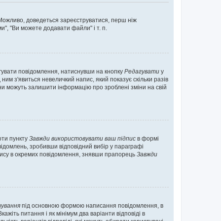
. Можливо, доведеться зареєструватися, перш ніж
", "Ви можете додавати файли" і т. п.
гувати повідомлення, натиснувши на кнопку
Редагувати
у
ним з'явиться невеличкий напис, який показує скільки разів
они можуть залишити інформацію про зроблені зміни на свій
оти пункту
Завжди використовувати ваш підпис
в формі
ідомлень, зробивши відповідний вибір у параграфі
пису в окремих повідомлення, знявши прапорець
Завжди
ування
під основною формою написання повідомлення, в
ажіть питання і як мінімум два варіанти відповіді в