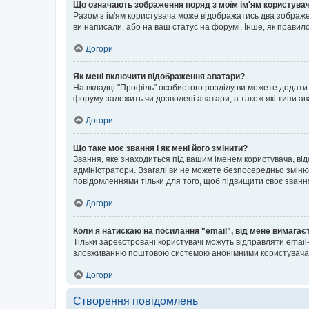
Що означають зображення поряд з моїм ім'ям користува
Разом з ім'ям користувача може відображатись два зображенн
ви написали, або на ваш статус на форумі. Інше, як правил
Догори
Як мені включити відображення аватари?
На вкладці "Профіль" особистого розділу ви можете додати 
форуму залежить чи дозволені аватари, а також які типи ав
Догори
Що таке моє звання і як мені його змінити?
Звання, яке знаходиться під вашим іменем користувача, від
адміністратори. Взагалі ви не можете безпосередньо зміню
повідомленнями тільки для того, щоб підвищити своє званн
Догори
Коли я натискаю на посилання "email", від мене вимагає
Тільки зареєстровані користувачі можуть відправляти emai
зловживанню поштовою системою анонімними користувача
Догори
Створення повідомлень