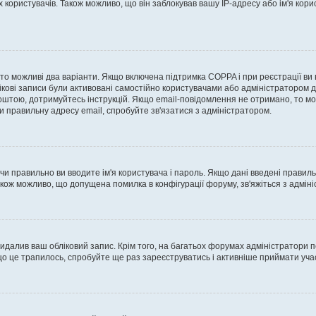
ористувачів. Також можливо, що він заблокував вашу IP-адресу або ім'я корис
, то можливі два варіанти. Якщо включена підтримка COPPA і при реєстрації ви
ікові записи були активовані самостійно користувачами або адміністратором д
оштою, дотримуйтесь інструкцій. Якщо email-повідомлення не отримано, то м
и правильну адресу email, спробуйте зв'язатися з адміністратором.
 чи правильно ви вводите ім'я користувача і пароль. Якщо дані введені правил
акож можливо, що допущена помилка в конфігурації форуму, зв'яжіться з адмі
идалив ваш обліковий запис. Крім того, на багатьох форумах адміністратори п
 це трапилось, спробуйте ще раз зареєструватись і активніше приймати участ