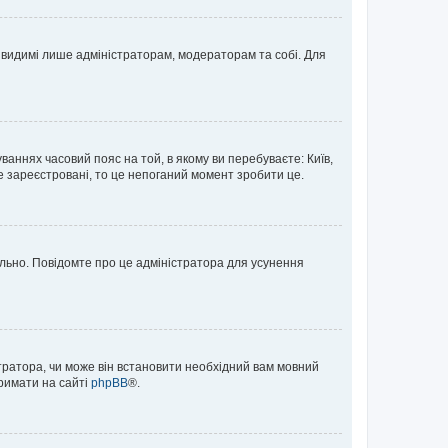
те видимі лише адміністраторам, модераторам та собі. Для
ваннях часовий пояс на той, в якому ви перебуваєте: Київ,
е зареєстровані, то це непоганий момент зробити це.
ильно. Повідомте про це адміністратора для усунення
тратора, чи може він встановити необхідний вам мовний
тримати на сайті
phpBB
®.