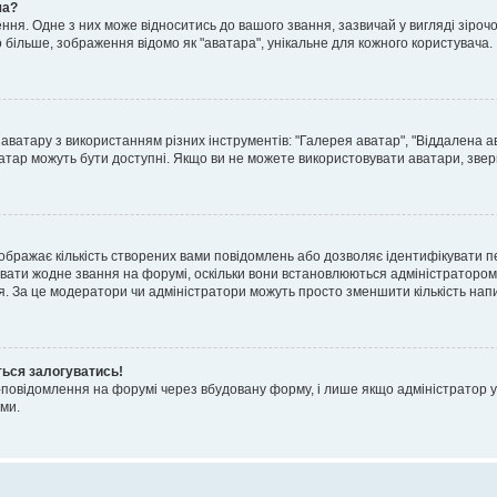
ча?
я. Одне з них може відноситись до вашого звання, зазвичай у вигляді зірочок, 
о більше, зображення відомо як "аватара", унікальне для кожного користувача.
аватару з використанням різних інструментів: "Галерея аватар", "Віддалена а
атар можуть бути доступні. Якщо ви не можете використовувати аватари, звер
ображає кількість створених вами повідомлень або дозволяє ідентифікувати п
вати жодне звання на форумі, оскільки вони встановлюються адміністратором
я. За це модератори чи адміністратори можуть просто зменшити кількість нап
ться залогуватись!
l-повідомлення на форумі через вбудовану форму, і лише якщо адміністратор у
ми.