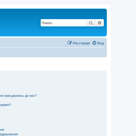
Пошук
Розширений по
Реєстрація
Вхід
ені приєднатись до них?
ьорами?
ня!
відомлення!