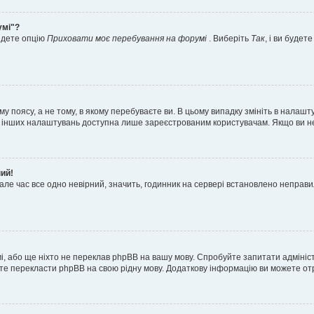
умі"?
айдете опцію
Приховати моє перебування на форумі
. Виберіть
Так
, і ви буде
 поясу, а не тому, в якому перебуваєте ви. В цьому випадку змініть в налашту
тьох інших налаштувань доступна лише зареєстрованим користувачам. Якщо ви н
ний!
але час все одно невірний, значить, годинник на сервері встановлено неправ
і, або ще ніхто не переклав phpBB на вашу мову. Спробуйте запитати адмініс
жете перекласти phpBB на свою рідну мову. Додаткову інформацію ви можете о