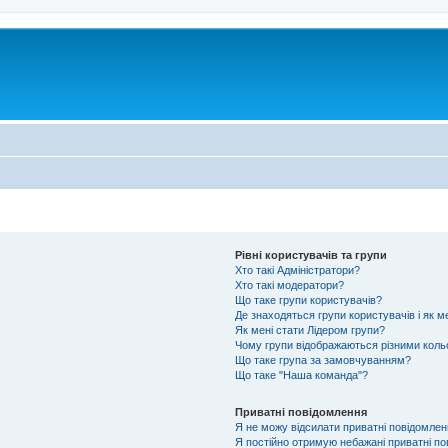
Рівні користувачів та групи
Хто такі Адміністратори?
Хто такі модератори?
Що таке групи користувачів?
Де знаходяться групи користувачів і як м
Як мені стати Лідером групи?
Чому групи відображаються різними кол
Що таке група за замовчуванням?
Що таке "Наша команда"?
Приватні повідомлення
Я не можу відсилати приватні повідомлен
Я постійно отримую небажані приватні по