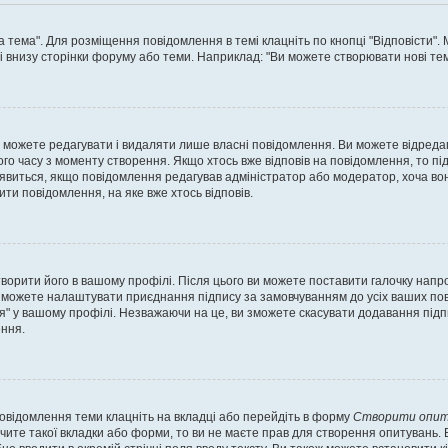
а тема". Для розміщення повідомлення в темі клацніть по кнопці "Відповісти"
і внизу сторінки форуму або теми. Наприклад: "Ви можете створювати нові теми
 можете редагувати і видаляти лише власні повідомлення. Ви можете відреда
о часу з моменту створення. Якщо хтось вже відповів на повідомлення, то під 
е з'явиться, якщо повідомлення редагував адміністратор або модератор, хоча в
ти повідомлення, на яке вже хтось відповів.
творити його в вашому профілі. Після цього ви можете поставити галочку напр
 можете налаштувати приєднання підпису за замовчуванням до усіх ваших пов
я" у вашому профілі. Незважаючи на це, ви зможете скасувати додавання під
ння.
повідомлення теми клацніть на вкладці або перейдіть в форму
Створити опит
чите такої вкладки або форми, то ви не маєте прав для створення опитувань. Вк