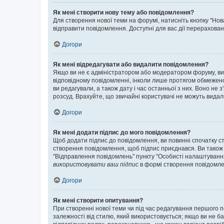
Як мені створити нову тему або повідомлення?
Для створення нової теми на форумі, натисніть кнопку "Нов
відправити повідомлення. Доступні для вас дії перерахован
Догори
Як мені відредагувати або видалити повідомлення?
Якщо ви не є адміністратором або модератором форуму, ви
відповідному повідомленні, інколи лише протягом обмеженог
ви редагували, а також дату і час останньої з них. Воно н
розсуд. Врахуйте, що звичайні користувачі не можуть видали
Догори
Як мені додати підпис до мого повідомлення?
Щоб додати підпис до повідомлення, ви повинні спочатку с
створення повідомлення, щоб підпис приєднався. Ви також
"Відправлення повідомлень" пункту "Особисті налаштуванн
використовувати ваш підпис
в формі створення повідомле
Догори
Як мені створити опитування?
При створенні нової теми чи під час редагування першого 
залежності від стилю, який використовується; якщо ви не ба