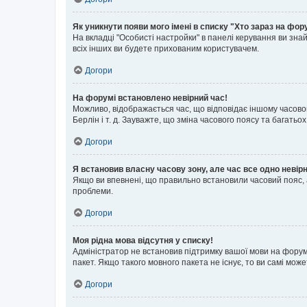
Як уникнути появи мого імені в списку "Хто зараз на фор
На вкладці "Особисті настройки" в панелі керування ви зн
всіх інших ви будете прихованим користувачем.
Догори
На форумі встановлено невірний час!
Можливо, відображається час, що відповідає іншому часовому
Берлін і т. д. Зауважте, що зміна часового поясу та бага
Догори
Я встановив власну часову зону, але час все одно невір
Якщо ви впевнені, що правильно встановили часовий пояс, 
проблеми.
Догори
Моя рідна мова відсутня у списку!
Адміністратор не встановив підтримку вашої мови на форум
пакет. Якщо такого мовного пакета не існує, то ви самі мо
Догори