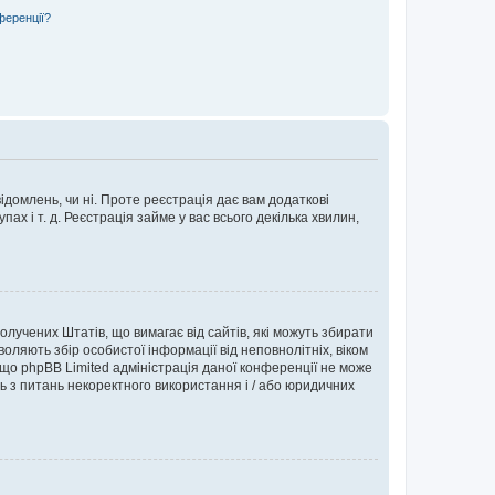
ференції?
ідомлень, чи ні. Проте реєстрація дає вам додаткові
ах і т. д. Реєстрація займе у вас всього декілька хвилин,
Сполучених Штатів, що вимагає від сайтів, які можуть збирати
оляють збір особистої інформації від неповнолітніх, віком
 що phpBB Limited адміністрація даної конференції не може
сь з питань некоректного використання і / або юридичних