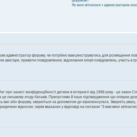
форумом?
Як мені зв'язатися з адміністратором кон
рішив адміністратор форуму, чи потрібно вам реєструватись для розміщення пов
 як аватари, приватні повідомлення, відсилання email-повідомлень, участь в груп
о Акт про захист конфіденційності дитини в інтернеті від 1998 року - це закон 
а це письмову згоду батьків. Припустимо й інше підтвердження що опікуни дозв
сь вас або форуму, зверніться за допомогою до юрисконсульта. Зверніть увагу,
ридичних відносин, окрім вказаних у відповіді на питання "З ким мені зв'язати