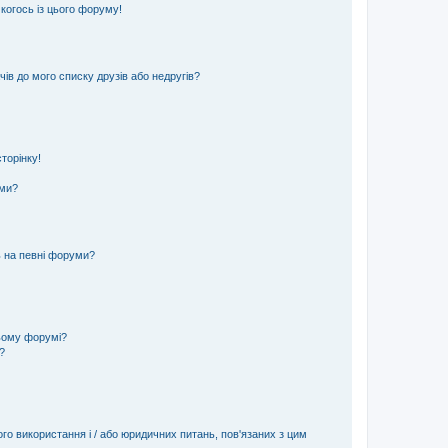
 когось із цього форуму!
ів до мого списку друзів або недругів?
торінку!
еми?
ь на певні форуми?
ьому форумі?
?
ого використання і / або юридичних питань, пов'язаних з цим