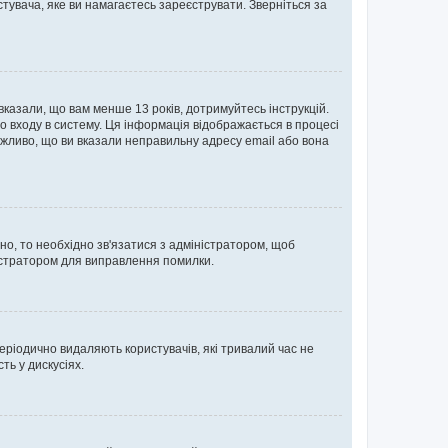
тувача, яке ви намагаєтесь зареєструвати. Зверніться за
 вказали, що вам менше 13 років, дотримуйтесь інструкцій.
о входу в систему. Ця інформація відображається в процесі
ожливо, що ви вказали неправильну адресу email або вона
ьно, то необхідно зв'язатися з адміністратором, щоб
ністратором для виправлення помилки.
еріодично видаляють користувачів, які тривалий час не
ь у дискусіях.