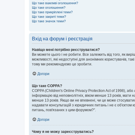
Що таке важливі оголошення?
Що таке оголошення?
Що таке прикріплені теми?
Що таке закриті теми?
Що таке значок теми?
Вхід на форум і реєстрація
Навіщо мені потрібно реєструватися?
Ви можете цього і не робити. Все залежить від того, як ви
можливості, які недоступні для анонімних користувачів, такі
тому ми рекомендуємо це зробити.
Догори
Що таке COPPA?
COPPA (Children's Online Privacy Protection Act of 1998), аб
інформацію від неповнолітніх, віком менше 13 років, мати н
менше 13 років. Якщо ви не впевнені, чи це може стосувати
надавати консультацій з юридичних питань і не є об'єктом ю
питань, пов'язаних з цим форумом?".
Догори
Чому я не можу зареєструватись?