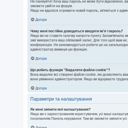
Не панікуйте! Хоча ваш пароль не може бути відновлено, ва
зможете увійти на форум.
Якщо не вдалося отримати новий пароль, зв'яжіться з адмі
Догори
Чому мені постійно доводиться вводити ім’я і пароль?
Якщо ви не ставите галочку напроти пункту
Запам'ятати м
зміг використати ваш обліковий запис. Для того щоб вам не
конференцію. Не рекомендується робити це на загальнодосту
адміністратор вимкнув цю функцію.
Догори
Що робить функція "Видалити файли cookie"?
Вона видаляє всі створені файли cookie, які дозволяють ва
вони увімкнені адміністратором. Якщо ви відчуваєте трудн
Догори
Параметри та налаштування
Як мені змінити мої налаштування?
Якщо ви є зареєстрованим користувачем, усі ваші налаштуван
посиланням
Панель керування
. Там ви зможете змінити ус
Догори