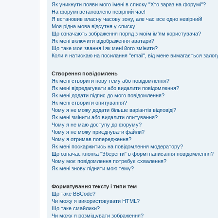
Як уникнути появи мого імені в списку "Хто зараз на форумі"?
На форумі встановлено невірний час!
Я встановив власну часову зону, але час все одно невірний!
Моя рідна мова відсутня у списку!
Що означають зображення поряд з моїм ім'ям користувача?
Як мені включити відображення аватари?
Що таке моє звання і як мені його змінити?
Коли я натискаю на посилання "email", від мене вимагається залог
Створення повідомлень
Як мені створити нову тему або повідомлення?
Як мені відредагувати або видалити повідомлення?
Як мені додати підпис до мого повідомлення?
Як мені створити опитування?
Чому я не можу додати більше варіантів відповіді?
Як мені змінити або видалити опитування?
Чому я не маю доступу до форуму?
Чому я не можу приєднувати файли?
Чому я отримав попередження?
Як мені поскаржитись на повідомлення модератору?
Що означає кнопка "Зберегти" в формі написання повідомлення?
Чому моє повідомлення потребує схвалення?
Як мені знову підняти мою тему?
Форматування тексту і типи тем
Що таке BBCode?
Чи можу я використовувати HTML?
Що таке смайлики?
Чи можу я розміщувати зображення?