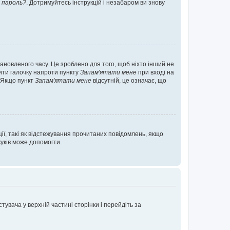
 пароль?
. Дотримуйтесь інструкцій і незабаром ви знову
ановленого часу. Це зроблено для того, щоб ніхто інший не
вити галочку напроти пункту
Запам'ятати мене
при вході на
. Якщо пункт
Запам'ятати мене
відсутній, це означає, що
ії, такі як відстежування прочитаних повідомлень, якщо
уків може допомогти.
увача у верхній частині сторінки і перейдіть за