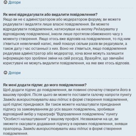
Догори
Як мені відредагувати або видалити повідомлення?
Якщо ви не є адміністратором або модератором форуму, ви можете
редагувати і видаляти лише власні повідомлення. Ви можете
відредагувати повідомлення, натиснувши на кнопку
Редагувати
у
відповідному повідомленні, інколи лише протягом обмеженого часу з
моменту створення. Якщо хтось вже відповів на повідомлення, то під ним
з'явиться невеличкий напис, який показує скільки разів ви редагували, а
також дату і час останньої з них. Воно не з'явиться, якщо повідомлення
редагував адміністратор або модератор, хоча вони можуть залишити
інформацію про зроблені зміни на свій розсуд. Врахуйте, що звичайні
користувачі не можуть видалити повідомлення, на яке вже хтось відповів.
Догори
Як мені додати підпис до мого повідомлення?
Щоб додати підпис до повідомлення, ви повинні спочатку створити його в
вашому профілі. Після цього ви можете поставити галочку напроти пункту
Завжди використовувати ваш підпис
в формі створення повідомлення,
щоб підпис приєднався. Ви також можете налаштувати приєднання
підпису за замовчуванням до усіх ваших повідомлень, зробивши
відповідний вибір у параграфі "Відправлення повідомлень" пункту
"Особисті налаштування" у вашому профілі. Незважаючи на це, ви
зможете скасувати додавання підпису в окремих повідомлення, знявши
прапорець
Завжди використовувати ваш підпис
в формі створення
повідомлення.