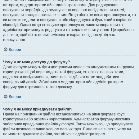
Так само, як і повідомлення, опитування можуть редагуватись лише їхнім
автором, модераторами або адміністраторами. Для редагування
опитування перейдіть до редагування першого повідомлення в темі;
опитування завжди пов'язане з ним. Якщо ніхто не встиг проголосувати, то
ви можете видалити опитування або відредагувати будь-який з варіантів
відповіді. Однак якщо хтось уже проголосував, лише модератори та
адміністратори можуть редагувати та видаляти опитування. Це зроблено
для того, щоб ніхто не зміг змінювати варіанти відповіді під час
голосування.
Догори
Чому я не маю доступу до форуму?
Деякі форуми можуть бути доступними лише певним учасникам та групам
користувачів. Щоб переглядати такі форуми, створювати в них теми,
надсилати повідомлення, вчиняти інші дії, вам може знадобитися
спеціальний дозвіл. Зв'яжіться з модератором або адміністратором
форуму для отримання такого дозволу.
Догори
Чому я не можу приєднувати файли?
Права на приєднання файлів встановлюються на рівні форумів, груп
користувачів або окремих користувачів. Адміністратор форуму можливо
заборонив приєднання файлів у форумі. Також можливо, що приєднувати
файли дозволено лише членам певних груп. Якщо ви не знаєте, чому ви
не можете додавати файли, зв'яжіться з адміністратором.