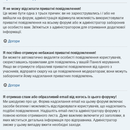
Я не можу відсилати приватні повідомлення!
Це може бути одна з трьох причин: ви не зареєструвались і / або не
ввійшли на форум, адміністрація відімкнула можливість використовувати
приватні повідомлення на всьому форумі або ж адміністратор заборонив
це особисто вам. Зв'яжіться з адміністратором для отримання додаткової
інформації.
Догори
Я постійно отримую небажані приватні повідомлення!
Ви можете автоматично видаляти особисті повідомлення користувачів,
скориставшись правилами для повідомлень у вашій Панелі керування.
Якщо ви отримуєте образливі приватні повідомлення від одного з
учасників, відправте скаргу на це повідомлення модераторам; вони можуть
заборонити йому надсилання приватних повідомлень.
Догори
Я отримав спам або образливий email від когось із цього форуму!
Ми шкодуємо про це. Форма надсилання email на цьому форумі включає
засоби безпеки і можливість відслідковувати користувачів, що надсилають
подібні повідомлення. Надішліть email-листа адміністратору форуму з
повною копією отриманого листа. Дуже важливо включити усі заголовки, в
яких міститься детальна інформація про відправника. Адміністратор
зможе у цьому випадку вжити необхідні заходи.