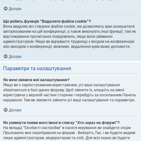
Догори
Що робить функція "Видалити файли cookie"?
Вона видаляє всі створені файли cookie, які дозволяють вам залишатися
авторизованим на цій конференції, а також виконують інші функції, такі як
відстежування прочитаних повідомлень, якщо вони увімкнені
адміністратором. Якщо ви відчуваєте труднощі з входом на конференцію
або виходом з конференції, можливо, видалення куків може допомогти.
Догори
Параметри та налаштування
Як мені змінити мої налаштування?
Якщо ви є зареєстрованим користувачем, усі ваші налаштування
зберігаються в базі даних форуму. Щоб змінити їх, клацніть на імені
користувача у верхній частині сторінки і перейдіть за посиланням
Панель
керування
. Там ви зможете змінити усі ваші налаштування та параметри.
Догори
Як уникнути появи мого імені в списку "Хто зараз на форумі"?
На вкладці "Особисті настройки" в панелі керування ви знайдете опцію
Приховати моє перебування на форумі
. Виберіть
Так
, і ви будете видимі
лише адміністраторам, модераторам та собі. Для всіх інших ви будете