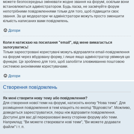
можете безпосередньо змінювати жодне звання на форумі, оскільки вони
встановлюються адміністратором. Будь ласка, не засмічуйте форум
непотрібними повідомленнями тільки для того, щоб підвищити своє
звання. За це модератори чи адміністратори можуть просто зменшити
кількість написаних вами повідомлень.
Догори
Коли я натискаю на посилання "email", від мене вимагається
залогуватись!
Тільки зареєстровані користувачі можуть відправляти email-повідомлення
на форумі через вбудовану форму, і лише якщо адміністратор увімкнув цю
функцію. Це зроблено для того, щоб запобігти зловживанню поштовою
системою анонімними користувачами.
Догори
Створення повідомлень
Як мені створити нову тему або повідомлення?
Для створення нової теми на форумі, натисніть кнопку "Нова тема". Для
розміщення повідомлення в темі клацніть по кнопці "Відповісти". Можливо,
доведеться зареєструватися, перш ніж відправити повідомлення.
Доступні для вас дії перераховані внизу сторінки форуму або теми.
Наприклад: "Ви можете створювати нові теми", "Ви можете додавати
файли" і т. п.