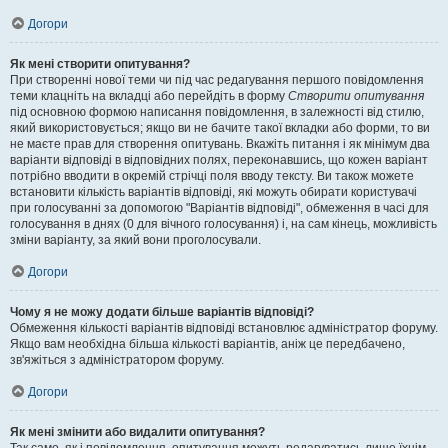
Догори
Як мені створити опитування?
При створенні нової теми чи під час редагування першого повідомлення
теми клацніть на вкладці або перейдіть в форму
Створити опитування
під основною формою написання повідомлення, в залежності від стилю,
який використовується; якщо ви не бачите такої вкладки або форми, то ви
не маєте прав для створення опитувань. Вкажіть питання і як мінімум два
варіанти відповіді в відповідних полях, переконавшись, що кожен варіант
потрібно вводити в окремій стрічці поля вводу тексту. Ви також можете
встановити кількість варіантів відповіді, які можуть обирати користувачі
при голосуванні за допомогою "Варіантів відповіді", обмеження в часі для
голосування в днях (0 для вічного голосування) і, на сам кінець, можливість
зміни варіанту, за який вони проголосували.
Догори
Чому я не можу додати більше варіантів відповіді?
Обмеження кількості варіантів відповіді встановлює адміністратор форуму.
Якщо вам необхідна більша кількості варіантів, аніж це передбачено,
зв'яжіться з адміністратором форуму.
Догори
Як мені змінити або видалити опитування?