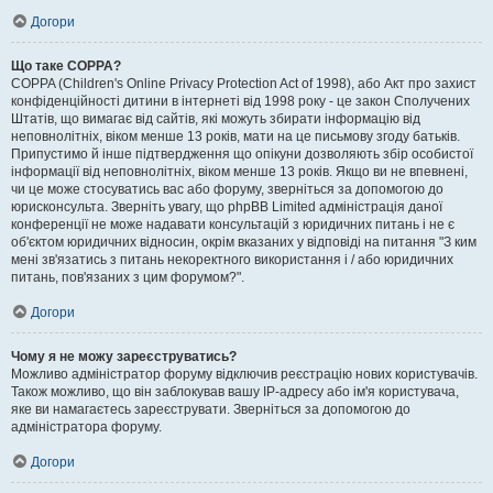
Догори
Що таке COPPA?
COPPA (Children's Online Privacy Protection Act of 1998), або Акт про захист
конфіденційності дитини в інтернеті від 1998 року - це закон Сполучених
Штатів, що вимагає від сайтів, які можуть збирати інформацію від
неповнолітніх, віком менше 13 років, мати на це письмову згоду батьків.
Припустимо й інше підтвердження що опікуни дозволяють збір особистої
інформації від неповнолітніх, віком менше 13 років. Якщо ви не впевнені,
чи це може стосуватись вас або форуму, зверніться за допомогою до
юрисконсульта. Зверніть увагу, що phpBB Limited адміністрація даної
конференції не може надавати консультацій з юридичних питань і не є
об'єктом юридичних відносин, окрім вказаних у відповіді на питання "З ким
мені зв'язатись з питань некоректного використання і / або юридичних
питань, пов'язаних з цим форумом?".
Догори
Чому я не можу зареєструватись?
Можливо адміністратор форуму відключив реєстрацію нових користувачів.
Також можливо, що він заблокував вашу IP-адресу або ім'я користувача,
яке ви намагаєтесь зареєструвати. Зверніться за допомогою до
адміністратора форуму.
Догори