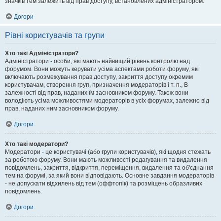
значків тем залежить від прав доступу, встановлених адміністратором.
Догори
Рівні користувачів та групи
Хто такі Адміністратори?
Адміністратори - особи, які мають найвищий рівень контролю над
форумом. Вони можуть керувати усіма аспектами роботи форуму, які
включають розмежування прав доступу, закриття доступу окремим
користувачам, створення груп, призначення модераторів і т. п., В
залежності від прав, наданих їм засновником форуму. Також вони
володіють усіма можливостями модераторів в усіх форумах, залежно від
прав, наданих ним засновником форуму.
Догори
Хто такі модератори?
Модератори - це користувачі (або групи користувачів), які щодня стежать
за роботою форуму. Вони мають можливості редагування та видалення
повідомлень, закриття, відкриття, переміщення, видалення та об'єднання
тем на форумі, за який вони відповідають. Основне завдання модераторів
- не допускати відхилень від тем (оффтопік) та розміщень образливих
повідомлень.
Догори