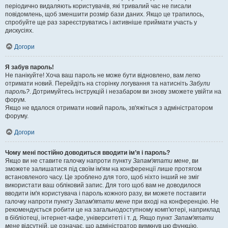
періодично видаляють користувачів, які тривалий час не писали
повідомлень, щоб зменшити розмір бази даних. Якщо це трапилось,
спробуйте ще раз зареєструватись і активніше приймати участь у
дискусіях.
Догори
Я забув пароль!
Не панікуйте! Хоча ваш пароль не може бути відновлено, вам легко
отримати новий. Перейдіть на сторінку логування та натисніть
Забули
пароль?
. Дотримуйтесь інструкцій і незабаром ви знову зможете увійти на
форум.
Якщо не вдалося отримати новий пароль, зв'яжіться з адміністратором
форуму.
Догори
Чому мені постійно доводиться вводити ім’я і пароль?
Якщо ви не ставите галочку напроти пункту
Запам'ятати мене
, ви
зможете залишатися під своїм ім'ям на конференції лише протягом
встановленого часу. Це зроблено для того, щоб ніхто інший не зміг
використати ваш обліковий запис. Для того щоб вам не доводилося
вводити ім'я користувача і пароль кожного разу, ви можете поставити
галочку напроти пункту
Запам'ятати мене
при вході на конференцію. Не
рекомендується робити це на загальнодоступному комп'ютері, наприклад
в бібліотеці, інтернет-кафе, університеті і т. д. Якщо пункт
Запам'ятати
мене
відсутній, це означає, що адміністратор вимкнув цю функцію.