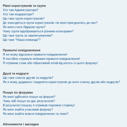
Рівні користувачів та групи
Хто такі Адміністратори?
Хто такі модератори?
Що таке групи користувачів?
Де знаходяться групи користувачів і як мені приєднатись до них?
Як мені стати Лідером групи?
Чому групи відображаються різними кольорами?
Що таке група за замовчуванням?
Що таке "Наша команда"?
Приватні повідомлення
Я не можу відсилати приватні повідомлення!
Я постійно отримую небажані приватні повідомлення!
Я отримав спам або образливий email від когось із цього форуму!
Друзі та недруги
Що таке список друзів та недругів?
Як я можу додавати / видаляти користувачів до мого списку друзів або недругів?
Пошук по форумах
Як мені здійснити пошук на форумі?
Чому мій пошук не дає результатів?
В результаті пошуку я отримав порожню сторінку!
Як мені знайти учасників форуму?
Як мені знайти власні повідомлення та теми?
Абонементи і закладки