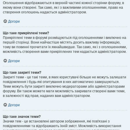
Оголошення відображаються в верхній частині кожної сторінки форуму, в
якому вони створені. Так само, як і з важливими оголошеннями, право на
створення оголошень надається адміністратором.
Догори
Що таке прикріплені теми?
Прикріплені теми в форумі розміщуються під оголошеннями і виключно на
першій сторінці. Вони найчастіше містять досить важливу інформацію,
тому ви повинні прочитати їх якнайшвидше. Так само, як і з оголошеннями,
можливість створення вами прикріплених тем надається адміністратором.
Догори
Що таке закриті теми?
Закриті теми - це такі теми, в яких користувачі більше не можуть залишати
повідомлення і будь-які опитування в них автоматично завершуються.
Теми можуть бути закриті виключно модераторами або адміністраторами
форуму. Ви також можете мати можливість закривати створені вами теми,
в залежності від прав, наданих вам адміністратором.
Догори
Що таке значок теми?
Значки тем - це встановлені автором зображення, які пов'язані з
повідомленнями та відображають їхній зміст. Можливість використання