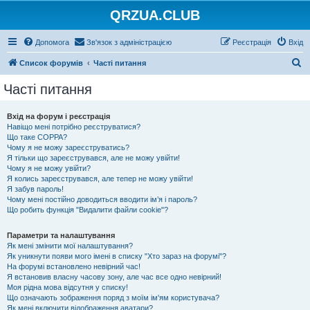
QRZUA.CLUB
Допомога
Зв'язок з адміністрацією
Реєстрація
Вхід
П
Список форумів
Часті питання
о
Часті питання
ш
у
Вхід на форум і реєстрація
Навіщо мені потрібно реєструватися?
к
Що таке COPPA?
Чому я не можу зареєструватись?
Я тільки що зареєструвався, але не можу увійти!
Чому я не можу увійти?
Я колись зареєструвався, але тепер не можу увійти!
Я забув пароль!
Чому мені постійно доводиться вводити ім’я і пароль?
Що робить функція "Видалити файли cookie"?
Параметри та налаштування
Як мені змінити мої налаштування?
Як уникнути появи мого імені в списку "Хто зараз на форумі"?
На форумі встановлено невірний час!
Я встановив власну часову зону, але час все одно невірний!
Моя рідна мова відсутня у списку!
Що означають зображення поряд з моїм ім'ям користувача?
Як мені включити відображення аватари?