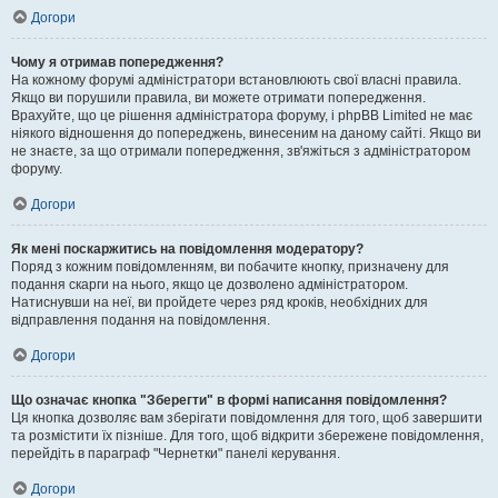
Догори
Чому я отримав попередження?
На кожному форумі адміністратори встановлюють свої власні правила.
Якщо ви порушили правила, ви можете отримати попередження.
Врахуйте, що це рішення адміністратора форуму, і phpBB Limited не має
ніякого відношення до попереджень, винесеним на даному сайті. Якщо ви
не знаєте, за що отримали попередження, зв'яжіться з адміністратором
форуму.
Догори
Як мені поскаржитись на повідомлення модератору?
Поряд з кожним повідомленням, ви побачите кнопку, призначену для
подання скарги на нього, якщо це дозволено адміністратором.
Натиснувши на неї, ви пройдете через ряд кроків, необхідних для
відправлення подання на повідомлення.
Догори
Що означає кнопка "Зберегти" в формі написання повідомлення?
Ця кнопка дозволяє вам зберігати повідомлення для того, щоб завершити
та розмістити їх пізніше. Для того, щоб відкрити збережене повідомлення,
перейдіть в параграф "Чернетки" панелі керування.
Догори