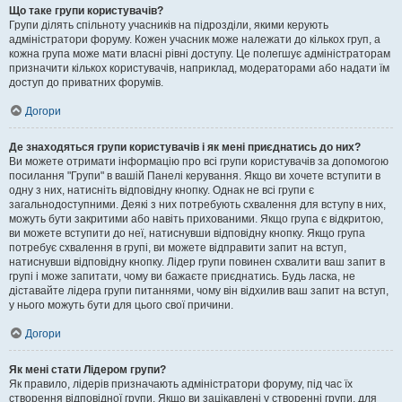
Що таке групи користувачів?
Групи ділять спільноту учасників на підрозділи, якими керують
адміністратори форуму. Кожен учасник може належати до кількох груп, а
кожна група може мати власні рівні доступу. Це полегшує адміністраторам
призначити кількох користувачів, наприклад, модераторами або надати їм
доступ до приватних форумів.
Догори
Де знаходяться групи користувачів і як мені приєднатись до них?
Ви можете отримати інформацію про всі групи користувачів за допомогою
посилання "Групи" в вашій Панелі керування. Якщо ви хочете вступити в
одну з них, натисніть відповідну кнопку. Однак не всі групи є
загальнодоступними. Деякі з них потребують схвалення для вступу в них,
можуть бути закритими або навіть прихованими. Якщо група є відкритою,
ви можете вступити до неї, натиснувши відповідну кнопку. Якщо група
потребує схвалення в групі, ви можете відправити запит на вступ,
натиснувши відповідну кнопку. Лідер групи повинен схвалити ваш запит в
групі і може запитати, чому ви бажаєте приєднатись. Будь ласка, не
діставайте лідера групи питаннями, чому він відхилив ваш запит на вступ,
у нього можуть бути для цього свої причини.
Догори
Як мені стати Лідером групи?
Як правило, лідерів призначають адміністратори форуму, під час їх
створення відповідної групи. Якщо ви зацікавлені у створенні групи, для