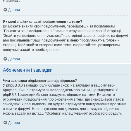
учасника".
Догори
Як мені знайти власні повідомлення та теми?
Ви можете знайти свої повідомлення, перейшовши за посиланням
"Показати ваші повідомлення" в панелі керування на головній сторінці,
"Знайти усі повідомлення учасника" на сторінці вашого профілю на форумі
або посиланням "Ваші повідомлення" в меню "Посилання"на головній
сторінці. Щоб знайти створені вами теми, скористайтесь розширеним
пошуком і задайте необхідні поля.
Догори
Абонементи і закладки
Чим закладки відрізняються від підписок?
У phpBB 3.0 закладки були більше схожі на закладки в вашому веб-
браузері. Ви не отримували попереджень про зміни, що відбулися. У
phpBB 3.1 закладки більше нагадують підписки на теми. Ви можете
отримувати повідомлення про оновлення в темі, що знаходиться у вас в
закладках. У разі підписки, ви будете отримувати повідомлення про зміни
в темі чи форумі. Налаштування повідомлень для закладок і підписок
можна задати на вкладці "Особисті налаштування" особистого розділу.
Догори