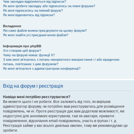
Чим закладки відрізняються від підписок?
Як мені зробити закладку або підписатись на певні форуми?
Як мені підписатись на певний форум?
Як мені відмовитись від підписки?
Вкладення
Які саме файли можна приєднувати на цьому форумі?
Як мені знайти усі приєднані мною файли?
Інформація про phpBB
Хто створив цей форум?
Чому на форумі немає функції X?
З ким мені зв'язатись з питань некоректного використання і / або юридичних
питань, пов'язаних з цим форумом?
Як мені зв'язатися з адміністратором конференції?
Вхід на форум і реєстрація
Навіщо мені потрібно реєструватися?
Ви можете цього і не робити. Все залежить від того, як вирішив
адміністратор форуму, чи потрібно вам реєструватись для розміщення
повідомлень, чи ні. Проте реєстрація дає вам додаткові можливості, які
недоступні для анонімних користувачів, такі як аватари, приватні
повідомлення, відсилання email-повідомлень, участь в групах і т. д.
Реєстрація займе у вас всього декілька хвилин, тому ми рекомендуємо це
зробити.