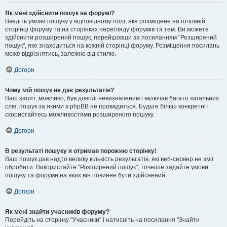
Як мені здійснити пошук на форумі?
Введіть умови пошуку у відповідному полі, яке розміщене на головній
сторінці форуму та на сторінках перегляду форумів та тем. Ви можете
здійснити розширений пошук, перейшовши за посиланням "Розширений
пошук", яке знаходиться на кожній сторінці форуму. Розміщення посилань
може відрізнятись, залежно від стилю.
Догори
Чому мій пошук не дає результатів?
Ваш запит, можливо, був доволі невизначеним і включав багато загальних
слів, пошук за якими в phpBB не провадиться. Будьте більш конкретні і
скористайтесь можливостями розширеного пошуку.
Догори
В результаті пошуку я отримав порожню сторінку!
Ваш пошук дав надто велику кількість результатів, які веб-сервер не зміг
обробити. Використайте "Розширений пошук", точніше задайте умови
пошуку та форуми на яких він повинен бути здійснений.
Догори
Як мені знайти учасників форуму?
Перейдіть на сторінку "Учасники" і натисніть на посилання "Знайти