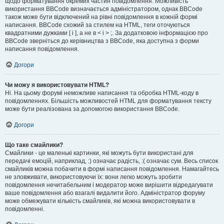
щодо форматування окремих частин повідомлення. Можливість
використання BBCode визначається адміністратором, однак BBCode
також може бути відключений на рівні повідомлення в кожній формі
написання. BBCode схожий за стилем на HTML, теги оточуються
квадратними дужками [ і ], а не в < і > ;. За додатковою інформацією про
BBCode зверніться до керівництва з BBCode, яка доступна з форми
написання повідомлення.
Догори
Чи можу я використовувати HTML?
Ні. На цьому форумі неможливе написання та обробка HTML-коду в
повідомленнях. Більшість можливостей HTML для форматування тексту
може бути реалізована за допомогою використання BBCode.
Догори
Що таке смайлики?
Смайлики - це маленькі картинки, які можуть бути використані для
передачі емоцій, наприклад, :) означає радість, :( означає сум. Весь список
смайликів можна побачити в формі написання повідомлення. Намагайтесь
не зловживати, використовуючи їх: вони легко можуть зробити
повідомлення нечитабельним і модератор може вирішити відредагувати
ваше повідомлення або взагалі видалити його. Адміністратор форуму
може обмежувати кількість смайликів, які можна використовувати в
повідомленні.