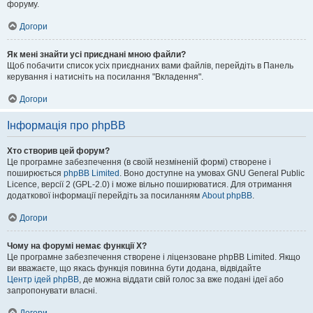
форуму.
Догори
Як мені знайти усі приєднані мною файли?
Щоб побачити список усіх приєднаних вами файлів, перейдіть в Панель
керування і натисніть на посилання "Вкладення".
Догори
Інформація про phpBB
Хто створив цей форум?
Це програмне забезпечення (в своїй незміненій формі) створене і
поширюється
phpBB Limited
. Воно доступне на умовах GNU General Public
Licence, версії 2 (GPL-2.0) і може вільно поширюватися. Для отримання
додаткової інформації перейдіть за посиланням
About phpBB
.
Догори
Чому на форумі немає функції X?
Це програмне забезпечення створене і ліцензоване phpBB Limited. Якщо
ви вважаєте, що якась функція повинна бути додана, відвідайте
Центр ідей phpBB
, де можна віддати свій голос за вже подані ідеї або
запропонувати власні.