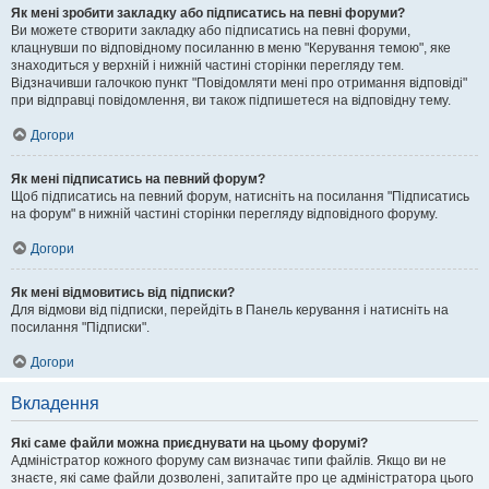
Як мені зробити закладку або підписатись на певні форуми?
Ви можете створити закладку або підписатись на певні форуми,
клацнувши по відповідному посиланню в меню "Керування темою", яке
знаходиться у верхній і нижній частині сторінки перегляду тем.
Відзначивши галочкою пункт "Повідомляти мені про отримання відповіді"
при відправці повідомлення, ви також підпишетеся на відповідну тему.
Догори
Як мені підписатись на певний форум?
Щоб підписатись на певний форум, натисніть на посилання "Підписатись
на форум" в нижній частині сторінки перегляду відповідного форуму.
Догори
Як мені відмовитись від підписки?
Для відмови від підписки, перейдіть в Панель керування і натисніть на
посилання "Підписки".
Догори
Вкладення
Які саме файли можна приєднувати на цьому форумі?
Адміністратор кожного форуму сам визначає типи файлів. Якщо ви не
знаєте, які саме файли дозволені, запитайте про це адміністратора цього