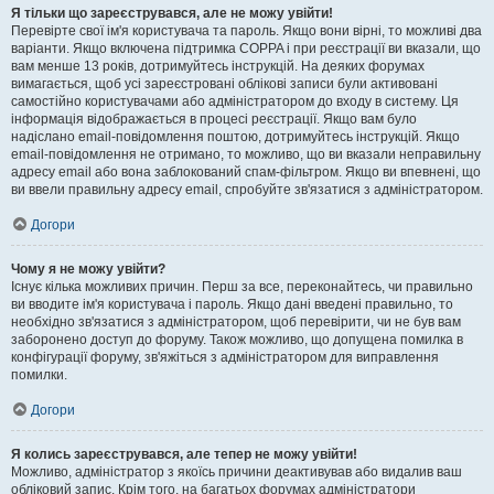
Я тільки що зареєструвався, але не можу увійти!
Перевірте свої ім'я користувача та пароль. Якщо вони вірні, то можливі два
варіанти. Якщо включена підтримка COPPA і при реєстрації ви вказали, що
вам менше 13 років, дотримуйтесь інструкцій. На деяких форумах
вимагається, щоб усі зареєстровані облікові записи були активовані
самостійно користувачами або адміністратором до входу в систему. Ця
інформація відображається в процесі реєстрації. Якщо вам було
надіслано email-повідомлення поштою, дотримуйтесь інструкцій. Якщо
email-повідомлення не отримано, то можливо, що ви вказали неправильну
адресу email або вона заблокований спам-фільтром. Якщо ви впевнені, що
ви ввели правильну адресу email, спробуйте зв'язатися з адміністратором.
Догори
Чому я не можу увійти?
Існує кілька можливих причин. Перш за все, переконайтесь, чи правильно
ви вводите ім'я користувача і пароль. Якщо дані введені правильно, то
необхідно зв'язатися з адміністратором, щоб перевірити, чи не був вам
заборонено доступ до форуму. Також можливо, що допущена помилка в
конфігурації форуму, зв'яжіться з адміністратором для виправлення
помилки.
Догори
Я колись зареєструвався, але тепер не можу увійти!
Можливо, адміністратор з якоїсь причини деактивував або видалив ваш
обліковий запис. Крім того, на багатьох форумах адміністратори