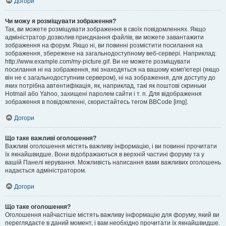
Догори
Чи можу я розміщувати зображення?
Так, ви можете розміщувати зображення в своїх повідомленнях. Якщо
адміністратор дозволив приєднання файлів, ви можете завантажити
зображення на форум. Якщо ні, ви повинні розмістити посилання на
зображення, збережене на загальнодоступному веб-сервері. Наприклад:
http://www.example.com/my-picture.gif. Ви не можете розміщувати
посилання ні на зображення, які знаходяться на вашому комп'ютері (якщо
він не є загальнодоступним сервером), ні на зображення, для доступу до
яких потрібна автентифікація, як, наприклад, такі як поштові скриньки
Hotmail або Yahoo, захищені паролем сайти і т. п. Для відображення
зображення в повідомленні, скористайтесь тегом BBCode [img].
Догори
Що таке важливі оголошення?
Важливі оголошення містять важливу інформацію, і ви повинні прочитати
їх якнайшвидше. Вони відображаються в верхній частині форуму та у
вашій Панелі керування. Можливість написання вами важливих оголошень
надається адміністратором.
Догори
Що таке оголошення?
Оголошення найчастіше містять важливу інформацію для форуму, який ви
переглядаєте в даний момент, і вам необхідно прочитати їх якнайшвидше.