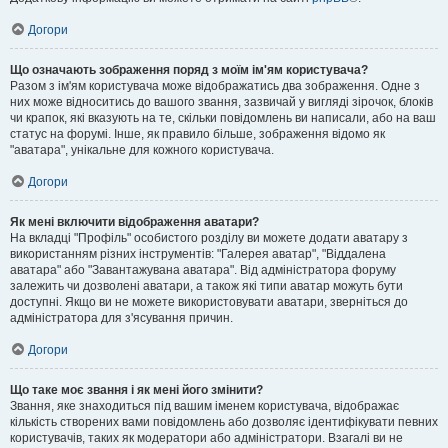
Догори
Що означають зображення поряд з моїм ім'ям користувача?
Разом з ім'ям користувача може відображатись два зображення. Одне з
них може відноситись до вашого звання, зазвичай у вигляді зірочок, блоків
чи крапок, які вказують на те, скільки повідомлень ви написали, або на ваш
статус на форумі. Інше, як правило більше, зображення відомо як
"аватара", унікальне для кожного користувача.
Догори
Як мені включити відображення аватари?
На вкладці "Профіль" особистого розділу ви можете додати аватару з
використанням різних інструментів: "Галерея аватар", "Віддалена
аватара" або "Завантажувана аватара". Від адміністратора форуму
залежить чи дозволені аватари, а також які типи аватар можуть бути
доступні. Якщо ви не можете використовувати аватари, зверніться до
адміністратора для з'ясування причин.
Догори
Що таке моє звання і як мені його змінити?
Звання, яке знаходиться під вашим іменем користувача, відображає
кількість створених вами повідомлень або дозволяє ідентифікувати певних
користувачів, таких як модератори або адміністратори. Взагалі ви не