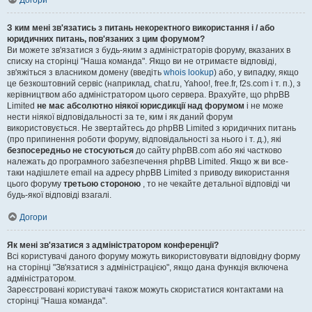
Догори
З ким мені зв'язатись з питань некоректного використання і / або
юридичних питань, пов'язаних з цим форумом?
Ви можете зв'язатися з будь-яким з адміністраторів форуму, вказаних в
списку на сторінці "Наша команда". Якщо ви не отримаєте відповіді,
зв'яжіться з власником домену (введіть
whois lookup
) або, у випадку, якщо
це безкоштовний сервіс (наприклад, chat.ru, Yahoo!, free.fr, f2s.com і т. п.), з
керівництвом або адміністратором цього сервера. Врахуйте, що phpBB
Limited
не має абсолютно ніякої юрисдикції над форумом
і не може
нести ніякої відповідальності за те, ким і як даний форум
використовується. Не звертайтесь до phpBB Limited з юридичних питань
(про припинення роботи форуму, відповідальності за нього і т. д.), які
безпосередньо не стосуються
до сайту phpBB.com або які частково
належать до програмного забезпечення phpBB Limited. Якщо ж ви все-
таки надішлете email на адресу phpBB Limited з приводу використання
цього форуму
третьою стороною
, то не чекайте детальної відповіді чи
будь-якої відповіді взагалі.
Догори
Як мені зв'язатися з адміністратором конференції?
Всі користувачі даного форуму можуть використовувати відповідну форму
на сторінці "Зв'язатися з адміністрацією", якщо дана функція включена
адміністратором.
Зареєстровані користувачі також можуть скористатися контактами на
сторінці "Наша команда".