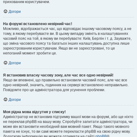
прихованим користувачем.
Догори
На форумі встановлено невірний час!
Можливо, відображається час, що відповідає іншому часовому поясу, а не
тому, в якому перебуваєте ви. В цьому випадку змініть в налаштуваннях
часовий пояс на той, в якому ви перебуваєте: Київ, Берлін і т. д. Зауважте,
що зміна часового поясу та багатьох інших налаштувань доступна лише
зареєстрованим користувачам. Якщо ви не зареєстровані, то це
непоганий момент зробити це.
Догори
Я встановив власну часову зону, але час все одно невірний!
Якщо ви впевнені, що правильно встановили часовий пояс, але час все
одно невірний, значить, годинник на сервері встановлено неправильно.
Повідомте про це адміністратора для усунення проблеми.
Догори
Моя рідна мова відсутня у списку!
Адміністратор не встановив підтримку вашої мови на форумі, або ще ніхто
не переклав phpBB на вашу мову. Спробуйте запитати адміністратора, чи
може він встановити необхідний вам мовний пакет. Якщо такого мовного
пакета не існує, то ви самі можете перекласти phpBB на свою рідну мову.
Додаткову інформацію ви можете отримати на сайті
phpBB
®.