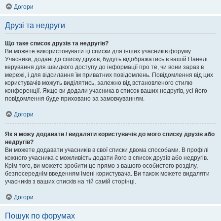
Догори
Друзі та недруги
Що таке список друзів та недругів?
Ви можете використовувати ці списки для інших учасників форуму.
Учасники, додані до списку друзів, будуть відображатись в вашій Панелі
керування для швидкого доступу до інформації про те, чи вони зараз в
мережі, і для відсилання їм приватних повідомлень. Повідомлення від цих
користувачів можуть виділятись, залежно від встановленого стилю
конференції. Якщо ви додали учасника в список ваших недругів, усі його
повідомлення буде приховано за замовчуванням.
Догори
Як я можу додавати / видаляти користувачів до мого списку друзів або
недругів?
Ви можете додавати учасників в свої списки двома способами. В профілі
кожного учасника є можливість додати його в список друзів або недругів.
Крім того, ви можете зробити це прямо з вашого особистого розділу,
безпосереднім введенням імені користувача. Ви також можете видаляти
учасників з ваших списків на тій самій сторінці.
Догори
Пошук по форумах