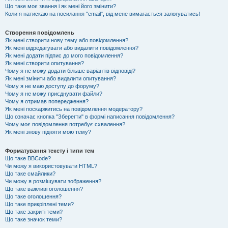
Що таке моє звання і як мені його змінити?
Коли я натискаю на посилання "email", від мене вимагається залогуватись!
Створення повідомлень
Як мені створити нову тему або повідомлення?
Як мені відредагувати або видалити повідомлення?
Як мені додати підпис до мого повідомлення?
Як мені створити опитування?
Чому я не можу додати більше варіантів відповіді?
Як мені змінити або видалити опитування?
Чому я не маю доступу до форуму?
Чому я не можу приєднувати файли?
Чому я отримав попередження?
Як мені поскаржитись на повідомлення модератору?
Що означає кнопка "Зберегти" в формі написання повідомлення?
Чому моє повідомлення потребує схвалення?
Як мені знову підняти мою тему?
Форматування тексту і типи тем
Що таке BBCode?
Чи можу я використовувати HTML?
Що таке смайлики?
Чи можу я розміщувати зображення?
Що таке важливі оголошення?
Що таке оголошення?
Що таке прикріплені теми?
Що таке закриті теми?
Що таке значок теми?