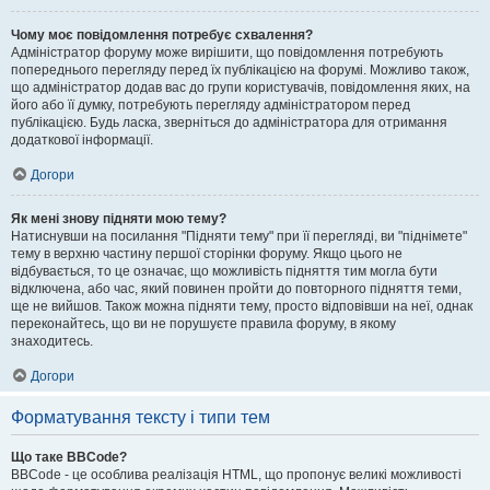
Чому моє повідомлення потребує схвалення?
Адміністратор форуму може вирішити, що повідомлення потребують
попереднього перегляду перед їх публікацією на форумі. Можливо також,
що адміністратор додав вас до групи користувачів, повідомлення яких, на
його або її думку, потребують перегляду адміністратором перед
публікацією. Будь ласка, зверніться до адміністратора для отримання
додаткової інформації.
Догори
Як мені знову підняти мою тему?
Натиснувши на посилання "Підняти тему" при її перегляді, ви "піднімете"
тему в верхню частину першої сторінки форуму. Якщо цього не
відбувається, то це означає, що можливість підняття тим могла бути
відключена, або час, який повинен пройти до повторного підняття теми,
ще не вийшов. Також можна підняти тему, просто відповівши на неї, однак
переконайтесь, що ви не порушуєте правила форуму, в якому
знаходитесь.
Догори
Форматування тексту і типи тем
Що таке BBCode?
BBCode - це особлива реалізація HTML, що пропонує великі можливості