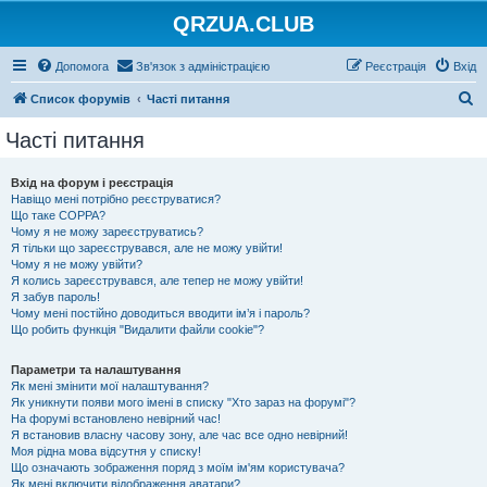
QRZUA.CLUB
Допомога
Зв'язок з адміністрацією
Реєстрація
Вхід
П
Список форумів
Часті питання
о
Часті питання
ш
у
Вхід на форум і реєстрація
Навіщо мені потрібно реєструватися?
к
Що таке COPPA?
Чому я не можу зареєструватись?
Я тільки що зареєструвався, але не можу увійти!
Чому я не можу увійти?
Я колись зареєструвався, але тепер не можу увійти!
Я забув пароль!
Чому мені постійно доводиться вводити ім’я і пароль?
Що робить функція "Видалити файли cookie"?
Параметри та налаштування
Як мені змінити мої налаштування?
Як уникнути появи мого імені в списку "Хто зараз на форумі"?
На форумі встановлено невірний час!
Я встановив власну часову зону, але час все одно невірний!
Моя рідна мова відсутня у списку!
Що означають зображення поряд з моїм ім'ям користувача?
Як мені включити відображення аватари?