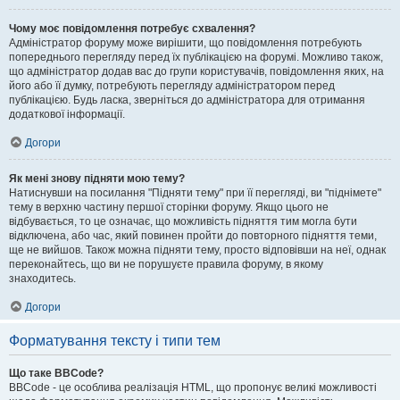
Чому моє повідомлення потребує схвалення?
Адміністратор форуму може вирішити, що повідомлення потребують
попереднього перегляду перед їх публікацією на форумі. Можливо також,
що адміністратор додав вас до групи користувачів, повідомлення яких, на
його або її думку, потребують перегляду адміністратором перед
публікацією. Будь ласка, зверніться до адміністратора для отримання
додаткової інформації.
Догори
Як мені знову підняти мою тему?
Натиснувши на посилання "Підняти тему" при її перегляді, ви "піднімете"
тему в верхню частину першої сторінки форуму. Якщо цього не
відбувається, то це означає, що можливість підняття тим могла бути
відключена, або час, який повинен пройти до повторного підняття теми,
ще не вийшов. Також можна підняти тему, просто відповівши на неї, однак
переконайтесь, що ви не порушуєте правила форуму, в якому
знаходитесь.
Догори
Форматування тексту і типи тем
Що таке BBCode?
BBCode - це особлива реалізація HTML, що пропонує великі можливості