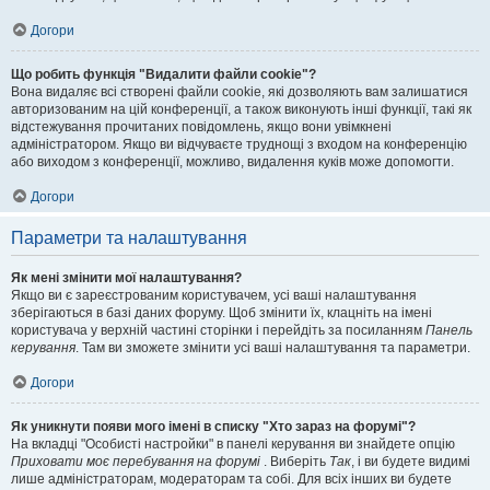
Догори
Що робить функція "Видалити файли cookie"?
Вона видаляє всі створені файли cookie, які дозволяють вам залишатися
авторизованим на цій конференції, а також виконують інші функції, такі як
відстежування прочитаних повідомлень, якщо вони увімкнені
адміністратором. Якщо ви відчуваєте труднощі з входом на конференцію
або виходом з конференції, можливо, видалення куків може допомогти.
Догори
Параметри та налаштування
Як мені змінити мої налаштування?
Якщо ви є зареєстрованим користувачем, усі ваші налаштування
зберігаються в базі даних форуму. Щоб змінити їх, клацніть на імені
користувача у верхній частині сторінки і перейдіть за посиланням
Панель
керування
. Там ви зможете змінити усі ваші налаштування та параметри.
Догори
Як уникнути появи мого імені в списку "Хто зараз на форумі"?
На вкладці "Особисті настройки" в панелі керування ви знайдете опцію
Приховати моє перебування на форумі
. Виберіть
Так
, і ви будете видимі
лише адміністраторам, модераторам та собі. Для всіх інших ви будете