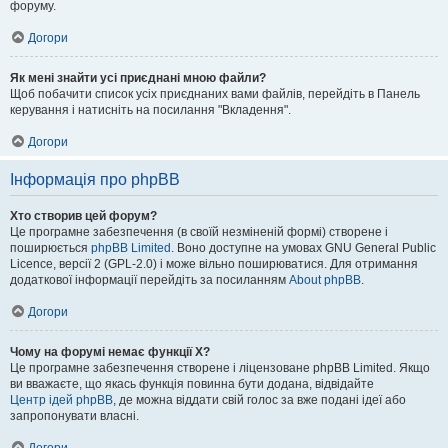
форуму.
Догори
Як мені знайти усі приєднані мною файли?
Щоб побачити список усіх приєднаних вами файлів, перейдіть в Панель
керування і натисніть на посилання "Вкладення".
Догори
Інформація про phpBB
Хто створив цей форум?
Це програмне забезпечення (в своїй незміненій формі) створене і
поширюється
phpBB Limited
. Воно доступне на умовах GNU General Public
Licence, версії 2 (GPL-2.0) і може вільно поширюватися. Для отримання
додаткової інформації перейдіть за посиланням
About phpBB
.
Догори
Чому на форумі немає функції X?
Це програмне забезпечення створене і ліцензоване phpBB Limited. Якщо
ви вважаєте, що якась функція повинна бути додана, відвідайте
Центр ідей phpBB
, де можна віддати свій голос за вже подані ідеї або
запропонувати власні.