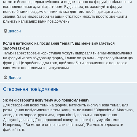
можете безпосередньо змінювати жодне звання на форумі, оскільки вони
встановлюються адміністратором. Будь ласка, не засмічуйте форум
непотрібними повідомленнями тільки для того, щоб підвищити своє
звання. За це модератори чи адміністратори можуть просто зменшити
кількість написаних вами повідомлень.
Догори
Коли я натискаю на посилання "email", від мене вимагається
залогуватись!
Тільки зареєстровані користувачі можуть відправляти email-повідомлення
на форумі через вбудовану форму, і лише якщо адміністратор увімкнув цю
функцію. Це зроблено для того, щоб запобігти зловживанню поштовою
системою анонімними користувачами.
Догори
Створення повідомлень
Як мені створити нову тему або повідомлення?
Для створення нової теми на форумі, натисніть кнопку "Нова тема". Для
розміщення повідомлення в темі клацніть по кнопці "Відповісти". Можливо,
доведеться зареєструватися, перш ніж відправити повідомлення.
Доступні для вас дії перераховані внизу сторінки форуму або теми.
Наприклад: "Ви можете створювати нові теми", "Ви можете додавати
файли" і т. п.