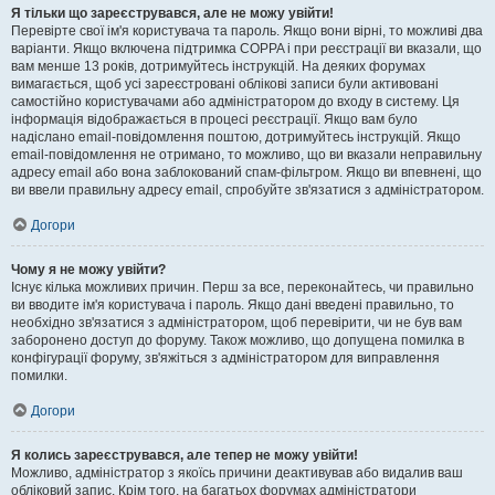
Я тільки що зареєструвався, але не можу увійти!
Перевірте свої ім'я користувача та пароль. Якщо вони вірні, то можливі два
варіанти. Якщо включена підтримка COPPA і при реєстрації ви вказали, що
вам менше 13 років, дотримуйтесь інструкцій. На деяких форумах
вимагається, щоб усі зареєстровані облікові записи були активовані
самостійно користувачами або адміністратором до входу в систему. Ця
інформація відображається в процесі реєстрації. Якщо вам було
надіслано email-повідомлення поштою, дотримуйтесь інструкцій. Якщо
email-повідомлення не отримано, то можливо, що ви вказали неправильну
адресу email або вона заблокований спам-фільтром. Якщо ви впевнені, що
ви ввели правильну адресу email, спробуйте зв'язатися з адміністратором.
Догори
Чому я не можу увійти?
Існує кілька можливих причин. Перш за все, переконайтесь, чи правильно
ви вводите ім'я користувача і пароль. Якщо дані введені правильно, то
необхідно зв'язатися з адміністратором, щоб перевірити, чи не був вам
заборонено доступ до форуму. Також можливо, що допущена помилка в
конфігурації форуму, зв'яжіться з адміністратором для виправлення
помилки.
Догори
Я колись зареєструвався, але тепер не можу увійти!
Можливо, адміністратор з якоїсь причини деактивував або видалив ваш
обліковий запис. Крім того, на багатьох форумах адміністратори