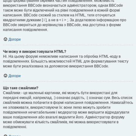
щодо форматування окремих частин повідомлення. Можливість
використання BBCode визначається адміністратором, однак BBCode
також може бути відключений на рівні повідомлення в кожній формі
написання. BBCode схожий за стилем на HTML, теги оточуються
квадратними дужками [ і ], а не в < і > ;. За додатковою інформацією про
BBCode зверніться до керівництва з BBCode, яка доступна з форми
написання повідомлення.
Догори
Чи можу я використовувати HTML?
Ні. На цьому форумі неможливе написання та обробка HTML-коду в
повідомленнях. Більшість можливостей HTML для форматування тексту
може бути реалізована за допомогою використання BBCode.
Догори
Що таке смайлики?
Смайлики - це маленькі картинки, які можуть бути використані для
передачі емоцій, наприклад, :) означає радість, :( означає сум. Весь список
смайликів можна побачити в формі написання повідомлення. Намагайтесь
не зловживати, використовуючи їх: вони легко можуть зробити
повідомлення нечитабельним і модератор може вирішити відредагувати
ваше повідомлення або взагалі видалити його. Адміністратор форуму
може обмежувати кількість смайликів, які можна використовувати в
повідомленні.