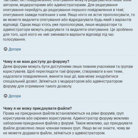
Так само, як і повідомлення, опитування можуть редагуватись лише їхнім
автором, модераторами або адміністраторами. Для редагування
опитування перейдіть до редагування першого повідомлення в темі;
опитування завжди пов'язане з ним. Якщо ніхто не встиг проголосувати, то
ви можете видалити опитування або відредагувати будь-який з варіантів
відповіді. Однак якщо хтось уже проголосував, лише модератори та
адміністратори можуть редагувати та видаляти опитування. Це зроблено
для того, щоб ніхто не зміг змінювати варіанти відповіді під час
голосування.
Догори
Чому я не маю доступу до форуму?
Деякі форуми можуть бути доступними лише певним учасникам та групам
користувачів. Щоб переглядати такі форуми, створювати в них теми,
надсилати повідомлення, вчиняти інші дії, вам може знадобитися
спеціальний дозвіл. Зв'яжіться з модератором або адміністратором
форуму для отримання такого дозволу.
Догори
Чому я не можу приєднувати файли?
Права на приєднання файлів встановлюються на рівні форумів, груп
користувачів або окремих користувачів. Адміністратор форуму можливо
заборонив приєднання файлів у форумі. Також можливо, що приєднувати
файли дозволено лише членам певних груп. Якщо ви не знаєте, чому ви
не можете додавати файли, зв'яжіться з адміністратором.