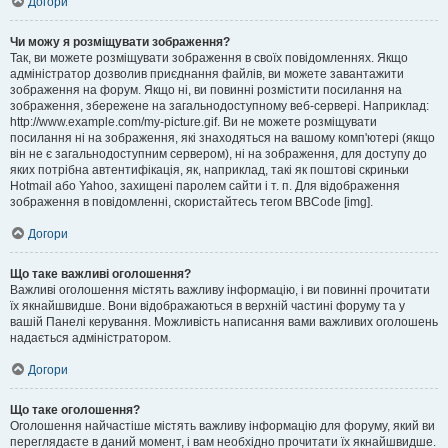
Догори
Чи можу я розміщувати зображення?
Так, ви можете розміщувати зображення в своїх повідомленнях. Якщо
адміністратор дозволив приєднання файлів, ви можете завантажити
зображення на форум. Якщо ні, ви повинні розмістити посилання на
зображення, збережене на загальнодоступному веб-сервері. Наприклад:
http://www.example.com/my-picture.gif. Ви не можете розміщувати
посилання ні на зображення, які знаходяться на вашому комп'ютері (якщо
він не є загальнодоступним сервером), ні на зображення, для доступу до
яких потрібна автентифікація, як, наприклад, такі як поштові скриньки
Hotmail або Yahoo, захищені паролем сайти і т. п. Для відображення
зображення в повідомленні, скористайтесь тегом BBCode [img].
Догори
Що таке важливі оголошення?
Важливі оголошення містять важливу інформацію, і ви повинні прочитати
їх якнайшвидше. Вони відображаються в верхній частині форуму та у
вашій Панелі керування. Можливість написання вами важливих оголошень
надається адміністратором.
Догори
Що таке оголошення?
Оголошення найчастіше містять важливу інформацію для форуму, який ви
переглядаєте в даний момент, і вам необхідно прочитати їх якнайшвидше.