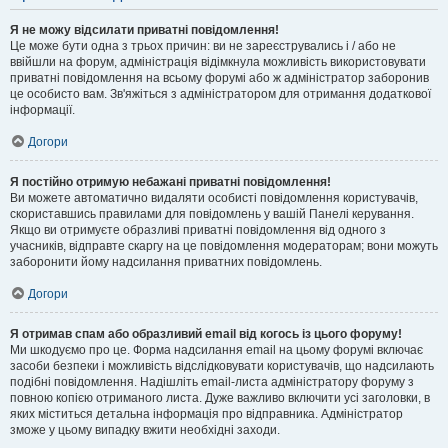
Я не можу відсилати приватні повідомлення!
Це може бути одна з трьох причин: ви не зареєструвались і / або не
ввійшли на форум, адміністрація відімкнула можливість використовувати
приватні повідомлення на всьому форумі або ж адміністратор заборонив
це особисто вам. Зв'яжіться з адміністратором для отримання додаткової
інформації.
Догори
Я постійно отримую небажані приватні повідомлення!
Ви можете автоматично видаляти особисті повідомлення користувачів,
скориставшись правилами для повідомлень у вашій Панелі керування.
Якщо ви отримуєте образливі приватні повідомлення від одного з
учасників, відправте скаргу на це повідомлення модераторам; вони можуть
заборонити йому надсилання приватних повідомлень.
Догори
Я отримав спам або образливий email від когось із цього форуму!
Ми шкодуємо про це. Форма надсилання email на цьому форумі включає
засоби безпеки і можливість відслідковувати користувачів, що надсилають
подібні повідомлення. Надішліть email-листа адміністратору форуму з
повною копією отриманого листа. Дуже важливо включити усі заголовки, в
яких міститься детальна інформація про відправника. Адміністратор
зможе у цьому випадку вжити необхідні заходи.