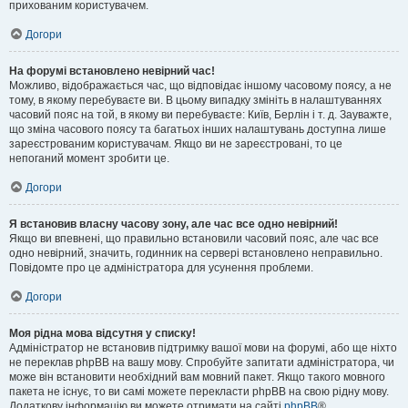
прихованим користувачем.
Догори
На форумі встановлено невірний час!
Можливо, відображається час, що відповідає іншому часовому поясу, а не
тому, в якому перебуваєте ви. В цьому випадку змініть в налаштуваннях
часовий пояс на той, в якому ви перебуваєте: Київ, Берлін і т. д. Зауважте,
що зміна часового поясу та багатьох інших налаштувань доступна лише
зареєстрованим користувачам. Якщо ви не зареєстровані, то це
непоганий момент зробити це.
Догори
Я встановив власну часову зону, але час все одно невірний!
Якщо ви впевнені, що правильно встановили часовий пояс, але час все
одно невірний, значить, годинник на сервері встановлено неправильно.
Повідомте про це адміністратора для усунення проблеми.
Догори
Моя рідна мова відсутня у списку!
Адміністратор не встановив підтримку вашої мови на форумі, або ще ніхто
не переклав phpBB на вашу мову. Спробуйте запитати адміністратора, чи
може він встановити необхідний вам мовний пакет. Якщо такого мовного
пакета не існує, то ви самі можете перекласти phpBB на свою рідну мову.
Додаткову інформацію ви можете отримати на сайті
phpBB
®.