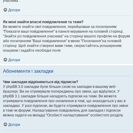
учасника".
Догори
Як мені знайти власні повідомлення та теми?
Ви можете знайти свої повідомлення, перейшовши за посиланням
"Показати ваші повідомлення" в панелі керування на головній сторінці,
"Знайти усі повідомлення учасника" на сторінці вашого профілю на форумі
або посиланням "Ваші повідомлення" в меню "Посилання"на головній
сторінці. Щоб знайти створені вами теми, скористайтесь розширеним
пошуком і задайте необхідні поля.
Догори
Абонементи і закладки
Чим закладки відрізняються від підписок?
У phpBB 3.0 закладки були більше схожі на закладки в вашому веб-
браузері. Ви не отримували попереджень про зміни, що відбулися. У
phpBB 3.1 закладки більше нагадують підписки на теми. Ви можете
отримувати повідомлення про оновлення в темі, що знаходиться у вас в
закладках. У разі підписки, ви будете отримувати повідомлення про зміни
в темі чи форумі. Налаштування повідомлень для закладок і підписок
можна задати на вкладці "Особисті налаштування" особистого розділу.
Догори