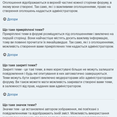
Оголошення відображаються в верхній частині кожної сторінки форуму, в
якому вони створені. Так само, як і з важливими оголошеннями, право на
створення оголошень надається адміністратором.
Догори
Що таке прикріплені теми?
Прикріплені теми в форумі розміщуються під оголошеннями і виключно на
першій сторінці. Вони найчастіше містять досить важливу інформацію,
тому ви повинні прочитати їх якнайшвидше. Так само, як і з оголошеннями,
можливість створення вами прикріплених тем надається адміністратором.
Догори
Що таке закриті теми?
Закриті теми - це такі теми, в яких користувачі більше не можуть залишати
повідомлення і будь-які опитування в них автоматично завершуються.
Теми можуть бути закриті виключно модераторами або адміністраторами
форуму. Ви також можете мати можливість закривати створені вами теми,
в залежності від прав, наданих вам адміністратором.
Догори
Що таке значок теми?
Значки тем - це встановлені автором зображення, які пов'язані з
повідомленнями та відображають їхній зміст. Можливість використання