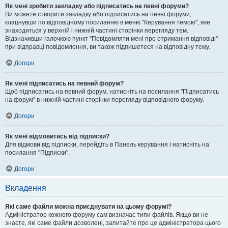
Як мені зробити закладку або підписатись на певні форуми?
Ви можете створити закладку або підписатись на певні форуми,
клацнувши по відповідному посиланню в меню "Керування темою", яке
знаходиться у верхній і нижній частині сторінки перегляду тем.
Відзначивши галочкою пункт "Повідомляти мені про отримання відповіді"
при відправці повідомлення, ви також підпишетеся на відповідну тему.
Догори
Як мені підписатись на певний форум?
Щоб підписатись на певний форум, натисніть на посилання "Підписатись
на форум" в нижній частині сторінки перегляду відповідного форуму.
Догори
Як мені відмовитись від підписки?
Для відмови від підписки, перейдіть в Панель керування і натисніть на
посилання "Підписки".
Догори
Вкладення
Які саме файли можна приєднувати на цьому форумі?
Адміністратор кожного форуму сам визначає типи файлів. Якщо ви не
знаєте, які саме файли дозволені, запитайте про це адміністратора цього