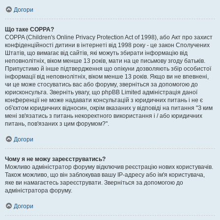
Догори
Що таке COPPA?
COPPA (Children's Online Privacy Protection Act of 1998), або Акт про захист
конфіденційності дитини в інтернеті від 1998 року - це закон Сполучених
Штатів, що вимагає від сайтів, які можуть збирати інформацію від
неповнолітніх, віком менше 13 років, мати на це письмову згоду батьків.
Припустимо й інше підтвердження що опікуни дозволяють збір особистої
інформації від неповнолітніх, віком менше 13 років. Якщо ви не впевнені,
чи це може стосуватись вас або форуму, зверніться за допомогою до
юрисконсульта. Зверніть увагу, що phpBB Limited адміністрація даної
конференції не може надавати консультацій з юридичних питань і не є
об'єктом юридичних відносин, окрім вказаних у відповіді на питання "З ким
мені зв'язатись з питань некоректного використання і / або юридичних
питань, пов'язаних з цим форумом?".
Догори
Чому я не можу зареєструватись?
Можливо адміністратор форуму відключив реєстрацію нових користувачів.
Також можливо, що він заблокував вашу IP-адресу або ім'я користувача,
яке ви намагаєтесь зареєструвати. Зверніться за допомогою до
адміністратора форуму.
Догори