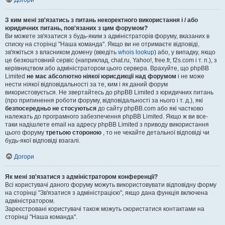
Догори
З ким мені зв'язатись з питань некоректного використання і / або
юридичних питань, пов'язаних з цим форумом?
Ви можете зв'язатися з будь-яким з адміністраторів форуму, вказаних в
списку на сторінці "Наша команда". Якщо ви не отримаєте відповіді,
зв'яжіться з власником домену (введіть
whois lookup
) або, у випадку, якщо
це безкоштовний сервіс (наприклад, chat.ru, Yahoo!, free.fr, f2s.com і т. п.), з
керівництвом або адміністратором цього сервера. Врахуйте, що phpBB
Limited
не має абсолютно ніякої юрисдикції над форумом
і не може
нести ніякої відповідальності за те, ким і як даний форум
використовується. Не звертайтесь до phpBB Limited з юридичних питань
(про припинення роботи форуму, відповідальності за нього і т. д.), які
безпосередньо не стосуються
до сайту phpBB.com або які частково
належать до програмного забезпечення phpBB Limited. Якщо ж ви все-
таки надішлете email на адресу phpBB Limited з приводу використання
цього форуму
третьою стороною
, то не чекайте детальної відповіді чи
будь-якої відповіді взагалі.
Догори
Як мені зв'язатися з адміністратором конференції?
Всі користувачі даного форуму можуть використовувати відповідну форму
на сторінці "Зв'язатися з адміністрацією", якщо дана функція включена
адміністратором.
Зареєстровані користувачі також можуть скористатися контактами на
сторінці "Наша команда".