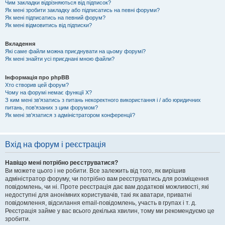
Чим закладки відрізняються від підписок?
Як мені зробити закладку або підписатись на певні форуми?
Як мені підписатись на певний форум?
Як мені відмовитись від підписки?
Вкладення
Які саме файли можна приєднувати на цьому форумі?
Як мені знайти усі приєднані мною файли?
Інформація про phpBB
Хто створив цей форум?
Чому на форумі немає функції X?
З ким мені зв'язатись з питань некоректного використання і / або юридичних
питань, пов'язаних з цим форумом?
Як мені зв'язатися з адміністратором конференції?
Вхід на форум і реєстрація
Навіщо мені потрібно реєструватися?
Ви можете цього і не робити. Все залежить від того, як вирішив
адміністратор форуму, чи потрібно вам реєструватись для розміщення
повідомлень, чи ні. Проте реєстрація дає вам додаткові можливості, які
недоступні для анонімних користувачів, такі як аватари, приватні
повідомлення, відсилання email-повідомлень, участь в групах і т. д.
Реєстрація займе у вас всього декілька хвилин, тому ми рекомендуємо це
зробити.