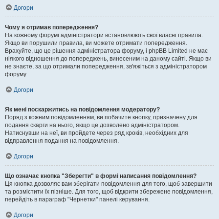
Догори
Чому я отримав попередження?
На кожному форумі адміністратори встановлюють свої власні правила.
Якщо ви порушили правила, ви можете отримати попередження.
Врахуйте, що це рішення адміністратора форуму, і phpBB Limited не має
ніякого відношення до попереджень, винесеним на даному сайті. Якщо ви
не знаєте, за що отримали попередження, зв'яжіться з адміністратором
форуму.
Догори
Як мені поскаржитись на повідомлення модератору?
Поряд з кожним повідомленням, ви побачите кнопку, призначену для
подання скарги на нього, якщо це дозволено адміністратором.
Натиснувши на неї, ви пройдете через ряд кроків, необхідних для
відправлення подання на повідомлення.
Догори
Що означає кнопка "Зберегти" в формі написання повідомлення?
Ця кнопка дозволяє вам зберігати повідомлення для того, щоб завершити
та розмістити їх пізніше. Для того, щоб відкрити збережене повідомлення,
перейдіть в параграф "Чернетки" панелі керування.
Догори