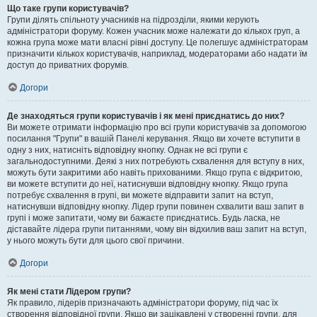
Що таке групи користувачів?
Групи ділять спільноту учасників на підрозділи, якими керують
адміністратори форуму. Кожен учасник може належати до кількох груп, а
кожна група може мати власні рівні доступу. Це полегшує адміністраторам
призначити кількох користувачів, наприклад, модераторами або надати їм
доступ до приватних форумів.
Догори
Де знаходяться групи користувачів і як мені приєднатись до них?
Ви можете отримати інформацію про всі групи користувачів за допомогою
посилання "Групи" в вашій Панелі керування. Якщо ви хочете вступити в
одну з них, натисніть відповідну кнопку. Однак не всі групи є
загальнодоступними. Деякі з них потребують схвалення для вступу в них,
можуть бути закритими або навіть прихованими. Якщо група є відкритою,
ви можете вступити до неї, натиснувши відповідну кнопку. Якщо група
потребує схвалення в групі, ви можете відправити запит на вступ,
натиснувши відповідну кнопку. Лідер групи повинен схвалити ваш запит в
групі і може запитати, чому ви бажаєте приєднатись. Будь ласка, не
діставайте лідера групи питаннями, чому він відхилив ваш запит на вступ,
у нього можуть бути для цього свої причини.
Догори
Як мені стати Лідером групи?
Як правило, лідерів призначають адміністратори форуму, під час їх
створення відповідної групи. Якщо ви зацікавлені у створенні групи, для