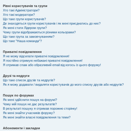
Рівні користувачів та групи
Хто такі Адміністратори?
Хто такі модератори?
Що таке групи користувачів?
Де знаходяться групи користувачів і як мені приєднатись до них?
Як мені стати Лідером групи?
Чому групи відображаються різними кольорами?
Що таке група за замовчуванням?
Що таке "Наша команда"?
Приватні повідомлення
Я не можу відсилати приватні повідомлення!
Я постійно отримую небажані приватні повідомлення!
Я отримав спам або образливий email від когось із цього форуму!
Друзі та недруги
Що таке список друзів та недругів?
Як я можу додавати / видаляти користувачів до мого списку друзів або недругів?
Пошук по форумах
Як мені здійснити пошук на форумі?
Чому мій пошук не дає результатів?
В результаті пошуку я отримав порожню сторінку!
Як мені знайти учасників форуму?
Як мені знайти власні повідомлення та теми?
Абонементи і закладки