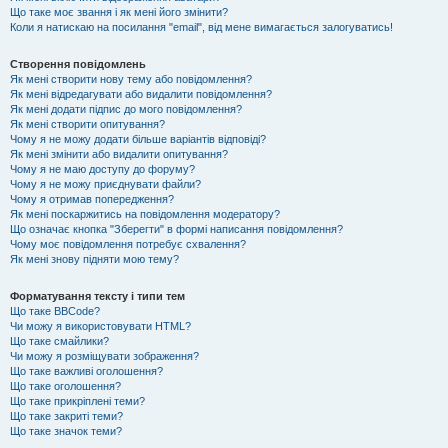
Що таке моє звання і як мені його змінити?
Коли я натискаю на посилання "email", від мене вимагається залогуватись!
Створення повідомлень
Як мені створити нову тему або повідомлення?
Як мені відредагувати або видалити повідомлення?
Як мені додати підпис до мого повідомлення?
Як мені створити опитування?
Чому я не можу додати більше варіантів відповіді?
Як мені змінити або видалити опитування?
Чому я не маю доступу до форуму?
Чому я не можу приєднувати файли?
Чому я отримав попередження?
Як мені поскаржитись на повідомлення модератору?
Що означає кнопка "Зберегти" в формі написання повідомлення?
Чому моє повідомлення потребує схвалення?
Як мені знову підняти мою тему?
Форматування тексту і типи тем
Що таке BBCode?
Чи можу я використовувати HTML?
Що таке смайлики?
Чи можу я розміщувати зображення?
Що таке важливі оголошення?
Що таке оголошення?
Що таке прикріплені теми?
Що таке закриті теми?
Що таке значок теми?