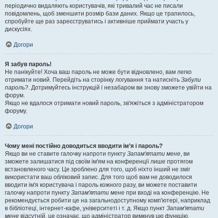
періодично видаляють користувачів, які тривалий час не писали
повідомлень, щоб зменшити розмір бази даних. Якщо це трапилось,
спробуйте ще раз зареєструватись і активніше приймати участь у
дискусіях.
Догори
Я забув пароль!
Не панікуйте! Хоча ваш пароль не може бути відновлено, вам легко
отримати новий. Перейдіть на сторінку логування та натисніть
Забули
пароль?
. Дотримуйтесь інструкцій і незабаром ви знову зможете увійти на
форум.
Якщо не вдалося отримати новий пароль, зв'яжіться з адміністратором
форуму.
Догори
Чому мені постійно доводиться вводити ім’я і пароль?
Якщо ви не ставите галочку напроти пункту
Запам'ятати мене
, ви
зможете залишатися під своїм ім'ям на конференції лише протягом
встановленого часу. Це зроблено для того, щоб ніхто інший не зміг
використати ваш обліковий запис. Для того щоб вам не доводилося
вводити ім'я користувача і пароль кожного разу, ви можете поставити
галочку напроти пункту
Запам'ятати мене
при вході на конференцію. Не
рекомендується робити це на загальнодоступному комп'ютері, наприклад
в бібліотеці, інтернет-кафе, університеті і т. д. Якщо пункт
Запам'ятати
мене
відсутній, це означає, що адміністратор вимкнув цю функцію.