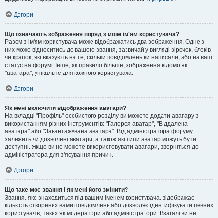
Догори
Що означають зображення поряд з моїм ім'ям користувача?
Разом з ім'ям користувача може відображатись два зображення. Одне з
них може відноситись до вашого звання, зазвичай у вигляді зірочок, блоків
чи крапок, які вказують на те, скільки повідомлень ви написали, або на ваш
статус на форумі. Інше, як правило більше, зображення відомо як
"аватара", унікальне для кожного користувача.
Догори
Як мені включити відображення аватари?
На вкладці "Профіль" особистого розділу ви можете додати аватару з
використанням різних інструментів: "Галерея аватар", "Віддалена
аватара" або "Завантажувана аватара". Від адміністратора форуму
залежить чи дозволені аватари, а також які типи аватар можуть бути
доступні. Якщо ви не можете використовувати аватари, зверніться до
адміністратора для з'ясування причин.
Догори
Що таке моє звання і як мені його змінити?
Звання, яке знаходиться під вашим іменем користувача, відображає
кількість створених вами повідомлень або дозволяє ідентифікувати певних
користувачів, таких як модератори або адміністратори. Взагалі ви не