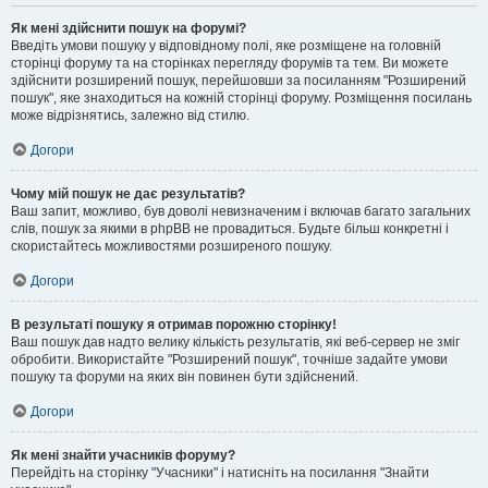
Як мені здійснити пошук на форумі?
Введіть умови пошуку у відповідному полі, яке розміщене на головній
сторінці форуму та на сторінках перегляду форумів та тем. Ви можете
здійснити розширений пошук, перейшовши за посиланням "Розширений
пошук", яке знаходиться на кожній сторінці форуму. Розміщення посилань
може відрізнятись, залежно від стилю.
Догори
Чому мій пошук не дає результатів?
Ваш запит, можливо, був доволі невизначеним і включав багато загальних
слів, пошук за якими в phpBB не провадиться. Будьте більш конкретні і
скористайтесь можливостями розширеного пошуку.
Догори
В результаті пошуку я отримав порожню сторінку!
Ваш пошук дав надто велику кількість результатів, які веб-сервер не зміг
обробити. Використайте "Розширений пошук", точніше задайте умови
пошуку та форуми на яких він повинен бути здійснений.
Догори
Як мені знайти учасників форуму?
Перейдіть на сторінку "Учасники" і натисніть на посилання "Знайти