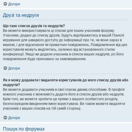
Догори
Друзі та недруги
Що таке список друзів та недругів?
Ви можете використовувати ці списки для інших учасників форуму.
Учасники, додані до списку друзів, будуть відображатись в вашій Панелі
керування для швидкого доступу до інформації про те, чи вони зараз в
мережі, і для відсилання їм приватних повідомлень. Повідомлення від цих
користувачів можуть виділятись, залежно від встановленого стилю
конференції. Якщо ви додали учасника в список ваших недругів, усі його
повідомлення буде приховано за замовчуванням.
Догори
Як я можу додавати / видаляти користувачів до мого списку друзів або
недругів?
Ви можете додавати учасників в свої списки двома способами. В профілі
кожного учасника є можливість додати його в список друзів або недругів.
Крім того, ви можете зробити це прямо з вашого особистого розділу,
безпосереднім введенням імені користувача. Ви також можете видаляти
учасників з ваших списків на тій самій сторінці.
Догори
Пошук по форумах