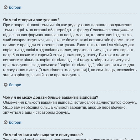
Догори
Як мені створити опитування?
При створенні нової теми чи під час редагування першого повідомлення
теми клацніть на вкладці або перейдіть в форму
Створити опитування
під основною формою написання повідомлення, в залежності від стилю,
який використовується; якщо ви не бачите такої вкладки або форми, то ви
не маєте прав для створення опитувань. Вкажіть питання і як мінімум два
варіанти відповіді в відповідних полях, переконавшись, що кожен варіант
потрібно вводити в окремій стрічці поля вводу тексту. Ви також можете
встановити кількість варіантів відповіді, які можуть обирати користувачі
при голосуванні за допомогою "Варіантів відповіді", обмеження в часі для
голосування в днях (0 для вічного голосування) і, на сам кінець, можливість
зміни варіанту, за який вони проголосували.
Догори
Чому я не можу додати більше варіантів відповіді?
Обмеження кількості варіантів відповіді встановлює адміністратор форуму.
Якщо вам необхідна більша кількості варіантів, аніж це передбачено,
зв'яжіться з адміністратором форуму.
Догори
Як мені змінити або видалити опитування?