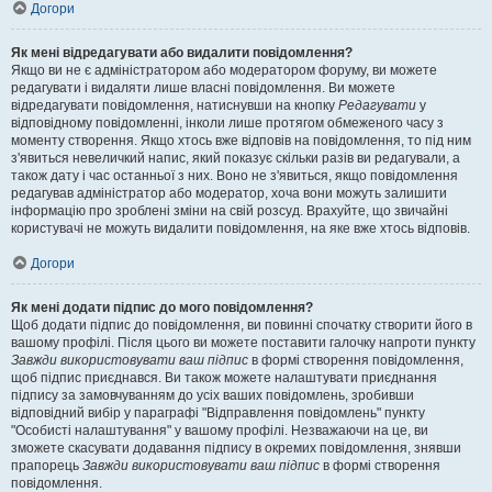
Догори
Як мені відредагувати або видалити повідомлення?
Якщо ви не є адміністратором або модератором форуму, ви можете
редагувати і видаляти лише власні повідомлення. Ви можете
відредагувати повідомлення, натиснувши на кнопку
Редагувати
у
відповідному повідомленні, інколи лише протягом обмеженого часу з
моменту створення. Якщо хтось вже відповів на повідомлення, то під ним
з'явиться невеличкий напис, який показує скільки разів ви редагували, а
також дату і час останньої з них. Воно не з'явиться, якщо повідомлення
редагував адміністратор або модератор, хоча вони можуть залишити
інформацію про зроблені зміни на свій розсуд. Врахуйте, що звичайні
користувачі не можуть видалити повідомлення, на яке вже хтось відповів.
Догори
Як мені додати підпис до мого повідомлення?
Щоб додати підпис до повідомлення, ви повинні спочатку створити його в
вашому профілі. Після цього ви можете поставити галочку напроти пункту
Завжди використовувати ваш підпис
в формі створення повідомлення,
щоб підпис приєднався. Ви також можете налаштувати приєднання
підпису за замовчуванням до усіх ваших повідомлень, зробивши
відповідний вибір у параграфі "Відправлення повідомлень" пункту
"Особисті налаштування" у вашому профілі. Незважаючи на це, ви
зможете скасувати додавання підпису в окремих повідомлення, знявши
прапорець
Завжди використовувати ваш підпис
в формі створення
повідомлення.