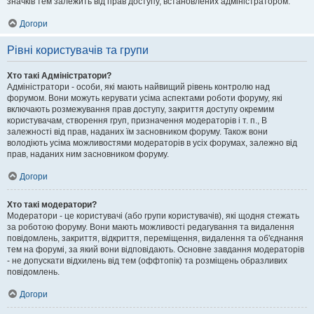
значків тем залежить від прав доступу, встановлених адміністратором.
Догори
Рівні користувачів та групи
Хто такі Адміністратори?
Адміністратори - особи, які мають найвищий рівень контролю над
форумом. Вони можуть керувати усіма аспектами роботи форуму, які
включають розмежування прав доступу, закриття доступу окремим
користувачам, створення груп, призначення модераторів і т. п., В
залежності від прав, наданих їм засновником форуму. Також вони
володіють усіма можливостями модераторів в усіх форумах, залежно від
прав, наданих ним засновником форуму.
Догори
Хто такі модератори?
Модератори - це користувачі (або групи користувачів), які щодня стежать
за роботою форуму. Вони мають можливості редагування та видалення
повідомлень, закриття, відкриття, переміщення, видалення та об'єднання
тем на форумі, за який вони відповідають. Основне завдання модераторів
- не допускати відхилень від тем (оффтопік) та розміщень образливих
повідомлень.
Догори