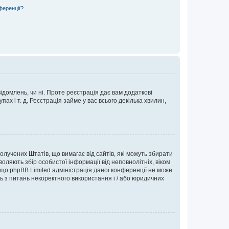
ференції?
ідомлень, чи ні. Проте реєстрація дає вам додаткові
ах і т. д. Реєстрація займе у вас всього декілька хвилин,
Сполучених Штатів, що вимагає від сайтів, які можуть збирати
оляють збір особистої інформації від неповнолітніх, віком
 що phpBB Limited адміністрація даної конференції не може
сь з питань некоректного використання і / або юридичних