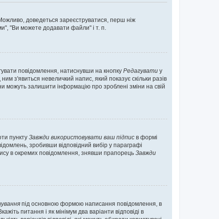
. Можливо, доведеться зареєструватися, перш ніж
", "Ви можете додавати файли" і т. п.
гувати повідомлення, натиснувши на кнопку
Редагувати
у
ним з'явиться невеличкий напис, який показує скільки разів
они можуть залишити інформацію про зроблені зміни на свій
оти пункту
Завжди використовувати ваш підпис
в формі
ідомлень, зробивши відповідний вибір у параграфі
пису в окремих повідомлення, знявши прапорець
Завжди
ування
під основною формою написання повідомлення, в
ажіть питання і як мінімум два варіанти відповіді в