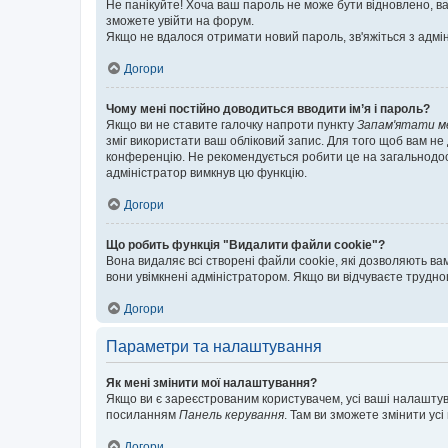
Не панікуйте! Хоча ваш пароль не може бути відновлено, ва
зможете увійти на форум.
Якщо не вдалося отримати новий пароль, зв'яжіться з адмі
Догори
Чому мені постійно доводиться вводити ім’я і пароль?
Якщо ви не ставите галочку напроти пункту
Запам'ятати м
зміг використати ваш обліковий запис. Для того щоб вам не
конференцію. Не рекомендується робити це на загальнодосту
адміністратор вимкнув цю функцію.
Догори
Що робить функція "Видалити файли cookie"?
Вона видаляє всі створені файли cookie, які дозволяють ва
вони увімкнені адміністратором. Якщо ви відчуваєте трудн
Догори
Параметри та налаштування
Як мені змінити мої налаштування?
Якщо ви є зареєстрованим користувачем, усі ваші налаштуван
посиланням
Панель керування
. Там ви зможете змінити ус
Догори