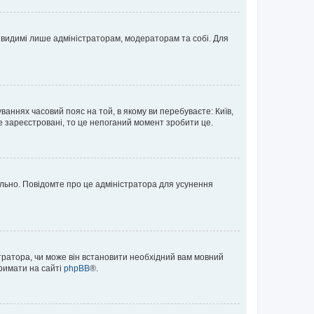
те видимі лише адміністраторам, модераторам та собі. Для
ваннях часовий пояс на той, в якому ви перебуваєте: Київ,
е зареєстровані, то це непоганий момент зробити це.
ильно. Повідомте про це адміністратора для усунення
тратора, чи може він встановити необхідний вам мовний
тримати на сайті
phpBB
®.