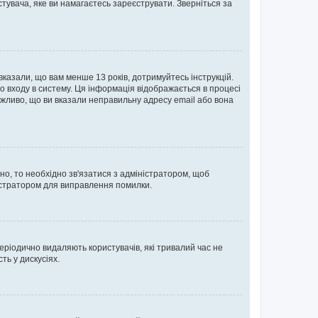
тувача, яке ви намагаєтесь зареєструвати. Зверніться за
 вказали, що вам менше 13 років, дотримуйтесь інструкцій.
о входу в систему. Ця інформація відображається в процесі
ожливо, що ви вказали неправильну адресу email або вона
ьно, то необхідно зв'язатися з адміністратором, щоб
ністратором для виправлення помилки.
еріодично видаляють користувачів, які тривалий час не
ь у дискусіях.