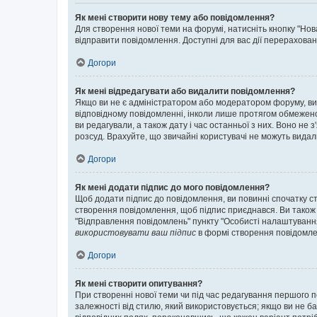
Як мені створити нову тему або повідомлення?
Для створення нової теми на форумі, натисніть кнопку "Нов
відправити повідомлення. Доступні для вас дії перерахован
Догори
Як мені відредагувати або видалити повідомлення?
Якщо ви не є адміністратором або модератором форуму, ви
відповідному повідомленні, інколи лише протягом обмеженог
ви редагували, а також дату і час останньої з них. Воно н
розсуд. Врахуйте, що звичайні користувачі не можуть видали
Догори
Як мені додати підпис до мого повідомлення?
Щоб додати підпис до повідомлення, ви повинні спочатку с
створення повідомлення, щоб підпис приєднався. Ви також
"Відправлення повідомлень" пункту "Особисті налаштуванн
використовувати ваш підпис
в формі створення повідомле
Догори
Як мені створити опитування?
При створенні нової теми чи під час редагування першого 
залежності від стилю, який використовується; якщо ви не ба