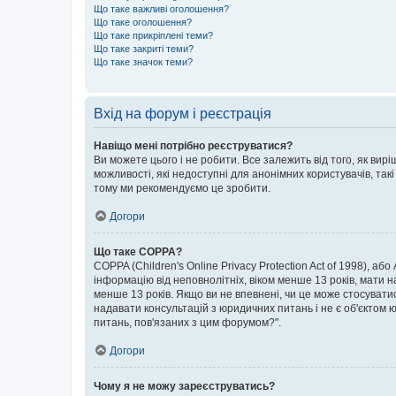
Що таке важливі оголошення?
Що таке оголошення?
Що таке прикріплені теми?
Що таке закриті теми?
Що таке значок теми?
Вхід на форум і реєстрація
Навіщо мені потрібно реєструватися?
Ви можете цього і не робити. Все залежить від того, як ви
можливості, які недоступні для анонімних користувачів, такі
тому ми рекомендуємо це зробити.
Догори
Що таке COPPA?
COPPA (Children's Online Privacy Protection Act of 1998), аб
інформацію від неповнолітніх, віком менше 13 років, мати н
менше 13 років. Якщо ви не впевнені, чи це може стосувати
надавати консультацій з юридичних питань і не є об'єктом ю
питань, пов'язаних з цим форумом?".
Догори
Чому я не можу зареєструватись?