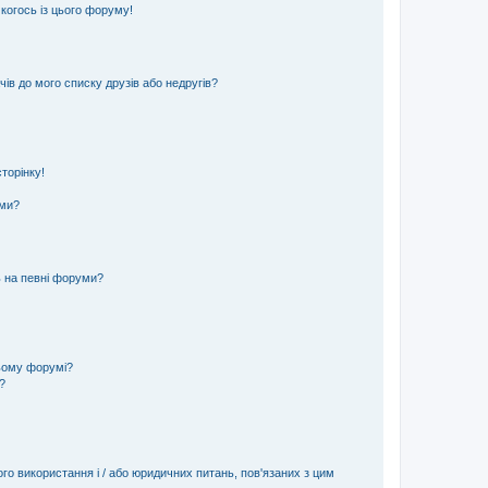
 когось із цього форуму!
ів до мого списку друзів або недругів?
торінку!
еми?
ь на певні форуми?
ьому форумі?
?
ого використання і / або юридичних питань, пов'язаних з цим