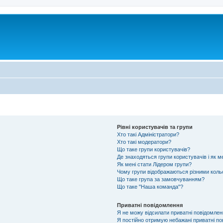
Рівні користувачів та групи
Хто такі Адміністратори?
Хто такі модератори?
Що таке групи користувачів?
Де знаходяться групи користувачів і як м
Як мені стати Лідером групи?
Чому групи відображаються різними кол
Що таке група за замовчуванням?
Що таке "Наша команда"?
Приватні повідомлення
Я не можу відсилати приватні повідомлен
Я постійно отримую небажані приватні по