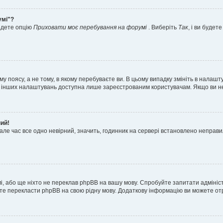
умі"?
айдете опцію
Приховати моє перебування на форумі
. Виберіть
Так
, і ви буде
 поясу, а не тому, в якому перебуваєте ви. В цьому випадку змініть в налашту
тьох інших налаштувань доступна лише зареєстрованим користувачам. Якщо ви н
ний!
але час все одно невірний, значить, годинник на сервері встановлено неправ
і, або ще ніхто не переклав phpBB на вашу мову. Спробуйте запитати адмініс
жете перекласти phpBB на свою рідну мову. Додаткову інформацію ви можете о