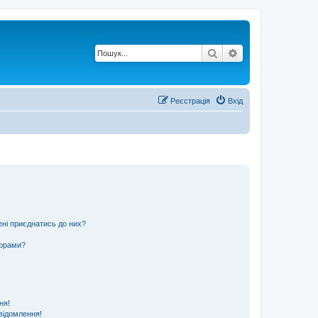
Пошук
Розширений по
Реєстрація
Вхід
ені приєднатись до них?
ьорами?
ня!
відомлення!