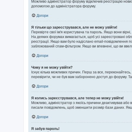
Можливо адміністратор форуму відключив реєстрацію нових к
допомогою до адміністратора форуму.
Догори
Я тільки що зареєструвався, але не можу увійти!
Перевірте свої ім'я користувача та пароль. Якщо вони вірні
На деяких форумах вимагається, щоб усі зареєстровані обл
реєстрації. Якщо вам було надіслано email-повідомлення п
заблокований спам-фільтром. Якщо ви впевнені, що ви ввел
Догори
Чому я не можу увійти?
Існує кілька можливих причин. Перш за все, переконайтесь,
перевірити, чи не був вам заборонено доступ до форуму. Т
Догори
Я колись зареєструвався, але тепер не можу увійти!
Можливо, адміністратор з якоїсь причини деактивував або в
писали повідомлень, щоб зменшити розмір бази даних. Якщо
Догори
Я забув пароль!