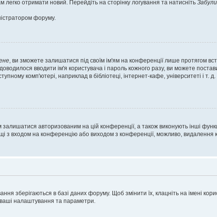
м легко отримати новий. Перейдіть на сторінку логування та натисніть
Забули
ністратором форуму.
ене
, ви зможете залишатися під своїм ім'ям на конференції лише протягом вст
 доводилося вводити ім'я користувача і пароль кожного разу, ви можете поста
пному комп'ютері, наприклад в бібліотеці, інтернет-кафе, університеті і т. д
м залишатися авторизованим на цій конференції, а також виконують інші функц
ощі з входом на конференцію або виходом з конференції, можливо, видалення к
ня зберігаються в базі даних форуму. Щоб змінити їх, клацніть на імені корист
і ваші налаштування та параметри.