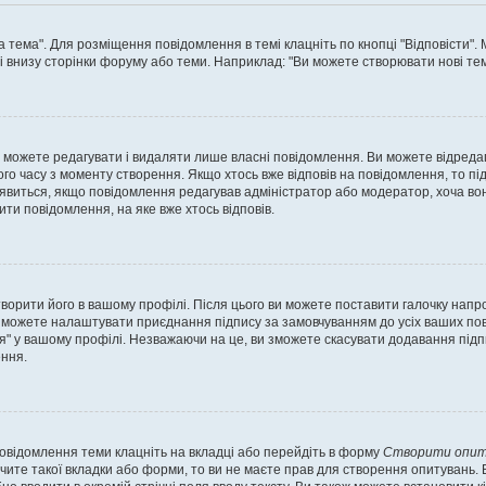
а тема". Для розміщення повідомлення в темі клацніть по кнопці "Відповісти"
і внизу сторінки форуму або теми. Наприклад: "Ви можете створювати нові теми
 можете редагувати і видаляти лише власні повідомлення. Ви можете відреда
о часу з моменту створення. Якщо хтось вже відповів на повідомлення, то під 
е з'явиться, якщо повідомлення редагував адміністратор або модератор, хоча в
ти повідомлення, на яке вже хтось відповів.
творити його в вашому профілі. Після цього ви можете поставити галочку напр
 можете налаштувати приєднання підпису за замовчуванням до усіх ваших пов
я" у вашому профілі. Незважаючи на це, ви зможете скасувати додавання під
ння.
повідомлення теми клацніть на вкладці або перейдіть в форму
Створити опит
чите такої вкладки або форми, то ви не маєте прав для створення опитувань. Вк