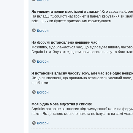
Як уникнути появи мого імені в списку "Хто зараз на фор
На вкладці "Особисті настройки" в панелі керування ви зн
всіх інших ви будете прихованим користувачем.
Догори
На форумі встановлено невірний час!
Можливо, відображається час, що відповідає іншому часовому
Берлін і т. д. Зауважте, що зміна часового поясу та бага
Догори
Я встановив власну часову зону, але час все одно невір
Якщо ви впевнені, що правильно встановили часовий пояс, 
проблеми.
Догори
Моя рідна мова відсутня у списку!
Адміністратор не встановив підтримку вашої мови на форум
пакет. Якщо такого мовного пакета не існує, то ви самі мо
Догори