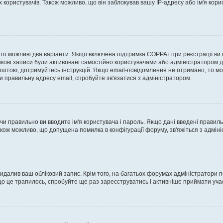
ористувачів. Також можливо, що він заблокував вашу IP-адресу або ім'я корис
, то можливі два варіанти. Якщо включена підтримка COPPA і при реєстрації ви
ікові записи були активовані самостійно користувачами або адміністратором д
оштою, дотримуйтесь інструкцій. Якщо email-повідомлення не отримано, то м
и правильну адресу email, спробуйте зв'язатися з адміністратором.
 чи правильно ви вводите ім'я користувача і пароль. Якщо дані введені правил
акож можливо, що допущена помилка в конфігурації форуму, зв'яжіться з адмі
идалив ваш обліковий запис. Крім того, на багатьох форумах адміністратори п
 це трапилось, спробуйте ще раз зареєструватись і активніше приймати участ