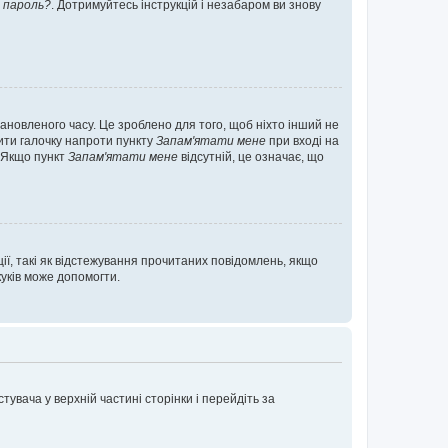
 пароль?
. Дотримуйтесь інструкцій і незабаром ви знову
ановленого часу. Це зроблено для того, щоб ніхто інший не
вити галочку напроти пункту
Запам'ятати мене
при вході на
. Якщо пункт
Запам'ятати мене
відсутній, це означає, що
ії, такі як відстежування прочитаних повідомлень, якщо
уків може допомогти.
увача у верхній частині сторінки і перейдіть за