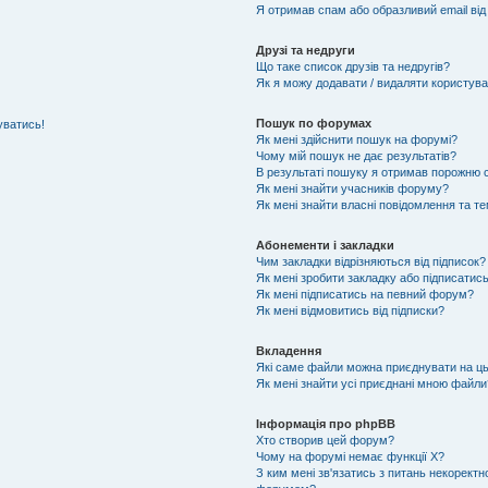
Я отримав спам або образливий email від
Друзі та недруги
Що таке список друзів та недругів?
Як я можу додавати / видаляти користувач
Пошук по форумах
уватись!
Як мені здійснити пошук на форумі?
Чому мій пошук не дає результатів?
В результаті пошуку я отримав порожню с
Як мені знайти учасників форуму?
Як мені знайти власні повідомлення та т
Абонементи і закладки
Чим закладки відрізняються від підписок?
Як мені зробити закладку або підписатис
Як мені підписатись на певний форум?
Як мені відмовитись від підписки?
Вкладення
Які саме файли можна приєднувати на ц
Як мені знайти усі приєднані мною файли
Інформація про phpBB
Хто створив цей форум?
Чому на форумі немає функції X?
З ким мені зв'язатись з питань некоректн