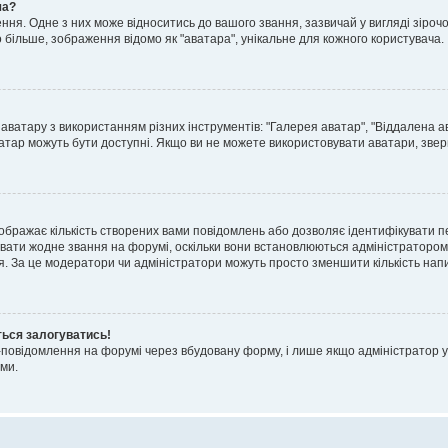
ча?
я. Одне з них може відноситись до вашого звання, зазвичай у вигляді зірочок, 
о більше, зображення відомо як "аватара", унікальне для кожного користувача.
аватару з використанням різних інструментів: "Галерея аватар", "Віддалена а
атар можуть бути доступні. Якщо ви не можете використовувати аватари, звер
ображає кількість створених вами повідомлень або дозволяє ідентифікувати п
вати жодне звання на форумі, оскільки вони встановлюються адміністратором
я. За це модератори чи адміністратори можуть просто зменшити кількість нап
ться залогуватись!
l-повідомлення на форумі через вбудовану форму, і лише якщо адміністратор у
ми.