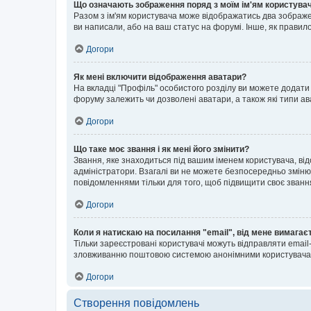
Що означають зображення поряд з моїм ім'ям користува
Разом з ім'ям користувача може відображатись два зображенн
ви написали, або на ваш статус на форумі. Інше, як правил
Догори
Як мені включити відображення аватари?
На вкладці "Профіль" особистого розділу ви можете додати 
форуму залежить чи дозволені аватари, а також які типи ав
Догори
Що таке моє звання і як мені його змінити?
Звання, яке знаходиться під вашим іменем користувача, від
адміністратори. Взагалі ви не можете безпосередньо зміню
повідомленнями тільки для того, щоб підвищити своє званн
Догори
Коли я натискаю на посилання "email", від мене вимагає
Тільки зареєстровані користувачі можуть відправляти emai
зловживанню поштовою системою анонімними користувача
Догори
Створення повідомлень