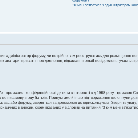
форумом?
Як мені зв'язатися з адміністратором кон
рішив адміністратор форуму, чи потрібно вам реєструватись для розміщення пов
 як аватари, приватні повідомлення, відсилання email-повідомлень, участь в груп
о Акт про захист конфіденційності дитини в інтернеті від 1998 року - це закон 
а це письмову згоду батьків. Припустимо й інше підтвердження що опікуни дозв
сь вас або форуму, зверніться за допомогою до юрисконсульта. Зверніть увагу,
ридичних відносин, окрім вказаних у відповіді на питання "З ким мені зв'язати