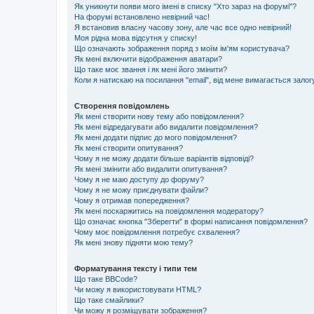
Як уникнути появи мого імені в списку "Хто зараз на форумі"?
На форумі встановлено невірний час!
Я встановив власну часову зону, але час все одно невірний!
Моя рідна мова відсутня у списку!
Що означають зображення поряд з моїм ім'ям користувача?
Як мені включити відображення аватари?
Що таке моє звання і як мені його змінити?
Коли я натискаю на посилання "email", від мене вимагається залог
Створення повідомлень
Як мені створити нову тему або повідомлення?
Як мені відредагувати або видалити повідомлення?
Як мені додати підпис до мого повідомлення?
Як мені створити опитування?
Чому я не можу додати більше варіантів відповіді?
Як мені змінити або видалити опитування?
Чому я не маю доступу до форуму?
Чому я не можу приєднувати файли?
Чому я отримав попередження?
Як мені поскаржитись на повідомлення модератору?
Що означає кнопка "Зберегти" в формі написання повідомлення?
Чому моє повідомлення потребує схвалення?
Як мені знову підняти мою тему?
Форматування тексту і типи тем
Що таке BBCode?
Чи можу я використовувати HTML?
Що таке смайлики?
Чи можу я розміщувати зображення?