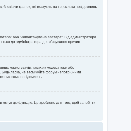
блоків чи крапок, які вказують на те, скільки повідомлень
ватара" або "Завантажувана аватара". Від адміністратора
ніться до адміністратора для з'ясування причин.
евних користувачів, таких як модератори або
. Будь ласка, не засмічуйте форум непотрібними
исаних вами повідомлень.
вімкнув цю функцію. Це зроблено для того, щоб запобігти