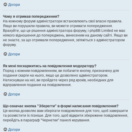
Догори
Чому я отримав попередження?
На кожному форумі адміністратори встановлюють свої власні правила.
Якщо ви порушили правила, ви можете отримати попередження.
Врахуйте, що це рішення адміністратора форуму, і phpBB Limited не має
ніякого відношення до попереджень, винесеним на даному сайті. Якщо ви
не знаєте, за що отримали попередження, зв'яжіться з адміністратором
форуму.
Догори
Як мені поскаржитись на повідомлення модератору?
Поряд з кожним повідомленням, ви побачите кнопку, призначену для
подання скарги на нього, якщо це дозволено адміністратором.
Натиснувши на неї, ви пройдете через ряд кроків, необхідних для
відправлення подання на повідомлення.
Догори
Що означає кнопка "Зберегти" в формі написання повідомлення?
Ця кнопка дозволяє вам зберігати повідомлення для того, щоб завершити
та розмістити їх пізніше. Для того, щоб відкрити збережене повідомлення,
перейдіть в параграф "Чернетки" панелі керування.
Догори