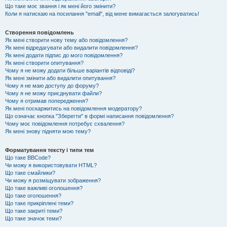
Що таке моє звання і як мені його змінити?
Коли я натискаю на посилання "email", від мене вимагається залогуватись!
Створення повідомлень
Як мені створити нову тему або повідомлення?
Як мені відредагувати або видалити повідомлення?
Як мені додати підпис до мого повідомлення?
Як мені створити опитування?
Чому я не можу додати більше варіантів відповіді?
Як мені змінити або видалити опитування?
Чому я не маю доступу до форуму?
Чому я не можу приєднувати файли?
Чому я отримав попередження?
Як мені поскаржитись на повідомлення модератору?
Що означає кнопка "Зберегти" в формі написання повідомлення?
Чому моє повідомлення потребує схвалення?
Як мені знову підняти мою тему?
Форматування тексту і типи тем
Що таке BBCode?
Чи можу я використовувати HTML?
Що таке смайлики?
Чи можу я розміщувати зображення?
Що таке важливі оголошення?
Що таке оголошення?
Що таке прикріплені теми?
Що таке закриті теми?
Що таке значок теми?