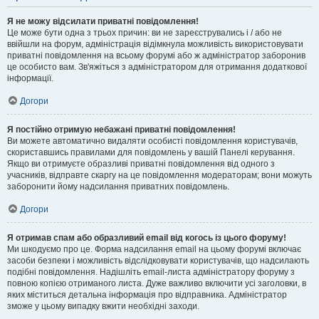
Я не можу відсилати приватні повідомлення!
Це може бути одна з трьох причин: ви не зареєструвались і / або не
ввійшли на форум, адміністрація відімкнула можливість використовувати
приватні повідомлення на всьому форумі або ж адміністратор заборонив
це особисто вам. Зв'яжіться з адміністратором для отримання додаткової
інформації.
Догори
Я постійно отримую небажані приватні повідомлення!
Ви можете автоматично видаляти особисті повідомлення користувачів,
скориставшись правилами для повідомлень у вашій Панелі керування.
Якщо ви отримуєте образливі приватні повідомлення від одного з
учасників, відправте скаргу на це повідомлення модераторам; вони можуть
заборонити йому надсилання приватних повідомлень.
Догори
Я отримав спам або образливий email від когось із цього форуму!
Ми шкодуємо про це. Форма надсилання email на цьому форумі включає
засоби безпеки і можливість відслідковувати користувачів, що надсилають
подібні повідомлення. Надішліть email-листа адміністратору форуму з
повною копією отриманого листа. Дуже важливо включити усі заголовки, в
яких міститься детальна інформація про відправника. Адміністратор
зможе у цьому випадку вжити необхідні заходи.