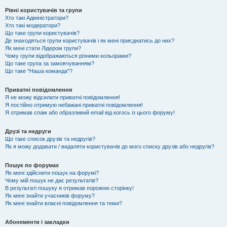
Рівні користувачів та групи
Хто такі Адміністратори?
Хто такі модератори?
Що таке групи користувачів?
Де знаходяться групи користувачів і як мені приєднатись до них?
Як мені стати Лідером групи?
Чому групи відображаються різними кольорами?
Що таке група за замовчуванням?
Що таке "Наша команда"?
Приватні повідомлення
Я не можу відсилати приватні повідомлення!
Я постійно отримую небажані приватні повідомлення!
Я отримав спам або образливий email від когось із цього форуму!
Друзі та недруги
Що таке список друзів та недругів?
Як я можу додавати / видаляти користувачів до мого списку друзів або недругів?
Пошук по форумах
Як мені здійснити пошук на форумі?
Чому мій пошук не дає результатів?
В результаті пошуку я отримав порожню сторінку!
Як мені знайти учасників форуму?
Як мені знайти власні повідомлення та теми?
Абонементи і закладки