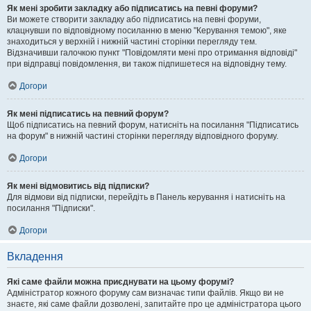
Як мені зробити закладку або підписатись на певні форуми?
Ви можете створити закладку або підписатись на певні форуми,
клацнувши по відповідному посиланню в меню "Керування темою", яке
знаходиться у верхній і нижній частині сторінки перегляду тем.
Відзначивши галочкою пункт "Повідомляти мені про отримання відповіді"
при відправці повідомлення, ви також підпишетеся на відповідну тему.
Догори
Як мені підписатись на певний форум?
Щоб підписатись на певний форум, натисніть на посилання "Підписатись
на форум" в нижній частині сторінки перегляду відповідного форуму.
Догори
Як мені відмовитись від підписки?
Для відмови від підписки, перейдіть в Панель керування і натисніть на
посилання "Підписки".
Догори
Вкладення
Які саме файли можна приєднувати на цьому форумі?
Адміністратор кожного форуму сам визначає типи файлів. Якщо ви не
знаєте, які саме файли дозволені, запитайте про це адміністратора цього