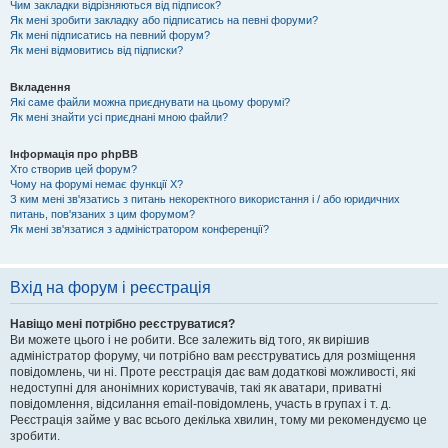
Чим закладки відрізняються від підписок?
Як мені зробити закладку або підписатись на певні форуми?
Як мені підписатись на певний форум?
Як мені відмовитись від підписки?
Вкладення
Які саме файли можна приєднувати на цьому форумі?
Як мені знайти усі приєднані мною файли?
Інформація про phpBB
Хто створив цей форум?
Чому на форумі немає функції X?
З ким мені зв'язатись з питань некоректного використання і / або юридичних
питань, пов'язаних з цим форумом?
Як мені зв'язатися з адміністратором конференції?
Вхід на форум і реєстрація
Навіщо мені потрібно реєструватися?
Ви можете цього і не робити. Все залежить від того, як вирішив
адміністратор форуму, чи потрібно вам реєструватись для розміщення
повідомлень, чи ні. Проте реєстрація дає вам додаткові можливості, які
недоступні для анонімних користувачів, такі як аватари, приватні
повідомлення, відсилання email-повідомлень, участь в групах і т. д.
Реєстрація займе у вас всього декілька хвилин, тому ми рекомендуємо це
зробити.