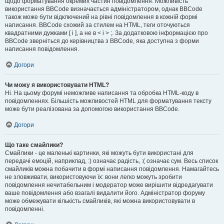
щодо форматування окремих частин повідомлення. Можливість
використання BBCode визначається адміністратором, однак BBCode
також може бути відключений на рівні повідомлення в кожній формі
написання. BBCode схожий за стилем на HTML, теги оточуються
квадратними дужками [ і ], а не в < і > ;. За додатковою інформацією про
BBCode зверніться до керівництва з BBCode, яка доступна з форми
написання повідомлення.
Догори
Чи можу я використовувати HTML?
Ні. На цьому форумі неможливе написання та обробка HTML-коду в
повідомленнях. Більшість можливостей HTML для форматування тексту
може бути реалізована за допомогою використання BBCode.
Догори
Що таке смайлики?
Смайлики - це маленькі картинки, які можуть бути використані для
передачі емоцій, наприклад, :) означає радість, :( означає сум. Весь список
смайликів можна побачити в формі написання повідомлення. Намагайтесь
не зловживати, використовуючи їх: вони легко можуть зробити
повідомлення нечитабельним і модератор може вирішити відредагувати
ваше повідомлення або взагалі видалити його. Адміністратор форуму
може обмежувати кількість смайликів, які можна використовувати в
повідомленні.