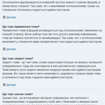
Оголошення відображаються в верхній частині кожної сторінки форуму, в
якому вони створені. Так само, як і з важливими оголошеннями, право на
створення оголошень надається адміністратором.
Догори
Що таке прикріплені теми?
Прикріплені теми в форумі розміщуються під оголошеннями і виключно на
першій сторінці. Вони найчастіше містять досить важливу інформацію,
тому ви повинні прочитати їх якнайшвидше. Так само, як і з оголошеннями,
можливість створення вами прикріплених тем надається адміністратором.
Догори
Що таке закриті теми?
Закриті теми - це такі теми, в яких користувачі більше не можуть залишати
повідомлення і будь-які опитування в них автоматично завершуються.
Теми можуть бути закриті виключно модераторами або адміністраторами
форуму. Ви також можете мати можливість закривати створені вами теми,
в залежності від прав, наданих вам адміністратором.
Догори
Що таке значок теми?
Значки тем - це встановлені автором зображення, які пов'язані з
повідомленнями та відображають їхній зміст. Можливість використання