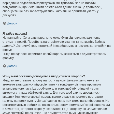
періодично видаляють користувачів, які тривалий час не писали
повідомлень, щоб зменшити розмір бази даних. Якщо це трапилось,
спробуйте ще раз зареєструватись і активніше приймати участь у
дискусіях.
Догори
Я забув пароль!
Не панікуйте! Хоча ваш пароль не може бути відновлено, вам легко
отримати новий. Перейдіть на сторінку логування та натисніть
Забули
пароль?
. Дотримуйтесь інструкцій і незабаром ви знову зможете увійти на
форум.
Якщо не вдалося отримати новий пароль, зв'яжіться з адміністратором
форуму.
Догори
Чому мені постійно доводиться вводити ім’я і пароль?
Якщо ви не ставите галочку напроти пункту
Запам'ятати мене
, ви
зможете залишатися під своїм ім'ям на конференції лише протягом
встановленого часу. Це зроблено для того, щоб ніхто інший не зміг
використати ваш обліковий запис. Для того щоб вам не доводилося
вводити ім'я користувача і пароль кожного разу, ви можете поставити
галочку напроти пункту
Запам'ятати мене
при вході на конференцію. Не
рекомендується робити це на загальнодоступному комп'ютері, наприклад
в бібліотеці, інтернет-кафе, університеті і т. д. Якщо пункт
Запам'ятати
мене
відсутній, це означає, що адміністратор вимкнув цю функцію.