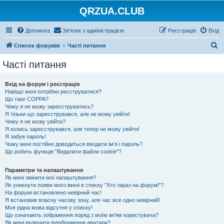
QRZUA.CLUB
Допомога
Зв'язок з адміністрацією
Реєстрація
Вхід
П
Список форумів
Часті питання
о
Часті питання
ш
у
Вхід на форум і реєстрація
Навіщо мені потрібно реєструватися?
к
Що таке COPPA?
Чому я не можу зареєструватись?
Я тільки що зареєструвався, але не можу увійти!
Чому я не можу увійти?
Я колись зареєструвався, але тепер не можу увійти!
Я забув пароль!
Чому мені постійно доводиться вводити ім’я і пароль?
Що робить функція "Видалити файли cookie"?
Параметри та налаштування
Як мені змінити мої налаштування?
Як уникнути появи мого імені в списку "Хто зараз на форумі"?
На форумі встановлено невірний час!
Я встановив власну часову зону, але час все одно невірний!
Моя рідна мова відсутня у списку!
Що означають зображення поряд з моїм ім'ям користувача?
Як мені включити відображення аватари?