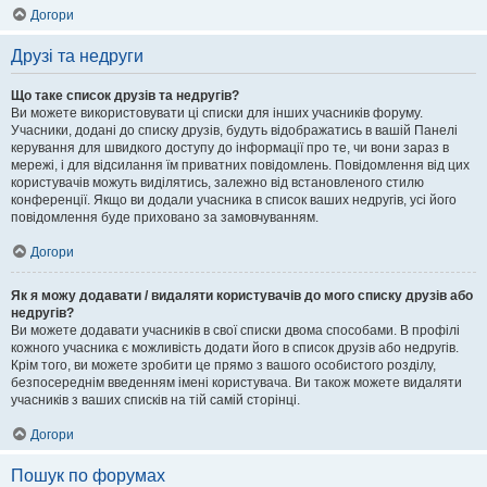
Догори
Друзі та недруги
Що таке список друзів та недругів?
Ви можете використовувати ці списки для інших учасників форуму.
Учасники, додані до списку друзів, будуть відображатись в вашій Панелі
керування для швидкого доступу до інформації про те, чи вони зараз в
мережі, і для відсилання їм приватних повідомлень. Повідомлення від цих
користувачів можуть виділятись, залежно від встановленого стилю
конференції. Якщо ви додали учасника в список ваших недругів, усі його
повідомлення буде приховано за замовчуванням.
Догори
Як я можу додавати / видаляти користувачів до мого списку друзів або
недругів?
Ви можете додавати учасників в свої списки двома способами. В профілі
кожного учасника є можливість додати його в список друзів або недругів.
Крім того, ви можете зробити це прямо з вашого особистого розділу,
безпосереднім введенням імені користувача. Ви також можете видаляти
учасників з ваших списків на тій самій сторінці.
Догори
Пошук по форумах