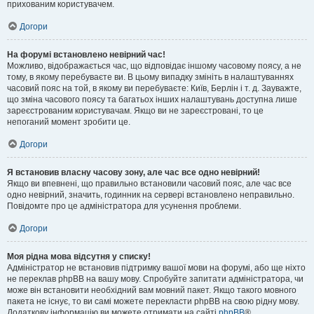
прихованим користувачем.
Догори
На форумі встановлено невірний час!
Можливо, відображається час, що відповідає іншому часовому поясу, а не
тому, в якому перебуваєте ви. В цьому випадку змініть в налаштуваннях
часовий пояс на той, в якому ви перебуваєте: Київ, Берлін і т. д. Зауважте,
що зміна часового поясу та багатьох інших налаштувань доступна лише
зареєстрованим користувачам. Якщо ви не зареєстровані, то це
непоганий момент зробити це.
Догори
Я встановив власну часову зону, але час все одно невірний!
Якщо ви впевнені, що правильно встановили часовий пояс, але час все
одно невірний, значить, годинник на сервері встановлено неправильно.
Повідомте про це адміністратора для усунення проблеми.
Догори
Моя рідна мова відсутня у списку!
Адміністратор не встановив підтримку вашої мови на форумі, або ще ніхто
не переклав phpBB на вашу мову. Спробуйте запитати адміністратора, чи
може він встановити необхідний вам мовний пакет. Якщо такого мовного
пакета не існує, то ви самі можете перекласти phpBB на свою рідну мову.
Додаткову інформацію ви можете отримати на сайті
phpBB
®.