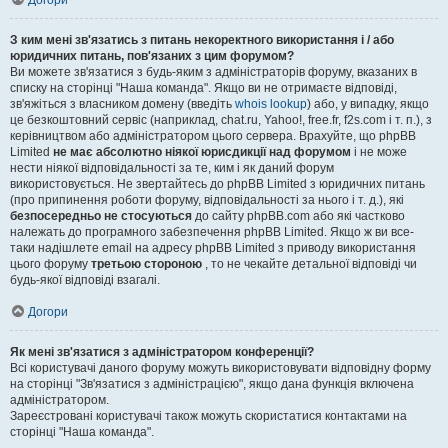
Догори
З ким мені зв'язатись з питань некоректного використання і / або
юридичних питань, пов'язаних з цим форумом?
Ви можете зв'язатися з будь-яким з адміністраторів форуму, вказаних в
списку на сторінці "Наша команда". Якщо ви не отримаєте відповіді,
зв'яжіться з власником домену (введіть
whois lookup
) або, у випадку, якщо
це безкоштовний сервіс (наприклад, chat.ru, Yahoo!, free.fr, f2s.com і т. п.), з
керівництвом або адміністратором цього сервера. Врахуйте, що phpBB
Limited
не має абсолютно ніякої юрисдикції над форумом
і не може
нести ніякої відповідальності за те, ким і як даний форум
використовується. Не звертайтесь до phpBB Limited з юридичних питань
(про припинення роботи форуму, відповідальності за нього і т. д.), які
безпосередньо не стосуються
до сайту phpBB.com або які частково
належать до програмного забезпечення phpBB Limited. Якщо ж ви все-
таки надішлете email на адресу phpBB Limited з приводу використання
цього форуму
третьою стороною
, то не чекайте детальної відповіді чи
будь-якої відповіді взагалі.
Догори
Як мені зв'язатися з адміністратором конференції?
Всі користувачі даного форуму можуть використовувати відповідну форму
на сторінці "Зв'язатися з адміністрацією", якщо дана функція включена
адміністратором.
Зареєстровані користувачі також можуть скористатися контактами на
сторінці "Наша команда".