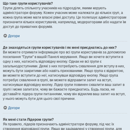
Що таке групи користувачів?
Групи ділять спільноту учасників на підрозділи, якими керують
адміністратори форуму. Кожен учасник може належати до кількох груп, а
кожна група може мати власні рівні доступу. Це полегшує адміністраторам
призначити кількох користувачів, наприклад, модераторами або надати їм
доступ до приватних форумів.
Догори
Де знаходяться групи користувачів і як мені приєднатись до них?
Ви можете отримати інформацію про всі групи користувачів за допомогою
посилання "Групи" в вашій Панелі керування. Якщо ви хочете вступити в
одну з них, натисніть відповідну кнопку. Однак не всі групи є
загальнодоступними. Деякі з них потребують схвалення для вступу в них,
можуть бути закритими або навіть прихованими. Якщо група є відкритою,
ви можете вступити до неї, натиснувши відповідну кнопку. Якщо група
потребує схвалення в групі, ви можете відправити запит на вступ,
натиснувши відповідну кнопку. Лідер групи повинен схвалити ваш запит в
групі і може запитати, чому ви бажаєте приєднатись. Будь ласка, не
діставайте лідера групи питаннями, чому він відхилив ваш запит на вступ,
у нього можуть бути для цього свої причини.
Догори
Як мені стати Лідером групи?
Як правило, лідерів призначають адміністратори форуму, під час їх
створення відповідної групи. Якщо ви зацікавлені у створенні групи, для