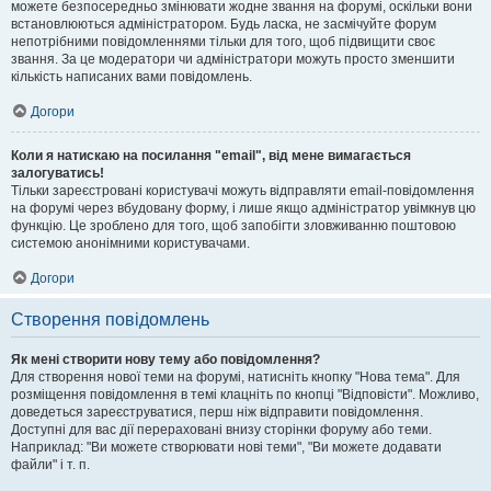
можете безпосередньо змінювати жодне звання на форумі, оскільки вони
встановлюються адміністратором. Будь ласка, не засмічуйте форум
непотрібними повідомленнями тільки для того, щоб підвищити своє
звання. За це модератори чи адміністратори можуть просто зменшити
кількість написаних вами повідомлень.
Догори
Коли я натискаю на посилання "email", від мене вимагається
залогуватись!
Тільки зареєстровані користувачі можуть відправляти email-повідомлення
на форумі через вбудовану форму, і лише якщо адміністратор увімкнув цю
функцію. Це зроблено для того, щоб запобігти зловживанню поштовою
системою анонімними користувачами.
Догори
Створення повідомлень
Як мені створити нову тему або повідомлення?
Для створення нової теми на форумі, натисніть кнопку "Нова тема". Для
розміщення повідомлення в темі клацніть по кнопці "Відповісти". Можливо,
доведеться зареєструватися, перш ніж відправити повідомлення.
Доступні для вас дії перераховані внизу сторінки форуму або теми.
Наприклад: "Ви можете створювати нові теми", "Ви можете додавати
файли" і т. п.