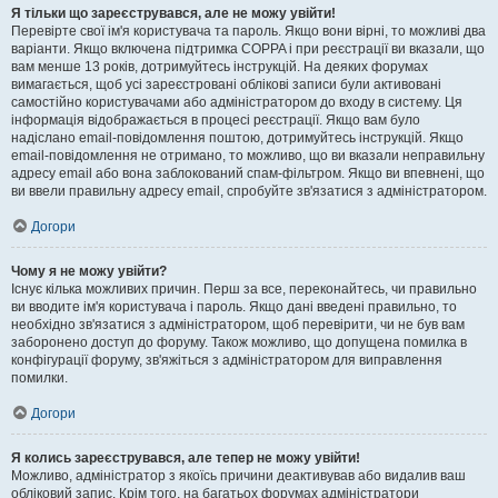
Я тільки що зареєструвався, але не можу увійти!
Перевірте свої ім'я користувача та пароль. Якщо вони вірні, то можливі два
варіанти. Якщо включена підтримка COPPA і при реєстрації ви вказали, що
вам менше 13 років, дотримуйтесь інструкцій. На деяких форумах
вимагається, щоб усі зареєстровані облікові записи були активовані
самостійно користувачами або адміністратором до входу в систему. Ця
інформація відображається в процесі реєстрації. Якщо вам було
надіслано email-повідомлення поштою, дотримуйтесь інструкцій. Якщо
email-повідомлення не отримано, то можливо, що ви вказали неправильну
адресу email або вона заблокований спам-фільтром. Якщо ви впевнені, що
ви ввели правильну адресу email, спробуйте зв'язатися з адміністратором.
Догори
Чому я не можу увійти?
Існує кілька можливих причин. Перш за все, переконайтесь, чи правильно
ви вводите ім'я користувача і пароль. Якщо дані введені правильно, то
необхідно зв'язатися з адміністратором, щоб перевірити, чи не був вам
заборонено доступ до форуму. Також можливо, що допущена помилка в
конфігурації форуму, зв'яжіться з адміністратором для виправлення
помилки.
Догори
Я колись зареєструвався, але тепер не можу увійти!
Можливо, адміністратор з якоїсь причини деактивував або видалив ваш
обліковий запис. Крім того, на багатьох форумах адміністратори