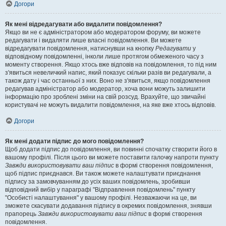
Догори
Як мені відредагувати або видалити повідомлення?
Якщо ви не є адміністратором або модератором форуму, ви можете
редагувати і видаляти лише власні повідомлення. Ви можете
відредагувати повідомлення, натиснувши на кнопку
Редагувати
у
відповідному повідомленні, інколи лише протягом обмеженого часу з
моменту створення. Якщо хтось вже відповів на повідомлення, то під ним
з'явиться невеличкий напис, який показує скільки разів ви редагували, а
також дату і час останньої з них. Воно не з'явиться, якщо повідомлення
редагував адміністратор або модератор, хоча вони можуть залишити
інформацію про зроблені зміни на свій розсуд. Врахуйте, що звичайні
користувачі не можуть видалити повідомлення, на яке вже хтось відповів.
Догори
Як мені додати підпис до мого повідомлення?
Щоб додати підпис до повідомлення, ви повинні спочатку створити його в
вашому профілі. Після цього ви можете поставити галочку напроти пункту
Завжди використовувати ваш підпис
в формі створення повідомлення,
щоб підпис приєднався. Ви також можете налаштувати приєднання
підпису за замовчуванням до усіх ваших повідомлень, зробивши
відповідний вибір у параграфі "Відправлення повідомлень" пункту
"Особисті налаштування" у вашому профілі. Незважаючи на це, ви
зможете скасувати додавання підпису в окремих повідомлення, знявши
прапорець
Завжди використовувати ваш підпис
в формі створення
повідомлення.