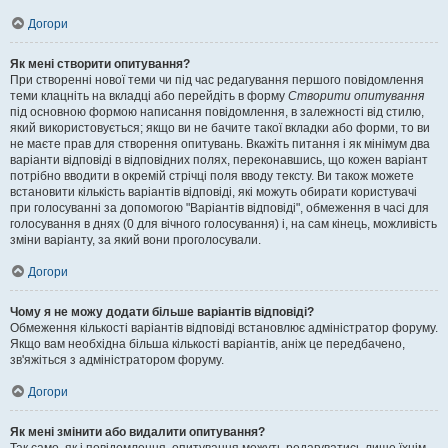
Догори
Як мені створити опитування?
При створенні нової теми чи під час редагування першого повідомлення
теми клацніть на вкладці або перейдіть в форму
Створити опитування
під основною формою написання повідомлення, в залежності від стилю,
який використовується; якщо ви не бачите такої вкладки або форми, то ви
не маєте прав для створення опитувань. Вкажіть питання і як мінімум два
варіанти відповіді в відповідних полях, переконавшись, що кожен варіант
потрібно вводити в окремій стрічці поля вводу тексту. Ви також можете
встановити кількість варіантів відповіді, які можуть обирати користувачі
при голосуванні за допомогою "Варіантів відповіді", обмеження в часі для
голосування в днях (0 для вічного голосування) і, на сам кінець, можливість
зміни варіанту, за який вони проголосували.
Догори
Чому я не можу додати більше варіантів відповіді?
Обмеження кількості варіантів відповіді встановлює адміністратор форуму.
Якщо вам необхідна більша кількості варіантів, аніж це передбачено,
зв'яжіться з адміністратором форуму.
Догори
Як мені змінити або видалити опитування?