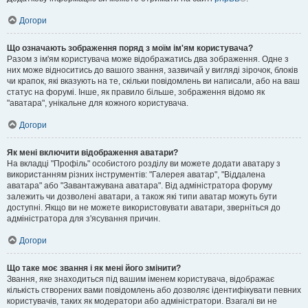
Догори
Що означають зображення поряд з моїм ім'ям користувача?
Разом з ім'ям користувача може відображатись два зображення. Одне з
них може відноситись до вашого звання, зазвичай у вигляді зірочок, блоків
чи крапок, які вказують на те, скільки повідомлень ви написали, або на ваш
статус на форумі. Інше, як правило більше, зображення відомо як
"аватара", унікальне для кожного користувача.
Догори
Як мені включити відображення аватари?
На вкладці "Профіль" особистого розділу ви можете додати аватару з
використанням різних інструментів: "Галерея аватар", "Віддалена
аватара" або "Завантажувана аватара". Від адміністратора форуму
залежить чи дозволені аватари, а також які типи аватар можуть бути
доступні. Якщо ви не можете використовувати аватари, зверніться до
адміністратора для з'ясування причин.
Догори
Що таке моє звання і як мені його змінити?
Звання, яке знаходиться під вашим іменем користувача, відображає
кількість створених вами повідомлень або дозволяє ідентифікувати певних
користувачів, таких як модератори або адміністратори. Взагалі ви не