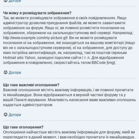
Догори
Чи можу я розміщувати зображення?
Так, ви можете розміщувати зображення в своїх повідомленнях. Якщо
адміністратор дозволив приєднання файлів, ви можете завантажити
зображення на форум. Якщо ні, ви повинні розмістити посилання на
зображення, збережене на загальнодоступному веб-сервері. Наприклад:
http://www.example.com/my-picture.gif. Ви не можете розміщувати
посилання ні на зображення, які знаходяться на вашому комп'ютері (якщо
він не є загальнодоступним сервером), ні на зображення, для доступу до
яких потрібна автентифікація, як, наприклад, такі як поштові скриньки
Hotmail або Yahoo, захищені паролем сайти і т. п. Для відображення
зображення в повідомленні, скористайтесь тегом BBCode [img].
Догори
Що таке важливі оголошення?
Важливі оголошення містять важливу інформацію, і ви повинні прочитати
їх якнайшвидше. Вони відображаються в верхній частині форуму та у
вашій Панелі керування. Можливість написання вами важливих оголошень
надається адміністратором.
Догори
Що таке оголошення?
Оголошення найчастіше містять важливу інформацію для форуму, який ви
переглядаєте в даний момент, і вам необхідно прочитати їх якнайшвидше.