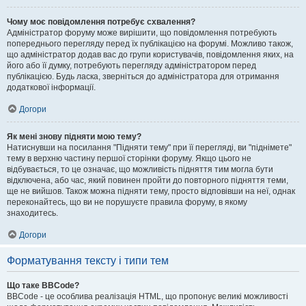
Чому моє повідомлення потребує схвалення?
Адміністратор форуму може вирішити, що повідомлення потребують
попереднього перегляду перед їх публікацією на форумі. Можливо також,
що адміністратор додав вас до групи користувачів, повідомлення яких, на
його або її думку, потребують перегляду адміністратором перед
публікацією. Будь ласка, зверніться до адміністратора для отримання
додаткової інформації.
Догори
Як мені знову підняти мою тему?
Натиснувши на посилання "Підняти тему" при її перегляді, ви "піднімете"
тему в верхню частину першої сторінки форуму. Якщо цього не
відбувається, то це означає, що можливість підняття тим могла бути
відключена, або час, який повинен пройти до повторного підняття теми,
ще не вийшов. Також можна підняти тему, просто відповівши на неї, однак
переконайтесь, що ви не порушуєте правила форуму, в якому
знаходитесь.
Догори
Форматування тексту і типи тем
Що таке BBCode?
BBCode - це особлива реалізація HTML, що пропонує великі можливості