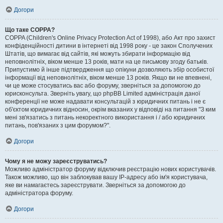
Догори
Що таке COPPA?
COPPA (Children's Online Privacy Protection Act of 1998), або Акт про захист
конфіденційності дитини в інтернеті від 1998 року - це закон Сполучених
Штатів, що вимагає від сайтів, які можуть збирати інформацію від
неповнолітніх, віком менше 13 років, мати на це письмову згоду батьків.
Припустимо й інше підтвердження що опікуни дозволяють збір особистої
інформації від неповнолітніх, віком менше 13 років. Якщо ви не впевнені,
чи це може стосуватись вас або форуму, зверніться за допомогою до
юрисконсульта. Зверніть увагу, що phpBB Limited адміністрація даної
конференції не може надавати консультацій з юридичних питань і не є
об'єктом юридичних відносин, окрім вказаних у відповіді на питання "З ким
мені зв'язатись з питань некоректного використання і / або юридичних
питань, пов'язаних з цим форумом?".
Догори
Чому я не можу зареєструватись?
Можливо адміністратор форуму відключив реєстрацію нових користувачів.
Також можливо, що він заблокував вашу IP-адресу або ім'я користувача,
яке ви намагаєтесь зареєструвати. Зверніться за допомогою до
адміністратора форуму.
Догори