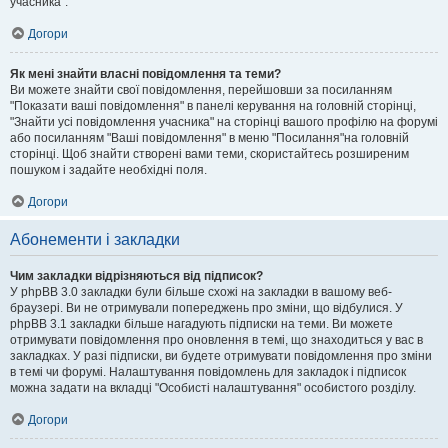
учасника".
Догори
Як мені знайти власні повідомлення та теми?
Ви можете знайти свої повідомлення, перейшовши за посиланням
"Показати ваші повідомлення" в панелі керування на головній сторінці,
"Знайти усі повідомлення учасника" на сторінці вашого профілю на форумі
або посиланням "Ваші повідомлення" в меню "Посилання"на головній
сторінці. Щоб знайти створені вами теми, скористайтесь розширеним
пошуком і задайте необхідні поля.
Догори
Абонементи і закладки
Чим закладки відрізняються від підписок?
У phpBB 3.0 закладки були більше схожі на закладки в вашому веб-
браузері. Ви не отримували попереджень про зміни, що відбулися. У
phpBB 3.1 закладки більше нагадують підписки на теми. Ви можете
отримувати повідомлення про оновлення в темі, що знаходиться у вас в
закладках. У разі підписки, ви будете отримувати повідомлення про зміни
в темі чи форумі. Налаштування повідомлень для закладок і підписок
можна задати на вкладці "Особисті налаштування" особистого розділу.
Догори