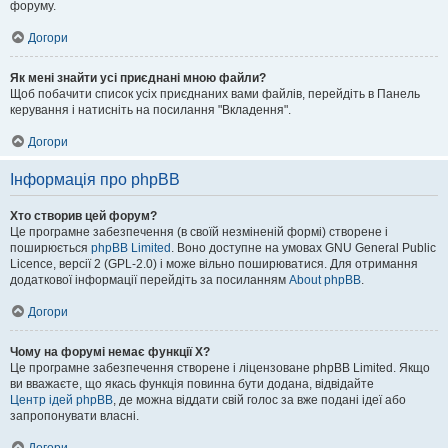
форуму.
Догори
Як мені знайти усі приєднані мною файли?
Щоб побачити список усіх приєднаних вами файлів, перейдіть в Панель
керування і натисніть на посилання "Вкладення".
Догори
Інформація про phpBB
Хто створив цей форум?
Це програмне забезпечення (в своїй незміненій формі) створене і
поширюється
phpBB Limited
. Воно доступне на умовах GNU General Public
Licence, версії 2 (GPL-2.0) і може вільно поширюватися. Для отримання
додаткової інформації перейдіть за посиланням
About phpBB
.
Догори
Чому на форумі немає функції X?
Це програмне забезпечення створене і ліцензоване phpBB Limited. Якщо
ви вважаєте, що якась функція повинна бути додана, відвідайте
Центр ідей phpBB
, де можна віддати свій голос за вже подані ідеї або
запропонувати власні.