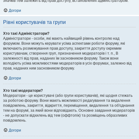
значків тем залежить від прав доступу, встановлених адміністратором.
Догори
Рівні користувачів та групи
Хто такі Адміністратори?
Адміністратори - особи, які мають найвищий рівень контролю над
форумом. Вони можуть керувати усіма аспектами роботи форуму, які
включають розмежування прав доступу, закриття доступу окремим
користувачам, створення груп, призначення модераторів і т. п., В
залежності від прав, наданих їм засновником форуму. Також вони
володіють усіма можливостями модераторів в усіх форумах, залежно від
прав, наданих ним засновником форуму.
Догори
Хто такі модератори?
Модератори - це користувачі (або групи користувачів), які щодня стежать
за роботою форуму. Вони мають можливості редагування та видалення
повідомлень, закриття, відкриття, переміщення, видалення та об'єднання
тем на форумі, за який вони відповідають. Основне завдання модераторів
- не допускати відхилень від тем (оффтопік) та розміщень образливих
повідомлень.
Догори