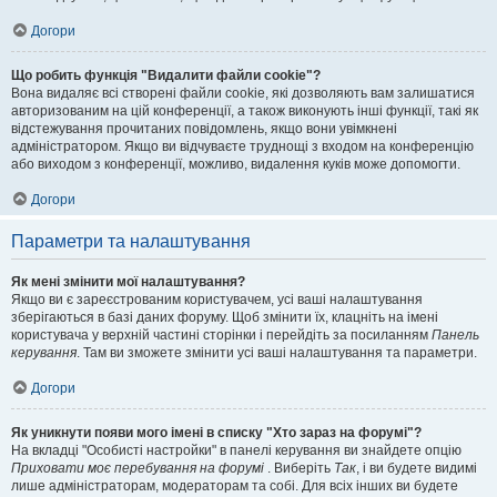
Догори
Що робить функція "Видалити файли cookie"?
Вона видаляє всі створені файли cookie, які дозволяють вам залишатися
авторизованим на цій конференції, а також виконують інші функції, такі як
відстежування прочитаних повідомлень, якщо вони увімкнені
адміністратором. Якщо ви відчуваєте труднощі з входом на конференцію
або виходом з конференції, можливо, видалення куків може допомогти.
Догори
Параметри та налаштування
Як мені змінити мої налаштування?
Якщо ви є зареєстрованим користувачем, усі ваші налаштування
зберігаються в базі даних форуму. Щоб змінити їх, клацніть на імені
користувача у верхній частині сторінки і перейдіть за посиланням
Панель
керування
. Там ви зможете змінити усі ваші налаштування та параметри.
Догори
Як уникнути появи мого імені в списку "Хто зараз на форумі"?
На вкладці "Особисті настройки" в панелі керування ви знайдете опцію
Приховати моє перебування на форумі
. Виберіть
Так
, і ви будете видимі
лише адміністраторам, модераторам та собі. Для всіх інших ви будете