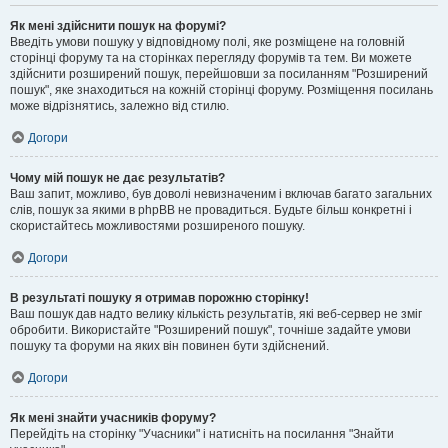
Як мені здійснити пошук на форумі?
Введіть умови пошуку у відповідному полі, яке розміщене на головній
сторінці форуму та на сторінках перегляду форумів та тем. Ви можете
здійснити розширений пошук, перейшовши за посиланням "Розширений
пошук", яке знаходиться на кожній сторінці форуму. Розміщення посилань
може відрізнятись, залежно від стилю.
Догори
Чому мій пошук не дає результатів?
Ваш запит, можливо, був доволі невизначеним і включав багато загальних
слів, пошук за якими в phpBB не провадиться. Будьте більш конкретні і
скористайтесь можливостями розширеного пошуку.
Догори
В результаті пошуку я отримав порожню сторінку!
Ваш пошук дав надто велику кількість результатів, які веб-сервер не зміг
обробити. Використайте "Розширений пошук", точніше задайте умови
пошуку та форуми на яких він повинен бути здійснений.
Догори
Як мені знайти учасників форуму?
Перейдіть на сторінку "Учасники" і натисніть на посилання "Знайти