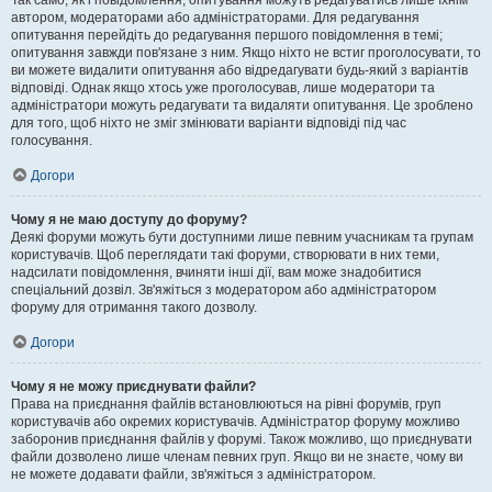
Так само, як і повідомлення, опитування можуть редагуватись лише їхнім
автором, модераторами або адміністраторами. Для редагування
опитування перейдіть до редагування першого повідомлення в темі;
опитування завжди пов'язане з ним. Якщо ніхто не встиг проголосувати, то
ви можете видалити опитування або відредагувати будь-який з варіантів
відповіді. Однак якщо хтось уже проголосував, лише модератори та
адміністратори можуть редагувати та видаляти опитування. Це зроблено
для того, щоб ніхто не зміг змінювати варіанти відповіді під час
голосування.
Догори
Чому я не маю доступу до форуму?
Деякі форуми можуть бути доступними лише певним учасникам та групам
користувачів. Щоб переглядати такі форуми, створювати в них теми,
надсилати повідомлення, вчиняти інші дії, вам може знадобитися
спеціальний дозвіл. Зв'яжіться з модератором або адміністратором
форуму для отримання такого дозволу.
Догори
Чому я не можу приєднувати файли?
Права на приєднання файлів встановлюються на рівні форумів, груп
користувачів або окремих користувачів. Адміністратор форуму можливо
заборонив приєднання файлів у форумі. Також можливо, що приєднувати
файли дозволено лише членам певних груп. Якщо ви не знаєте, чому ви
не можете додавати файли, зв'яжіться з адміністратором.