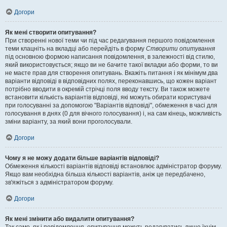
Догори
Як мені створити опитування?
При створенні нової теми чи під час редагування першого повідомлення
теми клацніть на вкладці або перейдіть в форму
Створити опитування
під основною формою написання повідомлення, в залежності від стилю,
який використовується; якщо ви не бачите такої вкладки або форми, то ви
не маєте прав для створення опитувань. Вкажіть питання і як мінімум два
варіанти відповіді в відповідних полях, переконавшись, що кожен варіант
потрібно вводити в окремій стрічці поля вводу тексту. Ви також можете
встановити кількість варіантів відповіді, які можуть обирати користувачі
при голосуванні за допомогою "Варіантів відповіді", обмеження в часі для
голосування в днях (0 для вічного голосування) і, на сам кінець, можливість
зміни варіанту, за який вони проголосували.
Догори
Чому я не можу додати більше варіантів відповіді?
Обмеження кількості варіантів відповіді встановлює адміністратор форуму.
Якщо вам необхідна більша кількості варіантів, аніж це передбачено,
зв'яжіться з адміністратором форуму.
Догори
Як мені змінити або видалити опитування?