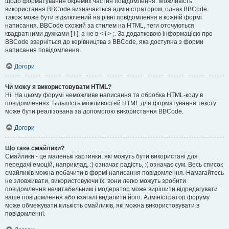
щодо форматування окремих частин повідомлення. Можливість
використання BBCode визначається адміністратором, однак BBCode
також може бути відключений на рівні повідомлення в кожній формі
написання. BBCode схожий за стилем на HTML, теги оточуються
квадратними дужками [ і ], а не в < і > ;. За додатковою інформацією про
BBCode зверніться до керівництва з BBCode, яка доступна з форми
написання повідомлення.
Догори
Чи можу я використовувати HTML?
Ні. На цьому форумі неможливе написання та обробка HTML-коду в
повідомленнях. Більшість можливостей HTML для форматування тексту
може бути реалізована за допомогою використання BBCode.
Догори
Що таке смайлики?
Смайлики - це маленькі картинки, які можуть бути використані для
передачі емоцій, наприклад, :) означає радість, :( означає сум. Весь список
смайликів можна побачити в формі написання повідомлення. Намагайтесь
не зловживати, використовуючи їх: вони легко можуть зробити
повідомлення нечитабельним і модератор може вирішити відредагувати
ваше повідомлення або взагалі видалити його. Адміністратор форуму
може обмежувати кількість смайликів, які можна використовувати в
повідомленні.