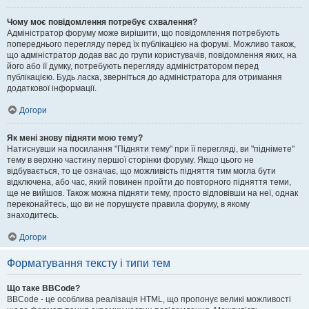
Чому моє повідомлення потребує схвалення?
Адміністратор форуму може вирішити, що повідомлення потребують
попереднього перегляду перед їх публікацією на форумі. Можливо також,
що адміністратор додав вас до групи користувачів, повідомлення яких, на
його або її думку, потребують перегляду адміністратором перед
публікацією. Будь ласка, зверніться до адміністратора для отримання
додаткової інформації.
Догори
Як мені знову підняти мою тему?
Натиснувши на посилання "Підняти тему" при її перегляді, ви "піднімете"
тему в верхню частину першої сторінки форуму. Якщо цього не
відбувається, то це означає, що можливість підняття тим могла бути
відключена, або час, який повинен пройти до повторного підняття теми,
ще не вийшов. Також можна підняти тему, просто відповівши на неї, однак
переконайтесь, що ви не порушуєте правила форуму, в якому
знаходитесь.
Догори
Форматування тексту і типи тем
Що таке BBCode?
BBCode - це особлива реалізація HTML, що пропонує великі можливості