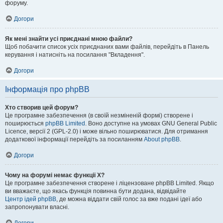
форуму.
Догори
Як мені знайти усі приєднані мною файли?
Щоб побачити список усіх приєднаних вами файлів, перейдіть в Панель
керування і натисніть на посилання "Вкладення".
Догори
Інформація про phpBB
Хто створив цей форум?
Це програмне забезпечення (в своїй незміненій формі) створене і
поширюється
phpBB Limited
. Воно доступне на умовах GNU General Public
Licence, версії 2 (GPL-2.0) і може вільно поширюватися. Для отримання
додаткової інформації перейдіть за посиланням
About phpBB
.
Догори
Чому на форумі немає функції X?
Це програмне забезпечення створене і ліцензоване phpBB Limited. Якщо
ви вважаєте, що якась функція повинна бути додана, відвідайте
Центр ідей phpBB
, де можна віддати свій голос за вже подані ідеї або
запропонувати власні.