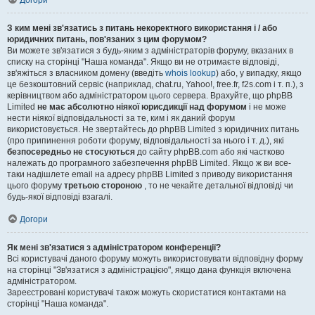
Догори
З ким мені зв'язатись з питань некоректного використання і / або
юридичних питань, пов'язаних з цим форумом?
Ви можете зв'язатися з будь-яким з адміністраторів форуму, вказаних в
списку на сторінці "Наша команда". Якщо ви не отримаєте відповіді,
зв'яжіться з власником домену (введіть
whois lookup
) або, у випадку, якщо
це безкоштовний сервіс (наприклад, chat.ru, Yahoo!, free.fr, f2s.com і т. п.), з
керівництвом або адміністратором цього сервера. Врахуйте, що phpBB
Limited
не має абсолютно ніякої юрисдикції над форумом
і не може
нести ніякої відповідальності за те, ким і як даний форум
використовується. Не звертайтесь до phpBB Limited з юридичних питань
(про припинення роботи форуму, відповідальності за нього і т. д.), які
безпосередньо не стосуються
до сайту phpBB.com або які частково
належать до програмного забезпечення phpBB Limited. Якщо ж ви все-
таки надішлете email на адресу phpBB Limited з приводу використання
цього форуму
третьою стороною
, то не чекайте детальної відповіді чи
будь-якої відповіді взагалі.
Догори
Як мені зв'язатися з адміністратором конференції?
Всі користувачі даного форуму можуть використовувати відповідну форму
на сторінці "Зв'язатися з адміністрацією", якщо дана функція включена
адміністратором.
Зареєстровані користувачі також можуть скористатися контактами на
сторінці "Наша команда".