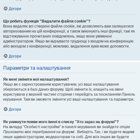
Догори
Що робить функція "Видалити файли cookie"?
Вона видаляє всі створені файли cookie, які дозволяють вам залишатися
авторизованим на цій конференції, а також виконують інші функції, такі як
відстежування прочитаних повідомлень, якщо вони увімкнені
адміністратором. Якщо ви відчуваєте труднощі з входом на конференцію
або виходом з конференції, можливо, видалення куків може допомогти.
Догори
Параметри та налаштування
Як мені змінити мої налаштування?
Якщо ви є зареєстрованим користувачем, усі ваші налаштування
зберігаються в базі даних форуму. Щоб змінити їх, клацніть на імені
користувача у верхній частині сторінки і перейдіть за посиланням
Панель
керування
. Там ви зможете змінити усі ваші налаштування та параметри.
Догори
Як уникнути появи мого імені в списку "Хто зараз на форумі"?
На вкладці "Особисті настройки" в панелі керування ви знайдете опцію
Приховати моє перебування на форумі
. Виберіть
Так
, і ви будете видимі
лише адміністраторам, модераторам та собі. Для всіх інших ви будете