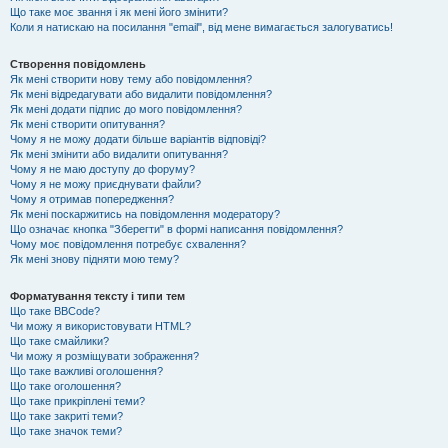
Що таке моє звання і як мені його змінити?
Коли я натискаю на посилання "email", від мене вимагається залогуватись!
Створення повідомлень
Як мені створити нову тему або повідомлення?
Як мені відредагувати або видалити повідомлення?
Як мені додати підпис до мого повідомлення?
Як мені створити опитування?
Чому я не можу додати більше варіантів відповіді?
Як мені змінити або видалити опитування?
Чому я не маю доступу до форуму?
Чому я не можу приєднувати файли?
Чому я отримав попередження?
Як мені поскаржитись на повідомлення модератору?
Що означає кнопка "Зберегти" в формі написання повідомлення?
Чому моє повідомлення потребує схвалення?
Як мені знову підняти мою тему?
Форматування тексту і типи тем
Що таке BBCode?
Чи можу я використовувати HTML?
Що таке смайлики?
Чи можу я розміщувати зображення?
Що таке важливі оголошення?
Що таке оголошення?
Що таке прикріплені теми?
Що таке закриті теми?
Що таке значок теми?