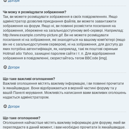
Догори
Чи можу я розміщувати зображення?
Так, ви можете розміщувати зображення в своїх повідомленнях. Якщо
адміністратор дозволив приєднання файлів, ви можете завантажити
зображення на форум. Якщо ні, ви повинні розмістити посилання на
зображення, збережене на загальнодоступному веб-сервері. Наприклад:
http://www.example.com/my-picture.gif. Ви не можете розміщувати
посилання ні на зображення, які знаходяться на вашому комп'ютері (якщо
він не є загальнодоступним сервером), ні на зображення, для доступу до
яких потрібна автентифікація, як, наприклад, такі як поштові скриньки
Hotmail або Yahoo, захищені паролем сайти і т. п. Для відображення
зображення в повідомленні, скористайтесь тегом BBCode [img].
Догори
Що таке важливі оголошення?
Важливі оголошення містять важливу інформацію, і ви повинні прочитати
їх якнайшвидше. Вони відображаються в верхній частині форуму та у
вашій Панелі керування. Можливість написання вами важливих оголошень
надається адміністратором.
Догори
Що таке оголошення?
Оголошення найчастіше містять важливу інформацію для форуму, який ви
переглядаєте в даний момент, і вам необхідно прочитати їх якнайшвидше.