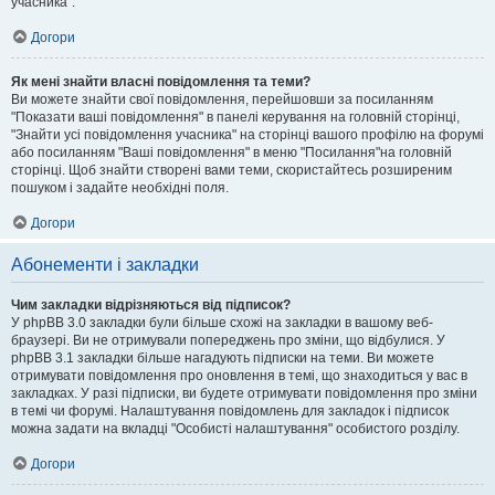
учасника".
Догори
Як мені знайти власні повідомлення та теми?
Ви можете знайти свої повідомлення, перейшовши за посиланням
"Показати ваші повідомлення" в панелі керування на головній сторінці,
"Знайти усі повідомлення учасника" на сторінці вашого профілю на форумі
або посиланням "Ваші повідомлення" в меню "Посилання"на головній
сторінці. Щоб знайти створені вами теми, скористайтесь розширеним
пошуком і задайте необхідні поля.
Догори
Абонементи і закладки
Чим закладки відрізняються від підписок?
У phpBB 3.0 закладки були більше схожі на закладки в вашому веб-
браузері. Ви не отримували попереджень про зміни, що відбулися. У
phpBB 3.1 закладки більше нагадують підписки на теми. Ви можете
отримувати повідомлення про оновлення в темі, що знаходиться у вас в
закладках. У разі підписки, ви будете отримувати повідомлення про зміни
в темі чи форумі. Налаштування повідомлень для закладок і підписок
можна задати на вкладці "Особисті налаштування" особистого розділу.
Догори