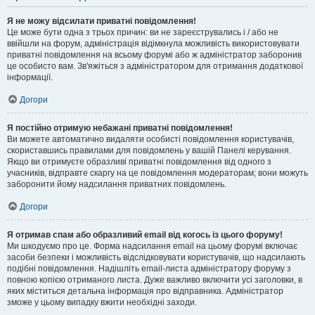
Я не можу відсилати приватні повідомлення!
Це може бути одна з трьох причин: ви не зареєструвались і / або не
ввійшли на форум, адміністрація відімкнула можливість використовувати
приватні повідомлення на всьому форумі або ж адміністратор заборонив
це особисто вам. Зв'яжіться з адміністратором для отримання додаткової
інформації.
Догори
Я постійно отримую небажані приватні повідомлення!
Ви можете автоматично видаляти особисті повідомлення користувачів,
скориставшись правилами для повідомлень у вашій Панелі керування.
Якщо ви отримуєте образливі приватні повідомлення від одного з
учасників, відправте скаргу на це повідомлення модераторам; вони можуть
заборонити йому надсилання приватних повідомлень.
Догори
Я отримав спам або образливий email від когось із цього форуму!
Ми шкодуємо про це. Форма надсилання email на цьому форумі включає
засоби безпеки і можливість відслідковувати користувачів, що надсилають
подібні повідомлення. Надішліть email-листа адміністратору форуму з
повною копією отриманого листа. Дуже важливо включити усі заголовки, в
яких міститься детальна інформація про відправника. Адміністратор
зможе у цьому випадку вжити необхідні заходи.