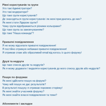
Рівні користувачів та групи
Хто такі Адміністратори?
Хто такі модератори?
Що таке групи користувачів?
Де знаходяться групи користувачів і як мені приєднатись до них?
Як мені стати Лідером групи?
Чому групи відображаються різними кольорами?
Що таке група за замовчуванням?
Що таке "Наша команда"?
Приватні повідомлення
Я не можу відсилати приватні повідомлення!
Я постійно отримую небажані приватні повідомлення!
Я отримав спам або образливий email від когось із цього форуму!
Друзі та недруги
Що таке список друзів та недругів?
Як я можу додавати / видаляти користувачів до мого списку друзів або недругів?
Пошук по форумах
Як мені здійснити пошук на форумі?
Чому мій пошук не дає результатів?
В результаті пошуку я отримав порожню сторінку!
Як мені знайти учасників форуму?
Як мені знайти власні повідомлення та теми?
Абонементи і закладки