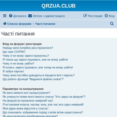
QRZUA.CLUB
Допомога
Зв'язок з адміністрацією
Реєстрація
Вхід
П
Список форумів
Часті питання
о
Часті питання
ш
у
Вхід на форум і реєстрація
Навіщо мені потрібно реєструватися?
к
Що таке COPPA?
Чому я не можу зареєструватись?
Я тільки що зареєструвався, але не можу увійти!
Чому я не можу увійти?
Я колись зареєструвався, але тепер не можу увійти!
Я забув пароль!
Чому мені постійно доводиться вводити ім’я і пароль?
Що робить функція "Видалити файли cookie"?
Параметри та налаштування
Як мені змінити мої налаштування?
Як уникнути появи мого імені в списку "Хто зараз на форумі"?
На форумі встановлено невірний час!
Я встановив власну часову зону, але час все одно невірний!
Моя рідна мова відсутня у списку!
Що означають зображення поряд з моїм ім'ям користувача?
Як мені включити відображення аватари?