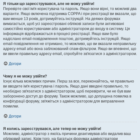
Я тільки що зареєструвався, але не можу увійти!
Перевірте свої ім'я користувача та пароль. Якщо вони вірні, то можливі два
варіанти. Якщо включена підтримка COPPA і при реєстрації ви вказали, що
вам менше 13 років, дотримуйтесь інструкцій. На деяких форумах
вимагається, щоб усі зареєстровані облікові записи були активовані
самостійно користувачами або адміністратором до входу в систему. Ця
інформація відображається в процесі реєстрації. Якщо вам було
надіслано email-повідомлення поштою, дотримуйтесь інструкцій. Якщо
email-повідомлення не отримано, то можливо, що ви вказали неправильну
адресу email або вона заблокований спам-фільтром. Якщо ви впевнені, що
ви ввели правильну адресу email, спробуйте зв'язатися з адміністратором.
Догори
Чому я не можу увійти?
Існує кілька можливих причин. Перш за все, переконайтесь, чи правильно
ви вводите ім'я користувача і пароль. Якщо дані введені правильно, то
необхідно зв'язатися з адміністратором, щоб перевірити, чи не був вам
заборонено доступ до форуму. Також можливо, що допущена помилка в
конфігурації форуму, зв'яжіться з адміністратором для виправлення
помилки.
Догори
Я колись зареєструвався, але тепер не можу увійти!
Можливо, адміністратор з якоїсь причини деактивував або видалив ваш
обліковий запис. Крім того, на багатьох форумах адміністратори