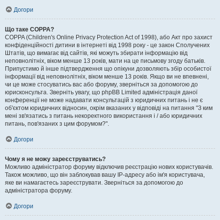
Догори
Що таке COPPA?
COPPA (Children's Online Privacy Protection Act of 1998), або Акт про захист
конфіденційності дитини в інтернеті від 1998 року - це закон Сполучених
Штатів, що вимагає від сайтів, які можуть збирати інформацію від
неповнолітніх, віком менше 13 років, мати на це письмову згоду батьків.
Припустимо й інше підтвердження що опікуни дозволяють збір особистої
інформації від неповнолітніх, віком менше 13 років. Якщо ви не впевнені,
чи це може стосуватись вас або форуму, зверніться за допомогою до
юрисконсульта. Зверніть увагу, що phpBB Limited адміністрація даної
конференції не може надавати консультацій з юридичних питань і не є
об'єктом юридичних відносин, окрім вказаних у відповіді на питання "З ким
мені зв'язатись з питань некоректного використання і / або юридичних
питань, пов'язаних з цим форумом?".
Догори
Чому я не можу зареєструватись?
Можливо адміністратор форуму відключив реєстрацію нових користувачів.
Також можливо, що він заблокував вашу IP-адресу або ім'я користувача,
яке ви намагаєтесь зареєструвати. Зверніться за допомогою до
адміністратора форуму.
Догори