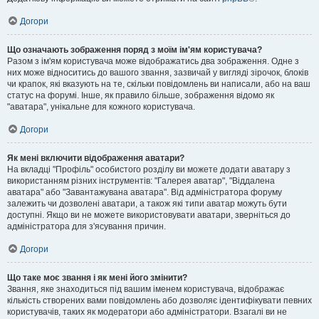
Догори
Що означають зображення поряд з моїм ім'ям користувача?
Разом з ім'ям користувача може відображатись два зображення. Одне з
них може відноситись до вашого звання, зазвичай у вигляді зірочок, блоків
чи крапок, які вказують на те, скільки повідомлень ви написали, або на ваш
статус на форумі. Інше, як правило більше, зображення відомо як
"аватара", унікальне для кожного користувача.
Догори
Як мені включити відображення аватари?
На вкладці "Профіль" особистого розділу ви можете додати аватару з
використанням різних інструментів: "Галерея аватар", "Віддалена
аватара" або "Завантажувана аватара". Від адміністратора форуму
залежить чи дозволені аватари, а також які типи аватар можуть бути
доступні. Якщо ви не можете використовувати аватари, зверніться до
адміністратора для з'ясування причин.
Догори
Що таке моє звання і як мені його змінити?
Звання, яке знаходиться під вашим іменем користувача, відображає
кількість створених вами повідомлень або дозволяє ідентифікувати певних
користувачів, таких як модератори або адміністратори. Взагалі ви не