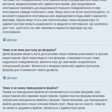
Так само, як і повідомлення, опитування можуть редагуватись лише їхнім
автором, модераторами або адміністраторами. Для редагування
опитування перейдіть до редагування першого повідомлення в темі;
опитування завжди пов'язане з ним. Якщо ніхто не встиг проголосувати, то
ви можете видалити опитування або відредагувати будь-який з варіантів
відповіді. Однак якщо хтось уже проголосував, лише модератори та
адміністратори можуть редагувати та видаляти опитування. Це зроблено
для того, щоб ніхто не зміг змінювати варіанти відповіді під час
голосування.
Догори
Чому я не маю доступу до форуму?
Деякі форуми можуть бути доступними лише певним учасникам та групам
користувачів. Щоб переглядати такі форуми, створювати в них теми,
надсилати повідомлення, вчиняти інші дії, вам може знадобитися
спеціальний дозвіл. Зв'яжіться з модератором або адміністратором
форуму для отримання такого дозволу.
Догори
Чому я не можу приєднувати файли?
Права на приєднання файлів встановлюються на рівні форумів, груп
користувачів або окремих користувачів. Адміністратор форуму можливо
заборонив приєднання файлів у форумі. Також можливо, що приєднувати
файли дозволено лише членам певних груп. Якщо ви не знаєте, чому ви
не можете додавати файли, зв'яжіться з адміністратором.