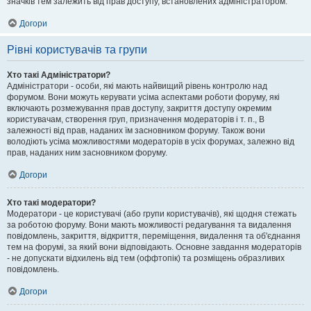
значків тем залежить від прав доступу, встановлених адміністратором.
Догори
Рівні користувачів та групи
Хто такі Адміністратори?
Адміністратори - особи, які мають найвищий рівень контролю над
форумом. Вони можуть керувати усіма аспектами роботи форуму, які
включають розмежування прав доступу, закриття доступу окремим
користувачам, створення груп, призначення модераторів і т. п., В
залежності від прав, наданих їм засновником форуму. Також вони
володіють усіма можливостями модераторів в усіх форумах, залежно від
прав, наданих ним засновником форуму.
Догори
Хто такі модератори?
Модератори - це користувачі (або групи користувачів), які щодня стежать
за роботою форуму. Вони мають можливості редагування та видалення
повідомлень, закриття, відкриття, переміщення, видалення та об'єднання
тем на форумі, за який вони відповідають. Основне завдання модераторів
- не допускати відхилень від тем (оффтопік) та розміщень образливих
повідомлень.
Догори