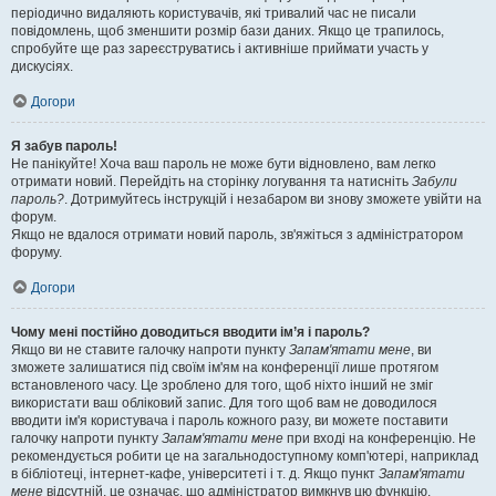
періодично видаляють користувачів, які тривалий час не писали
повідомлень, щоб зменшити розмір бази даних. Якщо це трапилось,
спробуйте ще раз зареєструватись і активніше приймати участь у
дискусіях.
Догори
Я забув пароль!
Не панікуйте! Хоча ваш пароль не може бути відновлено, вам легко
отримати новий. Перейдіть на сторінку логування та натисніть
Забули
пароль?
. Дотримуйтесь інструкцій і незабаром ви знову зможете увійти на
форум.
Якщо не вдалося отримати новий пароль, зв'яжіться з адміністратором
форуму.
Догори
Чому мені постійно доводиться вводити ім’я і пароль?
Якщо ви не ставите галочку напроти пункту
Запам'ятати мене
, ви
зможете залишатися під своїм ім'ям на конференції лише протягом
встановленого часу. Це зроблено для того, щоб ніхто інший не зміг
використати ваш обліковий запис. Для того щоб вам не доводилося
вводити ім'я користувача і пароль кожного разу, ви можете поставити
галочку напроти пункту
Запам'ятати мене
при вході на конференцію. Не
рекомендується робити це на загальнодоступному комп'ютері, наприклад
в бібліотеці, інтернет-кафе, університеті і т. д. Якщо пункт
Запам'ятати
мене
відсутній, це означає, що адміністратор вимкнув цю функцію.