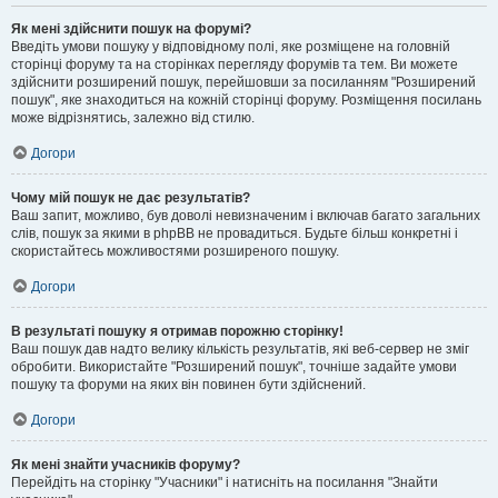
Як мені здійснити пошук на форумі?
Введіть умови пошуку у відповідному полі, яке розміщене на головній
сторінці форуму та на сторінках перегляду форумів та тем. Ви можете
здійснити розширений пошук, перейшовши за посиланням "Розширений
пошук", яке знаходиться на кожній сторінці форуму. Розміщення посилань
може відрізнятись, залежно від стилю.
Догори
Чому мій пошук не дає результатів?
Ваш запит, можливо, був доволі невизначеним і включав багато загальних
слів, пошук за якими в phpBB не провадиться. Будьте більш конкретні і
скористайтесь можливостями розширеного пошуку.
Догори
В результаті пошуку я отримав порожню сторінку!
Ваш пошук дав надто велику кількість результатів, які веб-сервер не зміг
обробити. Використайте "Розширений пошук", точніше задайте умови
пошуку та форуми на яких він повинен бути здійснений.
Догори
Як мені знайти учасників форуму?
Перейдіть на сторінку "Учасники" і натисніть на посилання "Знайти