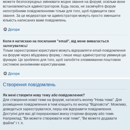
можете безпосередньо змінювати жодне звання на форумі, оскільки вони
встановлюються адміністратором. Будь ласка, не засмічуйте форум
непотрібними повідомленнями тільки для того, щоб підвищити своє
звання. За це модератори чи адміністратори можуть просто зменшити
кількість написаних вами повідомлень.
Догори
Коли я натискаю на посилання "email", від мене вимагається
залогуватись!
Тільки зареєстровані користувачі можуть відправляти email-повідомлення
на форумі через вбудовану форму, і лише якщо адміністратор увімкнув цю
функцію. Це зроблено для того, щоб запобігти зловживанню поштовою
системою анонімними користувачами.
Догори
Створення повідомлень
Як мені створити нову тему або повідомлення?
Для створення нової теми на форумі, натисніть кнопку "Нова тема". Для
розміщення повідомлення в темі клацніть по кнопці "Відповісти". Можливо,
доведеться зареєструватися, перш ніж відправити повідомлення.
Доступні для вас дії перераховані внизу сторінки форуму або теми.
Наприклад: "Ви можете створювати нові теми", "Ви можете додавати
файли" і т. п.