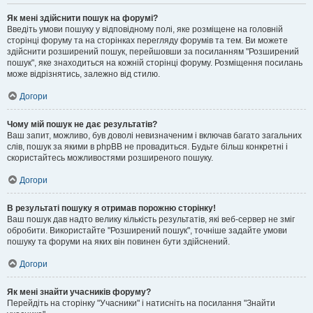
Як мені здійснити пошук на форумі?
Введіть умови пошуку у відповідному полі, яке розміщене на головній
сторінці форуму та на сторінках перегляду форумів та тем. Ви можете
здійснити розширений пошук, перейшовши за посиланням "Розширений
пошук", яке знаходиться на кожній сторінці форуму. Розміщення посилань
може відрізнятись, залежно від стилю.
Догори
Чому мій пошук не дає результатів?
Ваш запит, можливо, був доволі невизначеним і включав багато загальних
слів, пошук за якими в phpBB не провадиться. Будьте більш конкретні і
скористайтесь можливостями розширеного пошуку.
Догори
В результаті пошуку я отримав порожню сторінку!
Ваш пошук дав надто велику кількість результатів, які веб-сервер не зміг
обробити. Використайте "Розширений пошук", точніше задайте умови
пошуку та форуми на яких він повинен бути здійснений.
Догори
Як мені знайти учасників форуму?
Перейдіть на сторінку "Учасники" і натисніть на посилання "Знайти