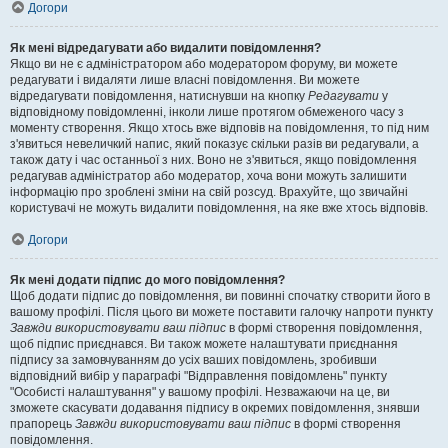
Догори
Як мені відредагувати або видалити повідомлення?
Якщо ви не є адміністратором або модератором форуму, ви можете
редагувати і видаляти лише власні повідомлення. Ви можете
відредагувати повідомлення, натиснувши на кнопку
Редагувати
у
відповідному повідомленні, інколи лише протягом обмеженого часу з
моменту створення. Якщо хтось вже відповів на повідомлення, то під ним
з'явиться невеличкий напис, який показує скільки разів ви редагували, а
також дату і час останньої з них. Воно не з'явиться, якщо повідомлення
редагував адміністратор або модератор, хоча вони можуть залишити
інформацію про зроблені зміни на свій розсуд. Врахуйте, що звичайні
користувачі не можуть видалити повідомлення, на яке вже хтось відповів.
Догори
Як мені додати підпис до мого повідомлення?
Щоб додати підпис до повідомлення, ви повинні спочатку створити його в
вашому профілі. Після цього ви можете поставити галочку напроти пункту
Завжди використовувати ваш підпис
в формі створення повідомлення,
щоб підпис приєднався. Ви також можете налаштувати приєднання
підпису за замовчуванням до усіх ваших повідомлень, зробивши
відповідний вибір у параграфі "Відправлення повідомлень" пункту
"Особисті налаштування" у вашому профілі. Незважаючи на це, ви
зможете скасувати додавання підпису в окремих повідомлення, знявши
прапорець
Завжди використовувати ваш підпис
в формі створення
повідомлення.