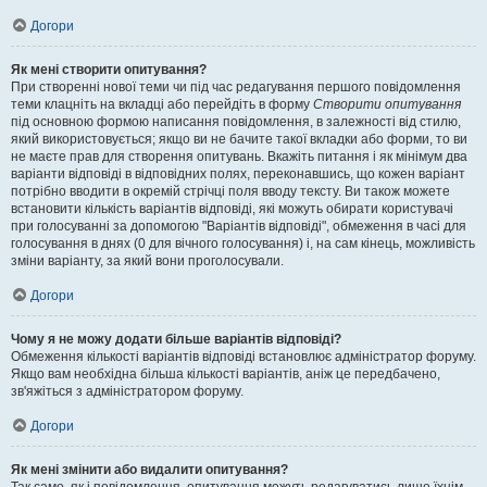
Догори
Як мені створити опитування?
При створенні нової теми чи під час редагування першого повідомлення
теми клацніть на вкладці або перейдіть в форму
Створити опитування
під основною формою написання повідомлення, в залежності від стилю,
який використовується; якщо ви не бачите такої вкладки або форми, то ви
не маєте прав для створення опитувань. Вкажіть питання і як мінімум два
варіанти відповіді в відповідних полях, переконавшись, що кожен варіант
потрібно вводити в окремій стрічці поля вводу тексту. Ви також можете
встановити кількість варіантів відповіді, які можуть обирати користувачі
при голосуванні за допомогою "Варіантів відповіді", обмеження в часі для
голосування в днях (0 для вічного голосування) і, на сам кінець, можливість
зміни варіанту, за який вони проголосували.
Догори
Чому я не можу додати більше варіантів відповіді?
Обмеження кількості варіантів відповіді встановлює адміністратор форуму.
Якщо вам необхідна більша кількості варіантів, аніж це передбачено,
зв'яжіться з адміністратором форуму.
Догори
Як мені змінити або видалити опитування?