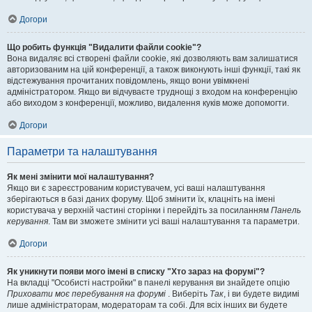
Догори
Що робить функція "Видалити файли cookie"?
Вона видаляє всі створені файли cookie, які дозволяють вам залишатися
авторизованим на цій конференції, а також виконують інші функції, такі як
відстежування прочитаних повідомлень, якщо вони увімкнені
адміністратором. Якщо ви відчуваєте труднощі з входом на конференцію
або виходом з конференції, можливо, видалення куків може допомогти.
Догори
Параметри та налаштування
Як мені змінити мої налаштування?
Якщо ви є зареєстрованим користувачем, усі ваші налаштування
зберігаються в базі даних форуму. Щоб змінити їх, клацніть на імені
користувача у верхній частині сторінки і перейдіть за посиланням
Панель
керування
. Там ви зможете змінити усі ваші налаштування та параметри.
Догори
Як уникнути появи мого імені в списку "Хто зараз на форумі"?
На вкладці "Особисті настройки" в панелі керування ви знайдете опцію
Приховати моє перебування на форумі
. Виберіть
Так
, і ви будете видимі
лише адміністраторам, модераторам та собі. Для всіх інших ви будете