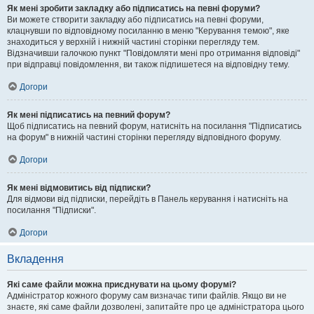
Як мені зробити закладку або підписатись на певні форуми?
Ви можете створити закладку або підписатись на певні форуми,
клацнувши по відповідному посиланню в меню "Керування темою", яке
знаходиться у верхній і нижній частині сторінки перегляду тем.
Відзначивши галочкою пункт "Повідомляти мені про отримання відповіді"
при відправці повідомлення, ви також підпишетеся на відповідну тему.
Догори
Як мені підписатись на певний форум?
Щоб підписатись на певний форум, натисніть на посилання "Підписатись
на форум" в нижній частині сторінки перегляду відповідного форуму.
Догори
Як мені відмовитись від підписки?
Для відмови від підписки, перейдіть в Панель керування і натисніть на
посилання "Підписки".
Догори
Вкладення
Які саме файли можна приєднувати на цьому форумі?
Адміністратор кожного форуму сам визначає типи файлів. Якщо ви не
знаєте, які саме файли дозволені, запитайте про це адміністратора цього