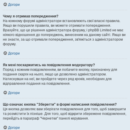
Догори
Чому я отримав попередження?
На кожному форумі адміністратори встановлюють свої власні правила.
Якщо ви порушили правила, ви можете отримати попередження.
Врахуйте, що це рішення адміністратора форуму, і phpBB Limited не має
ніякого відношення до попереджень, винесеним на даному сайті. Якщо ви
не знаєте, за що отримали попередження, зв'яжіться з адміністратором
форуму.
Догори
Як мені поскаржитись на повідомлення модератору?
Поряд з кожним повідомленням, ви побачите кнопку, призначену для
подання скарги на нього, якщо це дозволено адміністратором.
Натиснувши на неї, ви пройдете через ряд кроків, необхідних для
відправлення подання на повідомлення.
Догори
Що означає кнопка "Зберегти" в формі написання повідомлення?
Ця кнопка дозволяє вам зберігати повідомлення для того, щоб завершити
та розмістити їх пізніше. Для того, щоб відкрити збережене повідомлення,
перейдіть в параграф "Чернетки" панелі керування.
Догори