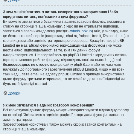
Догори
З ким мені зв'язатись з питань некоректного використання і / або
юридичних питань, пов'язаних з цим форумом?
Ви можете зв'язатися з будь-яким з адміністраторів форуму, вказаних в
списку на сторінці "Наша команда". Якщо ви не отримаєте відповіді,
зв'яжіться з власником домену (введіть
whois lookup
) або, у випадку, якщо
це безкоштовний сервіс (наприклад, chat.ru, Yahoo!, free.fr, f2s.com і т. п.), з
керівництвом або адміністратором цього сервера. Врахуйте, що phpBB
Limited
не має абсолютно ніякої юрисдикції над форумом
і не може
нести ніякої відповідальності за те, ким і як даний форум
використовується. Не звертайтесь до phpBB Limited з юридичних питань
(про припинення роботи форуму, відповідальності за нього і т. д.), які
безпосередньо не стосуються
до сайту phpBB.com або які частково
належать до програмного забезпечення phpBB Limited. Якщо ж ви все-
таки надішлете email на адресу phpBB Limited з приводу використання
цього форуму
третьою стороною
, то не чекайте детальної відповіді чи
будь-якої відповіді взагалі.
Догори
Як мені зв'язатися з адміністратором конференції?
Всі користувачі даного форуму можуть використовувати відповідну форму
на сторінці "Зв'язатися з адміністрацією", якщо дана функція включена
адміністратором.
Зареєстровані користувачі також можуть скористатися контактами на
сторінці "Наша команда".