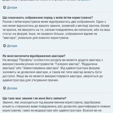
Догори
Що означають зображення поряд з моїм ім'ям користувача?
Разом з ім'ям користувача може відображатись два зображення. Одне з
них може відноситись до вашого звання, зазвичай у вигляді зірочок, блоків
чи крапок, які вказують на те, скільки повідомлень ви написали, або на ваш
статус на форумі. Інше, як правило більше, зображення відомо як
"аватара", унікальне для кожного користувача.
Догори
Як мені включити відображення аватари?
На вкладці "Профіль" особистого розділу ви можете додати аватару з
використанням різних інструментів: "Галерея аватар", "Віддалена
аватара" або "Завантажувана аватара". Від адміністратора форуму
залежить чи дозволені аватари, а також які типи аватар можуть бути
доступні. Якщо ви не можете використовувати аватари, зверніться до
адміністратора для з'ясування причин.
Догори
Що таке моє звання і як мені його змінити?
Звання, яке знаходиться під вашим іменем користувача, відображає
кількість створених вами повідомлень або дозволяє ідентифікувати певних
користувачів, таких як модератори або адміністратори. Взагалі ви не