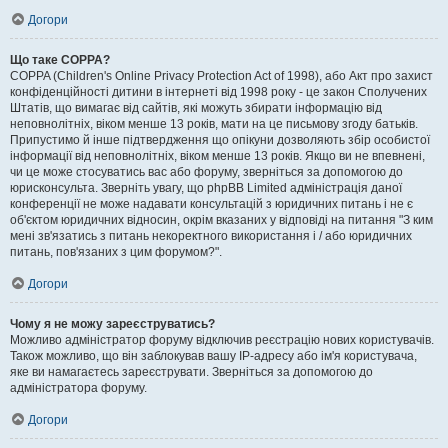
Догори
Що таке COPPA?
COPPA (Children's Online Privacy Protection Act of 1998), або Акт про захист
конфіденційності дитини в інтернеті від 1998 року - це закон Сполучених
Штатів, що вимагає від сайтів, які можуть збирати інформацію від
неповнолітніх, віком менше 13 років, мати на це письмову згоду батьків.
Припустимо й інше підтвердження що опікуни дозволяють збір особистої
інформації від неповнолітніх, віком менше 13 років. Якщо ви не впевнені,
чи це може стосуватись вас або форуму, зверніться за допомогою до
юрисконсульта. Зверніть увагу, що phpBB Limited адміністрація даної
конференції не може надавати консультацій з юридичних питань і не є
об'єктом юридичних відносин, окрім вказаних у відповіді на питання "З ким
мені зв'язатись з питань некоректного використання і / або юридичних
питань, пов'язаних з цим форумом?".
Догори
Чому я не можу зареєструватись?
Можливо адміністратор форуму відключив реєстрацію нових користувачів.
Також можливо, що він заблокував вашу IP-адресу або ім'я користувача,
яке ви намагаєтесь зареєструвати. Зверніться за допомогою до
адміністратора форуму.
Догори