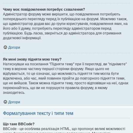
Чому моє повідомлення потребує схвалення?
Адміністратор форуму може вирішити, що повідомлення потребують
попереднього перегляду перед їх публікацією на форумі. Можливо також,
що адміністратор додав вас до групи користувачів, повідомлення яких, на
його або її думку, потребують перегляду адміністратором перед
публікацією. Будь ласка, зверніться до адміністратора для отримання
додаткової інформації.
Догори
Як мені знову підняти мою тему?
Натиснувши на посилання "Підняти тему" при її перегляді, ви "піднімете"
тему в верхню частину першої сторінки форуму. Якщо цього не
відбувається, то це означає, що можливість підняття тим могла бути
відключена, або час, який повинен пройти до повторного підняття теми,
ще не вийшов. Також можна підняти тему, просто відповівши на неї, однак
переконайтесь, що ви не порушуєте правила форуму, в якому
знаходитесь.
Догори
Форматування тексту і типи тем
Що таке BBCode?
BBCode - це особлива реалізація HTML, що пропонує великі можливості