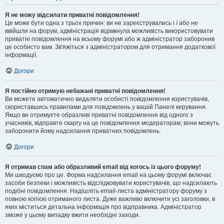
Я не можу відсилати приватні повідомлення!
Це може бути одна з трьох причин: ви не зареєструвались і / або не
ввійшли на форум, адміністрація відімкнула можливість використовувати
приватні повідомлення на всьому форумі або ж адміністратор заборонив
це особисто вам. Зв'яжіться з адміністратором для отримання додаткової
інформації.
Догори
Я постійно отримую небажані приватні повідомлення!
Ви можете автоматично видаляти особисті повідомлення користувачів,
скориставшись правилами для повідомлень у вашій Панелі керування.
Якщо ви отримуєте образливі приватні повідомлення від одного з
учасників, відправте скаргу на це повідомлення модераторам; вони можуть
заборонити йому надсилання приватних повідомлень.
Догори
Я отримав спам або образливий email від когось із цього форуму!
Ми шкодуємо про це. Форма надсилання email на цьому форумі включає
засоби безпеки і можливість відслідковувати користувачів, що надсилають
подібні повідомлення. Надішліть email-листа адміністратору форуму з
повною копією отриманого листа. Дуже важливо включити усі заголовки, в
яких міститься детальна інформація про відправника. Адміністратор
зможе у цьому випадку вжити необхідні заходи.