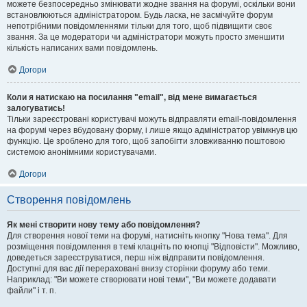
можете безпосередньо змінювати жодне звання на форумі, оскільки вони
встановлюються адміністратором. Будь ласка, не засмічуйте форум
непотрібними повідомленнями тільки для того, щоб підвищити своє
звання. За це модератори чи адміністратори можуть просто зменшити
кількість написаних вами повідомлень.
Догори
Коли я натискаю на посилання "email", від мене вимагається
залогуватись!
Тільки зареєстровані користувачі можуть відправляти email-повідомлення
на форумі через вбудовану форму, і лише якщо адміністратор увімкнув цю
функцію. Це зроблено для того, щоб запобігти зловживанню поштовою
системою анонімними користувачами.
Догори
Створення повідомлень
Як мені створити нову тему або повідомлення?
Для створення нової теми на форумі, натисніть кнопку "Нова тема". Для
розміщення повідомлення в темі клацніть по кнопці "Відповісти". Можливо,
доведеться зареєструватися, перш ніж відправити повідомлення.
Доступні для вас дії перераховані внизу сторінки форуму або теми.
Наприклад: "Ви можете створювати нові теми", "Ви можете додавати
файли" і т. п.