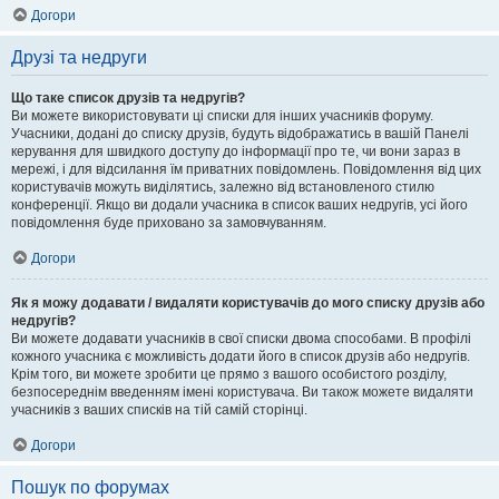
Догори
Друзі та недруги
Що таке список друзів та недругів?
Ви можете використовувати ці списки для інших учасників форуму.
Учасники, додані до списку друзів, будуть відображатись в вашій Панелі
керування для швидкого доступу до інформації про те, чи вони зараз в
мережі, і для відсилання їм приватних повідомлень. Повідомлення від цих
користувачів можуть виділятись, залежно від встановленого стилю
конференції. Якщо ви додали учасника в список ваших недругів, усі його
повідомлення буде приховано за замовчуванням.
Догори
Як я можу додавати / видаляти користувачів до мого списку друзів або
недругів?
Ви можете додавати учасників в свої списки двома способами. В профілі
кожного учасника є можливість додати його в список друзів або недругів.
Крім того, ви можете зробити це прямо з вашого особистого розділу,
безпосереднім введенням імені користувача. Ви також можете видаляти
учасників з ваших списків на тій самій сторінці.
Догори
Пошук по форумах