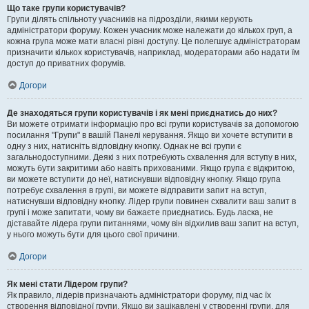
Що таке групи користувачів?
Групи ділять спільноту учасників на підрозділи, якими керують
адміністратори форуму. Кожен учасник може належати до кількох груп, а
кожна група може мати власні рівні доступу. Це полегшує адміністраторам
призначити кількох користувачів, наприклад, модераторами або надати їм
доступ до приватних форумів.
Догори
Де знаходяться групи користувачів і як мені приєднатись до них?
Ви можете отримати інформацію про всі групи користувачів за допомогою
посилання "Групи" в вашій Панелі керування. Якщо ви хочете вступити в
одну з них, натисніть відповідну кнопку. Однак не всі групи є
загальнодоступними. Деякі з них потребують схвалення для вступу в них,
можуть бути закритими або навіть прихованими. Якщо група є відкритою,
ви можете вступити до неї, натиснувши відповідну кнопку. Якщо група
потребує схвалення в групі, ви можете відправити запит на вступ,
натиснувши відповідну кнопку. Лідер групи повинен схвалити ваш запит в
групі і може запитати, чому ви бажаєте приєднатись. Будь ласка, не
діставайте лідера групи питаннями, чому він відхилив ваш запит на вступ,
у нього можуть бути для цього свої причини.
Догори
Як мені стати Лідером групи?
Як правило, лідерів призначають адміністратори форуму, під час їх
створення відповідної групи. Якщо ви зацікавлені у створенні групи, для