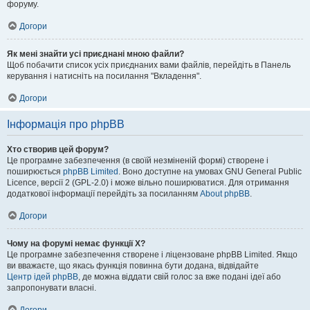
форуму.
Догори
Як мені знайти усі приєднані мною файли?
Щоб побачити список усіх приєднаних вами файлів, перейдіть в Панель
керування і натисніть на посилання "Вкладення".
Догори
Інформація про phpBB
Хто створив цей форум?
Це програмне забезпечення (в своїй незміненій формі) створене і
поширюється
phpBB Limited
. Воно доступне на умовах GNU General Public
Licence, версії 2 (GPL-2.0) і може вільно поширюватися. Для отримання
додаткової інформації перейдіть за посиланням
About phpBB
.
Догори
Чому на форумі немає функції X?
Це програмне забезпечення створене і ліцензоване phpBB Limited. Якщо
ви вважаєте, що якась функція повинна бути додана, відвідайте
Центр ідей phpBB
, де можна віддати свій голос за вже подані ідеї або
запропонувати власні.