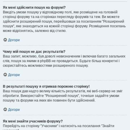
Як мені здійснити пошук на форумі?
Введіть умови пошуку у відповідному полі, яке розміщене на головній
сторінці форуму та на сторінках перегляду форумів та тем. Ви можете
здійснити розширений пошук, перейшовши за посиланням "Розширений
пошук", яке знаходиться на кожній сторінці форуму. Розміщення посилань
може відрізнятись, залежно від стилю.
Догори
Чому мій пошук не дає результатів?
Ваш запит, можливо, був доволі невизначеним і включав багато загальних
слів, пошук за якими в phpBB не провадиться. Будьте більш конкретні і
скористайтесь можливостями розширеного пошуку.
Догори
В результаті пошуку я отримав порожню сторінку!
Ваш пошук дав надто велику кількість результатів, які веб-сервер не зміг
обробити. Використайте "Розширений пошук", точніше задайте умови
пошуку та форуми на яких він повинен бути здійснений.
Догори
Як мені знайти учасників форуму?
Перейдіть на сторінку "Учасники" і натисніть на посилання "Знайти