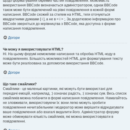
щодо форматування окремих частин повідомлення. Можливість
використання BBCode визначається адміністратором, однак BBCode
також може бути відключений на рівні повідомлення в кожній формі
написання. BBCode схожий за стилем на HTML, теги оточуються
квадратними дужками [ і ], а не в < і > ;. За додатковою інформацією про
BBCode зверніться до керівництва з BBCode, яка доступна з форми
написання повідомлення.
Догори
Чи можу я використовувати HTML?
Ні. На цьому форумі неможливе написання та обробка HTML-коду в
повідомленнях. Більшість можливостей HTML для форматування тексту
може бути реалізована за допомогою використання BBCode.
Догори
Що таке смайлики?
Смайлики - це маленькі картинки, які можуть бути використані для
передачі емоцій, наприклад, :) означає радість, :( означає сум. Весь список
смайликів можна побачити в формі написання повідомлення. Намагайтесь
не зловживати, використовуючи їх: вони легко можуть зробити
повідомлення нечитабельним і модератор може вирішити відредагувати
ваше повідомлення або взагалі видалити його. Адміністратор форуму
може обмежувати кількість смайликів, які можна використовувати в
повідомленні.