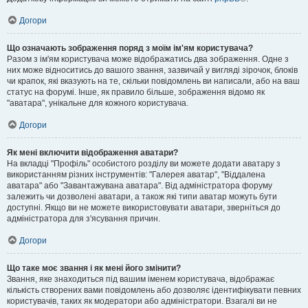
Догори
Що означають зображення поряд з моїм ім'ям користувача?
Разом з ім'ям користувача може відображатись два зображення. Одне з
них може відноситись до вашого звання, зазвичай у вигляді зірочок, блоків
чи крапок, які вказують на те, скільки повідомлень ви написали, або на ваш
статус на форумі. Інше, як правило більше, зображення відомо як
"аватара", унікальне для кожного користувача.
Догори
Як мені включити відображення аватари?
На вкладці "Профіль" особистого розділу ви можете додати аватару з
використанням різних інструментів: "Галерея аватар", "Віддалена
аватара" або "Завантажувана аватара". Від адміністратора форуму
залежить чи дозволені аватари, а також які типи аватар можуть бути
доступні. Якщо ви не можете використовувати аватари, зверніться до
адміністратора для з'ясування причин.
Догори
Що таке моє звання і як мені його змінити?
Звання, яке знаходиться під вашим іменем користувача, відображає
кількість створених вами повідомлень або дозволяє ідентифікувати певних
користувачів, таких як модератори або адміністратори. Взагалі ви не