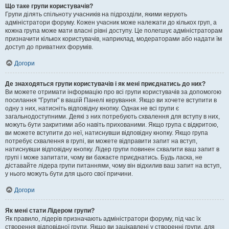
Що таке групи користувачів?
Групи ділять спільноту учасників на підрозділи, якими керують
адміністратори форуму. Кожен учасник може належати до кількох груп, а
кожна група може мати власні рівні доступу. Це полегшує адміністраторам
призначити кількох користувачів, наприклад, модераторами або надати їм
доступ до приватних форумів.
Догори
Де знаходяться групи користувачів і як мені приєднатись до них?
Ви можете отримати інформацію про всі групи користувачів за допомогою
посилання "Групи" в вашій Панелі керування. Якщо ви хочете вступити в
одну з них, натисніть відповідну кнопку. Однак не всі групи є
загальнодоступними. Деякі з них потребують схвалення для вступу в них,
можуть бути закритими або навіть прихованими. Якщо група є відкритою,
ви можете вступити до неї, натиснувши відповідну кнопку. Якщо група
потребує схвалення в групі, ви можете відправити запит на вступ,
натиснувши відповідну кнопку. Лідер групи повинен схвалити ваш запит в
групі і може запитати, чому ви бажаєте приєднатись. Будь ласка, не
діставайте лідера групи питаннями, чому він відхилив ваш запит на вступ,
у нього можуть бути для цього свої причини.
Догори
Як мені стати Лідером групи?
Як правило, лідерів призначають адміністратори форуму, під час їх
створення відповідної групи. Якщо ви зацікавлені у створенні групи, для