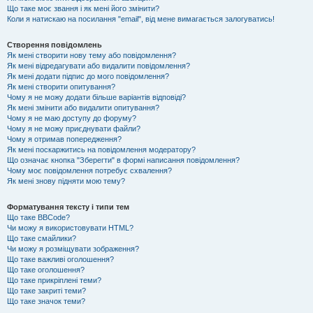
Що таке моє звання і як мені його змінити?
Коли я натискаю на посилання "email", від мене вимагається залогуватись!
Створення повідомлень
Як мені створити нову тему або повідомлення?
Як мені відредагувати або видалити повідомлення?
Як мені додати підпис до мого повідомлення?
Як мені створити опитування?
Чому я не можу додати більше варіантів відповіді?
Як мені змінити або видалити опитування?
Чому я не маю доступу до форуму?
Чому я не можу приєднувати файли?
Чому я отримав попередження?
Як мені поскаржитись на повідомлення модератору?
Що означає кнопка "Зберегти" в формі написання повідомлення?
Чому моє повідомлення потребує схвалення?
Як мені знову підняти мою тему?
Форматування тексту і типи тем
Що таке BBCode?
Чи можу я використовувати HTML?
Що таке смайлики?
Чи можу я розміщувати зображення?
Що таке важливі оголошення?
Що таке оголошення?
Що таке прикріплені теми?
Що таке закриті теми?
Що таке значок теми?