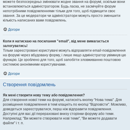
можете безпосередньо змінювати жодне звання на форумі, оскільки вони
встановлюються адміністратором. Будь ласка, не засмічуйте форум
непотрібними повідомленнями тільки для того, щоб підвищити своє
звання. За це модератори чи адміністратори можуть просто зменшити
кількість написаних вами повідомлень.
Догори
Коли я натискаю на посилання "email", від мене вимагається
залогуватись!
Тільки зареєстровані користувачі можуть відправляти email-повідомлення
на форумі через вбудовану форму, і лише якщо адміністратор увімкнув цю
функцію. Це зроблено для того, щоб запобігти зловживанню поштовою
системою анонімними користувачами.
Догори
Створення повідомлень
Як мені створити нову тему або повідомлення?
Для створення нової теми на форумі, натисніть кнопку "Нова тема". Для
розміщення повідомлення в темі клацніть по кнопці "Відповісти". Можливо,
доведеться зареєструватися, перш ніж відправити повідомлення.
Доступні для вас дії перераховані внизу сторінки форуму або теми.
Наприклад: "Ви можете створювати нові теми", "Ви можете додавати
файли" і т. п.