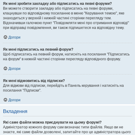
Як мені зробити закладку або підписатись на певні форуми?
Ви можете створити закладку або підписатись на певні форуми,
клацнувши по відповідному посиланню в меню "Керування темою", яке
знаходиться у верхній і нижній частині сторінки перегляду тем.
Відзначивши галочкою пункт "Повідомляти мені про отримання відповіді"
при відправці повідомлення, ви також підпишетеся на відповідну тему.
Догори
Як мені підписатись на певний форум?
Щоб підписатись на певний форум, натисніть на посилання "Підписатись
на форум" в нижній частині сторінки перегляду відповідного форуму.
Догори
Як мені відмовитись від підписки?
Для відмови від підписки, перейдіть в Панель керування і натисніть на
посилання "Підписки".
Догори
Вкладення
Які саме файли можна приєднувати на цьому форумі?
Адміністратор кожного форуму сам визначає типи файлів. Якщо ви не
знаєте, які саме файли дозволені, запитайте про це адміністратора цього