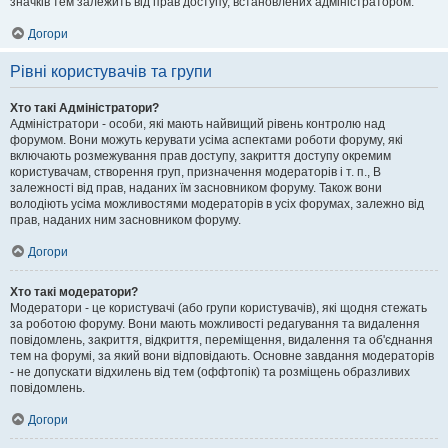
значків тем залежить від прав доступу, встановлених адміністратором.
Догори
Рівні користувачів та групи
Хто такі Адміністратори?
Адміністратори - особи, які мають найвищий рівень контролю над
форумом. Вони можуть керувати усіма аспектами роботи форуму, які
включають розмежування прав доступу, закриття доступу окремим
користувачам, створення груп, призначення модераторів і т. п., В
залежності від прав, наданих їм засновником форуму. Також вони
володіють усіма можливостями модераторів в усіх форумах, залежно від
прав, наданих ним засновником форуму.
Догори
Хто такі модератори?
Модератори - це користувачі (або групи користувачів), які щодня стежать
за роботою форуму. Вони мають можливості редагування та видалення
повідомлень, закриття, відкриття, переміщення, видалення та об'єднання
тем на форумі, за який вони відповідають. Основне завдання модераторів
- не допускати відхилень від тем (оффтопік) та розміщень образливих
повідомлень.
Догори