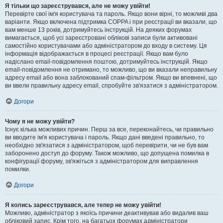
Я тільки що зареєструвався, але не можу увійти!
Перевірте свої ім'я користувача та пароль. Якщо вони вірні, то можливі два
варіанти. Якщо включена підтримка COPPA і при реєстрації ви вказали, що
вам менше 13 років, дотримуйтесь інструкцій. На деяких форумах
вимагається, щоб усі зареєстровані облікові записи були активовані
самостійно користувачами або адміністратором до входу в систему. Ця
інформація відображається в процесі реєстрації. Якщо вам було
надіслано email-повідомлення поштою, дотримуйтесь інструкцій. Якщо
email-повідомлення не отримано, то можливо, що ви вказали неправильну
адресу email або вона заблокований спам-фільтром. Якщо ви впевнені, що
ви ввели правильну адресу email, спробуйте зв'язатися з адміністратором.
Догори
Чому я не можу увійти?
Існує кілька можливих причин. Перш за все, переконайтесь, чи правильно
ви вводите ім'я користувача і пароль. Якщо дані введені правильно, то
необхідно зв'язатися з адміністратором, щоб перевірити, чи не був вам
заборонено доступ до форуму. Також можливо, що допущена помилка в
конфігурації форуму, зв'яжіться з адміністратором для виправлення
помилки.
Догори
Я колись зареєструвався, але тепер не можу увійти!
Можливо, адміністратор з якоїсь причини деактивував або видалив ваш
обліковий запис. Крім того, на багатьох форумах адміністратори