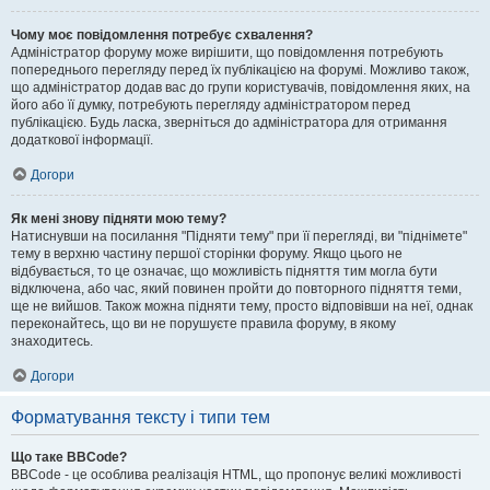
Чому моє повідомлення потребує схвалення?
Адміністратор форуму може вирішити, що повідомлення потребують
попереднього перегляду перед їх публікацією на форумі. Можливо також,
що адміністратор додав вас до групи користувачів, повідомлення яких, на
його або її думку, потребують перегляду адміністратором перед
публікацією. Будь ласка, зверніться до адміністратора для отримання
додаткової інформації.
Догори
Як мені знову підняти мою тему?
Натиснувши на посилання "Підняти тему" при її перегляді, ви "піднімете"
тему в верхню частину першої сторінки форуму. Якщо цього не
відбувається, то це означає, що можливість підняття тим могла бути
відключена, або час, який повинен пройти до повторного підняття теми,
ще не вийшов. Також можна підняти тему, просто відповівши на неї, однак
переконайтесь, що ви не порушуєте правила форуму, в якому
знаходитесь.
Догори
Форматування тексту і типи тем
Що таке BBCode?
BBCode - це особлива реалізація HTML, що пропонує великі можливості