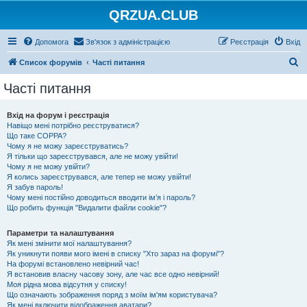
QRZUA.CLUB
Допомога
Зв'язок з адміністрацією
Реєстрація
Вхід
П
Список форумів
Часті питання
о
Часті питання
ш
у
Вхід на форум і реєстрація
Навіщо мені потрібно реєструватися?
к
Що таке COPPA?
Чому я не можу зареєструватись?
Я тільки що зареєструвався, але не можу увійти!
Чому я не можу увійти?
Я колись зареєструвався, але тепер не можу увійти!
Я забув пароль!
Чому мені постійно доводиться вводити ім’я і пароль?
Що робить функція "Видалити файли cookie"?
Параметри та налаштування
Як мені змінити мої налаштування?
Як уникнути появи мого імені в списку "Хто зараз на форумі"?
На форумі встановлено невірний час!
Я встановив власну часову зону, але час все одно невірний!
Моя рідна мова відсутня у списку!
Що означають зображення поряд з моїм ім'ям користувача?
Як мені включити відображення аватари?