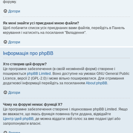
форуму.
Догори
Як мені знайти усі приєднані мною файли?
Щоб побачити список усіх приєднаних вами файлів, перейдіть в Панель
керування і натисніть на посилання "Вкладення".
Догори
Інформація про phpBB
Хто створив цей форум?
Це програмне забезпечення (в своїй незміненій формі) створене і
поширюється
phpBB Limited
. Воно доступне на умовах GNU General Public
Licence, версії 2 (GPL-2.0) і може вільно поширюватися. Для отримання
додаткової інформації перейдіть за посиланням
About phpBB
.
Догори
Чому на форумі немає функції X?
Це програмне забезпечення створене і ліцензоване phpBB Limited. Якщо
ви вважаєте, що якась функція повинна бути додана, відвідайте
Центр ідей phpBB
, де можна віддати свій голос за вже подані ідеї або
запропонувати власні.