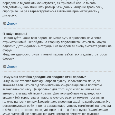
періодично видаляють користувачів, які тривалий час не писали
повідомлень, щоб зменшити розмір бази даних. Якщо це трапилось,
спробуйте ще раз зареєструватись і активніше приймати участь у
дискусіях.
Догори
Я забув пароль!
Не панікуйте! Хоча ваш пароль не може бути відновлено, вам легко
отримати новий. Перейдіть на сторінку логування та натисніть
Забули
пароль?
. Дотримуйтесь інструкцій і незабаром ви знову зможете увійти на
форум.
Якщо не вдалося отримати новий пароль, зв'яжіться з адміністратором
форуму.
Догори
Чому мені постійно доводиться вводити ім’я і пароль?
Якщо ви не ставите галочку напроти пункту
Запам'ятати мене
, ви
зможете залишатися під своїм ім'ям на конференції лише протягом
встановленого часу. Це зроблено для того, щоб ніхто інший не зміг
використати ваш обліковий запис. Для того щоб вам не доводилося
вводити ім'я користувача і пароль кожного разу, ви можете поставити
галочку напроти пункту
Запам'ятати мене
при вході на конференцію. Не
рекомендується робити це на загальнодоступному комп'ютері, наприклад
в бібліотеці, інтернет-кафе, університеті і т. д. Якщо пункт
Запам'ятати
мене
відсутній, це означає, що адміністратор вимкнув цю функцію.