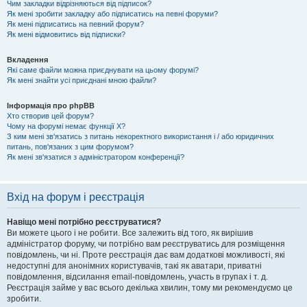
Чим закладки відрізняються від підписок?
Як мені зробити закладку або підписатись на певні форуми?
Як мені підписатись на певний форум?
Як мені відмовитись від підписки?
Вкладення
Які саме файли можна приєднувати на цьому форумі?
Як мені знайти усі приєднані мною файли?
Інформація про phpBB
Хто створив цей форум?
Чому на форумі немає функції X?
З ким мені зв'язатись з питань некоректного використання і / або юридичних
питань, пов'язаних з цим форумом?
Як мені зв'язатися з адміністратором конференції?
Вхід на форум і реєстрація
Навіщо мені потрібно реєструватися?
Ви можете цього і не робити. Все залежить від того, як вирішив
адміністратор форуму, чи потрібно вам реєструватись для розміщення
повідомлень, чи ні. Проте реєстрація дає вам додаткові можливості, які
недоступні для анонімних користувачів, такі як аватари, приватні
повідомлення, відсилання email-повідомлень, участь в групах і т. д.
Реєстрація займе у вас всього декілька хвилин, тому ми рекомендуємо це
зробити.