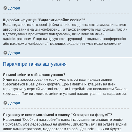
Догори
Що робить функція "Видалити файли cookie"?
Вона видаляє всі створені файли cookie, які дозволяють вам залишатися
авторизованим на цій конференції, а також виконують інші функції, такі як
відстежування прочитаних повідомлень, якщо вони увімкнені
адміністратором. Якщо ви відчуваєте труднощі з входом на конференцію
або виходом з конференції, можливо, видалення куків може допомогти.
Догори
Параметри та налаштування
Як мені змінити мої налаштування?
Якщо ви є зареєстрованим користувачем, усі ваші налаштування
зберігаються в базі даних форуму. Щоб змінити їх, клацніть на імені
користувача у верхній частині сторінки і перейдіть за посиланням
Панель
керування
. Там ви зможете змінити усі ваші налаштування та параметри.
Догори
Як уникнути появи мого імені в списку "Хто зараз на форумі"?
На вкладці "Особисті настройки" в панелі керування ви знайдете опцію
Приховати моє перебування на форумі
. Виберіть
Так
, і ви будете видимі
лише адміністраторам, модераторам та собі. Для всіх інших ви будете