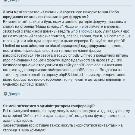
Догори
З ким мені зв'язатись з питань некоректного використання і / або
юридичних питань, пов'язаних з цим форумом?
Ви можете зв'язатися з будь-яким з адміністраторів форуму, вказаних в
списку на сторінці "Наша команда". Якщо ви не отримаєте відповіді,
зв'яжіться з власником домену (введіть
whois lookup
) або, у випадку, якщо
це безкоштовний сервіс (наприклад, chat.ru, Yahoo!, free.fr, f2s.com і т. п.), з
керівництвом або адміністратором цього сервера. Врахуйте, що phpBB
Limited
не має абсолютно ніякої юрисдикції над форумом
і не може
нести ніякої відповідальності за те, ким і як даний форум
використовується. Не звертайтесь до phpBB Limited з юридичних питань
(про припинення роботи форуму, відповідальності за нього і т. д.), які
безпосередньо не стосуються
до сайту phpBB.com або які частково
належать до програмного забезпечення phpBB Limited. Якщо ж ви все-
таки надішлете email на адресу phpBB Limited з приводу використання
цього форуму
третьою стороною
, то не чекайте детальної відповіді чи
будь-якої відповіді взагалі.
Догори
Як мені зв'язатися з адміністратором конференції?
Всі користувачі даного форуму можуть використовувати відповідну форму
на сторінці "Зв'язатися з адміністрацією", якщо дана функція включена
адміністратором.
Зареєстровані користувачі також можуть скористатися контактами на
сторінці "Наша команда".