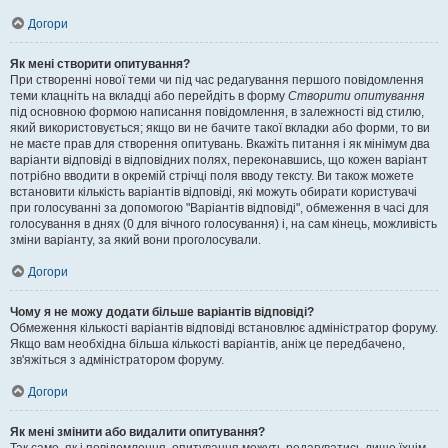
Догори
Як мені створити опитування?
При створенні нової теми чи під час редагування першого повідомлення
теми клацніть на вкладці або перейдіть в форму
Створити опитування
під основною формою написання повідомлення, в залежності від стилю,
який використовується; якщо ви не бачите такої вкладки або форми, то ви
не маєте прав для створення опитувань. Вкажіть питання і як мінімум два
варіанти відповіді в відповідних полях, переконавшись, що кожен варіант
потрібно вводити в окремій стрічці поля вводу тексту. Ви також можете
встановити кількість варіантів відповіді, які можуть обирати користувачі
при голосуванні за допомогою "Варіантів відповіді", обмеження в часі для
голосування в днях (0 для вічного голосування) і, на сам кінець, можливість
зміни варіанту, за який вони проголосували.
Догори
Чому я не можу додати більше варіантів відповіді?
Обмеження кількості варіантів відповіді встановлює адміністратор форуму.
Якщо вам необхідна більша кількості варіантів, аніж це передбачено,
зв'яжіться з адміністратором форуму.
Догори
Як мені змінити або видалити опитування?