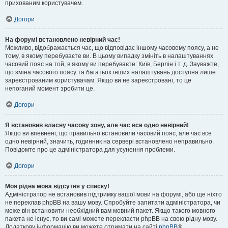
прихованим користувачем.
Догори
На форумі встановлено невірний час!
Можливо, відображається час, що відповідає іншому часовому поясу, а не
тому, в якому перебуваєте ви. В цьому випадку змініть в налаштуваннях
часовий пояс на той, в якому ви перебуваєте: Київ, Берлін і т. д. Зауважте,
що зміна часового поясу та багатьох інших налаштувань доступна лише
зареєстрованим користувачам. Якщо ви не зареєстровані, то це
непоганий момент зробити це.
Догори
Я встановив власну часову зону, але час все одно невірний!
Якщо ви впевнені, що правильно встановили часовий пояс, але час все
одно невірний, значить, годинник на сервері встановлено неправильно.
Повідомте про це адміністратора для усунення проблеми.
Догори
Моя рідна мова відсутня у списку!
Адміністратор не встановив підтримку вашої мови на форумі, або ще ніхто
не переклав phpBB на вашу мову. Спробуйте запитати адміністратора, чи
може він встановити необхідний вам мовний пакет. Якщо такого мовного
пакета не існує, то ви самі можете перекласти phpBB на свою рідну мову.
Додаткову інформацію ви можете отримати на сайті
phpBB
®.