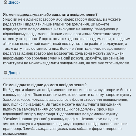
Догори
Як мені відредагувати або видалити повідомлення?
Якщо ви не є адміністратором або модератором форуму, ви можете
редагувати і видаляти лише власні повідомлення. Ви можете
відредагувати повідомлення, натиснувши на кнопку
Редагувати
у
відповідному повідомленні, інколи лише протягом обмеженого часу з
моменту створення. Якщо хтось вже відповів на повідомлення, то під ним
з'явиться невеличкий напис, який показує скільки разів ви редагували, а
також дату і час останньої з них. Воно не з'явиться, якщо повідомлення
редагував адміністратор або модератор, хоча вони можуть залишити
інформацію про зроблені зміни на свій розсуд. Врахуйте, що звичайні
користувачі не можуть видалити повідомлення, на яке вже хтось відповів.
Догори
Як мені додати підпис до мого повідомлення?
Щоб додати підпис до повідомлення, ви повинні спочатку створити його в
вашому профілі. Після цього ви можете поставити галочку напроти пункту
Завжди використовувати ваш підпис
в формі створення повідомлення,
щоб підпис приєднався. Ви також можете налаштувати приєднання
підпису за замовчуванням до усіх ваших повідомлень, зробивши
відповідний вибір у параграфі "Відправлення повідомлень" пункту
"Особисті налаштування" у вашому профілі. Незважаючи на це, ви
зможете скасувати додавання підпису в окремих повідомлення, знявши
прапорець
Завжди використовувати ваш підпис
в формі створення
повідомлення.