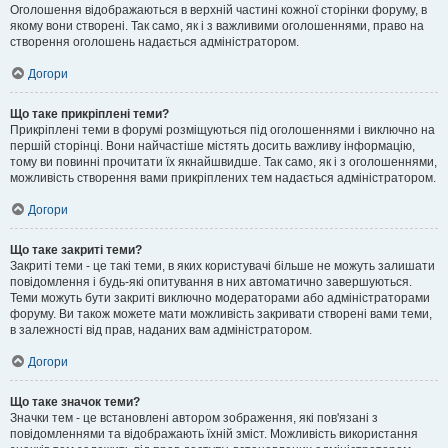
Оголошення відображаються в верхній частині кожної сторінки форуму, в
якому вони створені. Так само, як і з важливими оголошеннями, право на
створення оголошень надається адміністратором.
Догори
Що таке прикріплені теми?
Прикріплені теми в форумі розміщуються під оголошеннями і виключно на
першій сторінці. Вони найчастіше містять досить важливу інформацію,
тому ви повинні прочитати їх якнайшвидше. Так само, як і з оголошеннями,
можливість створення вами прикріплених тем надається адміністратором.
Догори
Що таке закриті теми?
Закриті теми - це такі теми, в яких користувачі більше не можуть залишати
повідомлення і будь-які опитування в них автоматично завершуються.
Теми можуть бути закриті виключно модераторами або адміністраторами
форуму. Ви також можете мати можливість закривати створені вами теми,
в залежності від прав, наданих вам адміністратором.
Догори
Що таке значок теми?
Значки тем - це встановлені автором зображення, які пов'язані з
повідомленнями та відображають їхній зміст. Можливість використання