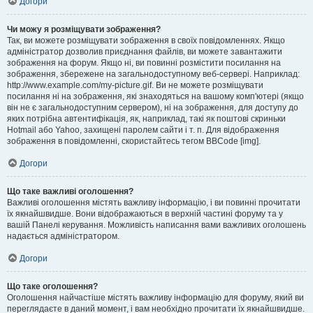
Догори
Чи можу я розміщувати зображення?
Так, ви можете розміщувати зображення в своїх повідомленнях. Якщо
адміністратор дозволив приєднання файлів, ви можете завантажити
зображення на форум. Якщо ні, ви повинні розмістити посилання на
зображення, збережене на загальнодоступному веб-сервері. Наприклад:
http://www.example.com/my-picture.gif. Ви не можете розміщувати
посилання ні на зображення, які знаходяться на вашому комп'ютері (якщо
він не є загальнодоступним сервером), ні на зображення, для доступу до
яких потрібна автентифікація, як, наприклад, такі як поштові скриньки
Hotmail або Yahoo, захищені паролем сайти і т. п. Для відображення
зображення в повідомленні, скористайтесь тегом BBCode [img].
Догори
Що таке важливі оголошення?
Важливі оголошення містять важливу інформацію, і ви повинні прочитати
їх якнайшвидше. Вони відображаються в верхній частині форуму та у
вашій Панелі керування. Можливість написання вами важливих оголошень
надається адміністратором.
Догори
Що таке оголошення?
Оголошення найчастіше містять важливу інформацію для форуму, який ви
переглядаєте в даний момент, і вам необхідно прочитати їх якнайшвидше.