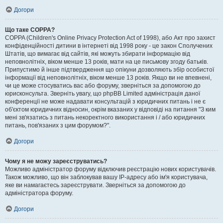
Догори
Що таке COPPA?
COPPA (Children's Online Privacy Protection Act of 1998), або Акт про захист
конфіденційності дитини в інтернеті від 1998 року - це закон Сполучених
Штатів, що вимагає від сайтів, які можуть збирати інформацію від
неповнолітніх, віком менше 13 років, мати на це письмову згоду батьків.
Припустимо й інше підтвердження що опікуни дозволяють збір особистої
інформації від неповнолітніх, віком менше 13 років. Якщо ви не впевнені,
чи це може стосуватись вас або форуму, зверніться за допомогою до
юрисконсульта. Зверніть увагу, що phpBB Limited адміністрація даної
конференції не може надавати консультацій з юридичних питань і не є
об'єктом юридичних відносин, окрім вказаних у відповіді на питання "З ким
мені зв'язатись з питань некоректного використання і / або юридичних
питань, пов'язаних з цим форумом?".
Догори
Чому я не можу зареєструватись?
Можливо адміністратор форуму відключив реєстрацію нових користувачів.
Також можливо, що він заблокував вашу IP-адресу або ім'я користувача,
яке ви намагаєтесь зареєструвати. Зверніться за допомогою до
адміністратора форуму.
Догори