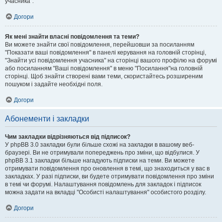
учасника".
Догори
Як мені знайти власні повідомлення та теми?
Ви можете знайти свої повідомлення, перейшовши за посиланням
"Показати ваші повідомлення" в панелі керування на головній сторінці,
"Знайти усі повідомлення учасника" на сторінці вашого профілю на форумі
або посиланням "Ваші повідомлення" в меню "Посилання"на головній
сторінці. Щоб знайти створені вами теми, скористайтесь розширеним
пошуком і задайте необхідні поля.
Догори
Абонементи і закладки
Чим закладки відрізняються від підписок?
У phpBB 3.0 закладки були більше схожі на закладки в вашому веб-
браузері. Ви не отримували попереджень про зміни, що відбулися. У
phpBB 3.1 закладки більше нагадують підписки на теми. Ви можете
отримувати повідомлення про оновлення в темі, що знаходиться у вас в
закладках. У разі підписки, ви будете отримувати повідомлення про зміни
в темі чи форумі. Налаштування повідомлень для закладок і підписок
можна задати на вкладці "Особисті налаштування" особистого розділу.
Догори