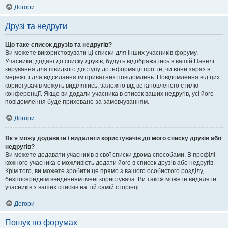
Догори
Друзі та недруги
Що таке список друзів та недругів?
Ви можете використовувати ці списки для інших учасників форуму.
Учасники, додані до списку друзів, будуть відображатись в вашій Панелі
керування для швидкого доступу до інформації про те, чи вони зараз в
мережі, і для відсилання їм приватних повідомлень. Повідомлення від цих
користувачів можуть виділятись, залежно від встановленого стилю
конференції. Якщо ви додали учасника в список ваших недругів, усі його
повідомлення буде приховано за замовчуванням.
Догори
Як я можу додавати / видаляти користувачів до мого списку друзів або
недругів?
Ви можете додавати учасників в свої списки двома способами. В профілі
кожного учасника є можливість додати його в список друзів або недругів.
Крім того, ви можете зробити це прямо з вашого особистого розділу,
безпосереднім введенням імені користувача. Ви також можете видаляти
учасників з ваших списків на тій самій сторінці.
Догори
Пошук по форумах