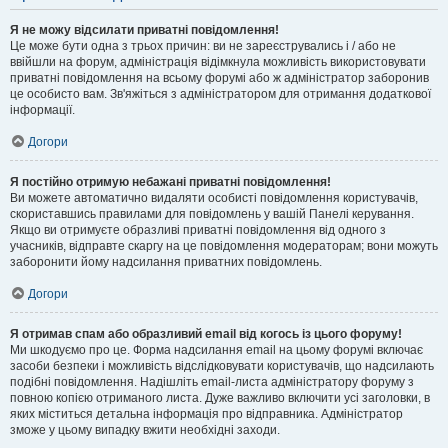
Я не можу відсилати приватні повідомлення!
Це може бути одна з трьох причин: ви не зареєструвались і / або не
ввійшли на форум, адміністрація відімкнула можливість використовувати
приватні повідомлення на всьому форумі або ж адміністратор заборонив
це особисто вам. Зв'яжіться з адміністратором для отримання додаткової
інформації.
Догори
Я постійно отримую небажані приватні повідомлення!
Ви можете автоматично видаляти особисті повідомлення користувачів,
скориставшись правилами для повідомлень у вашій Панелі керування.
Якщо ви отримуєте образливі приватні повідомлення від одного з
учасників, відправте скаргу на це повідомлення модераторам; вони можуть
заборонити йому надсилання приватних повідомлень.
Догори
Я отримав спам або образливий email від когось із цього форуму!
Ми шкодуємо про це. Форма надсилання email на цьому форумі включає
засоби безпеки і можливість відслідковувати користувачів, що надсилають
подібні повідомлення. Надішліть email-листа адміністратору форуму з
повною копією отриманого листа. Дуже важливо включити усі заголовки, в
яких міститься детальна інформація про відправника. Адміністратор
зможе у цьому випадку вжити необхідні заходи.