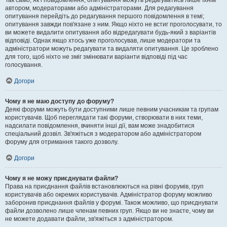
Так само, як і повідомлення, опитування можуть редагуватись лише їхнім
автором, модераторами або адміністраторами. Для редагування
опитування перейдіть до редагування першого повідомлення в темі;
опитування завжди пов'язане з ним. Якщо ніхто не встиг проголосувати, то
ви можете видалити опитування або відредагувати будь-який з варіантів
відповіді. Однак якщо хтось уже проголосував, лише модератори та
адміністратори можуть редагувати та видаляти опитування. Це зроблено
для того, щоб ніхто не зміг змінювати варіанти відповіді під час
голосування.
Догори
Чому я не маю доступу до форуму?
Деякі форуми можуть бути доступними лише певним учасникам та групам
користувачів. Щоб переглядати такі форуми, створювати в них теми,
надсилати повідомлення, вчиняти інші дії, вам може знадобитися
спеціальний дозвіл. Зв'яжіться з модератором або адміністратором
форуму для отримання такого дозволу.
Догори
Чому я не можу приєднувати файли?
Права на приєднання файлів встановлюються на рівні форумів, груп
користувачів або окремих користувачів. Адміністратор форуму можливо
заборонив приєднання файлів у форумі. Також можливо, що приєднувати
файли дозволено лише членам певних груп. Якщо ви не знаєте, чому ви
не можете додавати файли, зв'яжіться з адміністратором.