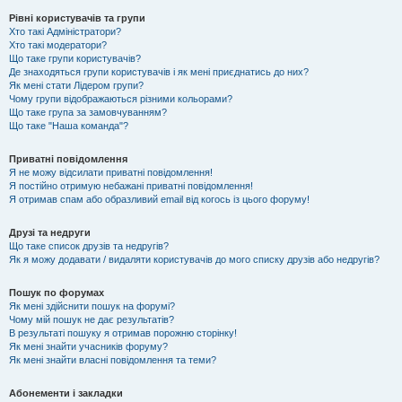
Рівні користувачів та групи
Хто такі Адміністратори?
Хто такі модератори?
Що таке групи користувачів?
Де знаходяться групи користувачів і як мені приєднатись до них?
Як мені стати Лідером групи?
Чому групи відображаються різними кольорами?
Що таке група за замовчуванням?
Що таке "Наша команда"?
Приватні повідомлення
Я не можу відсилати приватні повідомлення!
Я постійно отримую небажані приватні повідомлення!
Я отримав спам або образливий email від когось із цього форуму!
Друзі та недруги
Що таке список друзів та недругів?
Як я можу додавати / видаляти користувачів до мого списку друзів або недругів?
Пошук по форумах
Як мені здійснити пошук на форумі?
Чому мій пошук не дає результатів?
В результаті пошуку я отримав порожню сторінку!
Як мені знайти учасників форуму?
Як мені знайти власні повідомлення та теми?
Абонементи і закладки