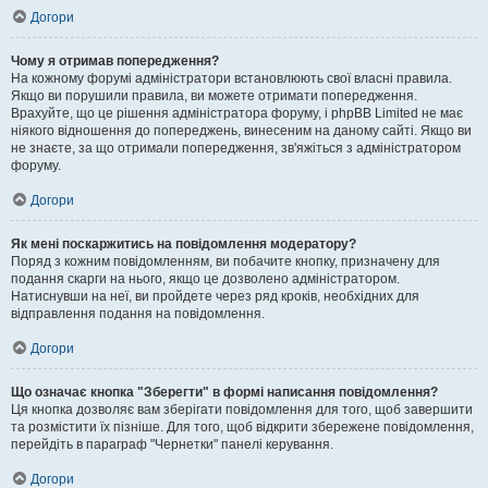
Догори
Чому я отримав попередження?
На кожному форумі адміністратори встановлюють свої власні правила.
Якщо ви порушили правила, ви можете отримати попередження.
Врахуйте, що це рішення адміністратора форуму, і phpBB Limited не має
ніякого відношення до попереджень, винесеним на даному сайті. Якщо ви
не знаєте, за що отримали попередження, зв'яжіться з адміністратором
форуму.
Догори
Як мені поскаржитись на повідомлення модератору?
Поряд з кожним повідомленням, ви побачите кнопку, призначену для
подання скарги на нього, якщо це дозволено адміністратором.
Натиснувши на неї, ви пройдете через ряд кроків, необхідних для
відправлення подання на повідомлення.
Догори
Що означає кнопка "Зберегти" в формі написання повідомлення?
Ця кнопка дозволяє вам зберігати повідомлення для того, щоб завершити
та розмістити їх пізніше. Для того, щоб відкрити збережене повідомлення,
перейдіть в параграф "Чернетки" панелі керування.
Догори