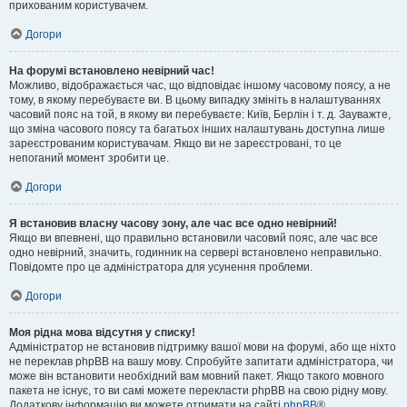
прихованим користувачем.
Догори
На форумі встановлено невірний час!
Можливо, відображається час, що відповідає іншому часовому поясу, а не
тому, в якому перебуваєте ви. В цьому випадку змініть в налаштуваннях
часовий пояс на той, в якому ви перебуваєте: Київ, Берлін і т. д. Зауважте,
що зміна часового поясу та багатьох інших налаштувань доступна лише
зареєстрованим користувачам. Якщо ви не зареєстровані, то це
непоганий момент зробити це.
Догори
Я встановив власну часову зону, але час все одно невірний!
Якщо ви впевнені, що правильно встановили часовий пояс, але час все
одно невірний, значить, годинник на сервері встановлено неправильно.
Повідомте про це адміністратора для усунення проблеми.
Догори
Моя рідна мова відсутня у списку!
Адміністратор не встановив підтримку вашої мови на форумі, або ще ніхто
не переклав phpBB на вашу мову. Спробуйте запитати адміністратора, чи
може він встановити необхідний вам мовний пакет. Якщо такого мовного
пакета не існує, то ви самі можете перекласти phpBB на свою рідну мову.
Додаткову інформацію ви можете отримати на сайті
phpBB
®.