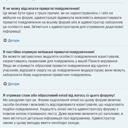
Я не можу відсилати приватні повідомлення!
Це може бути одна з трьох причин: ви не зареєструвались і / або не
ввійшли на форум, адміністрація відімкнула можливість використовувати
приватні повідомлення на всьому форумі або ж адміністратор заборонив
це особисто вам. Зв'яжіться з адміністратором для отримання додаткової
інформації.
Догори
Я постійно отримую небажані приватні повідомлення!
Ви можете автоматично видаляти особисті повідомлення користувачів,
скориставшись правилами для повідомлень у вашій Панелі керування.
Якщо ви отримуєте образливі приватні повідомлення від одного з
учасників, відправте скаргу на це повідомлення модераторам; вони можуть
заборонити йому надсилання приватних повідомлень.
Догори
Я отримав спам або образливий email від когось із цього форуму!
Ми шкодуємо про це. Форма надсилання email на цьому форумі включає
засоби безпеки і можливість відслідковувати користувачів, що надсилають
подібні повідомлення. Надішліть email-листа адміністратору форуму з
повною копією отриманого листа. Дуже важливо включити усі заголовки, в
яких міститься детальна інформація про відправника. Адміністратор
зможе у цьому випадку вжити необхідні заходи.