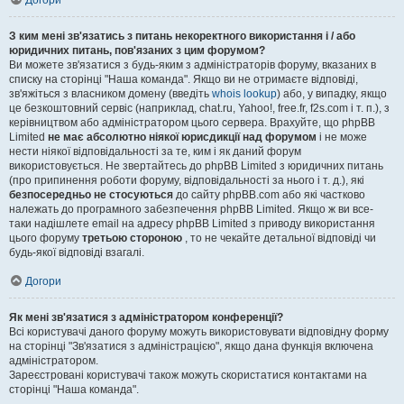
Догори
З ким мені зв'язатись з питань некоректного використання і / або
юридичних питань, пов'язаних з цим форумом?
Ви можете зв'язатися з будь-яким з адміністраторів форуму, вказаних в
списку на сторінці "Наша команда". Якщо ви не отримаєте відповіді,
зв'яжіться з власником домену (введіть
whois lookup
) або, у випадку, якщо
це безкоштовний сервіс (наприклад, chat.ru, Yahoo!, free.fr, f2s.com і т. п.), з
керівництвом або адміністратором цього сервера. Врахуйте, що phpBB
Limited
не має абсолютно ніякої юрисдикції над форумом
і не може
нести ніякої відповідальності за те, ким і як даний форум
використовується. Не звертайтесь до phpBB Limited з юридичних питань
(про припинення роботи форуму, відповідальності за нього і т. д.), які
безпосередньо не стосуються
до сайту phpBB.com або які частково
належать до програмного забезпечення phpBB Limited. Якщо ж ви все-
таки надішлете email на адресу phpBB Limited з приводу використання
цього форуму
третьою стороною
, то не чекайте детальної відповіді чи
будь-якої відповіді взагалі.
Догори
Як мені зв'язатися з адміністратором конференції?
Всі користувачі даного форуму можуть використовувати відповідну форму
на сторінці "Зв'язатися з адміністрацією", якщо дана функція включена
адміністратором.
Зареєстровані користувачі також можуть скористатися контактами на
сторінці "Наша команда".