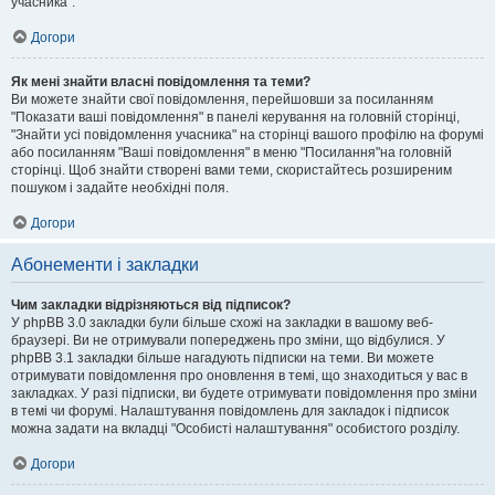
учасника".
Догори
Як мені знайти власні повідомлення та теми?
Ви можете знайти свої повідомлення, перейшовши за посиланням
"Показати ваші повідомлення" в панелі керування на головній сторінці,
"Знайти усі повідомлення учасника" на сторінці вашого профілю на форумі
або посиланням "Ваші повідомлення" в меню "Посилання"на головній
сторінці. Щоб знайти створені вами теми, скористайтесь розширеним
пошуком і задайте необхідні поля.
Догори
Абонементи і закладки
Чим закладки відрізняються від підписок?
У phpBB 3.0 закладки були більше схожі на закладки в вашому веб-
браузері. Ви не отримували попереджень про зміни, що відбулися. У
phpBB 3.1 закладки більше нагадують підписки на теми. Ви можете
отримувати повідомлення про оновлення в темі, що знаходиться у вас в
закладках. У разі підписки, ви будете отримувати повідомлення про зміни
в темі чи форумі. Налаштування повідомлень для закладок і підписок
можна задати на вкладці "Особисті налаштування" особистого розділу.
Догори