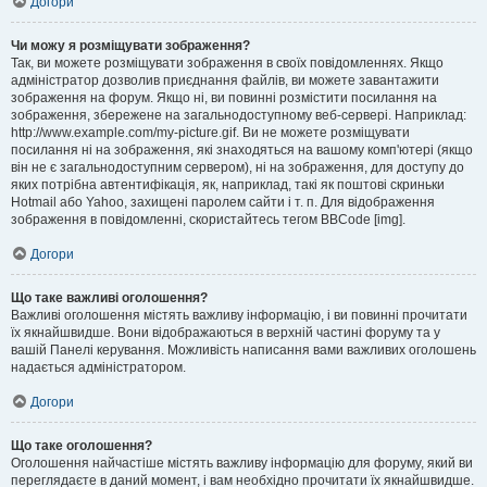
Догори
Чи можу я розміщувати зображення?
Так, ви можете розміщувати зображення в своїх повідомленнях. Якщо
адміністратор дозволив приєднання файлів, ви можете завантажити
зображення на форум. Якщо ні, ви повинні розмістити посилання на
зображення, збережене на загальнодоступному веб-сервері. Наприклад:
http://www.example.com/my-picture.gif. Ви не можете розміщувати
посилання ні на зображення, які знаходяться на вашому комп'ютері (якщо
він не є загальнодоступним сервером), ні на зображення, для доступу до
яких потрібна автентифікація, як, наприклад, такі як поштові скриньки
Hotmail або Yahoo, захищені паролем сайти і т. п. Для відображення
зображення в повідомленні, скористайтесь тегом BBCode [img].
Догори
Що таке важливі оголошення?
Важливі оголошення містять важливу інформацію, і ви повинні прочитати
їх якнайшвидше. Вони відображаються в верхній частині форуму та у
вашій Панелі керування. Можливість написання вами важливих оголошень
надається адміністратором.
Догори
Що таке оголошення?
Оголошення найчастіше містять важливу інформацію для форуму, який ви
переглядаєте в даний момент, і вам необхідно прочитати їх якнайшвидше.