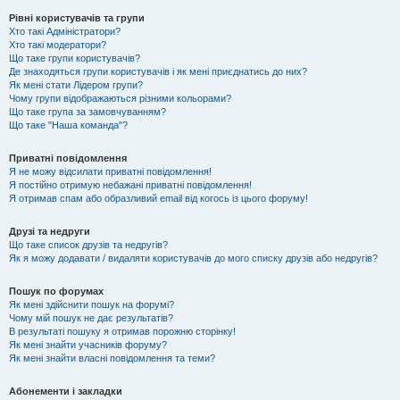
Рівні користувачів та групи
Хто такі Адміністратори?
Хто такі модератори?
Що таке групи користувачів?
Де знаходяться групи користувачів і як мені приєднатись до них?
Як мені стати Лідером групи?
Чому групи відображаються різними кольорами?
Що таке група за замовчуванням?
Що таке "Наша команда"?
Приватні повідомлення
Я не можу відсилати приватні повідомлення!
Я постійно отримую небажані приватні повідомлення!
Я отримав спам або образливий email від когось із цього форуму!
Друзі та недруги
Що таке список друзів та недругів?
Як я можу додавати / видаляти користувачів до мого списку друзів або недругів?
Пошук по форумах
Як мені здійснити пошук на форумі?
Чому мій пошук не дає результатів?
В результаті пошуку я отримав порожню сторінку!
Як мені знайти учасників форуму?
Як мені знайти власні повідомлення та теми?
Абонементи і закладки