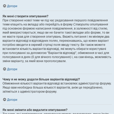
Догори
Як мені створити опитування?
При створенні нової теми чи під час редагування першого повідомлення
теми клацніть на вкладці або перейдіть в форму
Створити опитування
під основною формою написання повідомлення, в залежності від стилю,
який використовується; якщо ви не бачите такої вкладки або форми, то ви
не маєте прав для створення опитувань. Вкажіть питання і як мінімум два
варіанти відповіді в відповідних полях, переконавшись, що кожен варіант
потрібно вводити в окремій стрічці поля вводу тексту. Ви також можете
встановити кількість варіантів відповіді, які можуть обирати користувачі
при голосуванні за допомогою "Варіантів відповіді", обмеження в часі для
голосування в днях (0 для вічного голосування) і, на сам кінець, можливість
зміни варіанту, за який вони проголосували.
Догори
Чому я не можу додати більше варіантів відповіді?
Обмеження кількості варіантів відповіді встановлює адміністратор форуму.
Якщо вам необхідна більша кількості варіантів, аніж це передбачено,
зв'яжіться з адміністратором форуму.
Догори
Як мені змінити або видалити опитування?