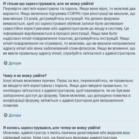
Я тільки що зареєструвався, але не можу увійти!
Перевірте свої ім'я користувача та пароль. Якщо вони вірні, то можливі два
варіанти. Якщо включена підтримка COPPA і при реєстрації ви вказали, що
вам менше 13 років, дотримуйтесь інструкцій. На деяких форумах
вимагається, щоб усі зареєстровані облікові записи були активовані
самостійно користувачами або адміністратором до входу в систему. Ця
інформація відображається в процесі реєстрації. Якщо вам було
надіслано email-повідомлення поштою, дотримуйтесь інструкцій. Якщо
email-повідомлення не отримано, то можливо, що ви вказали неправильну
адресу email або вона заблокований спам-фільтром. Якщо ви впевнені, що
ви ввели правильну адресу email, спробуйте зв'язатися з адміністратором.
Догори
Чому я не можу увійти?
Існує кілька можливих причин. Перш за все, переконайтесь, чи правильно
ви вводите ім'я користувача і пароль. Якщо дані введені правильно, то
необхідно зв'язатися з адміністратором, щоб перевірити, чи не був вам
заборонено доступ до форуму. Також можливо, що допущена помилка в
конфігурації форуму, зв'яжіться з адміністратором для виправлення
помилки.
Догори
Я колись зареєструвався, але тепер не можу увійти!
Можливо, адміністратор з якоїсь причини деактивував або видалив ваш
обліковий запис. Крім того, на багатьох форумах адміністратори