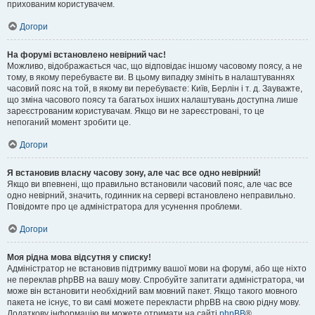
прихованим користувачем.
Догори
На форумі встановлено невірний час!
Можливо, відображається час, що відповідає іншому часовому поясу, а не
тому, в якому перебуваєте ви. В цьому випадку змініть в налаштуваннях
часовий пояс на той, в якому ви перебуваєте: Київ, Берлін і т. д. Зауважте,
що зміна часового поясу та багатьох інших налаштувань доступна лише
зареєстрованим користувачам. Якщо ви не зареєстровані, то це
непоганий момент зробити це.
Догори
Я встановив власну часову зону, але час все одно невірний!
Якщо ви впевнені, що правильно встановили часовий пояс, але час все
одно невірний, значить, годинник на сервері встановлено неправильно.
Повідомте про це адміністратора для усунення проблеми.
Догори
Моя рідна мова відсутня у списку!
Адміністратор не встановив підтримку вашої мови на форумі, або ще ніхто
не переклав phpBB на вашу мову. Спробуйте запитати адміністратора, чи
може він встановити необхідний вам мовний пакет. Якщо такого мовного
пакета не існує, то ви самі можете перекласти phpBB на свою рідну мову.
Додаткову інформацію ви можете отримати на сайті
phpBB
®.