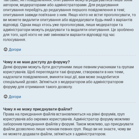
Так само, як і повідомлення, опитування можуть редагуватись лише їхнім
автором, модераторами або адміністраторами. Для редагування
опитування перейдіть до редагування першого повідомлення в темі;
опитування завжди пов'язане з ним. Якщо ніхто не встиг проголосувати, то
ви можете видалити опитування або відредагувати будь-який з варіантів
відповіді. Однак якщо хтось уже проголосував, лише модератори та
адміністратори можуть редагувати та видаляти опитування. Це зроблено
для того, щоб ніхто не зміг змінювати варіанти відповіді під час
голосування.
Догори
Чому я не маю доступу до форуму?
Деякі форуми можуть бути доступними лише певним учасникам та групам
користувачів. Щоб переглядати такі форуми, створювати в них теми,
надсилати повідомлення, вчиняти інші дії, вам може знадобитися
спеціальний дозвіл. Зв'яжіться з модератором або адміністратором
форуму для отримання такого дозволу.
Догори
Чому я не можу приєднувати файли?
Права на приєднання файлів встановлюються на рівні форумів, груп
користувачів або окремих користувачів. Адміністратор форуму можливо
заборонив приєднання файлів у форумі. Також можливо, що приєднувати
файли дозволено лише членам певних груп. Якщо ви не знаєте, чому ви
не можете додавати файли, зв'яжіться з адміністратором.