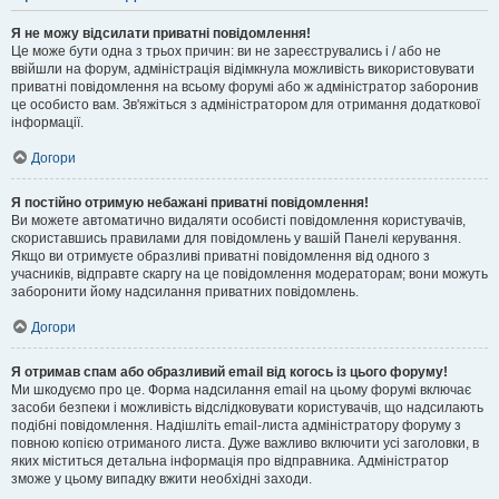
Я не можу відсилати приватні повідомлення!
Це може бути одна з трьох причин: ви не зареєструвались і / або не
ввійшли на форум, адміністрація відімкнула можливість використовувати
приватні повідомлення на всьому форумі або ж адміністратор заборонив
це особисто вам. Зв'яжіться з адміністратором для отримання додаткової
інформації.
Догори
Я постійно отримую небажані приватні повідомлення!
Ви можете автоматично видаляти особисті повідомлення користувачів,
скориставшись правилами для повідомлень у вашій Панелі керування.
Якщо ви отримуєте образливі приватні повідомлення від одного з
учасників, відправте скаргу на це повідомлення модераторам; вони можуть
заборонити йому надсилання приватних повідомлень.
Догори
Я отримав спам або образливий email від когось із цього форуму!
Ми шкодуємо про це. Форма надсилання email на цьому форумі включає
засоби безпеки і можливість відслідковувати користувачів, що надсилають
подібні повідомлення. Надішліть email-листа адміністратору форуму з
повною копією отриманого листа. Дуже важливо включити усі заголовки, в
яких міститься детальна інформація про відправника. Адміністратор
зможе у цьому випадку вжити необхідні заходи.