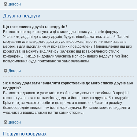
Догори
Друзі та недруги
Що таке список друзів та недругів?
Ви можете використовувати ці списки для інших учасників форуму.
Учасники, додані до списку друзів, будуть відображатись в вашій Панелі
керування для швидкого доступу до інформації про те, чи вони зараз в
мережі, і для відсилання їм приватних повідомлень. Повідомлення від цих
користувачів можуть виділятись, залежно від встановленого стилю
конференції. Якщо ви додали учасника в список ваших недругів, усі його
повідомлення буде приховано за замовчуванням.
Догори
Як я можу додавати / видаляти користувачів до мого списку друзів або
недругів?
Ви можете додавати учасників в свої списки двома способами. В профілі
кожного учасника є можливість додати його в список друзів або недругів.
Крім того, ви можете зробити це прямо з вашого особистого розділу,
безпосереднім введенням імені користувача. Ви також можете видаляти
учасників з ваших списків на тій самій сторінці.
Догори
Пошук по форумах