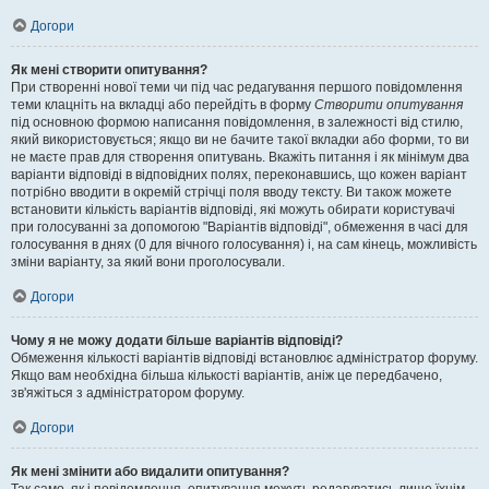
Догори
Як мені створити опитування?
При створенні нової теми чи під час редагування першого повідомлення
теми клацніть на вкладці або перейдіть в форму
Створити опитування
під основною формою написання повідомлення, в залежності від стилю,
який використовується; якщо ви не бачите такої вкладки або форми, то ви
не маєте прав для створення опитувань. Вкажіть питання і як мінімум два
варіанти відповіді в відповідних полях, переконавшись, що кожен варіант
потрібно вводити в окремій стрічці поля вводу тексту. Ви також можете
встановити кількість варіантів відповіді, які можуть обирати користувачі
при голосуванні за допомогою "Варіантів відповіді", обмеження в часі для
голосування в днях (0 для вічного голосування) і, на сам кінець, можливість
зміни варіанту, за який вони проголосували.
Догори
Чому я не можу додати більше варіантів відповіді?
Обмеження кількості варіантів відповіді встановлює адміністратор форуму.
Якщо вам необхідна більша кількості варіантів, аніж це передбачено,
зв'яжіться з адміністратором форуму.
Догори
Як мені змінити або видалити опитування?