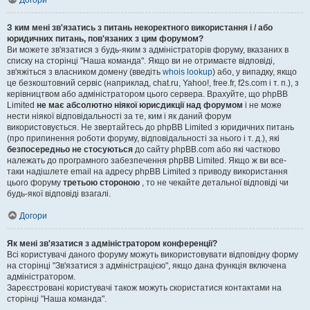
Догори
З ким мені зв'язатись з питань некоректного використання і / або
юридичних питань, пов'язаних з цим форумом?
Ви можете зв'язатися з будь-яким з адміністраторів форуму, вказаних в
списку на сторінці "Наша команда". Якщо ви не отримаєте відповіді,
зв'яжіться з власником домену (введіть
whois lookup
) або, у випадку, якщо
це безкоштовний сервіс (наприклад, chat.ru, Yahoo!, free.fr, f2s.com і т. п.), з
керівництвом або адміністратором цього сервера. Врахуйте, що phpBB
Limited
не має абсолютно ніякої юрисдикції над форумом
і не може
нести ніякої відповідальності за те, ким і як даний форум
використовується. Не звертайтесь до phpBB Limited з юридичних питань
(про припинення роботи форуму, відповідальності за нього і т. д.), які
безпосередньо не стосуються
до сайту phpBB.com або які частково
належать до програмного забезпечення phpBB Limited. Якщо ж ви все-
таки надішлете email на адресу phpBB Limited з приводу використання
цього форуму
третьою стороною
, то не чекайте детальної відповіді чи
будь-якої відповіді взагалі.
Догори
Як мені зв'язатися з адміністратором конференції?
Всі користувачі даного форуму можуть використовувати відповідну форму
на сторінці "Зв'язатися з адміністрацією", якщо дана функція включена
адміністратором.
Зареєстровані користувачі також можуть скористатися контактами на
сторінці "Наша команда".