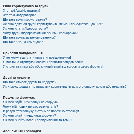
Рівні користувачів та групи
Хто такі Адміністратори?
Хто такі модератори?
Що таке групи користувачів?
Де знаходяться групи користувачів і як мені приєднатись до них?
Як мені стати Лідером групи?
Чому групи відображаються різними кольорами?
Що таке група за замовчуванням?
Що таке "Наша команда"?
Приватні повідомлення
Я не можу відсилати приватні повідомлення!
Я постійно отримую небажані приватні повідомлення!
Я отримав спам або образливий email від когось із цього форуму!
Друзі та недруги
Що таке список друзів та недругів?
Як я можу додавати / видаляти користувачів до мого списку друзів або недругів?
Пошук по форумах
Як мені здійснити пошук на форумі?
Чому мій пошук не дає результатів?
В результаті пошуку я отримав порожню сторінку!
Як мені знайти учасників форуму?
Як мені знайти власні повідомлення та теми?
Абонементи і закладки