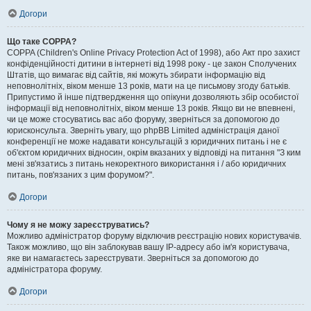
Догори
Що таке COPPA?
COPPA (Children's Online Privacy Protection Act of 1998), або Акт про захист
конфіденційності дитини в інтернеті від 1998 року - це закон Сполучених
Штатів, що вимагає від сайтів, які можуть збирати інформацію від
неповнолітніх, віком менше 13 років, мати на це письмову згоду батьків.
Припустимо й інше підтвердження що опікуни дозволяють збір особистої
інформації від неповнолітніх, віком менше 13 років. Якщо ви не впевнені,
чи це може стосуватись вас або форуму, зверніться за допомогою до
юрисконсульта. Зверніть увагу, що phpBB Limited адміністрація даної
конференції не може надавати консультацій з юридичних питань і не є
об'єктом юридичних відносин, окрім вказаних у відповіді на питання "З ким
мені зв'язатись з питань некоректного використання і / або юридичних
питань, пов'язаних з цим форумом?".
Догори
Чому я не можу зареєструватись?
Можливо адміністратор форуму відключив реєстрацію нових користувачів.
Також можливо, що він заблокував вашу IP-адресу або ім'я користувача,
яке ви намагаєтесь зареєструвати. Зверніться за допомогою до
адміністратора форуму.
Догори