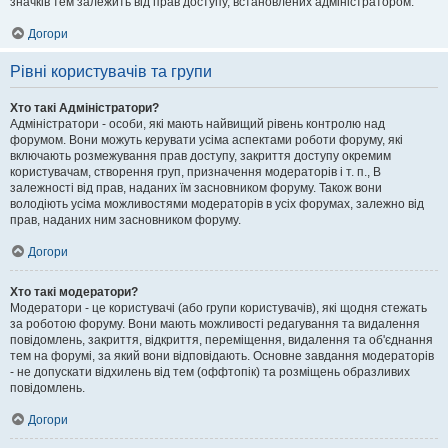
значків тем залежить від прав доступу, встановлених адміністратором.
Догори
Рівні користувачів та групи
Хто такі Адміністратори?
Адміністратори - особи, які мають найвищий рівень контролю над
форумом. Вони можуть керувати усіма аспектами роботи форуму, які
включають розмежування прав доступу, закриття доступу окремим
користувачам, створення груп, призначення модераторів і т. п., В
залежності від прав, наданих їм засновником форуму. Також вони
володіють усіма можливостями модераторів в усіх форумах, залежно від
прав, наданих ним засновником форуму.
Догори
Хто такі модератори?
Модератори - це користувачі (або групи користувачів), які щодня стежать
за роботою форуму. Вони мають можливості редагування та видалення
повідомлень, закриття, відкриття, переміщення, видалення та об'єднання
тем на форумі, за який вони відповідають. Основне завдання модераторів
- не допускати відхилень від тем (оффтопік) та розміщень образливих
повідомлень.
Догори