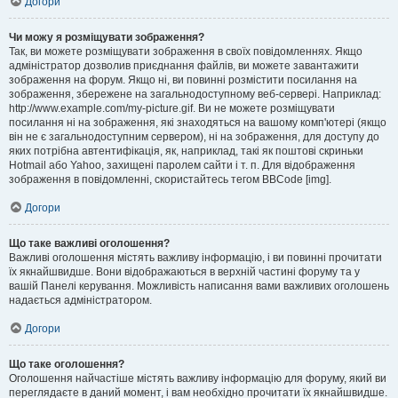
Догори
Чи можу я розміщувати зображення?
Так, ви можете розміщувати зображення в своїх повідомленнях. Якщо
адміністратор дозволив приєднання файлів, ви можете завантажити
зображення на форум. Якщо ні, ви повинні розмістити посилання на
зображення, збережене на загальнодоступному веб-сервері. Наприклад:
http://www.example.com/my-picture.gif. Ви не можете розміщувати
посилання ні на зображення, які знаходяться на вашому комп'ютері (якщо
він не є загальнодоступним сервером), ні на зображення, для доступу до
яких потрібна автентифікація, як, наприклад, такі як поштові скриньки
Hotmail або Yahoo, захищені паролем сайти і т. п. Для відображення
зображення в повідомленні, скористайтесь тегом BBCode [img].
Догори
Що таке важливі оголошення?
Важливі оголошення містять важливу інформацію, і ви повинні прочитати
їх якнайшвидше. Вони відображаються в верхній частині форуму та у
вашій Панелі керування. Можливість написання вами важливих оголошень
надається адміністратором.
Догори
Що таке оголошення?
Оголошення найчастіше містять важливу інформацію для форуму, який ви
переглядаєте в даний момент, і вам необхідно прочитати їх якнайшвидше.