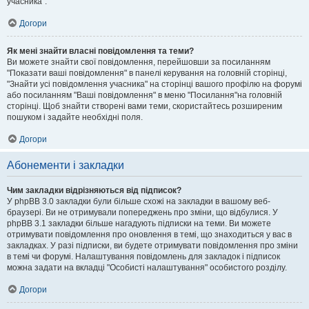
учасника".
Догори
Як мені знайти власні повідомлення та теми?
Ви можете знайти свої повідомлення, перейшовши за посиланням
"Показати ваші повідомлення" в панелі керування на головній сторінці,
"Знайти усі повідомлення учасника" на сторінці вашого профілю на форумі
або посиланням "Ваші повідомлення" в меню "Посилання"на головній
сторінці. Щоб знайти створені вами теми, скористайтесь розширеним
пошуком і задайте необхідні поля.
Догори
Абонементи і закладки
Чим закладки відрізняються від підписок?
У phpBB 3.0 закладки були більше схожі на закладки в вашому веб-
браузері. Ви не отримували попереджень про зміни, що відбулися. У
phpBB 3.1 закладки більше нагадують підписки на теми. Ви можете
отримувати повідомлення про оновлення в темі, що знаходиться у вас в
закладках. У разі підписки, ви будете отримувати повідомлення про зміни
в темі чи форумі. Налаштування повідомлень для закладок і підписок
можна задати на вкладці "Особисті налаштування" особистого розділу.
Догори