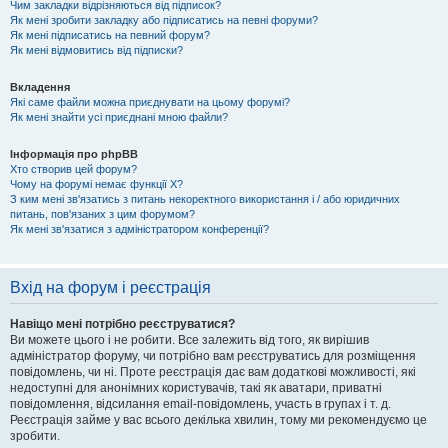
Чим закладки відрізняються від підписок?
Як мені зробити закладку або підписатись на певні форуми?
Як мені підписатись на певний форум?
Як мені відмовитись від підписки?
Вкладення
Які саме файли можна приєднувати на цьому форумі?
Як мені знайти усі приєднані мною файли?
Інформація про phpBB
Хто створив цей форум?
Чому на форумі немає функції X?
З ким мені зв'язатись з питань некоректного використання і / або юридичних
питань, пов'язаних з цим форумом?
Як мені зв'язатися з адміністратором конференції?
Вхід на форум і реєстрація
Навіщо мені потрібно реєструватися?
Ви можете цього і не робити. Все залежить від того, як вирішив
адміністратор форуму, чи потрібно вам реєструватись для розміщення
повідомлень, чи ні. Проте реєстрація дає вам додаткові можливості, які
недоступні для анонімних користувачів, такі як аватари, приватні
повідомлення, відсилання email-повідомлень, участь в групах і т. д.
Реєстрація займе у вас всього декілька хвилин, тому ми рекомендуємо це
зробити.