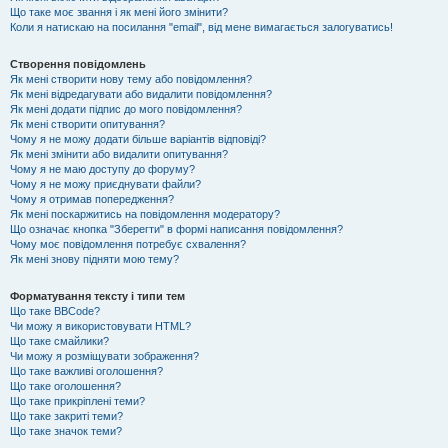
Що таке моє звання і як мені його змінити?
Коли я натискаю на посилання "email", від мене вимагається залогуватись!
Створення повідомлень
Як мені створити нову тему або повідомлення?
Як мені відредагувати або видалити повідомлення?
Як мені додати підпис до мого повідомлення?
Як мені створити опитування?
Чому я не можу додати більше варіантів відповіді?
Як мені змінити або видалити опитування?
Чому я не маю доступу до форуму?
Чому я не можу приєднувати файли?
Чому я отримав попередження?
Як мені поскаржитись на повідомлення модератору?
Що означає кнопка "Зберегти" в формі написання повідомлення?
Чому моє повідомлення потребує схвалення?
Як мені знову підняти мою тему?
Форматування тексту і типи тем
Що таке BBCode?
Чи можу я використовувати HTML?
Що таке смайлики?
Чи можу я розміщувати зображення?
Що таке важливі оголошення?
Що таке оголошення?
Що таке прикріплені теми?
Що таке закриті теми?
Що таке значок теми?