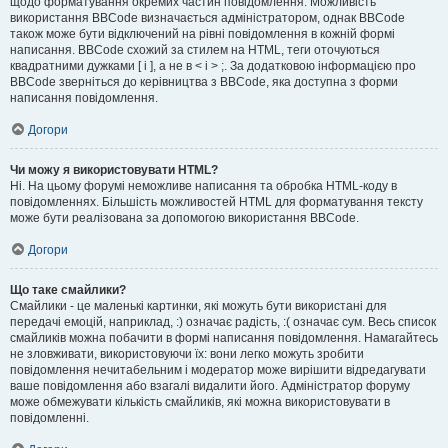
щодо форматування окремих частин повідомлення. Можливість
використання BBCode визначається адміністратором, однак BBCode
також може бути відключений на рівні повідомлення в кожній формі
написання. BBCode схожий за стилем на HTML, теги оточуються
квадратними дужками [ і ], а не в < і > ;. За додатковою інформацією про
BBCode зверніться до керівництва з BBCode, яка доступна з форми
написання повідомлення.
Догори
Чи можу я використовувати HTML?
Ні. На цьому форумі неможливе написання та обробка HTML-коду в
повідомленнях. Більшість можливостей HTML для форматування тексту
може бути реалізована за допомогою використання BBCode.
Догори
Що таке смайлики?
Смайлики - це маленькі картинки, які можуть бути використані для
передачі емоцій, наприклад, :) означає радість, :( означає сум. Весь список
смайликів можна побачити в формі написання повідомлення. Намагайтесь
не зловживати, використовуючи їх: вони легко можуть зробити
повідомлення нечитабельним і модератор може вирішити відредагувати
ваше повідомлення або взагалі видалити його. Адміністратор форуму
може обмежувати кількість смайликів, які можна використовувати в
повідомленні.