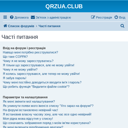
QRZUA.CLUB
Допомога
Зв'язок з адміністрацією
Реєстрація
Вхід
П
Список форумів
Часті питання
о
Часті питання
ш
у
Вхід на форум і реєстрація
Навіщо мені потрібно реєструватися?
к
Що таке COPPA?
Чому я не можу зареєструватись?
Я тільки що зареєструвався, але не можу увійти!
Чому я не можу увійти?
Я колись зареєструвався, але тепер не можу увійти!
Я забув пароль!
Чому мені постійно доводиться вводити ім’я і пароль?
Що робить функція "Видалити файли cookie"?
Параметри та налаштування
Як мені змінити мої налаштування?
Як уникнути появи мого імені в списку "Хто зараз на форумі"?
На форумі встановлено невірний час!
Я встановив власну часову зону, але час все одно невірний!
Моя рідна мова відсутня у списку!
Що означають зображення поряд з моїм ім'ям користувача?
Як мені включити відображення аватари?