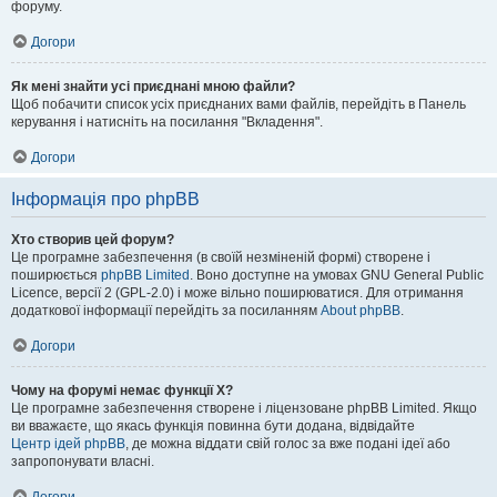
форуму.
Догори
Як мені знайти усі приєднані мною файли?
Щоб побачити список усіх приєднаних вами файлів, перейдіть в Панель
керування і натисніть на посилання "Вкладення".
Догори
Інформація про phpBB
Хто створив цей форум?
Це програмне забезпечення (в своїй незміненій формі) створене і
поширюється
phpBB Limited
. Воно доступне на умовах GNU General Public
Licence, версії 2 (GPL-2.0) і може вільно поширюватися. Для отримання
додаткової інформації перейдіть за посиланням
About phpBB
.
Догори
Чому на форумі немає функції X?
Це програмне забезпечення створене і ліцензоване phpBB Limited. Якщо
ви вважаєте, що якась функція повинна бути додана, відвідайте
Центр ідей phpBB
, де можна віддати свій голос за вже подані ідеї або
запропонувати власні.