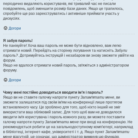
періодично видаляють користувачів, які тривалий час не писали
повідомлень, щоб зменшити розмір бази даних. Якщо це трапилось,
спробуйте ще раз зареєструватись і активніше приймати участь у
дискусіях.
Догори
Я забув пароль!
Не панікуйте! Хоча ваш пароль не може бути відновлено, вам легко
отримати новий. Перейдіть на сторінку логування та натисніть
Забули
пароль?
. Дотримуйтесь інструкцій і незабаром ви знову зможете увійти на
форум.
Якщо не вдалося отримати новий пароль, зв'яжіться з адміністратором
форуму.
Догори
Чому мені постійно доводиться вводити ім’я і пароль?
Якщо ви не ставите галочку напроти пункту
Запам'ятати мене
, ви
зможете залишатися під своїм ім'ям на конференції лише протягом
встановленого часу. Це зроблено для того, щоб ніхто інший не зміг
використати ваш обліковий запис. Для того щоб вам не доводилося
вводити ім'я користувача і пароль кожного разу, ви можете поставити
галочку напроти пункту
Запам'ятати мене
при вході на конференцію. Не
рекомендується робити це на загальнодоступному комп'ютері, наприклад
в бібліотеці, інтернет-кафе, університеті і т. д. Якщо пункт
Запам'ятати
мене
відсутній, це означає, що адміністратор вимкнув цю функцію.