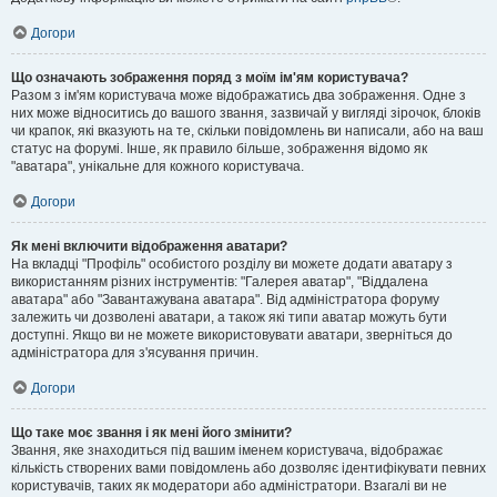
Догори
Що означають зображення поряд з моїм ім'ям користувача?
Разом з ім'ям користувача може відображатись два зображення. Одне з
них може відноситись до вашого звання, зазвичай у вигляді зірочок, блоків
чи крапок, які вказують на те, скільки повідомлень ви написали, або на ваш
статус на форумі. Інше, як правило більше, зображення відомо як
"аватара", унікальне для кожного користувача.
Догори
Як мені включити відображення аватари?
На вкладці "Профіль" особистого розділу ви можете додати аватару з
використанням різних інструментів: "Галерея аватар", "Віддалена
аватара" або "Завантажувана аватара". Від адміністратора форуму
залежить чи дозволені аватари, а також які типи аватар можуть бути
доступні. Якщо ви не можете використовувати аватари, зверніться до
адміністратора для з'ясування причин.
Догори
Що таке моє звання і як мені його змінити?
Звання, яке знаходиться під вашим іменем користувача, відображає
кількість створених вами повідомлень або дозволяє ідентифікувати певних
користувачів, таких як модератори або адміністратори. Взагалі ви не