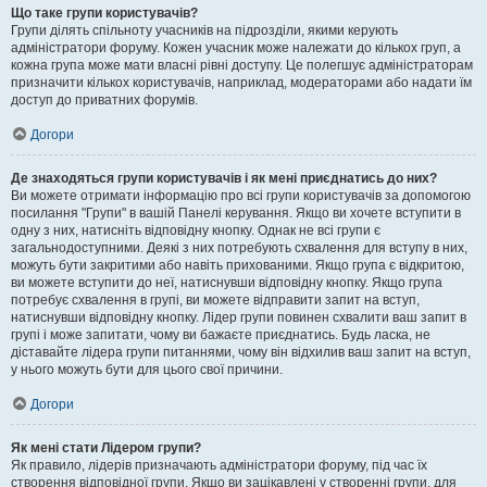
Що таке групи користувачів?
Групи ділять спільноту учасників на підрозділи, якими керують
адміністратори форуму. Кожен учасник може належати до кількох груп, а
кожна група може мати власні рівні доступу. Це полегшує адміністраторам
призначити кількох користувачів, наприклад, модераторами або надати їм
доступ до приватних форумів.
Догори
Де знаходяться групи користувачів і як мені приєднатись до них?
Ви можете отримати інформацію про всі групи користувачів за допомогою
посилання "Групи" в вашій Панелі керування. Якщо ви хочете вступити в
одну з них, натисніть відповідну кнопку. Однак не всі групи є
загальнодоступними. Деякі з них потребують схвалення для вступу в них,
можуть бути закритими або навіть прихованими. Якщо група є відкритою,
ви можете вступити до неї, натиснувши відповідну кнопку. Якщо група
потребує схвалення в групі, ви можете відправити запит на вступ,
натиснувши відповідну кнопку. Лідер групи повинен схвалити ваш запит в
групі і може запитати, чому ви бажаєте приєднатись. Будь ласка, не
діставайте лідера групи питаннями, чому він відхилив ваш запит на вступ,
у нього можуть бути для цього свої причини.
Догори
Як мені стати Лідером групи?
Як правило, лідерів призначають адміністратори форуму, під час їх
створення відповідної групи. Якщо ви зацікавлені у створенні групи, для