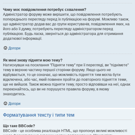
Чому моє повідомлення потребує схвалення?
Адміністратор форуму може вирішити, що повідомлення потребують
попереднього перегляду перед їх публікацією на форумі. Можливо також,
що адміністратор додав вас до групи користувачів, повідомлення яких, на
його або її думку, потребують перегляду адміністратором перед
публікацією. Будь ласка, зверніться до адміністратора для отримання
додаткової інформації.
Догори
Як мені знову підняти мою тему?
Натиснувши на посилання "Підняти тему" при її перегляді, ви "піднімете"
тему в верхню частину першої сторінки форуму. Якщо цього не
відбувається, то це означає, що можливість підняття тим могла бути
відключена, або час, який повинен пройти до повторного підняття теми,
ще не вийшов. Також можна підняти тему, просто відповівши на неї, однак
переконайтесь, що ви не порушуєте правила форуму, в якому
знаходитесь.
Догори
Форматування тексту і типи тем
Що таке BBCode?
BBCode - це особлива реалізація HTML, що пропонує великі можливості