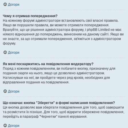
Догори
Чому я отримав попередження?
На кожному форумі адміністратори встановлюють свої власні правила.
Якщо ви порушили правила, ви можете отримати попередження.
Врахуйте, що це рішення адміністратора форуму, і phpBB Limited не має
ніякого відношення до попереджень, винесеним на даному сайті. Якщо ви
не знаєте, за що отримали попередження, зв'яжіться з адміністратором
форуму.
Догори
Як мені поскаржитись на повідомлення модератору?
Поряд з кожним повідомленням, ви побачите кнопку, призначену для
подання скарги на нього, якщо це дозволено адміністратором.
Натиснувши на неї, ви пройдете через ряд кроків, необхідних для
відправлення подання на повідомлення.
Догори
Що означає кнопка "Зберегти" в формі написання повідомлення?
Ця кнопка дозволяє вам зберігати повідомлення для того, щоб завершити
та розмістити їх пізніше. Для того, щоб відкрити збережене повідомлення,
перейдіть в параграф "Чернетки" панелі керування.
Догори