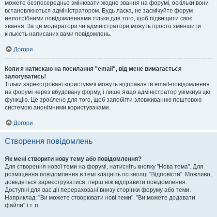
можете безпосередньо змінювати жодне звання на форумі, оскільки вони
встановлюються адміністратором. Будь ласка, не засмічуйте форум
непотрібними повідомленнями тільки для того, щоб підвищити своє
звання. За це модератори чи адміністратори можуть просто зменшити
кількість написаних вами повідомлень.
Догори
Коли я натискаю на посилання "email", від мене вимагається
залогуватись!
Тільки зареєстровані користувачі можуть відправляти email-повідомлення
на форумі через вбудовану форму, і лише якщо адміністратор увімкнув цю
функцію. Це зроблено для того, щоб запобігти зловживанню поштовою
системою анонімними користувачами.
Догори
Створення повідомлень
Як мені створити нову тему або повідомлення?
Для створення нової теми на форумі, натисніть кнопку "Нова тема". Для
розміщення повідомлення в темі клацніть по кнопці "Відповісти". Можливо,
доведеться зареєструватися, перш ніж відправити повідомлення.
Доступні для вас дії перераховані внизу сторінки форуму або теми.
Наприклад: "Ви можете створювати нові теми", "Ви можете додавати
файли" і т. п.