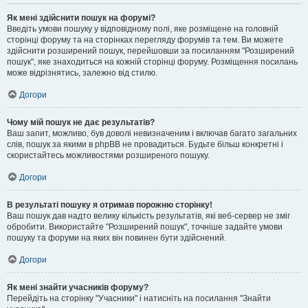
Як мені здійснити пошук на форумі?
Введіть умови пошуку у відповідному полі, яке розміщене на головній
сторінці форуму та на сторінках перегляду форумів та тем. Ви можете
здійснити розширений пошук, перейшовши за посиланням "Розширений
пошук", яке знаходиться на кожній сторінці форуму. Розміщення посилань
може відрізнятись, залежно від стилю.
Догори
Чому мій пошук не дає результатів?
Ваш запит, можливо, був доволі невизначеним і включав багато загальних
слів, пошук за якими в phpBB не провадиться. Будьте більш конкретні і
скористайтесь можливостями розширеного пошуку.
Догори
В результаті пошуку я отримав порожню сторінку!
Ваш пошук дав надто велику кількість результатів, які веб-сервер не зміг
обробити. Використайте "Розширений пошук", точніше задайте умови
пошуку та форуми на яких він повинен бути здійснений.
Догори
Як мені знайти учасників форуму?
Перейдіть на сторінку "Учасники" і натисніть на посилання "Знайти