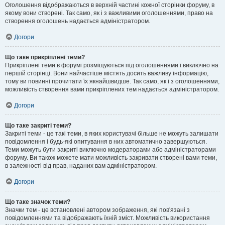
Оголошення відображаються в верхній частині кожної сторінки форуму, в
якому вони створені. Так само, як і з важливими оголошеннями, право на
створення оголошень надається адміністратором.
Догори
Що таке прикріплені теми?
Прикріплені теми в форумі розміщуються під оголошеннями і виключно на
першій сторінці. Вони найчастіше містять досить важливу інформацію,
тому ви повинні прочитати їх якнайшвидше. Так само, як і з оголошеннями,
можливість створення вами прикріплених тем надається адміністратором.
Догори
Що таке закриті теми?
Закриті теми - це такі теми, в яких користувачі більше не можуть залишати
повідомлення і будь-які опитування в них автоматично завершуються.
Теми можуть бути закриті виключно модераторами або адміністраторами
форуму. Ви також можете мати можливість закривати створені вами теми,
в залежності від прав, наданих вам адміністратором.
Догори
Що таке значок теми?
Значки тем - це встановлені автором зображення, які пов'язані з
повідомленнями та відображають їхній зміст. Можливість використання