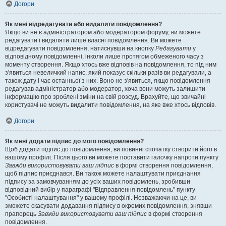
Догори
Як мені відредагувати або видалити повідомлення?
Якщо ви не є адміністратором або модератором форуму, ви можете
редагувати і видаляти лише власні повідомлення. Ви можете
відредагувати повідомлення, натиснувши на кнопку
Редагувати
у
відповідному повідомленні, інколи лише протягом обмеженого часу з
моменту створення. Якщо хтось вже відповів на повідомлення, то під ним
з'явиться невеличкий напис, який показує скільки разів ви редагували, а
також дату і час останньої з них. Воно не з'явиться, якщо повідомлення
редагував адміністратор або модератор, хоча вони можуть залишити
інформацію про зроблені зміни на свій розсуд. Врахуйте, що звичайні
користувачі не можуть видалити повідомлення, на яке вже хтось відповів.
Догори
Як мені додати підпис до мого повідомлення?
Щоб додати підпис до повідомлення, ви повинні спочатку створити його в
вашому профілі. Після цього ви можете поставити галочку напроти пункту
Завжди використовувати ваш підпис
в формі створення повідомлення,
щоб підпис приєднався. Ви також можете налаштувати приєднання
підпису за замовчуванням до усіх ваших повідомлень, зробивши
відповідний вибір у параграфі "Відправлення повідомлень" пункту
"Особисті налаштування" у вашому профілі. Незважаючи на це, ви
зможете скасувати додавання підпису в окремих повідомлення, знявши
прапорець
Завжди використовувати ваш підпис
в формі створення
повідомлення.