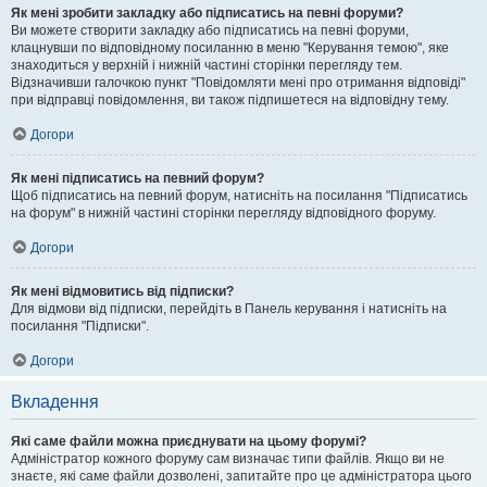
Як мені зробити закладку або підписатись на певні форуми?
Ви можете створити закладку або підписатись на певні форуми,
клацнувши по відповідному посиланню в меню "Керування темою", яке
знаходиться у верхній і нижній частині сторінки перегляду тем.
Відзначивши галочкою пункт "Повідомляти мені про отримання відповіді"
при відправці повідомлення, ви також підпишетеся на відповідну тему.
Догори
Як мені підписатись на певний форум?
Щоб підписатись на певний форум, натисніть на посилання "Підписатись
на форум" в нижній частині сторінки перегляду відповідного форуму.
Догори
Як мені відмовитись від підписки?
Для відмови від підписки, перейдіть в Панель керування і натисніть на
посилання "Підписки".
Догори
Вкладення
Які саме файли можна приєднувати на цьому форумі?
Адміністратор кожного форуму сам визначає типи файлів. Якщо ви не
знаєте, які саме файли дозволені, запитайте про це адміністратора цього