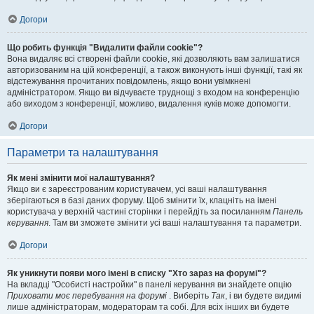
Догори
Що робить функція "Видалити файли cookie"?
Вона видаляє всі створені файли cookie, які дозволяють вам залишатися
авторизованим на цій конференції, а також виконують інші функції, такі як
відстежування прочитаних повідомлень, якщо вони увімкнені
адміністратором. Якщо ви відчуваєте труднощі з входом на конференцію
або виходом з конференції, можливо, видалення куків може допомогти.
Догори
Параметри та налаштування
Як мені змінити мої налаштування?
Якщо ви є зареєстрованим користувачем, усі ваші налаштування
зберігаються в базі даних форуму. Щоб змінити їх, клацніть на імені
користувача у верхній частині сторінки і перейдіть за посиланням
Панель
керування
. Там ви зможете змінити усі ваші налаштування та параметри.
Догори
Як уникнути появи мого імені в списку "Хто зараз на форумі"?
На вкладці "Особисті настройки" в панелі керування ви знайдете опцію
Приховати моє перебування на форумі
. Виберіть
Так
, і ви будете видимі
лише адміністраторам, модераторам та собі. Для всіх інших ви будете