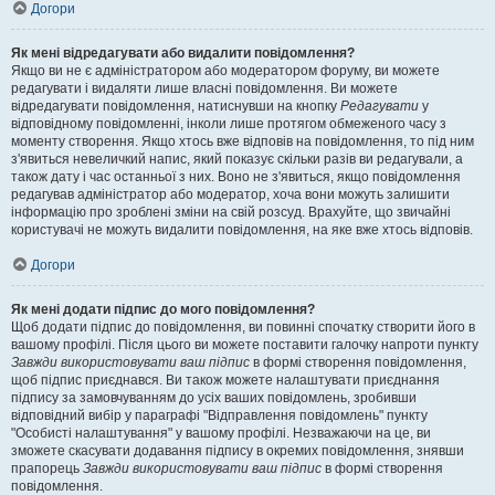
Догори
Як мені відредагувати або видалити повідомлення?
Якщо ви не є адміністратором або модератором форуму, ви можете
редагувати і видаляти лише власні повідомлення. Ви можете
відредагувати повідомлення, натиснувши на кнопку
Редагувати
у
відповідному повідомленні, інколи лише протягом обмеженого часу з
моменту створення. Якщо хтось вже відповів на повідомлення, то під ним
з'явиться невеличкий напис, який показує скільки разів ви редагували, а
також дату і час останньої з них. Воно не з'явиться, якщо повідомлення
редагував адміністратор або модератор, хоча вони можуть залишити
інформацію про зроблені зміни на свій розсуд. Врахуйте, що звичайні
користувачі не можуть видалити повідомлення, на яке вже хтось відповів.
Догори
Як мені додати підпис до мого повідомлення?
Щоб додати підпис до повідомлення, ви повинні спочатку створити його в
вашому профілі. Після цього ви можете поставити галочку напроти пункту
Завжди використовувати ваш підпис
в формі створення повідомлення,
щоб підпис приєднався. Ви також можете налаштувати приєднання
підпису за замовчуванням до усіх ваших повідомлень, зробивши
відповідний вибір у параграфі "Відправлення повідомлень" пункту
"Особисті налаштування" у вашому профілі. Незважаючи на це, ви
зможете скасувати додавання підпису в окремих повідомлення, знявши
прапорець
Завжди використовувати ваш підпис
в формі створення
повідомлення.