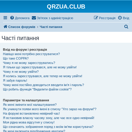
QRZUA.CLUB
Допомога
Зв'язок з адміністрацією
Реєстрація
Вхід
П
Список форумів
Часті питання
о
Часті питання
ш
у
Вхід на форум і реєстрація
Навіщо мені потрібно реєструватися?
к
Що таке COPPA?
Чому я не можу зареєструватись?
Я тільки що зареєструвався, але не можу увійти!
Чому я не можу увійти?
Я колись зареєструвався, але тепер не можу увійти!
Я забув пароль!
Чому мені постійно доводиться вводити ім’я і пароль?
Що робить функція "Видалити файли cookie"?
Параметри та налаштування
Як мені змінити мої налаштування?
Як уникнути появи мого імені в списку "Хто зараз на форумі"?
На форумі встановлено невірний час!
Я встановив власну часову зону, але час все одно невірний!
Моя рідна мова відсутня у списку!
Що означають зображення поряд з моїм ім'ям користувача?
Як мені включити відображення аватари?