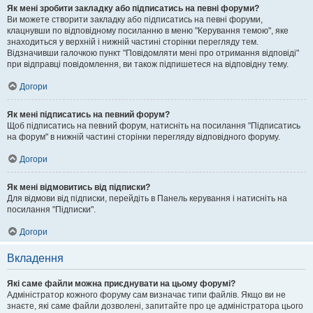
Як мені зробити закладку або підписатись на певні форуми?
Ви можете створити закладку або підписатись на певні форуми,
клацнувши по відповідному посиланню в меню "Керування темою", яке
знаходиться у верхній і нижній частині сторінки перегляду тем.
Відзначивши галочкою пункт "Повідомляти мені про отримання відповіді"
при відправці повідомлення, ви також підпишетеся на відповідну тему.
Догори
Як мені підписатись на певний форум?
Щоб підписатись на певний форум, натисніть на посилання "Підписатись
на форум" в нижній частині сторінки перегляду відповідного форуму.
Догори
Як мені відмовитись від підписки?
Для відмови від підписки, перейдіть в Панель керування і натисніть на
посилання "Підписки".
Догори
Вкладення
Які саме файли можна приєднувати на цьому форумі?
Адміністратор кожного форуму сам визначає типи файлів. Якщо ви не
знаєте, які саме файли дозволені, запитайте про це адміністратора цього