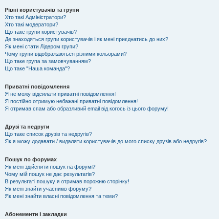
Рівні користувачів та групи
Хто такі Адміністратори?
Хто такі модератори?
Що таке групи користувачів?
Де знаходяться групи користувачів і як мені приєднатись до них?
Як мені стати Лідером групи?
Чому групи відображаються різними кольорами?
Що таке група за замовчуванням?
Що таке "Наша команда"?
Приватні повідомлення
Я не можу відсилати приватні повідомлення!
Я постійно отримую небажані приватні повідомлення!
Я отримав спам або образливий email від когось із цього форуму!
Друзі та недруги
Що таке список друзів та недругів?
Як я можу додавати / видаляти користувачів до мого списку друзів або недругів?
Пошук по форумах
Як мені здійснити пошук на форумі?
Чому мій пошук не дає результатів?
В результаті пошуку я отримав порожню сторінку!
Як мені знайти учасників форуму?
Як мені знайти власні повідомлення та теми?
Абонементи і закладки