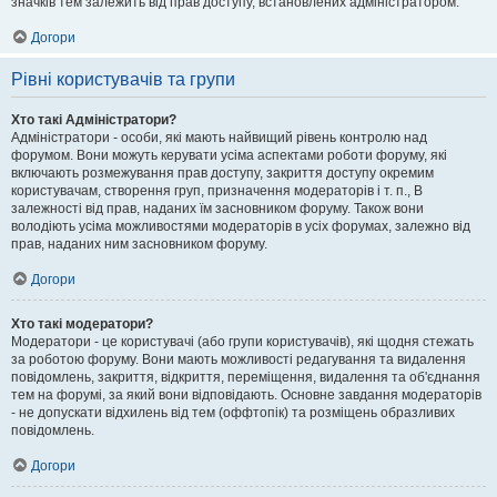
значків тем залежить від прав доступу, встановлених адміністратором.
Догори
Рівні користувачів та групи
Хто такі Адміністратори?
Адміністратори - особи, які мають найвищий рівень контролю над
форумом. Вони можуть керувати усіма аспектами роботи форуму, які
включають розмежування прав доступу, закриття доступу окремим
користувачам, створення груп, призначення модераторів і т. п., В
залежності від прав, наданих їм засновником форуму. Також вони
володіють усіма можливостями модераторів в усіх форумах, залежно від
прав, наданих ним засновником форуму.
Догори
Хто такі модератори?
Модератори - це користувачі (або групи користувачів), які щодня стежать
за роботою форуму. Вони мають можливості редагування та видалення
повідомлень, закриття, відкриття, переміщення, видалення та об'єднання
тем на форумі, за який вони відповідають. Основне завдання модераторів
- не допускати відхилень від тем (оффтопік) та розміщень образливих
повідомлень.
Догори