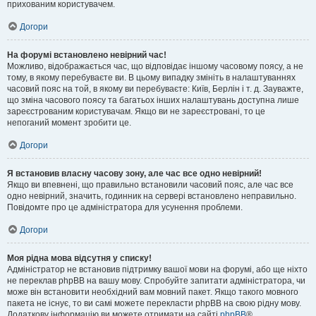
прихованим користувачем.
Догори
На форумі встановлено невірний час!
Можливо, відображається час, що відповідає іншому часовому поясу, а не
тому, в якому перебуваєте ви. В цьому випадку змініть в налаштуваннях
часовий пояс на той, в якому ви перебуваєте: Київ, Берлін і т. д. Зауважте,
що зміна часового поясу та багатьох інших налаштувань доступна лише
зареєстрованим користувачам. Якщо ви не зареєстровані, то це
непоганий момент зробити це.
Догори
Я встановив власну часову зону, але час все одно невірний!
Якщо ви впевнені, що правильно встановили часовий пояс, але час все
одно невірний, значить, годинник на сервері встановлено неправильно.
Повідомте про це адміністратора для усунення проблеми.
Догори
Моя рідна мова відсутня у списку!
Адміністратор не встановив підтримку вашої мови на форумі, або ще ніхто
не переклав phpBB на вашу мову. Спробуйте запитати адміністратора, чи
може він встановити необхідний вам мовний пакет. Якщо такого мовного
пакета не існує, то ви самі можете перекласти phpBB на свою рідну мову.
Додаткову інформацію ви можете отримати на сайті
phpBB
®.