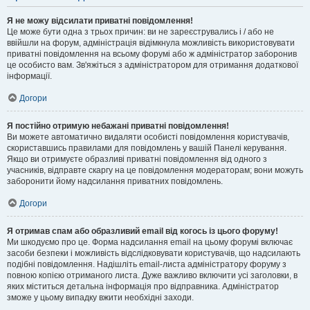
Я не можу відсилати приватні повідомлення!
Це може бути одна з трьох причин: ви не зареєструвались і / або не
ввійшли на форум, адміністрація відімкнула можливість використовувати
приватні повідомлення на всьому форумі або ж адміністратор заборонив
це особисто вам. Зв'яжіться з адміністратором для отримання додаткової
інформації.
Догори
Я постійно отримую небажані приватні повідомлення!
Ви можете автоматично видаляти особисті повідомлення користувачів,
скориставшись правилами для повідомлень у вашій Панелі керування.
Якщо ви отримуєте образливі приватні повідомлення від одного з
учасників, відправте скаргу на це повідомлення модераторам; вони можуть
заборонити йому надсилання приватних повідомлень.
Догори
Я отримав спам або образливий email від когось із цього форуму!
Ми шкодуємо про це. Форма надсилання email на цьому форумі включає
засоби безпеки і можливість відслідковувати користувачів, що надсилають
подібні повідомлення. Надішліть email-листа адміністратору форуму з
повною копією отриманого листа. Дуже важливо включити усі заголовки, в
яких міститься детальна інформація про відправника. Адміністратор
зможе у цьому випадку вжити необхідні заходи.