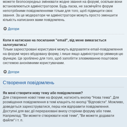
можете безпосередньо змінювати жодне звання на форумі, оскільки вони
встановлюються адміністратором. Будь ласка, не засмічуйте форум
непотрібними повідомленнями тільки для того, щоб підвищити своє
звання. За це модератори чи адміністратори можуть просто зменшити
кількість написаних вами повідомлень.
Догори
Коли я натискаю на посилання "email", від мене вимагається
залогуватись!
Тільки зареєстровані користувачі можуть відправляти email-повідомлення
на форумі через вбудовану форму, і лише якщо адміністратор увімкнув цю
функцію. Це зроблено для того, щоб запобігти зловживанню поштовою
системою анонімними користувачами.
Догори
Створення повідомлень
Як мені створити нову тему або повідомлення?
Для створення нової теми на форумі, натисніть кнопку "Нова тема". Для
розміщення повідомлення в темі клацніть по кнопці "Відповісти". Можливо,
доведеться зареєструватися, перш ніж відправити повідомлення.
Доступні для вас дії перераховані внизу сторінки форуму або теми.
Наприклад: "Ви можете створювати нові теми", "Ви можете додавати
файли" і т. п.