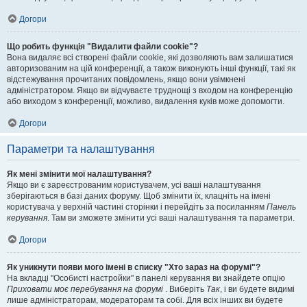
Догори
Що робить функція "Видалити файли cookie"?
Вона видаляє всі створені файли cookie, які дозволяють вам залишатися
авторизованим на цій конференції, а також виконують інші функції, такі як
відстежування прочитаних повідомлень, якщо вони увімкнені
адміністратором. Якщо ви відчуваєте труднощі з входом на конференцію
або виходом з конференції, можливо, видалення куків може допомогти.
Догори
Параметри та налаштування
Як мені змінити мої налаштування?
Якщо ви є зареєстрованим користувачем, усі ваші налаштування
зберігаються в базі даних форуму. Щоб змінити їх, клацніть на імені
користувача у верхній частині сторінки і перейдіть за посиланням
Панель
керування
. Там ви зможете змінити усі ваші налаштування та параметри.
Догори
Як уникнути появи мого імені в списку "Хто зараз на форумі"?
На вкладці "Особисті настройки" в панелі керування ви знайдете опцію
Приховати моє перебування на форумі
. Виберіть
Так
, і ви будете видимі
лише адміністраторам, модераторам та собі. Для всіх інших ви будете