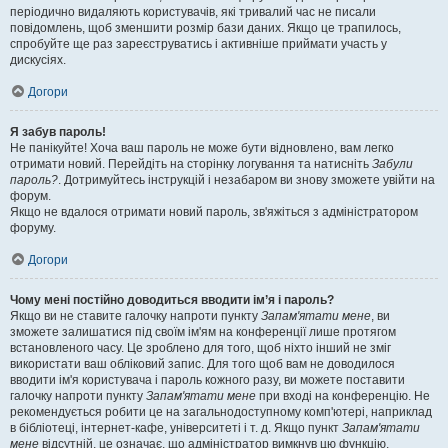
періодично видаляють користувачів, які тривалий час не писали
повідомлень, щоб зменшити розмір бази даних. Якщо це трапилось,
спробуйте ще раз зареєструватись і активніше приймати участь у
дискусіях.
Догори
Я забув пароль!
Не панікуйте! Хоча ваш пароль не може бути відновлено, вам легко
отримати новий. Перейдіть на сторінку логування та натисніть
Забули
пароль?
. Дотримуйтесь інструкцій і незабаром ви знову зможете увійти на
форум.
Якщо не вдалося отримати новий пароль, зв'яжіться з адміністратором
форуму.
Догори
Чому мені постійно доводиться вводити ім’я і пароль?
Якщо ви не ставите галочку напроти пункту
Запам'ятати мене
, ви
зможете залишатися під своїм ім'ям на конференції лише протягом
встановленого часу. Це зроблено для того, щоб ніхто інший не зміг
використати ваш обліковий запис. Для того щоб вам не доводилося
вводити ім'я користувача і пароль кожного разу, ви можете поставити
галочку напроти пункту
Запам'ятати мене
при вході на конференцію. Не
рекомендується робити це на загальнодоступному комп'ютері, наприклад
в бібліотеці, інтернет-кафе, університеті і т. д. Якщо пункт
Запам'ятати
мене
відсутній, це означає, що адміністратор вимкнув цю функцію.