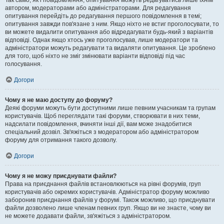
Так само, як і повідомлення, опитування можуть редагуватись лише їхнім
автором, модераторами або адміністраторами. Для редагування
опитування перейдіть до редагування першого повідомлення в темі;
опитування завжди пов'язане з ним. Якщо ніхто не встиг проголосувати, то
ви можете видалити опитування або відредагувати будь-який з варіантів
відповіді. Однак якщо хтось уже проголосував, лише модератори та
адміністратори можуть редагувати та видаляти опитування. Це зроблено
для того, щоб ніхто не зміг змінювати варіанти відповіді під час
голосування.
Догори
Чому я не маю доступу до форуму?
Деякі форуми можуть бути доступними лише певним учасникам та групам
користувачів. Щоб переглядати такі форуми, створювати в них теми,
надсилати повідомлення, вчиняти інші дії, вам може знадобитися
спеціальний дозвіл. Зв'яжіться з модератором або адміністратором
форуму для отримання такого дозволу.
Догори
Чому я не можу приєднувати файли?
Права на приєднання файлів встановлюються на рівні форумів, груп
користувачів або окремих користувачів. Адміністратор форуму можливо
заборонив приєднання файлів у форумі. Також можливо, що приєднувати
файли дозволено лише членам певних груп. Якщо ви не знаєте, чому ви
не можете додавати файли, зв'яжіться з адміністратором.