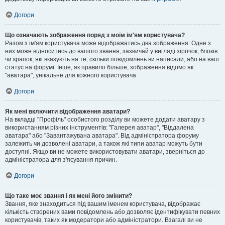
Догори
Що означають зображення поряд з моїм ім'ям користувача?
Разом з ім'ям користувача може відображатись два зображення. Одне з
них може відноситись до вашого звання, зазвичай у вигляді зірочок, блоків
чи крапок, які вказують на те, скільки повідомлень ви написали, або на ваш
статус на форумі. Інше, як правило більше, зображення відомо як
"аватара", унікальне для кожного користувача.
Догори
Як мені включити відображення аватари?
На вкладці "Профіль" особистого розділу ви можете додати аватару з
використанням різних інструментів: "Галерея аватар", "Віддалена
аватара" або "Завантажувана аватара". Від адміністратора форуму
залежить чи дозволені аватари, а також які типи аватар можуть бути
доступні. Якщо ви не можете використовувати аватари, зверніться до
адміністратора для з'ясування причин.
Догори
Що таке моє звання і як мені його змінити?
Звання, яке знаходиться під вашим іменем користувача, відображає
кількість створених вами повідомлень або дозволяє ідентифікувати певних
користувачів, таких як модератори або адміністратори. Взагалі ви не