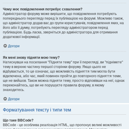
Чому моє повідомлення потребує схвалення?
Адміністратор форуму може вирішити, що повідомлення потребують
попереднього перегляду перед їх публікацією на форумі. Можливо також,
що адміністратор додав вас до групи користувачів, повідомлення яких, на
його або її думку, потребують перегляду адміністратором перед
публікацією. Будь ласка, зверніться до адміністратора для отримання
додаткової інформації.
Догори
Як мені знову підняти мою тему?
Натиснувши на посилання "Підняти тему" при її перегляді, ви "піднімете"
тему в верхню частину першої сторінки форуму. Якщо цього не
відбувається, то це означає, що можливість підняття тим могла бути
відключена, або час, який повинен пройти до повторного підняття теми,
ще не вийшов. Також можна підняти тему, просто відповівши на неї, однак
переконайтесь, що ви не порушуєте правила форуму, в якому
знаходитесь.
Догори
Форматування тексту і типи тем
Що таке BBCode?
BBCode - це особлива реалізація HTML, що пропонує великі можливості