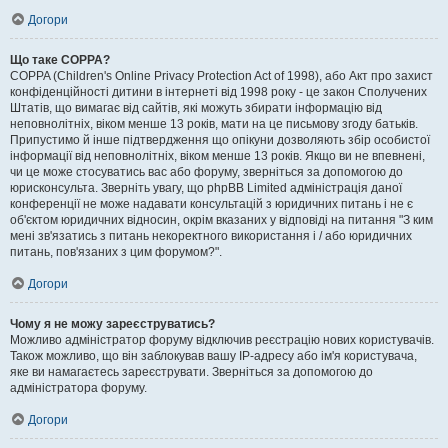
Догори
Що таке COPPA?
COPPA (Children's Online Privacy Protection Act of 1998), або Акт про захист
конфіденційності дитини в інтернеті від 1998 року - це закон Сполучених
Штатів, що вимагає від сайтів, які можуть збирати інформацію від
неповнолітніх, віком менше 13 років, мати на це письмову згоду батьків.
Припустимо й інше підтвердження що опікуни дозволяють збір особистої
інформації від неповнолітніх, віком менше 13 років. Якщо ви не впевнені,
чи це може стосуватись вас або форуму, зверніться за допомогою до
юрисконсульта. Зверніть увагу, що phpBB Limited адміністрація даної
конференції не може надавати консультацій з юридичних питань і не є
об'єктом юридичних відносин, окрім вказаних у відповіді на питання "З ким
мені зв'язатись з питань некоректного використання і / або юридичних
питань, пов'язаних з цим форумом?".
Догори
Чому я не можу зареєструватись?
Можливо адміністратор форуму відключив реєстрацію нових користувачів.
Також можливо, що він заблокував вашу IP-адресу або ім'я користувача,
яке ви намагаєтесь зареєструвати. Зверніться за допомогою до
адміністратора форуму.
Догори