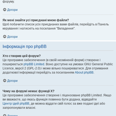
форуму.
Догори
Як мені знайти усі приєднані мною файли?
Щоб побачити список усіх приєднаних вами файлів, перейдіть в Панель
керування і натисніть на посилання "Вкладення".
Догори
Інформація про phpBB
Хто створив цей форум?
Це програмне забезпечення (в своїй незміненій формі) створене і
поширюється
phpBB Limited
. Воно доступне на умовах GNU General Public
Licence, версії 2 (GPL-2.0) і може вільно поширюватися. Для отримання
додаткової інформації перейдіть за посиланням
About phpBB
.
Догори
Чому на форумі немає функції X?
Це програмне забезпечення створене і ліцензоване phpBB Limited. Якщо
ви вважаєте, що якась функція повинна бути додана, відвідайте
Центр ідей phpBB
, де можна віддати свій голос за вже подані ідеї або
запропонувати власні.