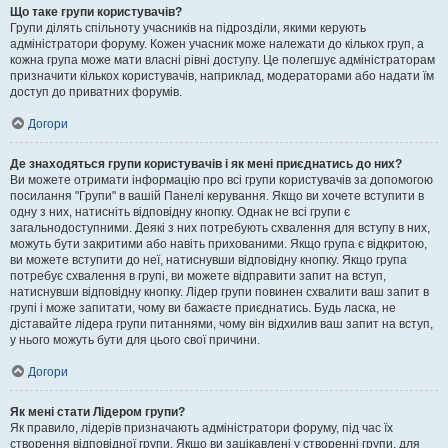
Що таке групи користувачів?
Групи ділять спільноту учасників на підрозділи, якими керують
адміністратори форуму. Кожен учасник може належати до кількох груп, а
кожна група може мати власні рівні доступу. Це полегшує адміністраторам
призначити кількох користувачів, наприклад, модераторами або надати їм
доступ до приватних форумів.
Догори
Де знаходяться групи користувачів і як мені приєднатись до них?
Ви можете отримати інформацію про всі групи користувачів за допомогою
посилання "Групи" в вашій Панелі керування. Якщо ви хочете вступити в
одну з них, натисніть відповідну кнопку. Однак не всі групи є
загальнодоступними. Деякі з них потребують схвалення для вступу в них,
можуть бути закритими або навіть прихованими. Якщо група є відкритою,
ви можете вступити до неї, натиснувши відповідну кнопку. Якщо група
потребує схвалення в групі, ви можете відправити запит на вступ,
натиснувши відповідну кнопку. Лідер групи повинен схвалити ваш запит в
групі і може запитати, чому ви бажаєте приєднатись. Будь ласка, не
діставайте лідера групи питаннями, чому він відхилив ваш запит на вступ,
у нього можуть бути для цього свої причини.
Догори
Як мені стати Лідером групи?
Як правило, лідерів призначають адміністратори форуму, під час їх
створення відповідної групи. Якщо ви зацікавлені у створенні групи, для