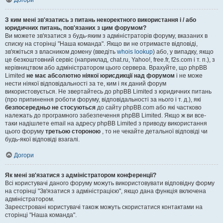
Догори
З ким мені зв'язатись з питань некоректного використання і / або
юридичних питань, пов'язаних з цим форумом?
Ви можете зв'язатися з будь-яким з адміністраторів форуму, вказаних в
списку на сторінці "Наша команда". Якщо ви не отримаєте відповіді,
зв'яжіться з власником домену (введіть
whois lookup
) або, у випадку, якщо
це безкоштовний сервіс (наприклад, chat.ru, Yahoo!, free.fr, f2s.com і т. п.), з
керівництвом або адміністратором цього сервера. Врахуйте, що phpBB
Limited
не має абсолютно ніякої юрисдикції над форумом
і не може
нести ніякої відповідальності за те, ким і як даний форум
використовується. Не звертайтесь до phpBB Limited з юридичних питань
(про припинення роботи форуму, відповідальності за нього і т. д.), які
безпосередньо не стосуються
до сайту phpBB.com або які частково
належать до програмного забезпечення phpBB Limited. Якщо ж ви все-
таки надішлете email на адресу phpBB Limited з приводу використання
цього форуму
третьою стороною
, то не чекайте детальної відповіді чи
будь-якої відповіді взагалі.
Догори
Як мені зв'язатися з адміністратором конференції?
Всі користувачі даного форуму можуть використовувати відповідну форму
на сторінці "Зв'язатися з адміністрацією", якщо дана функція включена
адміністратором.
Зареєстровані користувачі також можуть скористатися контактами на
сторінці "Наша команда".