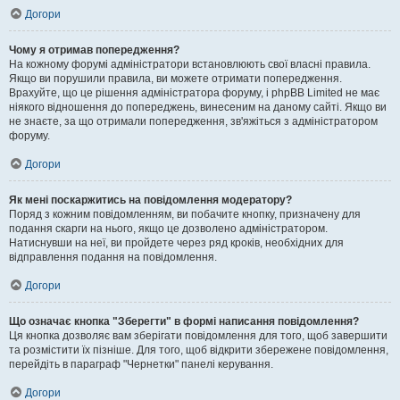
Догори
Чому я отримав попередження?
На кожному форумі адміністратори встановлюють свої власні правила.
Якщо ви порушили правила, ви можете отримати попередження.
Врахуйте, що це рішення адміністратора форуму, і phpBB Limited не має
ніякого відношення до попереджень, винесеним на даному сайті. Якщо ви
не знаєте, за що отримали попередження, зв'яжіться з адміністратором
форуму.
Догори
Як мені поскаржитись на повідомлення модератору?
Поряд з кожним повідомленням, ви побачите кнопку, призначену для
подання скарги на нього, якщо це дозволено адміністратором.
Натиснувши на неї, ви пройдете через ряд кроків, необхідних для
відправлення подання на повідомлення.
Догори
Що означає кнопка "Зберегти" в формі написання повідомлення?
Ця кнопка дозволяє вам зберігати повідомлення для того, щоб завершити
та розмістити їх пізніше. Для того, щоб відкрити збережене повідомлення,
перейдіть в параграф "Чернетки" панелі керування.
Догори