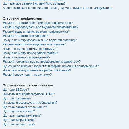
Що таке моє звання і як мені його змінити?
Коли я натискаю на посилання "email", від мене вимагається залогуватись!
Створення повідомлень
Як мені створити нову тему або повідомлення?
Як мені відредагувати або видалити повідомлення?
Як мені додати підпис до мого повідомлення?
Як мені створити опитування?
Чому я не можу додати більше варіантів відповіді?
Як мені змінити або видалити опитування?
Чому я не маю доступу до форуму?
Чому я не можу приєднувати файли?
Чому я отримав попередження?
Як мені поскаржитись на повідомлення модератору?
Що означає кнопка "Зберегти" в формі написання повідомлення?
Чому моє повідомлення потребує схвалення?
Як мені знову підняти мою тему?
Форматування тексту і типи тем
Що таке BBCode?
Чи можу я використовувати HTML?
Що таке смайлики?
Чи можу я розміщувати зображення?
Що таке важливі оголошення?
Що таке оголошення?
Що таке прикріплені теми?
Що таке закриті теми?
Що таке значок теми?