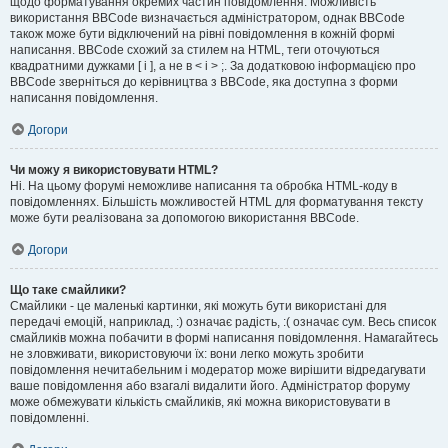
щодо форматування окремих частин повідомлення. Можливість
використання BBCode визначається адміністратором, однак BBCode
також може бути відключений на рівні повідомлення в кожній формі
написання. BBCode схожий за стилем на HTML, теги оточуються
квадратними дужками [ і ], а не в < і > ;. За додатковою інформацією про
BBCode зверніться до керівництва з BBCode, яка доступна з форми
написання повідомлення.
Догори
Чи можу я використовувати HTML?
Ні. На цьому форумі неможливе написання та обробка HTML-коду в
повідомленнях. Більшість можливостей HTML для форматування тексту
може бути реалізована за допомогою використання BBCode.
Догори
Що таке смайлики?
Смайлики - це маленькі картинки, які можуть бути використані для
передачі емоцій, наприклад, :) означає радість, :( означає сум. Весь список
смайликів можна побачити в формі написання повідомлення. Намагайтесь
не зловживати, використовуючи їх: вони легко можуть зробити
повідомлення нечитабельним і модератор може вирішити відредагувати
ваше повідомлення або взагалі видалити його. Адміністратор форуму
може обмежувати кількість смайликів, які можна використовувати в
повідомленні.