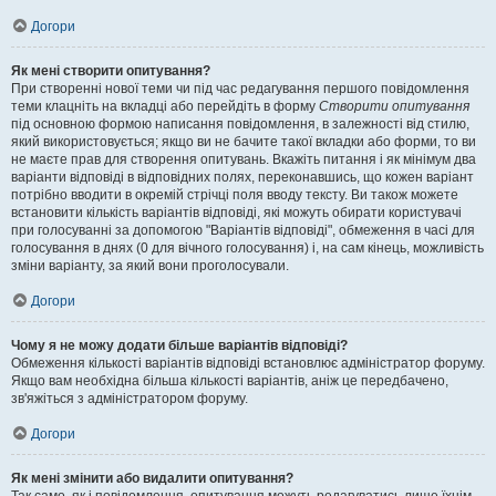
Догори
Як мені створити опитування?
При створенні нової теми чи під час редагування першого повідомлення
теми клацніть на вкладці або перейдіть в форму
Створити опитування
під основною формою написання повідомлення, в залежності від стилю,
який використовується; якщо ви не бачите такої вкладки або форми, то ви
не маєте прав для створення опитувань. Вкажіть питання і як мінімум два
варіанти відповіді в відповідних полях, переконавшись, що кожен варіант
потрібно вводити в окремій стрічці поля вводу тексту. Ви також можете
встановити кількість варіантів відповіді, які можуть обирати користувачі
при голосуванні за допомогою "Варіантів відповіді", обмеження в часі для
голосування в днях (0 для вічного голосування) і, на сам кінець, можливість
зміни варіанту, за який вони проголосували.
Догори
Чому я не можу додати більше варіантів відповіді?
Обмеження кількості варіантів відповіді встановлює адміністратор форуму.
Якщо вам необхідна більша кількості варіантів, аніж це передбачено,
зв'яжіться з адміністратором форуму.
Догори
Як мені змінити або видалити опитування?