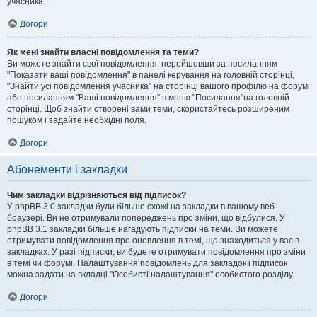
учасника".
Догори
Як мені знайти власні повідомлення та теми?
Ви можете знайти свої повідомлення, перейшовши за посиланням
"Показати ваші повідомлення" в панелі керування на головній сторінці,
"Знайти усі повідомлення учасника" на сторінці вашого профілю на форумі
або посиланням "Ваші повідомлення" в меню "Посилання"на головній
сторінці. Щоб знайти створені вами теми, скористайтесь розширеним
пошуком і задайте необхідні поля.
Догори
Абонементи і закладки
Чим закладки відрізняються від підписок?
У phpBB 3.0 закладки були більше схожі на закладки в вашому веб-
браузері. Ви не отримували попереджень про зміни, що відбулися. У
phpBB 3.1 закладки більше нагадують підписки на теми. Ви можете
отримувати повідомлення про оновлення в темі, що знаходиться у вас в
закладках. У разі підписки, ви будете отримувати повідомлення про зміни
в темі чи форумі. Налаштування повідомлень для закладок і підписок
можна задати на вкладці "Особисті налаштування" особистого розділу.
Догори