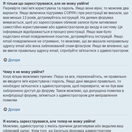
Я тільки що зареєструвався, але не можу увійти!
Перевірте свої ім'я користувача та пароль. Якщо вони вірні, то можливі два
варіанти. Якщо включена підтримка COPPA і при реєстрації ви вказали, що
вам менше 13 років, дотримуйтесь інструкцій. На деяких форумах
вимагається, щоб усі зареєстровані облікові записи були активовані
самостійно користувачами або адміністратором до входу в систему. Ця
інформація відображається в процесі реєстрації. Якщо вам було
надіслано email-повідомлення поштою, дотримуйтесь інструкцій. Якщо
email-повідомлення не отримано, то можливо, що ви вказали неправильну
адресу email або вона заблокований спам-фільтром. Якщо ви впевнені, що
ви ввели правильну адресу email, спробуйте зв'язатися з адміністратором.
Догори
Чому я не можу увійти?
Існує кілька можливих причин. Перш за все, переконайтесь, чи правильно
ви вводите ім'я користувача і пароль. Якщо дані введені правильно, то
необхідно зв'язатися з адміністратором, щоб перевірити, чи не був вам
заборонено доступ до форуму. Також можливо, що допущена помилка в
конфігурації форуму, зв'яжіться з адміністратором для виправлення
помилки.
Догори
Я колись зареєструвався, але тепер не можу увійти!
Можливо, адміністратор з якоїсь причини деактивував або видалив ваш
обліковий запис. Крім того, на багатьох форумах адміністратори