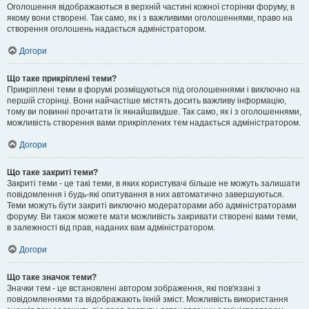
Оголошення відображаються в верхній частині кожної сторінки форуму, в
якому вони створені. Так само, як і з важливими оголошеннями, право на
створення оголошень надається адміністратором.
Догори
Що таке прикріплені теми?
Прикріплені теми в форумі розміщуються під оголошеннями і виключно на
першій сторінці. Вони найчастіше містять досить важливу інформацію,
тому ви повинні прочитати їх якнайшвидше. Так само, як і з оголошеннями,
можливість створення вами прикріплених тем надається адміністратором.
Догори
Що таке закриті теми?
Закриті теми - це такі теми, в яких користувачі більше не можуть залишати
повідомлення і будь-які опитування в них автоматично завершуються.
Теми можуть бути закриті виключно модераторами або адміністраторами
форуму. Ви також можете мати можливість закривати створені вами теми,
в залежності від прав, наданих вам адміністратором.
Догори
Що таке значок теми?
Значки тем - це встановлені автором зображення, які пов'язані з
повідомленнями та відображають їхній зміст. Можливість використання