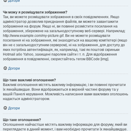
Догори
Чи можу я розміщувати зображення?
Так, ви можете розміщувати зображення в своїх повідомленнях. Якщо
адміністратор дозволив приєднання файлів, ви можете завантажити
зображення на форум. Якщо ні, ви повинні розмістити посилання на
зображення, збережене на загальнодоступному веб-сервері. Наприклад:
http://www.example.com/my-picture.gif. Ви не можете розміщувати
посилання ні на зображення, які знаходяться на вашому комп'ютері (якщо
він не є загальнодоступним сервером), ні на зображення, для доступу до
яких потрібна автентифікація, як, наприклад, такі як поштові скриньки
Hotmail або Yahoo, захищені паролем сайти і т. п. Для відображення
зображення в повідомленні, скористайтесь тегом BBCode [img].
Догори
Що таке важливі оголошення?
Важливі оголошення містять важливу інформацію, і ви повинні прочитати
їх якнайшвидше. Вони відображаються в верхній частині форуму та у
вашій Панелі керування. Можливість написання вами важливих оголошень
надається адміністратором.
Догори
Що таке оголошення?
Оголошення найчастіше містять важливу інформацію для форуму, який ви
переглядаєте в даний момент, і вам необхідно прочитати їх якнайшвидше.