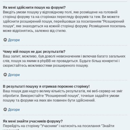
Як мені здійснити пошук на форумі?
Введіть умови пошуку у відповідному полі, яке розміщене на головній
сторінці форуму та на сторінках перегляду форумів та тем. Ви можете
здійснити розширений пошук, перейшовши за посиланням "Розширений
пошук", яке знаходиться на кожній сторінці форуму. Розміщення посилань
може відрізнятись, залежно від стилю.
Догори
Чому мій пошук не дає результатів?
Ваш запит, можливо, був доволі невизначеним і включав багато загальних
слів, пошук за якими в phpBB не провадиться. Будьте більш конкретні і
скористайтесь можливостями розширеного пошуку.
Догори
В результаті пошуку я отримав порожню сторінку!
Ваш пошук дав надто велику кількість результатів, які веб-сервер не зміг
обробити. Використайте "Розширений пошук", точніше задайте умови
пошуку та форуми на яких він повинен бути здійснений.
Догори
Як мені знайти учасників форуму?
Перейдіть на сторінку "Учасники" і натисніть на посилання "Знайти