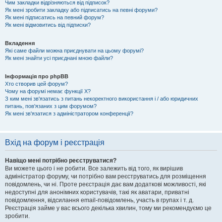
Чим закладки відрізняються від підписок?
Як мені зробити закладку або підписатись на певні форуми?
Як мені підписатись на певний форум?
Як мені відмовитись від підписки?
Вкладення
Які саме файли можна приєднувати на цьому форумі?
Як мені знайти усі приєднані мною файли?
Інформація про phpBB
Хто створив цей форум?
Чому на форумі немає функції X?
З ким мені зв'язатись з питань некоректного використання і / або юридичних
питань, пов'язаних з цим форумом?
Як мені зв'язатися з адміністратором конференції?
Вхід на форум і реєстрація
Навіщо мені потрібно реєструватися?
Ви можете цього і не робити. Все залежить від того, як вирішив
адміністратор форуму, чи потрібно вам реєструватись для розміщення
повідомлень, чи ні. Проте реєстрація дає вам додаткові можливості, які
недоступні для анонімних користувачів, такі як аватари, приватні
повідомлення, відсилання email-повідомлень, участь в групах і т. д.
Реєстрація займе у вас всього декілька хвилин, тому ми рекомендуємо це
зробити.