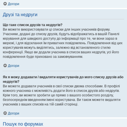
Догори
Друзі та недруги
Що таке список друзів та недругів?
Ви можете використовувати ці списки для інших учасників форуму.
Учасники, додані до списку друзів, будуть відображатись в вашій Панелі
керування для швидкого доступу до інформації про те, чи вони зараз в
мережі, і для відсилання їм приватних повідомлень. Повідомлення від цих
користувачів можуть виділятись, залежно від встановленого стилю
конференції. Якщо ви додали учасника в список ваших недругів, усі його
повідомлення буде приховано за замовчуванням.
Догори
Як я можу додавати / видаляти користувачів до мого списку друзів або
недругів?
Ви можете додавати учасників в свої списки двома способами. В профілі
кожного учасника є можливість додати його в список друзів або недругів.
Крім того, ви можете зробити це прямо з вашого особистого розділу,
безпосереднім введенням імені користувача. Ви також можете видаляти
учасників з ваших списків на тій самій сторінці.
Догори
Пошук по форумах