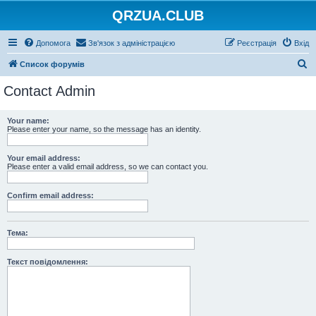
QRZUA.CLUB
Допомога
Зв'язок з адміністрацією
Реєстрація
Вхід
П
Список форумів
о
Contact Admin
ш
у
Your name:
Please enter your name, so the message has an identity.
к
Your email address:
Please enter a valid email address, so we can contact you.
Confirm email address:
Тема:
Текст повідомлення: