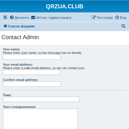
QRZUA.CLUB
Допомога
Зв'язок з адміністрацією
Реєстрація
Вхід
П
Список форумів
о
Contact Admin
ш
у
Your name:
Please enter your name, so the message has an identity.
к
Your email address:
Please enter a valid email address, so we can contact you.
Confirm email address:
Тема:
Текст повідомлення: