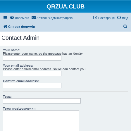
QRZUA.CLUB
Допомога
Зв'язок з адміністрацією
Реєстрація
Вхід
П
Список форумів
о
Contact Admin
ш
у
Your name:
Please enter your name, so the message has an identity.
к
Your email address:
Please enter a valid email address, so we can contact you.
Confirm email address:
Тема:
Текст повідомлення: