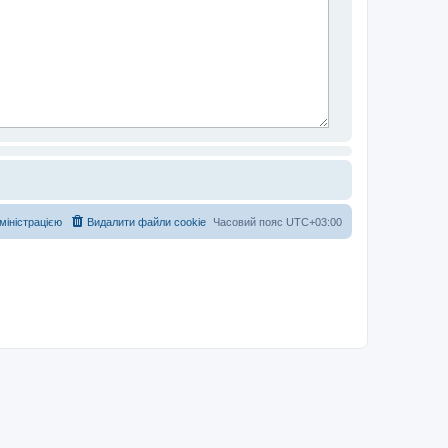
дміністрацією
Видалити файли cookie
Часовий пояс
UTC+03:00