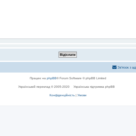
Зв'язок з а
Працює на
phpBB
® Forum Software © phpBB Limited
Український переклад © 2005-2020
Українська підтримка phpBB
Конфіденційність
|
Умови