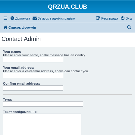
QRZUA.CLUB
Допомога
Зв'язок з адміністрацією
Реєстрація
Вхід
П
Список форумів
о
Contact Admin
ш
у
Your name:
Please enter your name, so the message has an identity.
к
Your email address:
Please enter a valid email address, so we can contact you.
Confirm email address:
Тема:
Текст повідомлення: