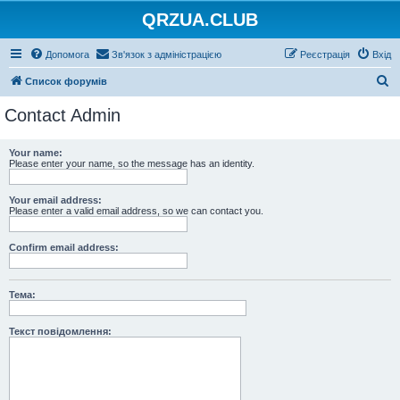
QRZUA.CLUB
Допомога
Зв'язок з адміністрацією
Реєстрація
Вхід
П
Список форумів
о
Contact Admin
ш
у
Your name:
Please enter your name, so the message has an identity.
к
Your email address:
Please enter a valid email address, so we can contact you.
Confirm email address:
Тема:
Текст повідомлення: