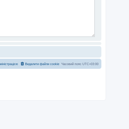
дміністрацією
Видалити файли cookie
Часовий пояс
UTC+03:00