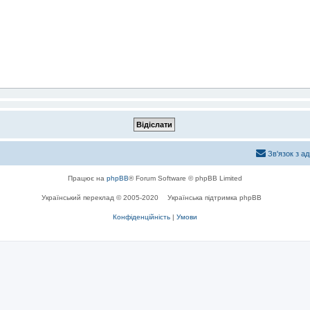
Зв'язок з а
Працює на
phpBB
® Forum Software © phpBB Limited
Український переклад © 2005-2020
Українська підтримка phpBB
Конфіденційність
|
Умови