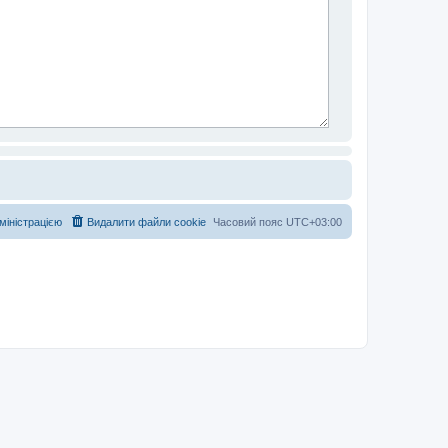
дміністрацією
Видалити файли cookie
Часовий пояс
UTC+03:00