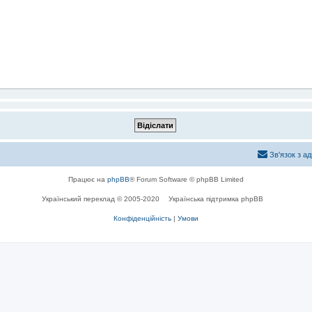
Зв'язок з а
Працює на
phpBB
® Forum Software © phpBB Limited
Український переклад © 2005-2020
Українська підтримка phpBB
Конфіденційність
|
Умови