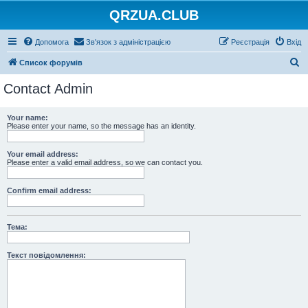
QRZUA.CLUB
Допомога
Зв'язок з адміністрацією
Реєстрація
Вхід
П
Список форумів
о
Contact Admin
ш
у
Your name:
Please enter your name, so the message has an identity.
к
Your email address:
Please enter a valid email address, so we can contact you.
Confirm email address:
Тема:
Текст повідомлення: