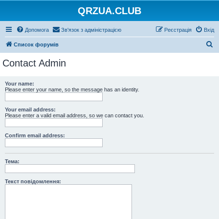
QRZUA.CLUB
Допомога
Зв'язок з адміністрацією
Реєстрація
Вхід
П
Список форумів
о
Contact Admin
ш
у
Your name:
Please enter your name, so the message has an identity.
к
Your email address:
Please enter a valid email address, so we can contact you.
Confirm email address:
Тема:
Текст повідомлення: