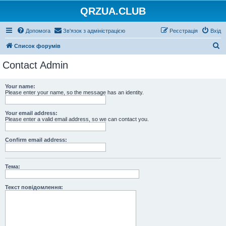
QRZUA.CLUB
Допомога
Зв'язок з адміністрацією
Реєстрація
Вхід
П
Список форумів
о
Contact Admin
ш
у
Your name:
Please enter your name, so the message has an identity.
к
Your email address:
Please enter a valid email address, so we can contact you.
Confirm email address:
Тема:
Текст повідомлення: