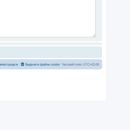
дміністрацією
Видалити файли cookie
Часовий пояс
UTC+03:00