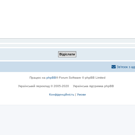
Зв'язок з а
Працює на
phpBB
® Forum Software © phpBB Limited
Український переклад © 2005-2020
Українська підтримка phpBB
Конфіденційність
|
Умови