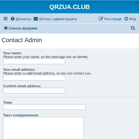
QRZUA.CLUB
Допомога
Зв'язок з адміністрацією
Реєстрація
Вхід
П
Список форумів
о
Contact Admin
ш
у
Your name:
Please enter your name, so the message has an identity.
к
Your email address:
Please enter a valid email address, so we can contact you.
Confirm email address:
Тема:
Текст повідомлення: