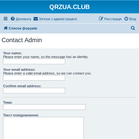
QRZUA.CLUB
Допомога
Зв'язок з адміністрацією
Реєстрація
Вхід
П
Список форумів
о
Contact Admin
ш
у
Your name:
Please enter your name, so the message has an identity.
к
Your email address:
Please enter a valid email address, so we can contact you.
Confirm email address:
Тема:
Текст повідомлення: