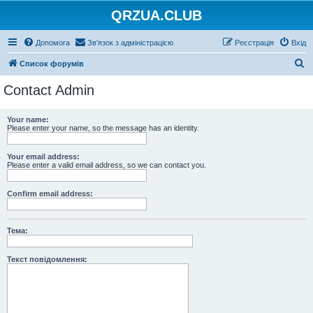
QRZUA.CLUB
Допомога
Зв'язок з адміністрацією
Реєстрація
Вхід
П
Список форумів
о
Contact Admin
ш
у
Your name:
Please enter your name, so the message has an identity.
к
Your email address:
Please enter a valid email address, so we can contact you.
Confirm email address:
Тема:
Текст повідомлення: