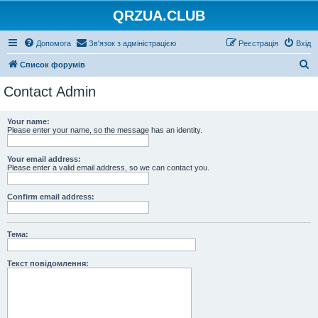
QRZUA.CLUB
Допомога
Зв'язок з адміністрацією
Реєстрація
Вхід
П
Список форумів
о
Contact Admin
ш
у
Your name:
Please enter your name, so the message has an identity.
к
Your email address:
Please enter a valid email address, so we can contact you.
Confirm email address:
Тема:
Текст повідомлення: