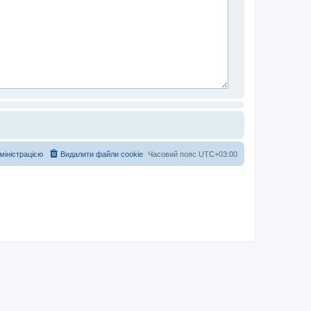
дміністрацією
Видалити файли cookie
Часовий пояс
UTC+03:00