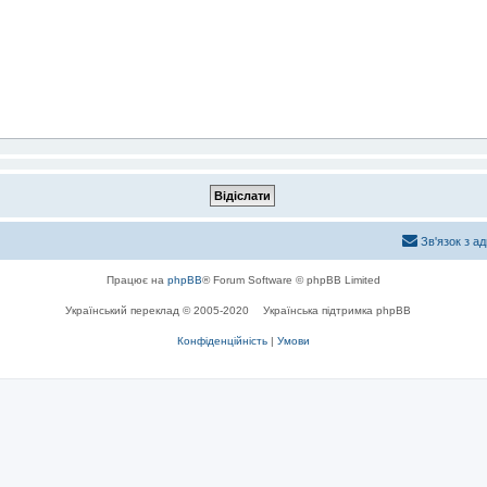
Зв'язок з а
Працює на
phpBB
® Forum Software © phpBB Limited
Український переклад © 2005-2020
Українська підтримка phpBB
Конфіденційність
|
Умови