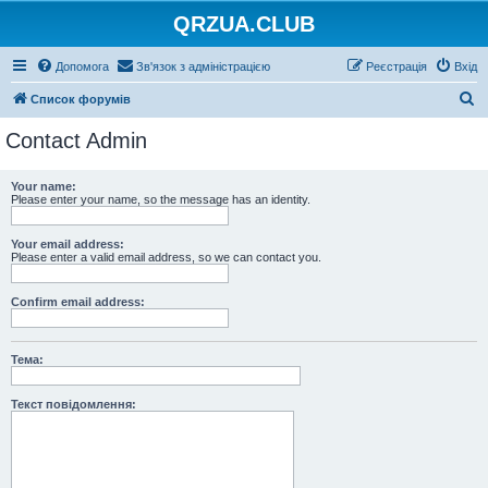
QRZUA.CLUB
Допомога
Зв'язок з адміністрацією
Реєстрація
Вхід
П
Список форумів
о
Contact Admin
ш
у
Your name:
Please enter your name, so the message has an identity.
к
Your email address:
Please enter a valid email address, so we can contact you.
Confirm email address:
Тема:
Текст повідомлення: