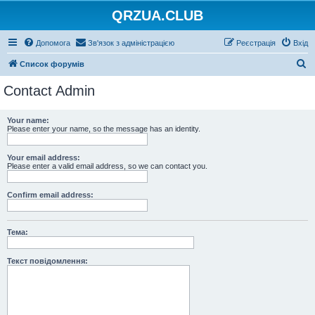
QRZUA.CLUB
Допомога
Зв'язок з адміністрацією
Реєстрація
Вхід
П
Список форумів
о
Contact Admin
ш
у
Your name:
Please enter your name, so the message has an identity.
к
Your email address:
Please enter a valid email address, so we can contact you.
Confirm email address:
Тема:
Текст повідомлення: