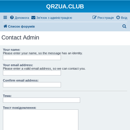
QRZUA.CLUB
Допомога
Зв'язок з адміністрацією
Реєстрація
Вхід
П
Список форумів
о
Contact Admin
ш
у
Your name:
Please enter your name, so the message has an identity.
к
Your email address:
Please enter a valid email address, so we can contact you.
Confirm email address:
Тема:
Текст повідомлення: