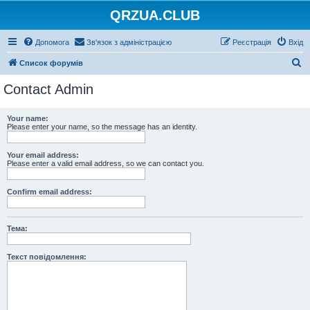
QRZUA.CLUB
Допомога
Зв'язок з адміністрацією
Реєстрація
Вхід
П
Список форумів
о
Contact Admin
ш
у
Your name:
Please enter your name, so the message has an identity.
к
Your email address:
Please enter a valid email address, so we can contact you.
Confirm email address:
Тема:
Текст повідомлення: