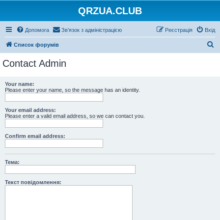
QRZUA.CLUB
Допомога
Зв'язок з адміністрацією
Реєстрація
Вхід
П
Список форумів
о
Contact Admin
ш
у
Your name:
Please enter your name, so the message has an identity.
к
Your email address:
Please enter a valid email address, so we can contact you.
Confirm email address:
Тема:
Текст повідомлення: