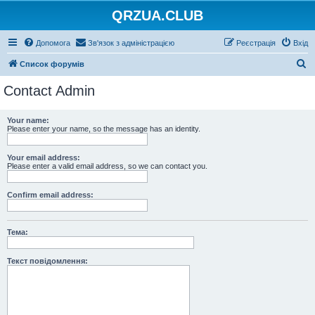
QRZUA.CLUB
Допомога
Зв'язок з адміністрацією
Реєстрація
Вхід
П
Список форумів
о
Contact Admin
ш
у
Your name:
Please enter your name, so the message has an identity.
к
Your email address:
Please enter a valid email address, so we can contact you.
Confirm email address:
Тема:
Текст повідомлення: