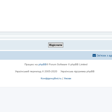
Зв'язок з а
Працює на
phpBB
® Forum Software © phpBB Limited
Український переклад © 2005-2020
Українська підтримка phpBB
Конфіденційність
|
Умови