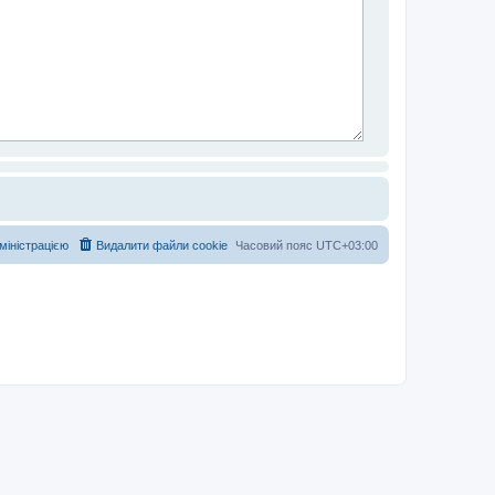
дміністрацією
Видалити файли cookie
Часовий пояс
UTC+03:00