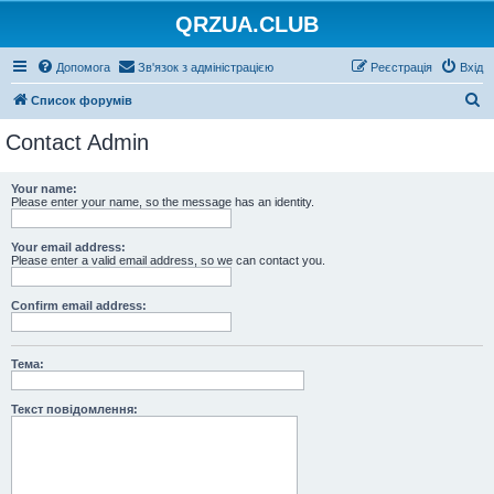
QRZUA.CLUB
Допомога
Зв'язок з адміністрацією
Реєстрація
Вхід
П
Список форумів
о
Contact Admin
ш
у
Your name:
Please enter your name, so the message has an identity.
к
Your email address:
Please enter a valid email address, so we can contact you.
Confirm email address:
Тема:
Текст повідомлення: