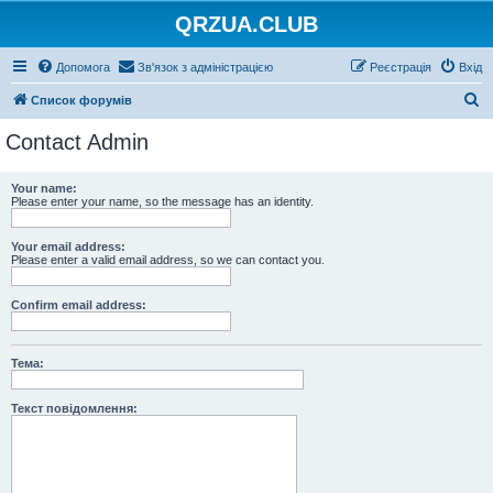
QRZUA.CLUB
Допомога
Зв'язок з адміністрацією
Реєстрація
Вхід
П
Список форумів
о
Contact Admin
ш
у
Your name:
Please enter your name, so the message has an identity.
к
Your email address:
Please enter a valid email address, so we can contact you.
Confirm email address:
Тема:
Текст повідомлення: