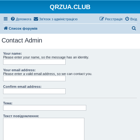
QRZUA.CLUB
Допомога
Зв'язок з адміністрацією
Реєстрація
Вхід
П
Список форумів
о
Contact Admin
ш
у
Your name:
Please enter your name, so the message has an identity.
к
Your email address:
Please enter a valid email address, so we can contact you.
Confirm email address:
Тема:
Текст повідомлення: