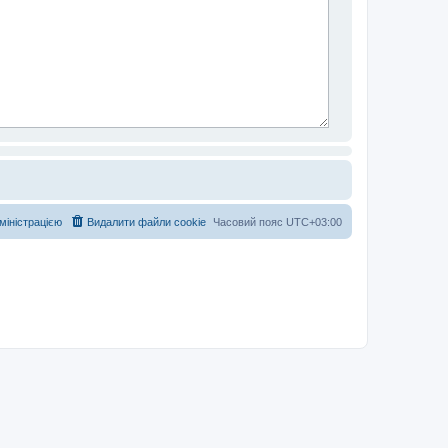
дміністрацією
Видалити файли cookie
Часовий пояс
UTC+03:00