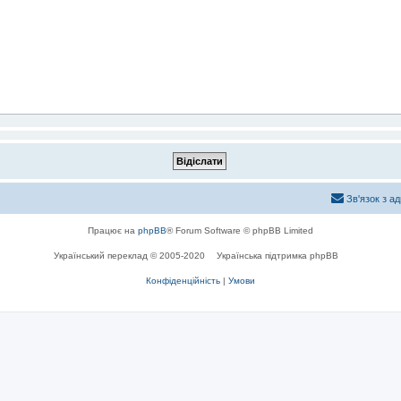
Зв'язок з а
Працює на
phpBB
® Forum Software © phpBB Limited
Український переклад © 2005-2020
Українська підтримка phpBB
Конфіденційність
|
Умови