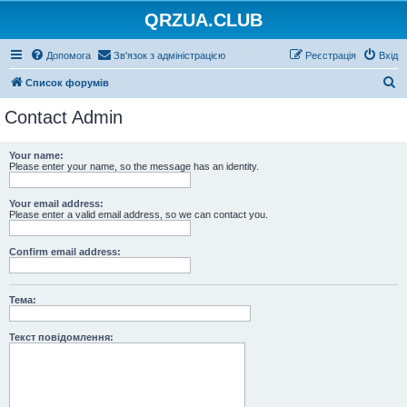
QRZUA.CLUB
Допомога
Зв'язок з адміністрацією
Реєстрація
Вхід
П
Список форумів
о
Contact Admin
ш
у
Your name:
Please enter your name, so the message has an identity.
к
Your email address:
Please enter a valid email address, so we can contact you.
Confirm email address:
Тема:
Текст повідомлення: